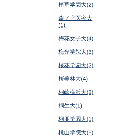
植草学園大(2)
森ノ宮医療大
(1)
梅花女子大(4)
梅光学院大(3)
桜花学園大(2)
桜美林大(4)
桐蔭横浜大(3)
桐生大(1)
桐朋学園大(1)
桃山学院大(5)