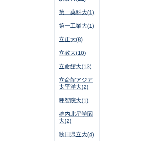
第一薬科大(1)
第一工業大(1)
立正大(8)
立教大(10)
立命館大(13)
立命館アジア
太平洋大(2)
種智院大(1)
稚内北星学園
大(2)
秋田県立大(4)