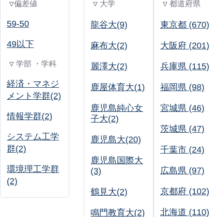
▽偏差値
▽ 大学
▽ 都道府県
59-50
龍谷大(9)
東京都 (670)
49以下
麻布大(2)
大阪府 (201)
▽ 学部 ・学科
麗澤大(2)
兵庫県 (115)
経済・マネジ
鹿屋体育大(1)
福岡県 (98)
メント学群(2)
鹿児島純心女
宮城県 (46)
情報学群(2)
子大(2)
茨城県 (47)
システム工学
鹿児島大(20)
群(2)
千葉市 (24)
鹿児島国際大
環境理工学群
広島県 (97)
(3)
(2)
京都府 (102)
鶴見大(2)
北海道 (110)
鳴門教育大(2)