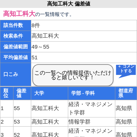
高知工科大 偏差値
高知工科大
の一覧情報です。
8件
該当件数
高知工科大
検索条件
49～55
偏差値範囲
51
平均偏差値
＋ コメン
トする
口こみ
順
偏差
都道府
大学
学部 - 学科
位
値
県
経済・マネジメン
1
55
高知工科大
高知県
ト学群
2
53
高知工科大
情報学群
高知県
経済・マネジメン
3
52
高知工科大
高知県