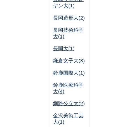
ヤン大(1)
長岡造形大(2)
長岡技術科学
大(1)
長岡大(1)
鎌倉女子大(3)
鈴鹿国際大(1)
鈴鹿医療科学
大(4)
釧路公立大(2)
金沢美術工芸
大(1)