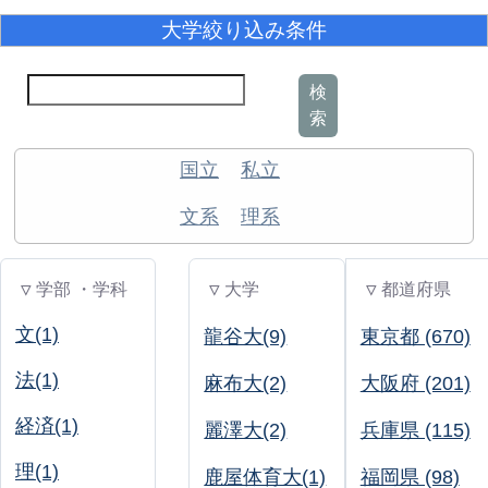
大学絞り込み条件
検
索
国立
私立
文系
理系
▽ 学部 ・学科
▽ 大学
▽ 都道府県
文(1)
龍谷大(9)
東京都 (670)
法(1)
麻布大(2)
大阪府 (201)
経済(1)
麗澤大(2)
兵庫県 (115)
理(1)
鹿屋体育大(1)
福岡県 (98)