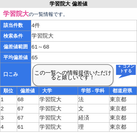
学習院大 偏差値
学習院大
の一覧情報です。
4件
該当件数
学習院大
検索条件
61～68
偏差値範囲
65
平均偏差値
＋ コメン
トする
口こみ
順位
偏差値
大学
学部 - 学科
都道府県
1
68
学習院大
法
東京都
2
67
学習院大
文
東京都
3
67
学習院大
経済
東京都
4
61
学習院大
理
東京都