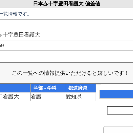
日本赤十字豊田看護大 偏差値
一覧情報です。
赤十字豊田看護大
59
学部 - 学科
都道府県
田看護大
看護
愛知県