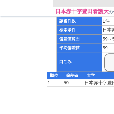
日本赤十字豊田看護大
の
1件
該当件数
日本
検索条件
59～
偏差値範囲
59
平均偏差値
口こみ
順位
偏差値
大学
1
59
日本赤十字豊