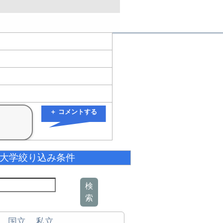
＋ コメントする
大学絞り込み条件
検
索
国立
私立