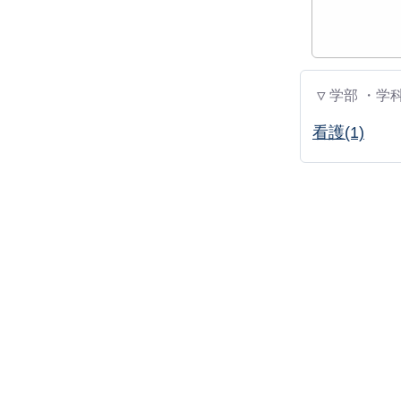
▽ 学部 ・学
看護(1)