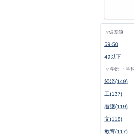
▽偏差値
59-50
49以下
▽ 学部 ・学
経済(149)
工(137)
看護(119)
文(118)
教育(117)