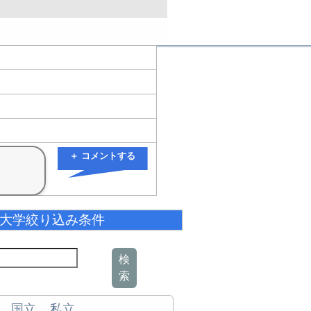
＋ コメントする
大学絞り込み条件
検
索
国立
私立