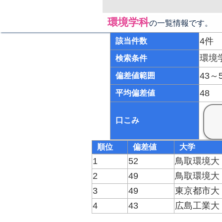
環境学科
の一覧情報です。
4件
該当件数
環境
検索条件
43～
偏差値範囲
48
平均偏差値
口こみ
順位
偏差値
大学
1
52
鳥取環境大
2
49
鳥取環境大
3
49
東京都市大
4
43
広島工業大