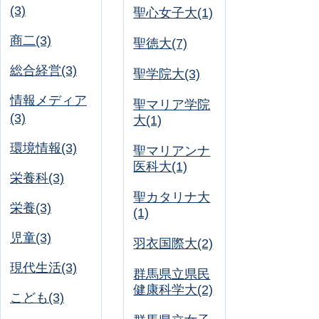
(3)
聖心女子大(1)
商二(3)
聖徳大(7)
総合経営(3)
聖学院大(3)
情報メディア
聖マリア学院
(3)
大(1)
環境情報(3)
聖マリアンナ
医科大(1)
栄養科(3)
聖カタリナ大
栄養(3)
(1)
児童(3)
羽衣国際大(2)
現代生活(3)
群馬県立県民
健康科学大(2)
こども(3)