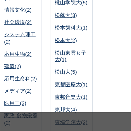
桃山学院大(5)
情報文化(2)
松蔭大(3)
社会環境(2)
松本歯科大(1)
システム理工
松本大(2)
(2)
松山東雲女子
応用生物(2)
大(1)
建築(2)
松山大(5)
応用生命科(2)
東都医療大(1)
メディア(2)
東邦音楽大(1)
医用工(2)
東邦大(4)
家政-食物栄養
東海学院大(2)
(2)