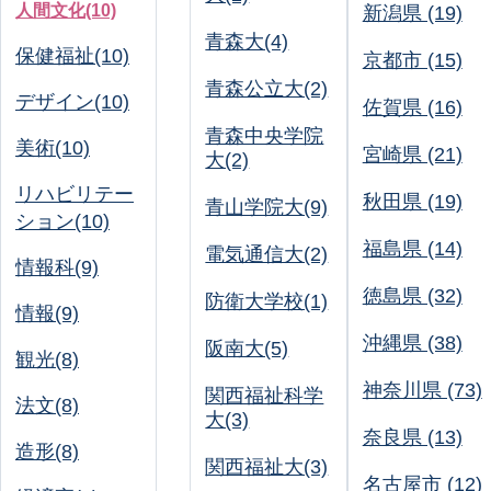
人間文化(10)
新潟県 (19)
青森大(4)
保健福祉(10)
京都市 (15)
青森公立大(2)
デザイン(10)
佐賀県 (16)
青森中央学院
美術(10)
宮崎県 (21)
大(2)
リハビリテー
秋田県 (19)
青山学院大(9)
ション(10)
福島県 (14)
電気通信大(2)
情報科(9)
徳島県 (32)
防衛大学校(1)
情報(9)
沖縄県 (38)
阪南大(5)
観光(8)
神奈川県 (73)
関西福祉科学
法文(8)
大(3)
奈良県 (13)
造形(8)
関西福祉大(3)
名古屋市 (12)