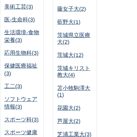
美術工芸(3)
藤女子大(2)
医-生命科(3)
藍野大(1)
生活環境-食物
茨城県立医療
栄養(3)
大(2)
応用生物科(3)
茨城大(12)
保健医療福祉
茨城キリスト
(3)
教大(4)
工二(3)
苫小牧駒澤大
(1)
ソフトウェア
情報(3)
花園大(2)
スポーツ科(3)
芦屋大(2)
スポーツ健康
芝浦工業大(3)