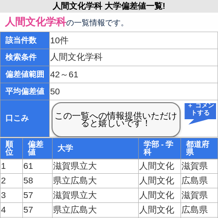
人間文化学科 大学偏差値一覧!
人間文化学科
の一覧情報です。
10件
該当件数
人間文化学科
検索条件
42～61
偏差値範囲
50
平均偏差値
＋ コメン
トする
口こみ
順
偏差
学部 - 学
都道府
大学
位
値
科
県
1
61
滋賀県立大
人間文化
滋賀県
2
58
県立広島大
人間文化
広島県
3
57
滋賀県立大
人間文化
滋賀県
4
57
県立広島大
人間文化
広島県