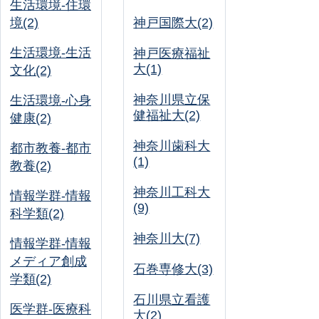
生活環境-住環
境(2)
神戸国際大(2)
生活環境-生活
神戸医療福祉
大(1)
文化(2)
神奈川県立保
生活環境-心身
健福祉大(2)
健康(2)
神奈川歯科大
都市教養-都市
(1)
教養(2)
神奈川工科大
情報学群-情報
(9)
科学類(2)
神奈川大(7)
情報学群-情報
メディア創成
石巻専修大(3)
学類(2)
石川県立看護
医学群-医療科
大(2)