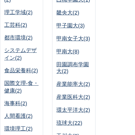
理工学域(2)
畿央大(2)
工芸科(2)
甲子園大(3)
都市環境(2)
甲南女子大(3)
システムデザ
甲南大(8)
イン(2)
田園調布学園
食品栄養科(2)
大(2)
国際文理-食・
産業能率大(2)
健康(2)
産業医科大(2)
海事科(2)
環太平洋大(2)
人間看護(2)
琉球大(22)
環境理工(2)