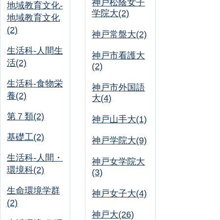
神戸松蔭女子
地域教育文化-
学院大(2)
地域教育文化
(2)
神戸常盤大(2)
生活科-人間生
神戸市看護大
活(2)
(2)
生活科-食物栄
神戸市外国語
養(2)
大(4)
第７類(2)
神戸山手大(1)
基礎工(2)
神戸学院大(9)
生活科-人間・
神戸女学院大
環境科(2)
(3)
生命環境学群
神戸女子大(4)
(2)
神戸大(26)