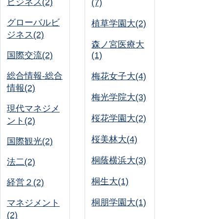
ビジネス(2)
(7)
グローバルビ
植草学園大(2)
ジネス(2)
森ノ宮医療大
国際交流(2)
(1)
総合情報-総合
梅花女子大(4)
情報(2)
梅光学院大(3)
現代マネジメ
桜花学園大(2)
ント(2)
桜美林大(4)
国際観光(2)
桐蔭横浜大(3)
法二(2)
桐生大(1)
経営２(2)
桐朋学園大(1)
マネジメント
(2)