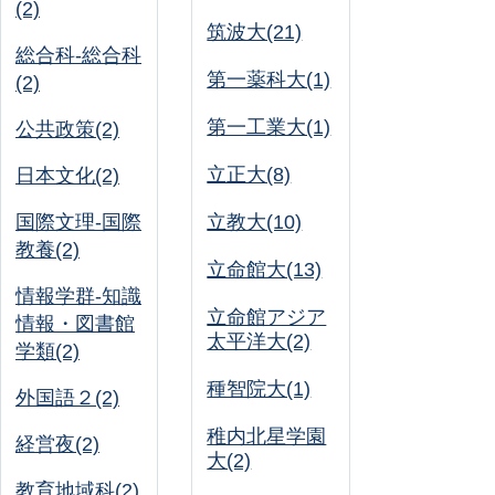
(2)
筑波大(21)
総合科-総合科
第一薬科大(1)
(2)
第一工業大(1)
公共政策(2)
立正大(8)
日本文化(2)
国際文理-国際
立教大(10)
教養(2)
立命館大(13)
情報学群-知識
立命館アジア
情報・図書館
太平洋大(2)
学類(2)
種智院大(1)
外国語２(2)
稚内北星学園
経営夜(2)
大(2)
教育地域科(2)