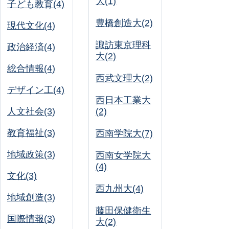
大(1)
子ども教育(4)
豊橋創造大(2)
現代文化(4)
諏訪東京理科
政治経済(4)
大(2)
総合情報(4)
西武文理大(2)
デザイン工(4)
西日本工業大
人文社会(3)
(2)
教育福祉(3)
西南学院大(7)
地域政策(3)
西南女学院大
(4)
文化(3)
西九州大(4)
地域創造(3)
藤田保健衛生
国際情報(3)
大(2)