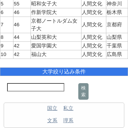
5
55
昭和女子大
人間文化
神奈川
6
46
作新学院大
人間文化
栃木県
京都ノートルダム女
7
46
人間文化
京都府
子大
8
44
山梨英和大
人間文化
山梨県
9
42
愛国学園大
人間文化
千葉県
10
42
福山大
人間文化
広島県
大学絞り込み条件
検
索
国立
私立
文系
理系