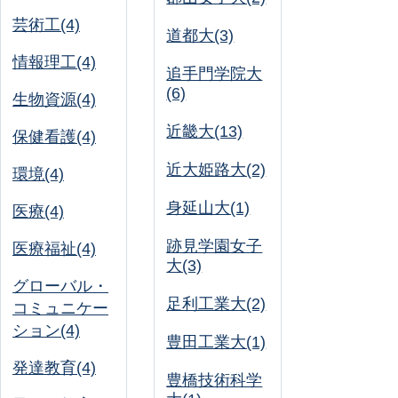
芸術工(4)
道都大(3)
情報理工(4)
追手門学院大
(6)
生物資源(4)
近畿大(13)
保健看護(4)
近大姫路大(2)
環境(4)
身延山大(1)
医療(4)
跡見学園女子
医療福祉(4)
大(3)
グローバル・
足利工業大(2)
コミュニケー
ション(4)
豊田工業大(1)
発達教育(4)
豊橋技術科学