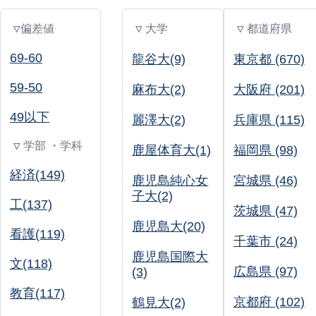
▽偏差値
▽ 大学
▽ 都道府県
69-60
龍谷大(9)
東京都 (670)
59-50
麻布大(2)
大阪府 (201)
49以下
麗澤大(2)
兵庫県 (115)
▽ 学部 ・学科
鹿屋体育大(1)
福岡県 (98)
経済(149)
鹿児島純心女
宮城県 (46)
子大(2)
工(137)
茨城県 (47)
鹿児島大(20)
看護(119)
千葉市 (24)
鹿児島国際大
文(118)
広島県 (97)
(3)
教育(117)
京都府 (102)
鶴見大(2)