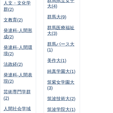
群馬県立女子
人文・文化学
大(4)
群(2)
群馬大(9)
文教育(2)
群馬医療福祉
発達科-人間形
大(3)
成(2)
群馬パース大
発達科-人間環
(1)
境(2)
美作大(1)
法政経(2)
純真学園大(1)
発達科-人間表
現(2)
筑紫女学園大
(3)
芸術専門学群
(2)
筑波技術大(2)
人間社会学域
筑波学院大(1)