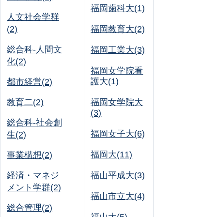
福岡歯科大(1)
人文社会学群
(2)
福岡教育大(2)
総合科-人間文
福岡工業大(3)
化(2)
福岡女学院看
護大(1)
都市経営(2)
教育二(2)
福岡女学院大
(3)
総合科-社会創
福岡女子大(6)
生(2)
福岡大(11)
事業構想(2)
経済・マネジ
福山平成大(3)
メント学群(2)
福山市立大(4)
総合管理(2)