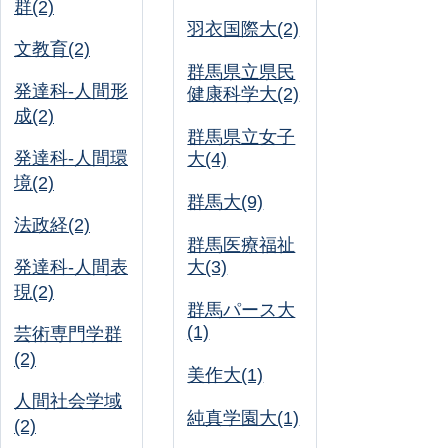
群(2)
羽衣国際大(2)
文教育(2)
群馬県立県民
発達科-人間形
健康科学大(2)
成(2)
群馬県立女子
発達科-人間環
大(4)
境(2)
群馬大(9)
法政経(2)
群馬医療福祉
発達科-人間表
大(3)
現(2)
群馬パース大
(1)
芸術専門学群
(2)
美作大(1)
人間社会学域
純真学園大(1)
(2)