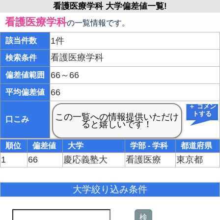
看護医療学科 大学偏差値一覧!
看護医療学科
の一覧情報です。
1件
該当件数
看護医療学科
検索条件
66～66
偏差値範囲
66
平均偏差値
＋ コメン
トする
口こみ
順位
偏差値
大学
学部 - 学科
都道府県
1
66
慶応義塾大
看護医療
東京都
大学絞り込み条件
検