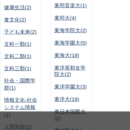
東邦音楽大(1)
健康生活(2)
東邦大(4)
食文化(2)
東海学院大(2)
子ども未来(2)
東海学園大(5)
文科一類(1)
東海大(18)
文科二類(1)
東洋英和女学
文科三類(1)
院大(2)
社会・国際学
東洋学園大(3)
群(1)
東洋大(19)
情報文化-社会
システム情報
東日本国際大
(1)
(2)
人間学群(1)