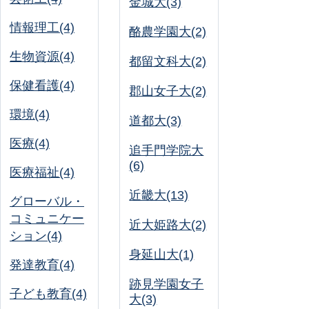
金城大(3)
情報理工(4)
酪農学園大(2)
生物資源(4)
都留文科大(2)
保健看護(4)
郡山女子大(2)
環境(4)
道都大(3)
医療(4)
追手門学院大
(6)
医療福祉(4)
近畿大(13)
グローバル・
コミュニケー
近大姫路大(2)
ション(4)
身延山大(1)
発達教育(4)
跡見学園女子
子ども教育(4)
大(3)