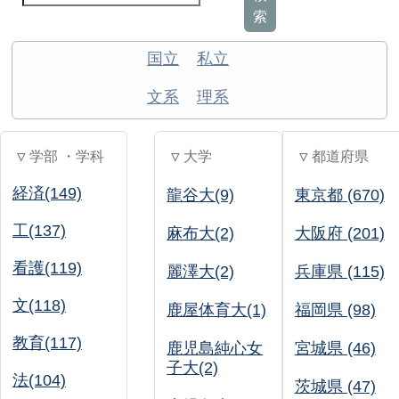
索
国立
私立
文系
理系
▽ 学部 ・学科
▽ 大学
▽ 都道府県
経済(149)
龍谷大(9)
東京都 (670)
工(137)
麻布大(2)
大阪府 (201)
看護(119)
麗澤大(2)
兵庫県 (115)
文(118)
鹿屋体育大(1)
福岡県 (98)
教育(117)
鹿児島純心女
宮城県 (46)
子大(2)
法(104)
茨城県 (47)