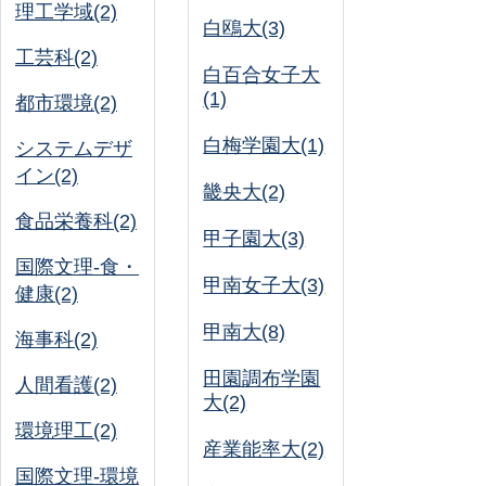
理工学域(2)
白鴎大(3)
工芸科(2)
白百合女子大
(1)
都市環境(2)
白梅学園大(1)
システムデザ
イン(2)
畿央大(2)
食品栄養科(2)
甲子園大(3)
国際文理-食・
甲南女子大(3)
健康(2)
甲南大(8)
海事科(2)
田園調布学園
人間看護(2)
大(2)
環境理工(2)
産業能率大(2)
国際文理-環境