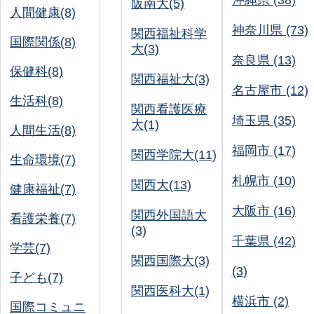
沖縄県 (38)
阪南大(5)
人間健康(8)
神奈川県 (73)
関西福祉科学
国際関係(8)
大(3)
奈良県 (13)
保健科(8)
関西福祉大(3)
名古屋市 (12)
生活科(8)
関西看護医療
埼玉県 (35)
大(1)
人間生活(8)
福岡市 (17)
関西学院大(11)
生命環境(7)
札幌市 (10)
関西大(13)
健康福祉(7)
大阪市 (16)
関西外国語大
看護栄養(7)
(3)
千葉県 (42)
学芸(7)
関西国際大(3)
(3)
子ども(7)
関西医科大(1)
横浜市 (2)
国際コミュニ