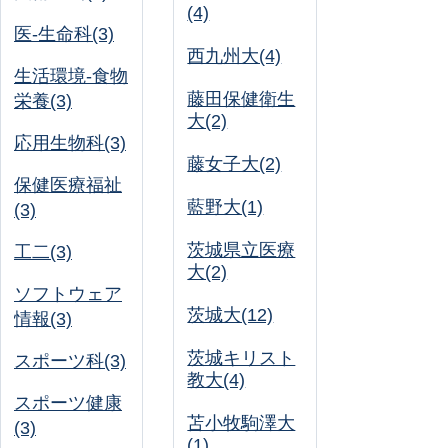
(4)
医-生命科(3)
西九州大(4)
生活環境-食物
藤田保健衛生
栄養(3)
大(2)
応用生物科(3)
藤女子大(2)
保健医療福祉
藍野大(1)
(3)
茨城県立医療
工二(3)
大(2)
ソフトウェア
茨城大(12)
情報(3)
茨城キリスト
スポーツ科(3)
教大(4)
スポーツ健康
苫小牧駒澤大
(3)
(1)