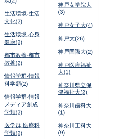
境(2)
神戸女学院大
(3)
生活環境-生活
文化(2)
神戸女子大(4)
生活環境-心身
神戸大(26)
健康(2)
神戸国際大(2)
都市教養-都市
教養(2)
神戸医療福祉
大(1)
情報学群-情報
科学類(2)
神奈川県立保
健福祉大(2)
情報学群-情報
メディア創成
神奈川歯科大
学類(2)
(1)
医学群-医療科
神奈川工科大
(9)
学類(2)