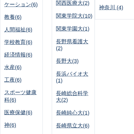
関西医療大(2)
ケーション(6)
神奈川 (4)
関東学院大(10)
教養(6)
関東学園大(1)
人間福祉(6)
長野県看護大
学校教育(6)
(2)
経済情報(6)
長野大(3)
水産(6)
長浜バイオ大
工夜(6)
(1)
スポーツ健康
長崎総合科学
科(6)
大(2)
医療保健(6)
長崎純心大(1)
神(6)
長崎県立大(6)