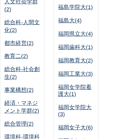
人文社会学群
福島学院大(1)
(2)
福島大(4)
総合科-人間文
化(2)
福岡県立大(4)
都市経営(2)
福岡歯科大(1)
教育二(2)
福岡教育大(2)
総合科-社会創
福岡工業大(3)
生(2)
福岡女学院看
事業構想(2)
護大(1)
経済・マネジ
福岡女学院大
メント学群(2)
(3)
総合管理(2)
福岡女子大(6)
環境科-環境科