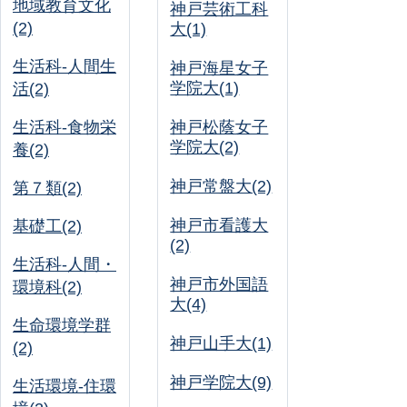
地域教育文化
神戸芸術工科
(2)
大(1)
生活科-人間生
神戸海星女子
学院大(1)
活(2)
生活科-食物栄
神戸松蔭女子
学院大(2)
養(2)
神戸常盤大(2)
第７類(2)
神戸市看護大
基礎工(2)
(2)
生活科-人間・
神戸市外国語
環境科(2)
大(4)
生命環境学群
神戸山手大(1)
(2)
神戸学院大(9)
生活環境-住環