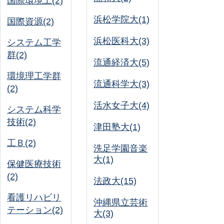
国際環境工(2)
浜松学院大(1)
国際資源(2)
浜松医科大(3)
システム工学
群(2)
流通経済大(5)
環境理工学群
流通科学大(3)
(2)
活水女子大(4)
システム科学
技術(2)
津田塾大(1)
工Ｂ(2)
洗足学園音楽
大(1)
保健医療技術
(2)
法政大(15)
看護リハビリ
沖縄県立芸術
テーション(2)
大(3)