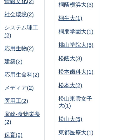
情報文化(2)
桐蔭横浜大(3)
社会環境(2)
桐生大(1)
システム理工
桐朋学園大(1)
(2)
桃山学院大(5)
応用生物(2)
松蔭大(3)
建築(2)
松本歯科大(1)
応用生命科(2)
松本大(2)
メディア(2)
松山東雲女子
医用工(2)
大(1)
家政-食物栄養
松山大(5)
(2)
東都医療大(1)
保育(2)