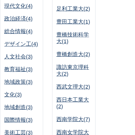
現代文化(4)
足利工業大(2)
政治経済(4)
豊田工業大(1)
総合情報(4)
豊橋技術科学
大(1)
デザイン工(4)
豊橋創造大(2)
人文社会(3)
諏訪東京理科
教育福祉(3)
大(2)
地域政策(3)
西武文理大(2)
文化(3)
西日本工業大
(2)
地域創造(3)
西南学院大(7)
国際情報(3)
西南女学院大
美術工芸(3)