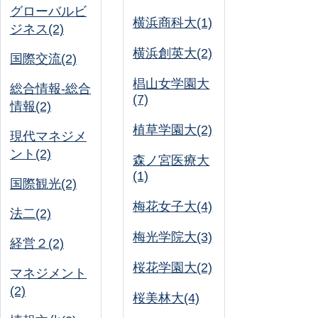
グローバルビ
横浜商科大(1)
ジネス(2)
横浜創英大(2)
国際交流(2)
椙山女学園大
総合情報-総合
(7)
情報(2)
植草学園大(2)
現代マネジメ
ント(2)
森ノ宮医療大
(1)
国際観光(2)
梅花女子大(4)
法二(2)
梅光学院大(3)
経営２(2)
桜花学園大(2)
マネジメント
(2)
桜美林大(4)