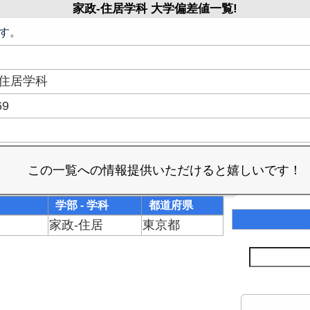
家政-住居学科 大学偏差値一覧!
す。
-住居学科
69
学部 - 学科
都道府県
家政-住居
東京都