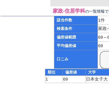
家政-住居学科
の一覧情報で
1件
該当件数
家政
検索条件
69～
偏差値範囲
69
平均偏差値
口こみ
順位
偏差値
大学
1
69
日本女子大