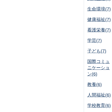
生命環境(7)
健康福祉(7)
看護栄養(7)
学芸(7)
子ども(7)
国際コミュ
ニケーショ
ン(6)
教養(6)
人間福祉(6)
学校教育(6)