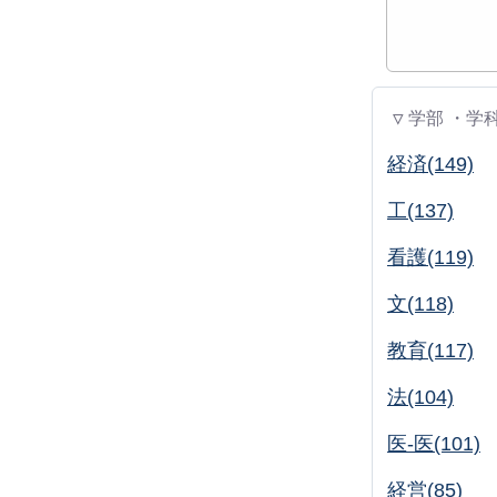
▽ 学部 ・学
経済(149)
工(137)
看護(119)
文(118)
教育(117)
法(104)
医-医(101)
経営(85)