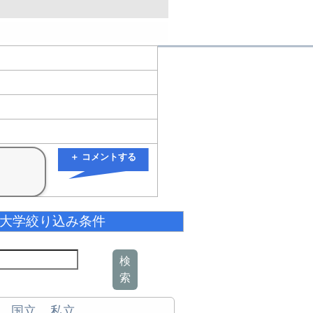
＋ コメントする
大学絞り込み条件
検
索
国立
私立