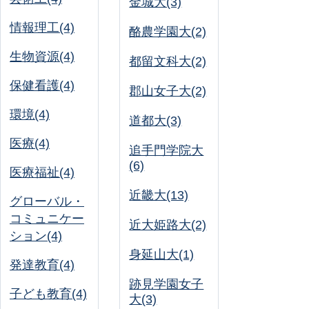
金城大(3)
情報理工(4)
酪農学園大(2)
生物資源(4)
都留文科大(2)
保健看護(4)
郡山女子大(2)
環境(4)
道都大(3)
医療(4)
追手門学院大
(6)
医療福祉(4)
近畿大(13)
グローバル・
コミュニケー
近大姫路大(2)
ション(4)
身延山大(1)
発達教育(4)
跡見学園女子
子ども教育(4)
大(3)