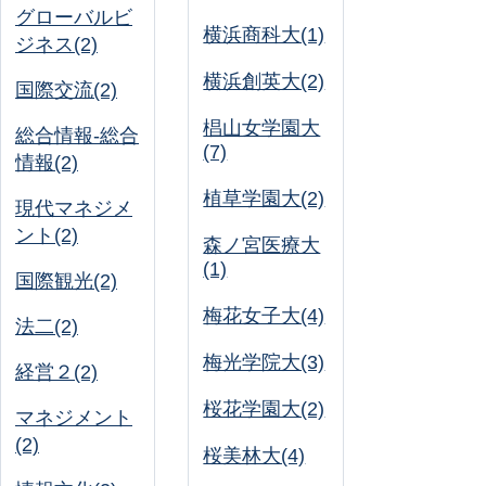
グローバルビ
横浜商科大(1)
ジネス(2)
横浜創英大(2)
国際交流(2)
椙山女学園大
総合情報-総合
(7)
情報(2)
植草学園大(2)
現代マネジメ
ント(2)
森ノ宮医療大
(1)
国際観光(2)
梅花女子大(4)
法二(2)
梅光学院大(3)
経営２(2)
桜花学園大(2)
マネジメント
(2)
桜美林大(4)