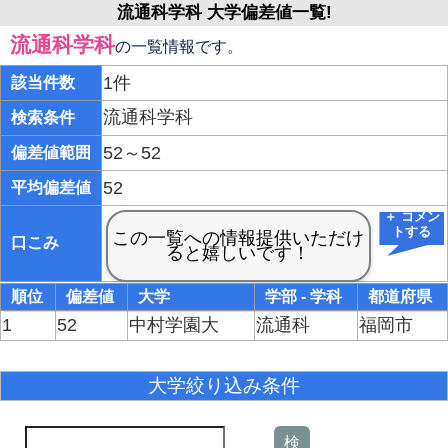
流通科学科 大学偏差値一覧!
流通科学科
の一覧情報です。
1件
該当件数
流通科学科
検索条件
52～52
偏差値範囲
52
平均偏差値
＋ コメン
トする
口こみ
順位
偏差値
大学
学部 - 学科
都道府県
1
52
中村学園大
流通科
福岡市
大学絞り込み条件
検