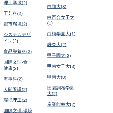
理工学域(2)
白鴎大(3)
工芸科(2)
白百合女子大
(1)
都市環境(2)
白梅学園大(1)
システムデザ
イン(2)
畿央大(2)
食品栄養科(2)
甲子園大(3)
国際文理-食・
甲南女子大(3)
健康(2)
甲南大(8)
海事科(2)
田園調布学園
人間看護(2)
大(2)
環境理工(2)
産業能率大(2)
国際文理-環境