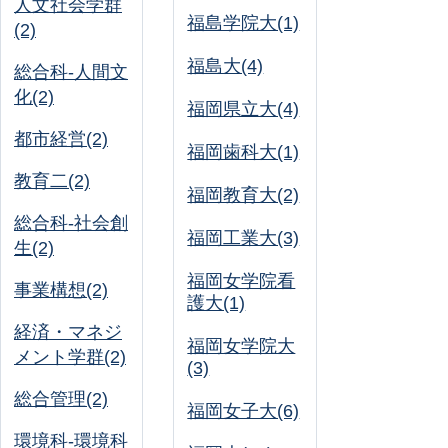
人文社会学群
福島学院大(1)
(2)
福島大(4)
総合科-人間文
化(2)
福岡県立大(4)
都市経営(2)
福岡歯科大(1)
教育二(2)
福岡教育大(2)
総合科-社会創
福岡工業大(3)
生(2)
福岡女学院看
事業構想(2)
護大(1)
経済・マネジ
福岡女学院大
メント学群(2)
(3)
総合管理(2)
福岡女子大(6)
環境科-環境科