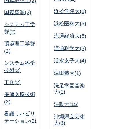
国際環境工(2)
浜松学院大(1)
国際資源(2)
浜松医科大(3)
システム工学
群(2)
流通経済大(5)
環境理工学群
流通科学大(3)
(2)
活水女子大(4)
システム科学
技術(2)
津田塾大(1)
工Ｂ(2)
洗足学園音楽
大(1)
保健医療技術
(2)
法政大(15)
看護リハビリ
沖縄県立芸術
テーション(2)
大(3)