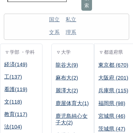
索
国立
私立
文系
理系
▽ 学部 ・学科
▽ 大学
▽ 都道府県
経済(149)
龍谷大(9)
東京都 (670)
工(137)
麻布大(2)
大阪府 (201)
看護(119)
麗澤大(2)
兵庫県 (115)
文(118)
鹿屋体育大(1)
福岡県 (98)
教育(117)
鹿児島純心女
宮城県 (46)
子大(2)
法(104)
茨城県 (47)