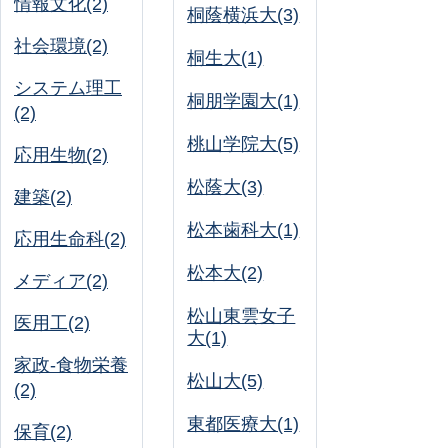
情報文化(2)
桐蔭横浜大(3)
社会環境(2)
桐生大(1)
システム理工
桐朋学園大(1)
(2)
桃山学院大(5)
応用生物(2)
松蔭大(3)
建築(2)
松本歯科大(1)
応用生命科(2)
松本大(2)
メディア(2)
松山東雲女子
医用工(2)
大(1)
家政-食物栄養
松山大(5)
(2)
東都医療大(1)
保育(2)