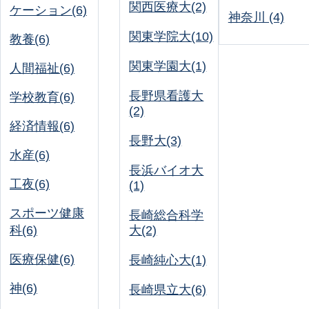
関西医療大(2)
ケーション(6)
神奈川 (4)
関東学院大(10)
教養(6)
関東学園大(1)
人間福祉(6)
長野県看護大
学校教育(6)
(2)
経済情報(6)
長野大(3)
水産(6)
長浜バイオ大
工夜(6)
(1)
スポーツ健康
長崎総合科学
科(6)
大(2)
医療保健(6)
長崎純心大(1)
神(6)
長崎県立大(6)