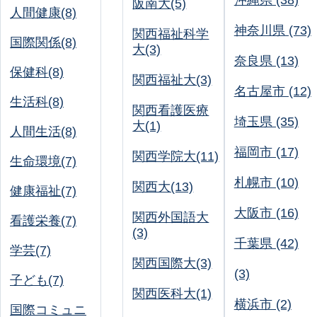
沖縄県 (38)
阪南大(5)
人間健康(8)
神奈川県 (73)
関西福祉科学
国際関係(8)
大(3)
奈良県 (13)
保健科(8)
関西福祉大(3)
名古屋市 (12)
生活科(8)
関西看護医療
埼玉県 (35)
大(1)
人間生活(8)
福岡市 (17)
関西学院大(11)
生命環境(7)
札幌市 (10)
関西大(13)
健康福祉(7)
大阪市 (16)
関西外国語大
看護栄養(7)
(3)
千葉県 (42)
学芸(7)
関西国際大(3)
(3)
子ども(7)
関西医科大(1)
横浜市 (2)
国際コミュニ