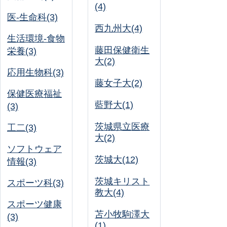
(4)
医-生命科(3)
西九州大(4)
生活環境-食物
藤田保健衛生
栄養(3)
大(2)
応用生物科(3)
藤女子大(2)
保健医療福祉
藍野大(1)
(3)
茨城県立医療
工二(3)
大(2)
ソフトウェア
茨城大(12)
情報(3)
茨城キリスト
スポーツ科(3)
教大(4)
スポーツ健康
苫小牧駒澤大
(3)
(1)