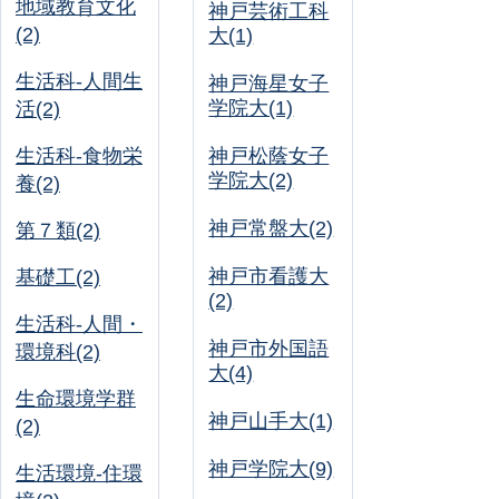
地域教育文化
神戸芸術工科
(2)
大(1)
生活科-人間生
神戸海星女子
学院大(1)
活(2)
生活科-食物栄
神戸松蔭女子
学院大(2)
養(2)
神戸常盤大(2)
第７類(2)
神戸市看護大
基礎工(2)
(2)
生活科-人間・
神戸市外国語
環境科(2)
大(4)
生命環境学群
神戸山手大(1)
(2)
神戸学院大(9)
生活環境-住環