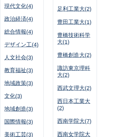
現代文化(4)
足利工業大(2)
政治経済(4)
豊田工業大(1)
総合情報(4)
豊橋技術科学
大(1)
デザイン工(4)
豊橋創造大(2)
人文社会(3)
諏訪東京理科
教育福祉(3)
大(2)
地域政策(3)
西武文理大(2)
文化(3)
西日本工業大
(2)
地域創造(3)
西南学院大(7)
国際情報(3)
西南女学院大
美術工芸(3)