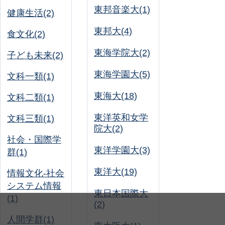
東邦音楽大(1)
健康生活(2)
東邦大(4)
食文化(2)
東海学院大(2)
子ども未来(2)
東海学園大(5)
文科一類(1)
東海大(18)
文科二類(1)
東洋英和女学
文科三類(1)
院大(2)
社会・国際学
東洋学園大(3)
群(1)
東洋大(19)
情報文化-社会
システム情報
東日本国際大
(1)
(2)
人間学群(1)