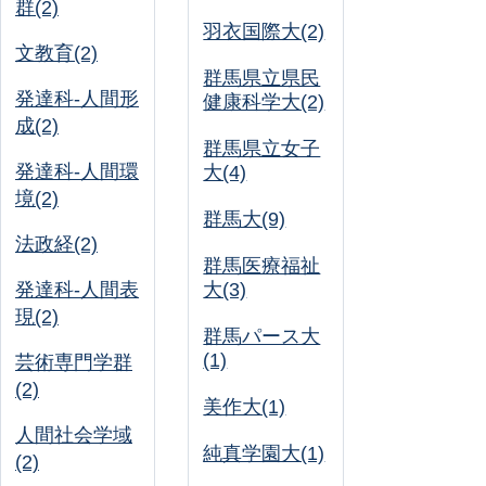
群(2)
羽衣国際大(2)
文教育(2)
群馬県立県民
発達科-人間形
健康科学大(2)
成(2)
群馬県立女子
発達科-人間環
大(4)
境(2)
群馬大(9)
法政経(2)
群馬医療福祉
発達科-人間表
大(3)
現(2)
群馬パース大
(1)
芸術専門学群
(2)
美作大(1)
人間社会学域
純真学園大(1)
(2)