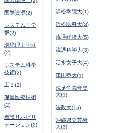
国際環境工(2)
浜松学院大(1)
国際資源(2)
浜松医科大(3)
システム工学
群(2)
流通経済大(5)
環境理工学群
流通科学大(3)
(2)
活水女子大(4)
システム科学
技術(2)
津田塾大(1)
工Ｂ(2)
洗足学園音楽
大(1)
保健医療技術
(2)
法政大(15)
看護リハビリ
沖縄県立芸術
テーション(2)
大(3)