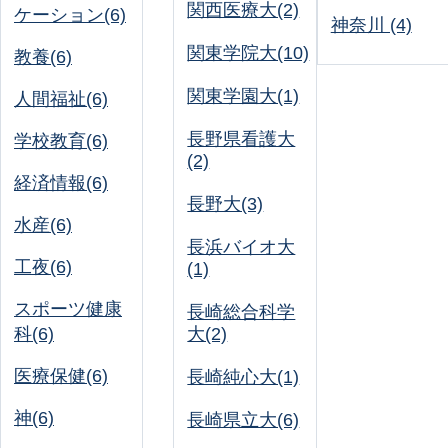
関西医療大(2)
ケーション(6)
神奈川 (4)
関東学院大(10)
教養(6)
関東学園大(1)
人間福祉(6)
長野県看護大
学校教育(6)
(2)
経済情報(6)
長野大(3)
水産(6)
長浜バイオ大
工夜(6)
(1)
スポーツ健康
長崎総合科学
科(6)
大(2)
医療保健(6)
長崎純心大(1)
神(6)
長崎県立大(6)