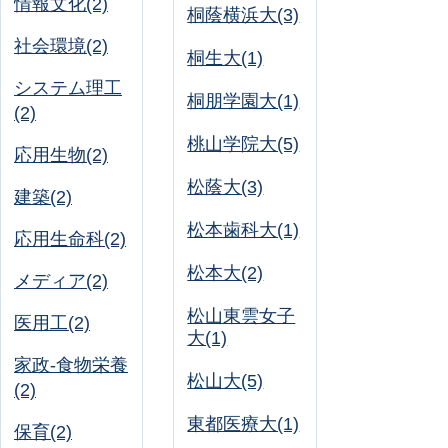
情報文化(2)
桐蔭横浜大(3)
社会環境(2)
桐生大(1)
システム理工
桐朋学園大(1)
(2)
桃山学院大(5)
応用生物(2)
松蔭大(3)
建築(2)
松本歯科大(1)
応用生命科(2)
松本大(2)
メディア(2)
松山東雲女子
医用工(2)
大(1)
家政-食物栄養
松山大(5)
(2)
東都医療大(1)
保育(2)