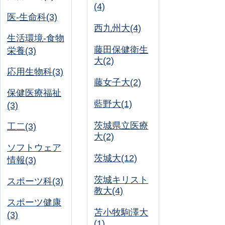
(4)
医-生命科(3)
西九州大(4)
生活環境-食物
藤田保健衛生
栄養(3)
大(2)
応用生物科(3)
藤女子大(2)
保健医療福祉
藍野大(1)
(3)
茨城県立医療
工二(3)
大(2)
ソフトウェア
茨城大(12)
情報(3)
茨城キリスト
スポーツ科(3)
教大(4)
スポーツ健康
苫小牧駒澤大
(3)
(1)