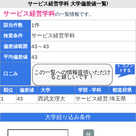
サービス経営学科 大学偏差値一覧!
サービス経営学科
の一覧情報です。
1件
該当件数
サービス経営学科
検索条件
43～43
偏差値範囲
43
平均偏差値
＋ コメン
トする
口こみ
順位
偏差値
大学
学部 - 学科
都道府県
1
43
西武文理大
サービス経営
埼玉県
大学絞り込み条件
検