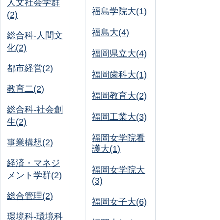
人文社会学群
福島学院大(1)
(2)
福島大(4)
総合科-人間文
化(2)
福岡県立大(4)
都市経営(2)
福岡歯科大(1)
教育二(2)
福岡教育大(2)
総合科-社会創
福岡工業大(3)
生(2)
福岡女学院看
事業構想(2)
護大(1)
経済・マネジ
福岡女学院大
メント学群(2)
(3)
総合管理(2)
福岡女子大(6)
環境科-環境科