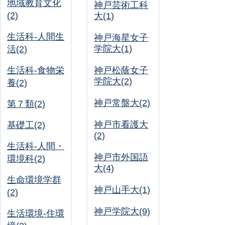
地域教育文化
神戸芸術工科
(2)
大(1)
生活科-人間生
神戸海星女子
学院大(1)
活(2)
生活科-食物栄
神戸松蔭女子
学院大(2)
養(2)
神戸常盤大(2)
第７類(2)
神戸市看護大
基礎工(2)
(2)
生活科-人間・
神戸市外国語
環境科(2)
大(4)
生命環境学群
神戸山手大(1)
(2)
神戸学院大(9)
生活環境-住環