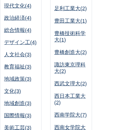
現代文化(4)
足利工業大(2)
政治経済(4)
豊田工業大(1)
総合情報(4)
豊橋技術科学
大(1)
デザイン工(4)
豊橋創造大(2)
人文社会(3)
諏訪東京理科
教育福祉(3)
大(2)
地域政策(3)
西武文理大(2)
文化(3)
西日本工業大
(2)
地域創造(3)
西南学院大(7)
国際情報(3)
西南女学院大
美術工芸(3)