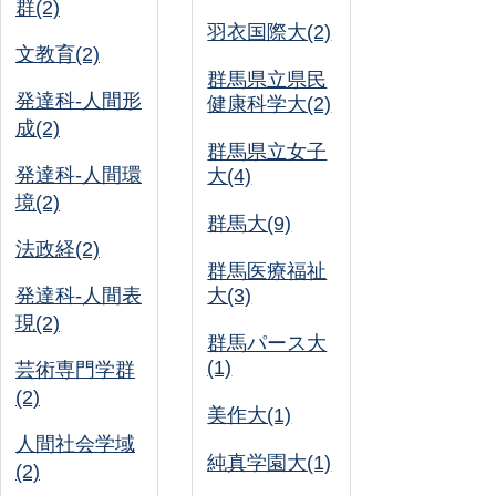
群(2)
羽衣国際大(2)
文教育(2)
群馬県立県民
発達科-人間形
健康科学大(2)
成(2)
群馬県立女子
発達科-人間環
大(4)
境(2)
群馬大(9)
法政経(2)
群馬医療福祉
発達科-人間表
大(3)
現(2)
群馬パース大
(1)
芸術専門学群
(2)
美作大(1)
人間社会学域
純真学園大(1)
(2)