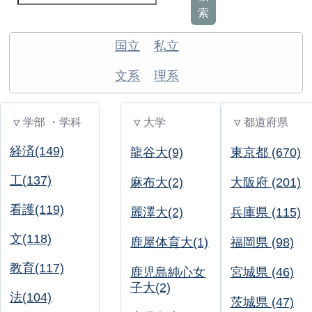
索
国立
私立
文系
理系
▽ 学部 ・学科
▽ 大学
▽ 都道府県
経済(149)
龍谷大(9)
東京都 (670)
工(137)
麻布大(2)
大阪府 (201)
看護(119)
麗澤大(2)
兵庫県 (115)
文(118)
鹿屋体育大(1)
福岡県 (98)
教育(117)
鹿児島純心女
宮城県 (46)
子大(2)
法(104)
茨城県 (47)