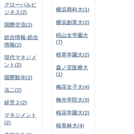
グローバルビ
横浜商科大(1)
ジネス(2)
横浜創英大(2)
国際交流(2)
椙山女学園大
総合情報-総合
(7)
情報(2)
植草学園大(2)
現代マネジメ
ント(2)
森ノ宮医療大
(1)
国際観光(2)
梅花女子大(4)
法二(2)
梅光学院大(3)
経営２(2)
桜花学園大(2)
マネジメント
(2)
桜美林大(4)