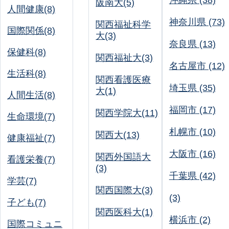
沖縄県 (38)
阪南大(5)
人間健康(8)
神奈川県 (73)
関西福祉科学
国際関係(8)
大(3)
奈良県 (13)
保健科(8)
関西福祉大(3)
名古屋市 (12)
生活科(8)
関西看護医療
埼玉県 (35)
大(1)
人間生活(8)
福岡市 (17)
関西学院大(11)
生命環境(7)
札幌市 (10)
関西大(13)
健康福祉(7)
大阪市 (16)
関西外国語大
看護栄養(7)
(3)
千葉県 (42)
学芸(7)
関西国際大(3)
(3)
子ども(7)
関西医科大(1)
横浜市 (2)
国際コミュニ