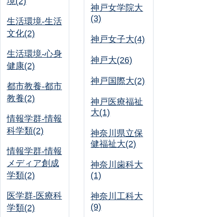
境(2)
神戸女学院大
(3)
生活環境-生活
文化(2)
神戸女子大(4)
生活環境-心身
神戸大(26)
健康(2)
神戸国際大(2)
都市教養-都市
教養(2)
神戸医療福祉
大(1)
情報学群-情報
科学類(2)
神奈川県立保
健福祉大(2)
情報学群-情報
メディア創成
神奈川歯科大
学類(2)
(1)
医学群-医療科
神奈川工科大
(9)
学類(2)