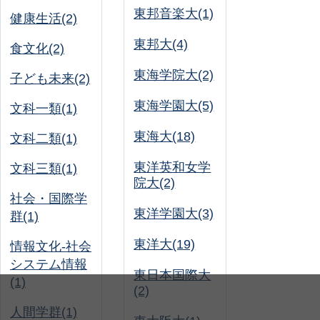
東邦音楽大(1)
健康生活(2)
東邦大(4)
食文化(2)
東海学院大(2)
子ども未来(2)
東海学園大(5)
文科一類(1)
東海大(18)
文科二類(1)
東洋英和女学
文科三類(1)
院大(2)
社会・国際学
東洋学園大(3)
群(1)
東洋大(19)
情報文化-社会
システム情報
東日本国際大
(1)
(2)
人間学群(1)