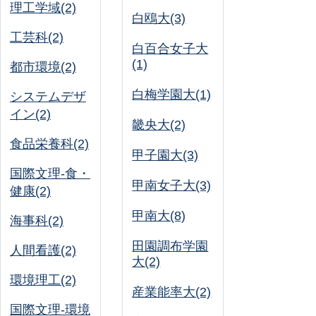
理工学域(2)
白鴎大(3)
工芸科(2)
白百合女子大
(1)
都市環境(2)
白梅学園大(1)
システムデザ
イン(2)
畿央大(2)
食品栄養科(2)
甲子園大(3)
国際文理-食・
甲南女子大(3)
健康(2)
甲南大(8)
海事科(2)
田園調布学園
人間看護(2)
大(2)
環境理工(2)
産業能率大(2)
国際文理-環境