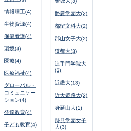
金城大(3)
情報理工(4)
酪農学園大(2)
生物資源(4)
都留文科大(2)
保健看護(4)
郡山女子大(2)
環境(4)
道都大(3)
医療(4)
追手門学院大
(6)
医療福祉(4)
近畿大(13)
グローバル・
コミュニケー
近大姫路大(2)
ション(4)
身延山大(1)
発達教育(4)
跡見学園女子
子ども教育(4)
大(3)