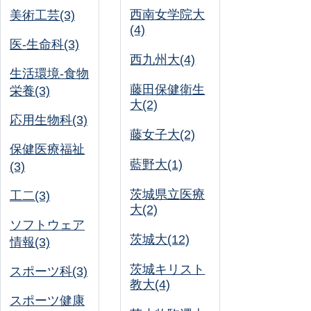
西南女学院大
美術工芸(3)
(4)
医-生命科(3)
西九州大(4)
生活環境-食物
藤田保健衛生
栄養(3)
大(2)
応用生物科(3)
藤女子大(2)
保健医療福祉
藍野大(1)
(3)
茨城県立医療
工二(3)
大(2)
ソフトウェア
茨城大(12)
情報(3)
茨城キリスト
スポーツ科(3)
教大(4)
スポーツ健康