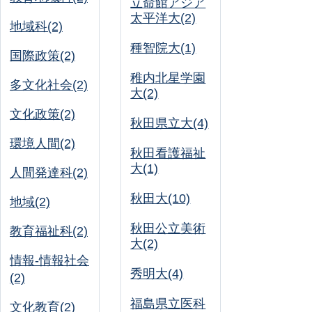
立命館アジア
太平洋大(2)
地域科(2)
種智院大(1)
国際政策(2)
稚内北星学園
多文化社会(2)
大(2)
文化政策(2)
秋田県立大(4)
環境人間(2)
秋田看護福祉
大(1)
人間発達科(2)
秋田大(10)
地域(2)
秋田公立美術
教育福祉科(2)
大(2)
情報-情報社会
秀明大(4)
(2)
福島県立医科
文化教育(2)