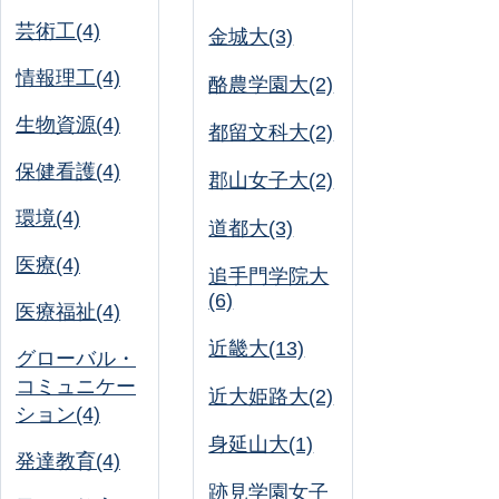
芸術工(4)
金城大(3)
情報理工(4)
酪農学園大(2)
生物資源(4)
都留文科大(2)
保健看護(4)
郡山女子大(2)
環境(4)
道都大(3)
医療(4)
追手門学院大
(6)
医療福祉(4)
近畿大(13)
グローバル・
コミュニケー
近大姫路大(2)
ション(4)
身延山大(1)
発達教育(4)
跡見学園女子