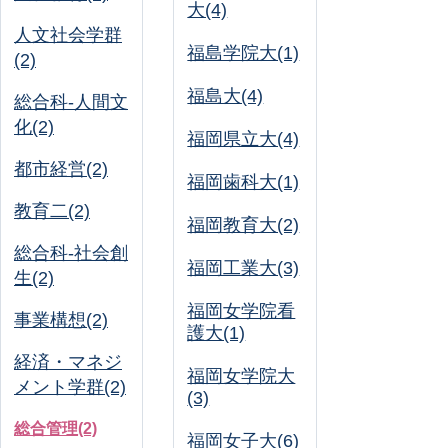
大(4)
人文社会学群
福島学院大(1)
(2)
福島大(4)
総合科-人間文
化(2)
福岡県立大(4)
都市経営(2)
福岡歯科大(1)
教育二(2)
福岡教育大(2)
総合科-社会創
福岡工業大(3)
生(2)
福岡女学院看
事業構想(2)
護大(1)
経済・マネジ
福岡女学院大
メント学群(2)
(3)
総合管理(2)
福岡女子大(6)