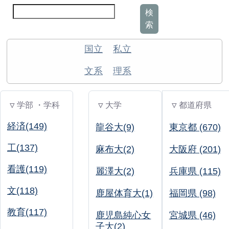
検
索
国立
私立
文系
理系
▽ 学部 ・学科
▽ 大学
▽ 都道府県
経済(149)
龍谷大(9)
東京都 (670)
工(137)
麻布大(2)
大阪府 (201)
看護(119)
麗澤大(2)
兵庫県 (115)
文(118)
鹿屋体育大(1)
福岡県 (98)
教育(117)
鹿児島純心女
宮城県 (46)
子大(2)