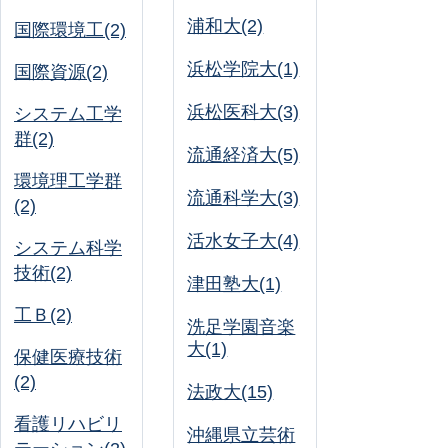
浦和大(2)
国際環境工(2)
浜松学院大(1)
国際資源(2)
浜松医科大(3)
システム工学
群(2)
流通経済大(5)
環境理工学群
流通科学大(3)
(2)
活水女子大(4)
システム科学
技術(2)
津田塾大(1)
工Ｂ(2)
洗足学園音楽
大(1)
保健医療技術
(2)
法政大(15)
看護リハビリ
沖縄県立芸術