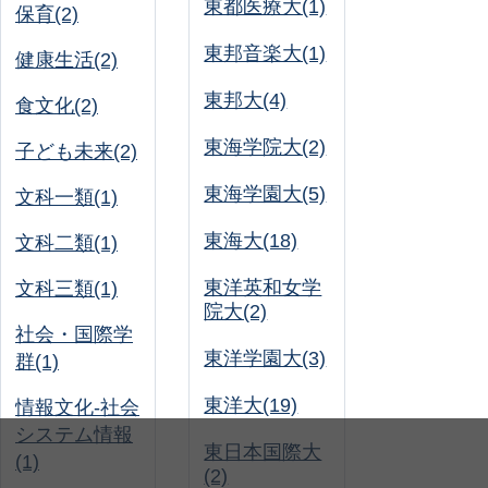
東都医療大(1)
保育(2)
東邦音楽大(1)
健康生活(2)
東邦大(4)
食文化(2)
東海学院大(2)
子ども未来(2)
東海学園大(5)
文科一類(1)
東海大(18)
文科二類(1)
東洋英和女学
文科三類(1)
院大(2)
社会・国際学
東洋学園大(3)
群(1)
東洋大(19)
情報文化-社会
システム情報
東日本国際大
(1)
(2)