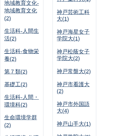
地域教育文化-
地域教育文化
神戸芸術工科
(2)
大(1)
生活科-人間生
神戸海星女子
活(2)
学院大(1)
生活科-食物栄
神戸松蔭女子
学院大(2)
養(2)
神戸常盤大(2)
第７類(2)
基礎工(2)
神戸市看護大
(2)
生活科-人間・
神戸市外国語
環境科(2)
大(4)
生命環境学群
神戸山手大(1)
(2)