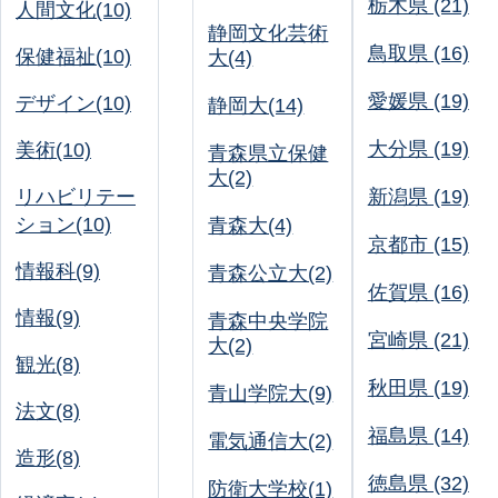
栃木県 (21)
人間文化(10)
静岡文化芸術
鳥取県 (16)
保健福祉(10)
大(4)
愛媛県 (19)
デザイン(10)
静岡大(14)
大分県 (19)
美術(10)
青森県立保健
大(2)
リハビリテー
新潟県 (19)
ション(10)
青森大(4)
京都市 (15)
情報科(9)
青森公立大(2)
佐賀県 (16)
情報(9)
青森中央学院
宮崎県 (21)
大(2)
観光(8)
秋田県 (19)
青山学院大(9)
法文(8)
福島県 (14)
電気通信大(2)
造形(8)
徳島県 (32)
防衛大学校(1)