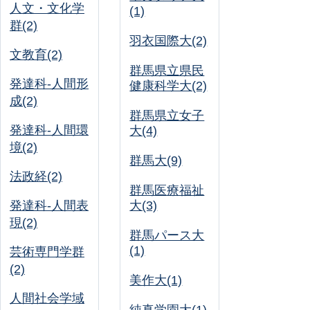
人文・文化学
(1)
群(2)
羽衣国際大(2)
文教育(2)
群馬県立県民
発達科-人間形
健康科学大(2)
成(2)
群馬県立女子
発達科-人間環
大(4)
境(2)
群馬大(9)
法政経(2)
群馬医療福祉
発達科-人間表
大(3)
現(2)
群馬パース大
(1)
芸術専門学群
(2)
美作大(1)
人間社会学域