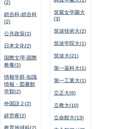
純真学園大(1)
(2)
筑紫女学園大
総合科-総合科
(3)
(2)
筑波技術大(2)
公共政策(2)
筑波学院大(1)
日本文化(2)
筑波大(21)
国際文理-国際
教養(2)
第一薬科大(1)
情報学群-知識
第一工業大(1)
情報・図書館
学類(2)
立正大(8)
外国語２(2)
立教大(10)
経営夜(2)
立命館大(13)
教育地域科(2)