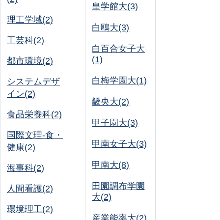
皇学館大(3)
理工学域(2)
白鴎大(3)
工芸科(2)
白百合女子大
(1)
都市環境(2)
白梅学園大(1)
システムデザ
イン(2)
畿央大(2)
食品栄養科(2)
甲子園大(3)
国際文理-食・
甲南女子大(3)
健康(2)
甲南大(8)
海事科(2)
田園調布学園
人間看護(2)
大(2)
環境理工(2)
産業能率大(2)