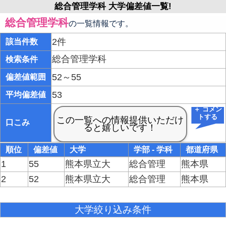
総合管理学科 大学偏差値一覧!
総合管理学科
の一覧情報です。
2件
該当件数
総合管理学科
検索条件
52～55
偏差値範囲
53
平均偏差値
＋ コメン
トする
口こみ
順位
偏差値
大学
学部 - 学科
都道府県
1
55
熊本県立大
総合管理
熊本県
2
52
熊本県立大
総合管理
熊本県
大学絞り込み条件