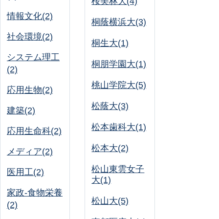
桜美林大(4)
情報文化(2)
桐蔭横浜大(3)
社会環境(2)
桐生大(1)
システム理工
桐朋学園大(1)
(2)
桃山学院大(5)
応用生物(2)
松蔭大(3)
建築(2)
松本歯科大(1)
応用生命科(2)
松本大(2)
メディア(2)
松山東雲女子
医用工(2)
大(1)
家政-食物栄養
松山大(5)
(2)