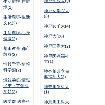
神戸学院大(9)
生活環境-住環
境(2)
神戸女学院大
(3)
生活環境-生活
文化(2)
神戸女子大(4)
生活環境-心身
神戸大(26)
健康(2)
神戸国際大(2)
都市教養-都市
教養(2)
神戸医療福祉
大(1)
情報学群-情報
科学類(2)
神奈川県立保
健福祉大(2)
情報学群-情報
メディア創成
神奈川歯科大
学類(2)
(1)
医学群-医療科
神奈川工科大