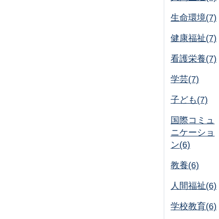
生命環境(7)
健康福祉(7)
看護栄養(7)
学芸(7)
子ども(7)
国際コミュ
ニケーショ
ン(6)
教養(6)
人間福祉(6)
学校教育(6)