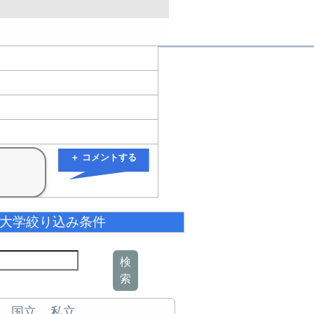
＋ コメントする
大学絞り込み条件
検
索
国立
私立