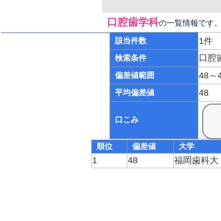
口腔歯学科
の一覧情報です
1件
該当件数
口腔
検索条件
48～
偏差値範囲
48
平均偏差値
口こみ
順位
偏差値
大学
1
48
福岡歯科大