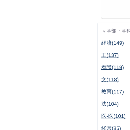
▽ 学部 ・学
経済(149)
工(137)
看護(119)
文(118)
教育(117)
法(104)
医-医(101)
経営(85)