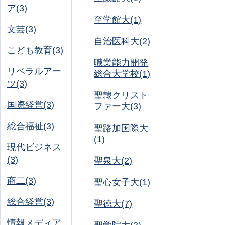
ア(3)
至学館大(1)
文芸(3)
自治医科大(2)
こども教育(3)
職業能力開発
リベラルアー
総合大学校(1)
ツ(3)
聖隷クリスト
国際経営(3)
ファー大(3)
総合福祉(3)
聖路加国際大
(1)
現代ビジネス
(3)
聖泉大(2)
商二(3)
聖心女子大(1)
総合経営(3)
聖徳大(7)
情報メディア