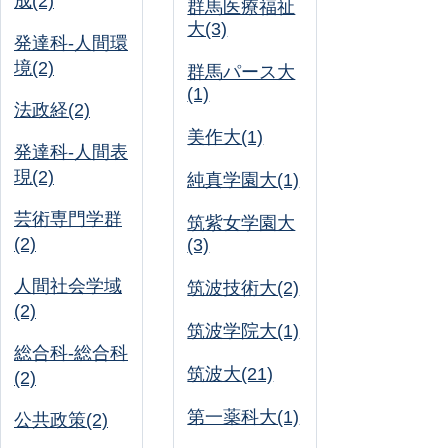
成(2)
群馬医療福祉
大(3)
発達科-人間環
境(2)
群馬パース大
(1)
法政経(2)
美作大(1)
発達科-人間表
現(2)
純真学園大(1)
芸術専門学群
筑紫女学園大
(2)
(3)
人間社会学域
筑波技術大(2)
(2)
筑波学院大(1)
総合科-総合科
筑波大(21)
(2)
第一薬科大(1)
公共政策(2)