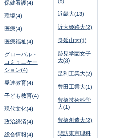
(6)
保健看護(4)
近畿大(13)
環境(4)
近大姫路大(2)
医療(4)
身延山大(1)
医療福祉(4)
跡見学園女子
グローバル・
大(3)
コミュニケー
ション(4)
足利工業大(2)
発達教育(4)
豊田工業大(1)
子ども教育(4)
豊橋技術科学
大(1)
現代文化(4)
豊橋創造大(2)
政治経済(4)
諏訪東京理科
総合情報(4)