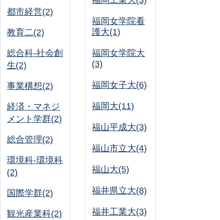
福岡工業大(3)
都市経営(2)
福岡女学院看
護大(1)
教育二(2)
総合科-社会創
福岡女学院大
(3)
生(2)
福岡女子大(6)
事業構想(2)
福岡大(11)
経済・マネジ
メント学群(2)
福山平成大(3)
総合管理(2)
福山市立大(4)
環境科-環境科
福山大(5)
(2)
福井県立大(8)
国際学群(2)
福井工業大(3)
観光産業科(2)