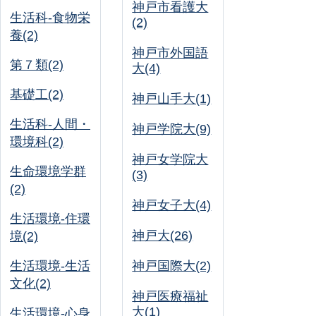
神戸市看護大
生活科-食物栄
(2)
養(2)
神戸市外国語
第７類(2)
大(4)
基礎工(2)
神戸山手大(1)
生活科-人間・
神戸学院大(9)
環境科(2)
神戸女学院大
生命環境学群
(3)
(2)
神戸女子大(4)
生活環境-住環
神戸大(26)
境(2)
生活環境-生活
神戸国際大(2)
文化(2)
神戸医療福祉
大(1)
生活環境-心身