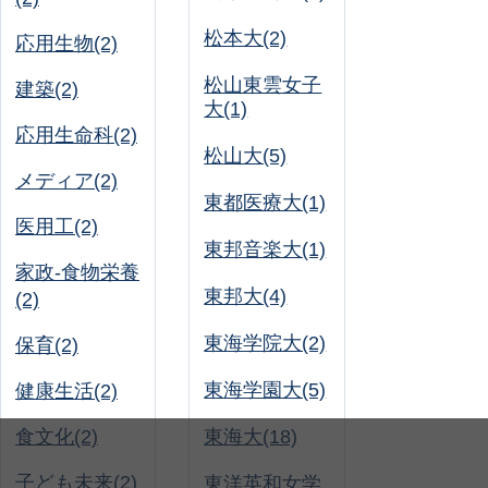
松本大(2)
応用生物(2)
松山東雲女子
建築(2)
大(1)
応用生命科(2)
松山大(5)
メディア(2)
東都医療大(1)
医用工(2)
東邦音楽大(1)
家政-食物栄養
東邦大(4)
(2)
東海学院大(2)
保育(2)
東海学園大(5)
健康生活(2)
食文化(2)
東海大(18)
子ども未来(2)
東洋英和女学