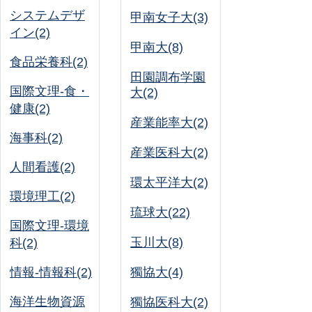
システムデザ
甲南女子大(3)
イン(2)
甲南大(8)
食品栄養科(2)
田園調布学園
国際文理-食・
大(2)
健康(2)
産業能率大(2)
海事科(2)
産業医科大(2)
人間看護(2)
環太平洋大(2)
環境理工(2)
琉球大(22)
国際文理-環境
玉川大(8)
科(2)
情報-情報科(2)
獨協大(4)
海洋生物資源
獨協医科大(2)