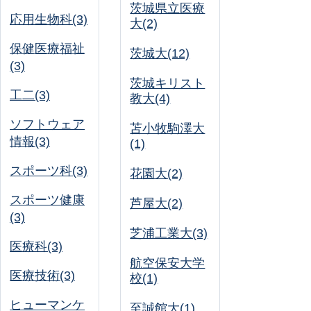
茨城県立医療
応用生物科(3)
大(2)
保健医療福祉
茨城大(12)
(3)
茨城キリスト
工二(3)
教大(4)
ソフトウェア
苫小牧駒澤大
情報(3)
(1)
スポーツ科(3)
花園大(2)
スポーツ健康
芦屋大(2)
(3)
芝浦工業大(3)
医療科(3)
航空保安大学
医療技術(3)
校(1)
ヒューマンケ
至誠館大(1)