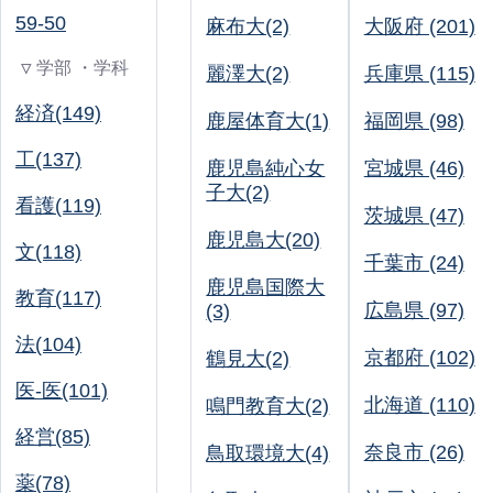
59-50
麻布大(2)
大阪府 (201)
▽ 学部 ・学科
麗澤大(2)
兵庫県 (115)
経済(149)
鹿屋体育大(1)
福岡県 (98)
工(137)
鹿児島純心女
宮城県 (46)
子大(2)
看護(119)
茨城県 (47)
鹿児島大(20)
文(118)
千葉市 (24)
鹿児島国際大
教育(117)
広島県 (97)
(3)
法(104)
京都府 (102)
鶴見大(2)
医-医(101)
北海道 (110)
鳴門教育大(2)
経営(85)
奈良市 (26)
鳥取環境大(4)
薬(78)