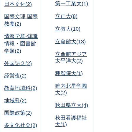
第一工業大(1)
日本文化(2)
立正大(8)
国際文理-国際
教養(2)
立教大(10)
情報学群-知識
立命館大(13)
情報・図書館
学類(2)
立命館アジア
太平洋大(2)
外国語２(2)
種智院大(1)
経営夜(2)
稚内北星学園
教育地域科(2)
大(2)
地域科(2)
秋田県立大(4)
国際政策(2)
秋田看護福祉
大(1)
多文化社会(2)