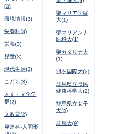
聖学院大(3)
(3)
聖マリア学院
環境情報(3)
大(1)
栄養科(3)
聖マリアンナ
医科大(1)
栄養(3)
聖カタリナ大
児童(3)
(1)
現代生活(3)
羽衣国際大(2)
こども(3)
群馬県立県民
健康科学大(2)
人文・文化学
群(2)
群馬県立女子
大(4)
文教育(2)
群馬大(9)
発達科-人間形