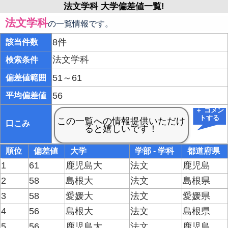
法文学科 大学偏差値一覧!
法文学科
の一覧情報です。
8件
該当件数
法文学科
検索条件
51～61
偏差値範囲
56
平均偏差値
＋ コメン
トする
口こみ
順位
偏差値
大学
学部 - 学科
都道府県
1
61
鹿児島大
法文
鹿児島
2
58
島根大
法文
島根県
3
58
愛媛大
法文
愛媛県
4
56
島根大
法文
島根県
5
56
鹿児島大
法文
鹿児島