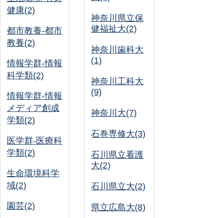
健康(2)
神奈川県立保
健福祉大(2)
都市教養-都市
教養(2)
神奈川歯科大
(1)
情報学群-情報
科学類(2)
神奈川工科大
(9)
情報学群-情報
メディア創成
神奈川大(7)
学類(2)
石巻専修大(3)
医学群-医療科
学類(2)
石川県立看護
大(2)
生命環境科学
域(2)
石川県立大(2)
園芸(2)
県立広島大(8)