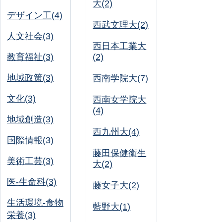
大(2)
デザイン工(4)
西武文理大(2)
人文社会(3)
西日本工業大
教育福祉(3)
(2)
地域政策(3)
西南学院大(7)
文化(3)
西南女学院大
(4)
地域創造(3)
西九州大(4)
国際情報(3)
藤田保健衛生
美術工芸(3)
大(2)
医-生命科(3)
藤女子大(2)
生活環境-食物
藍野大(1)
栄養(3)