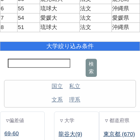
6
55
琉球大
法文
沖縄県
7
54
愛媛大
法文
愛媛県
8
51
琉球大
法文
沖縄県
大学絞り込み条件
検
索
国立
私立
文系
理系
▽偏差値
▽ 大学
▽ 都道府県
69-60
龍谷大(9)
東京都 (670)