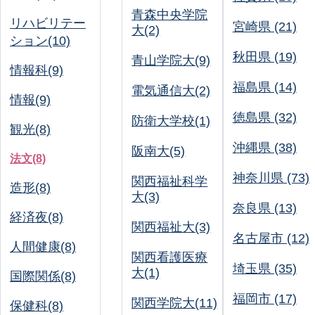
青森中央学院
リハビリテー
宮崎県 (21)
大(2)
ション(10)
秋田県 (19)
青山学院大(9)
情報科(9)
福島県 (14)
電気通信大(2)
情報(9)
徳島県 (32)
防衛大学校(1)
観光(8)
沖縄県 (38)
阪南大(5)
法文(8)
神奈川県 (73)
関西福祉科学
造形(8)
大(3)
奈良県 (13)
経済夜(8)
関西福祉大(3)
名古屋市 (12)
人間健康(8)
関西看護医療
埼玉県 (35)
大(1)
国際関係(8)
福岡市 (17)
関西学院大(11)
保健科(8)