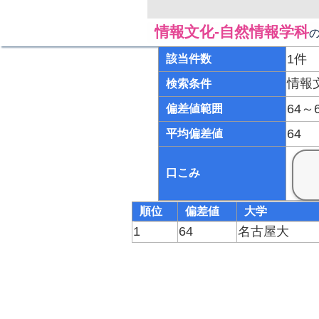
情報文化-自然情報学科
1件
該当件数
情報
検索条件
64～
偏差値範囲
64
平均偏差値
口こみ
順位
偏差値
大学
1
64
名古屋大