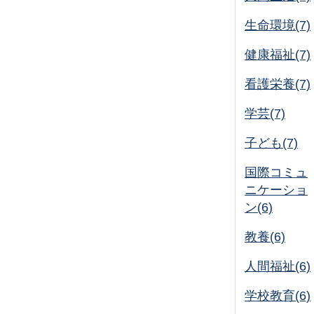
生命環境(7)
健康福祉(7)
看護栄養(7)
学芸(7)
子ども(7)
国際コミュ
ニケーショ
ン(6)
教養(6)
人間福祉(6)
学校教育(6)