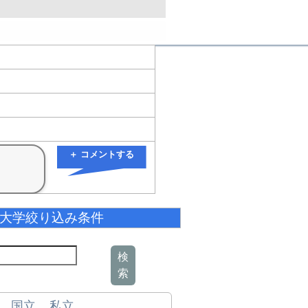
＋ コメントする
大学絞り込み条件
検
索
国立
私立