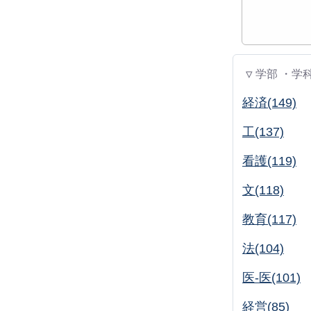
▽ 学部 ・学
経済(149)
工(137)
看護(119)
文(118)
教育(117)
法(104)
医-医(101)
経営(85)