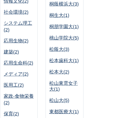
情報文化(2)
桐蔭横浜大(3)
社会環境(2)
桐生大(1)
システム理工
桐朋学園大(1)
(2)
桃山学院大(5)
応用生物(2)
松蔭大(3)
建築(2)
松本歯科大(1)
応用生命科(2)
松本大(2)
メディア(2)
松山東雲女子
医用工(2)
大(1)
家政-食物栄養
松山大(5)
(2)
東都医療大(1)
保育(2)