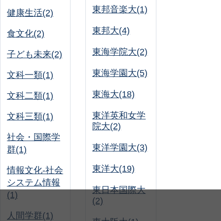
東邦音楽大(1)
健康生活(2)
東邦大(4)
食文化(2)
東海学院大(2)
子ども未来(2)
東海学園大(5)
文科一類(1)
東海大(18)
文科二類(1)
東洋英和女学
文科三類(1)
院大(2)
社会・国際学
東洋学園大(3)
群(1)
東洋大(19)
情報文化-社会
システム情報
東日本国際大
(1)
(2)
人間学群(1)