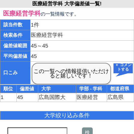
医療経営学科 大学偏差値一覧!
医療経営学科
の一覧情報です。
1件
該当件数
医療経営学科
検索条件
45～45
偏差値範囲
45
平均偏差値
＋ コメン
トする
口こみ
順位
偏差値
大学
学部 - 学科
都道府県
1
45
広島国際大
医療経営
広島県
大学絞り込み条件
検