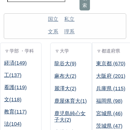
索
国立
私立
文系
理系
▽ 学部 ・学科
▽ 大学
▽ 都道府県
経済(149)
龍谷大(9)
東京都 (670)
工(137)
麻布大(2)
大阪府 (201)
看護(119)
麗澤大(2)
兵庫県 (115)
文(118)
鹿屋体育大(1)
福岡県 (98)
教育(117)
鹿児島純心女
宮城県 (46)
子大(2)
法(104)
茨城県 (47)