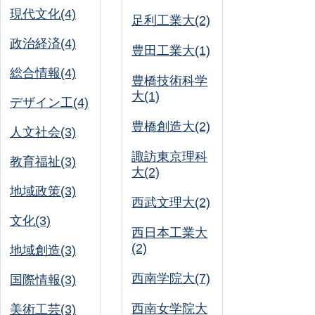
現代文化(4)
足利工業大(2)
政治経済(4)
豊田工業大(1)
総合情報(4)
豊橋技術科学
大(1)
デザイン工(4)
豊橋創造大(2)
人文社会(3)
諏訪東京理科
教育福祉(3)
大(2)
地域政策(3)
西武文理大(2)
文化(3)
西日本工業大
(2)
地域創造(3)
西南学院大(7)
国際情報(3)
西南女学院大
美術工芸(3)