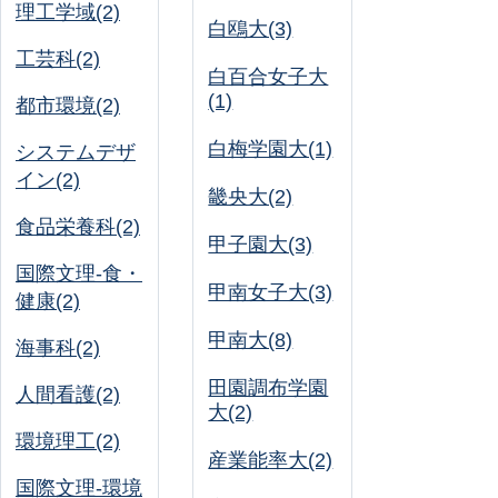
理工学域(2)
白鴎大(3)
工芸科(2)
白百合女子大
(1)
都市環境(2)
白梅学園大(1)
システムデザ
イン(2)
畿央大(2)
食品栄養科(2)
甲子園大(3)
国際文理-食・
甲南女子大(3)
健康(2)
甲南大(8)
海事科(2)
田園調布学園
人間看護(2)
大(2)
環境理工(2)
産業能率大(2)
国際文理-環境