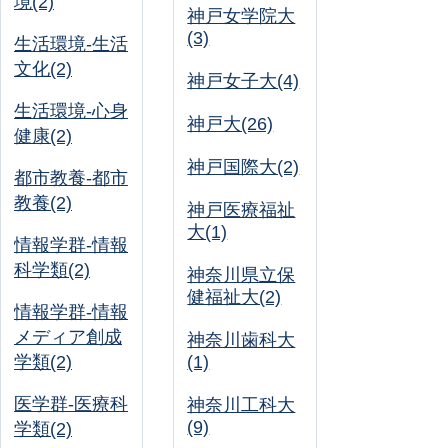
境(2)
神戸女学院大
(3)
生活環境-生活
文化(2)
神戸女子大(4)
生活環境-心身
神戸大(26)
健康(2)
神戸国際大(2)
都市教養-都市
教養(2)
神戸医療福祉
大(1)
情報学群-情報
科学類(2)
神奈川県立保
健福祉大(2)
情報学群-情報
メディア創成
神奈川歯科大
学類(2)
(1)
医学群-医療科
神奈川工科大
(9)
学類(2)