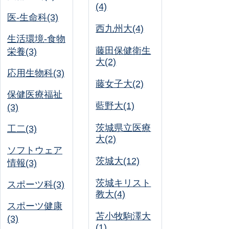
(4)
医-生命科(3)
西九州大(4)
生活環境-食物
藤田保健衛生
栄養(3)
大(2)
応用生物科(3)
藤女子大(2)
保健医療福祉
藍野大(1)
(3)
茨城県立医療
工二(3)
大(2)
ソフトウェア
茨城大(12)
情報(3)
茨城キリスト
スポーツ科(3)
教大(4)
スポーツ健康
苫小牧駒澤大
(3)
(1)