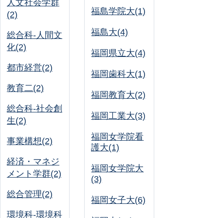
人文社会学群
福島学院大(1)
(2)
福島大(4)
総合科-人間文
化(2)
福岡県立大(4)
都市経営(2)
福岡歯科大(1)
教育二(2)
福岡教育大(2)
総合科-社会創
福岡工業大(3)
生(2)
福岡女学院看
事業構想(2)
護大(1)
経済・マネジ
福岡女学院大
メント学群(2)
(3)
総合管理(2)
福岡女子大(6)
環境科-環境科