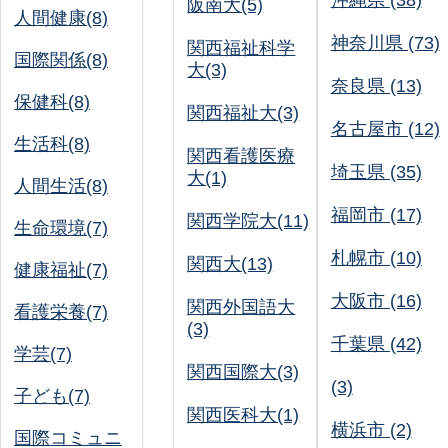
沖縄県 (38)
阪南大(5)
人間健康(8)
神奈川県 (73)
関西福祉科学
国際関係(8)
大(3)
奈良県 (13)
保健科(8)
関西福祉大(3)
名古屋市 (12)
生活科(8)
関西看護医療
埼玉県 (35)
大(1)
人間生活(8)
福岡市 (17)
関西学院大(11)
生命環境(7)
札幌市 (10)
関西大(13)
健康福祉(7)
大阪市 (16)
関西外国語大
看護栄養(7)
(3)
千葉県 (42)
学芸(7)
関西国際大(3)
(3)
子ども(7)
関西医科大(1)
横浜市 (2)
国際コミュニ