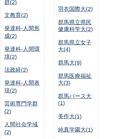
群(2)
羽衣国際大(2)
文教育(2)
群馬県立県民
発達科-人間形
健康科学大(2)
成(2)
群馬県立女子
発達科-人間環
大(4)
境(2)
群馬大(9)
法政経(2)
群馬医療福祉
発達科-人間表
大(3)
現(2)
群馬パース大
(1)
芸術専門学群
(2)
美作大(1)
人間社会学域
純真学園大(1)
(2)