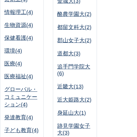
金城大(3)
情報理工(4)
酪農学園大(2)
生物資源(4)
都留文科大(2)
保健看護(4)
郡山女子大(2)
環境(4)
道都大(3)
医療(4)
追手門学院大
(6)
医療福祉(4)
近畿大(13)
グローバル・
コミュニケー
近大姫路大(2)
ション(4)
身延山大(1)
発達教育(4)
跡見学園女子
子ども教育(4)
大(3)