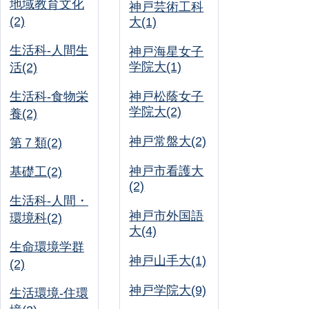
地域教育文化
神戸芸術工科
(2)
大(1)
生活科-人間生
神戸海星女子
学院大(1)
活(2)
生活科-食物栄
神戸松蔭女子
学院大(2)
養(2)
神戸常盤大(2)
第７類(2)
神戸市看護大
基礎工(2)
(2)
生活科-人間・
神戸市外国語
環境科(2)
大(4)
生命環境学群
神戸山手大(1)
(2)
神戸学院大(9)
生活環境-住環