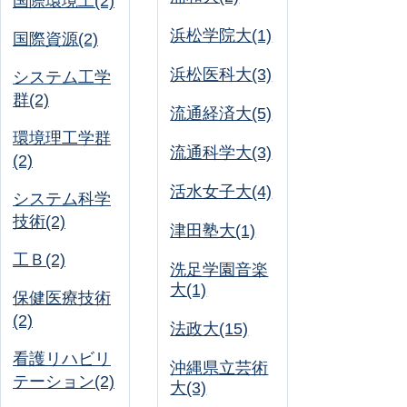
国際環境工(2)
浜松学院大(1)
国際資源(2)
浜松医科大(3)
システム工学
群(2)
流通経済大(5)
環境理工学群
流通科学大(3)
(2)
活水女子大(4)
システム科学
技術(2)
津田塾大(1)
工Ｂ(2)
洗足学園音楽
大(1)
保健医療技術
(2)
法政大(15)
看護リハビリ
沖縄県立芸術
テーション(2)
大(3)