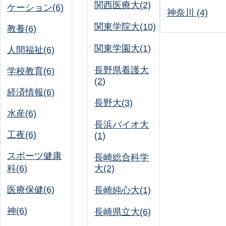
関西医療大(2)
ケーション(6)
神奈川 (4)
関東学院大(10)
教養(6)
関東学園大(1)
人間福祉(6)
長野県看護大
学校教育(6)
(2)
経済情報(6)
長野大(3)
水産(6)
長浜バイオ大
工夜(6)
(1)
スポーツ健康
長崎総合科学
科(6)
大(2)
医療保健(6)
長崎純心大(1)
神(6)
長崎県立大(6)