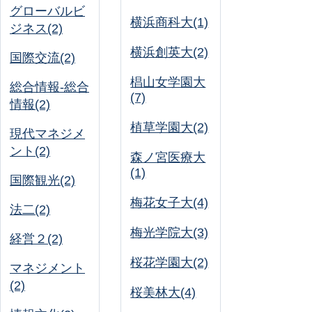
グローバルビ
横浜商科大(1)
ジネス(2)
横浜創英大(2)
国際交流(2)
椙山女学園大
総合情報-総合
(7)
情報(2)
植草学園大(2)
現代マネジメ
ント(2)
森ノ宮医療大
(1)
国際観光(2)
梅花女子大(4)
法二(2)
梅光学院大(3)
経営２(2)
桜花学園大(2)
マネジメント
(2)
桜美林大(4)