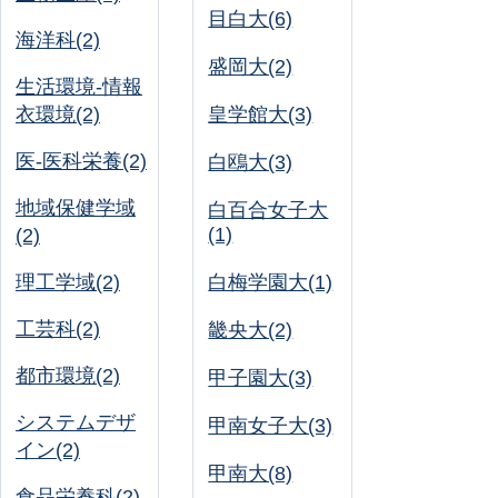
目白大(6)
海洋科(2)
盛岡大(2)
生活環境-情報
衣環境(2)
皇学館大(3)
医-医科栄養(2)
白鴎大(3)
地域保健学域
白百合女子大
(1)
(2)
理工学域(2)
白梅学園大(1)
工芸科(2)
畿央大(2)
都市環境(2)
甲子園大(3)
システムデザ
甲南女子大(3)
イン(2)
甲南大(8)
食品栄養科(2)