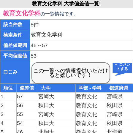
教育文化学科 大学偏差値一覧!
教育文化学科
の一覧情報です。
5件
該当件数
教育文化学科
検索条件
46～57
偏差値範囲
53
平均偏差値
＋ コメン
トする
口こみ
順位
偏差値
大学
学部 - 学科
都道府県
1
57
宮崎大
教育文化
宮崎県
2
56
秋田大
教育文化
秋田県
3
55
宮崎大
教育文化
宮崎県
4
54
秋田大
教育文化
秋田県
5
46
北翔大
教育文化
北海道