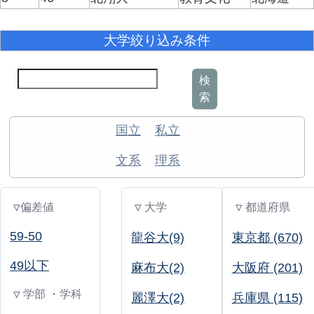
大学絞り込み条件
検
索
国立
私立
文系
理系
▽偏差値
▽ 大学
▽ 都道府県
59-50
龍谷大(9)
東京都 (670)
49以下
麻布大(2)
大阪府 (201)
▽ 学部 ・学科
麗澤大(2)
兵庫県 (115)