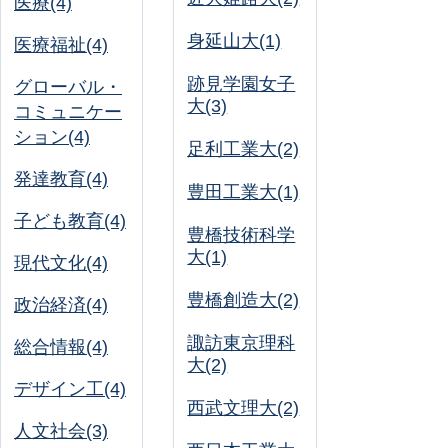
医療(4)
身延山大(1)
医療福祉(4)
跡見学園女子
グローバル・
大(3)
コミュニケー
ション(4)
足利工業大(2)
発達教育(4)
豊田工業大(1)
子ども教育(4)
豊橋技術科学
大(1)
現代文化(4)
豊橋創造大(2)
政治経済(4)
諏訪東京理科
総合情報(4)
大(2)
デザイン工(4)
西武文理大(2)
人文社会(3)