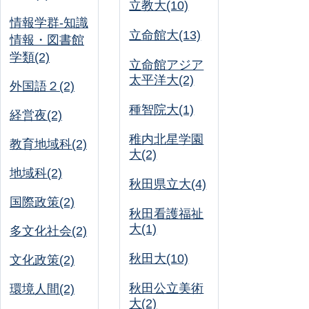
立教大(10)
情報学群-知識
立命館大(13)
情報・図書館
学類(2)
立命館アジア
太平洋大(2)
外国語２(2)
種智院大(1)
経営夜(2)
稚内北星学園
教育地域科(2)
大(2)
地域科(2)
秋田県立大(4)
国際政策(2)
秋田看護福祉
大(1)
多文化社会(2)
秋田大(10)
文化政策(2)
秋田公立美術
環境人間(2)
大(2)