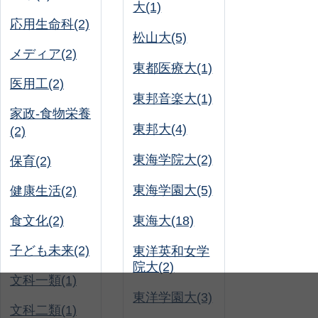
大(1)
応用生命科(2)
松山大(5)
メディア(2)
東都医療大(1)
医用工(2)
東邦音楽大(1)
家政-食物栄養
東邦大(4)
(2)
東海学院大(2)
保育(2)
東海学園大(5)
健康生活(2)
食文化(2)
東海大(18)
子ども未来(2)
東洋英和女学
院大(2)
文科一類(1)
東洋学園大(3)
文科二類(1)