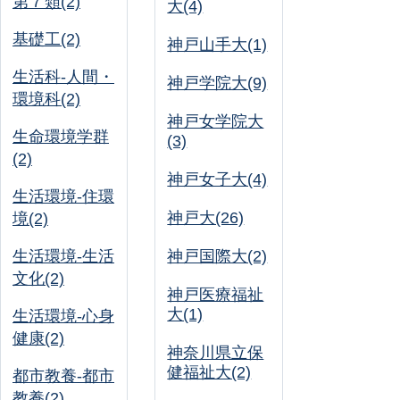
第７類(2)
大(4)
基礎工(2)
神戸山手大(1)
生活科-人間・
神戸学院大(9)
環境科(2)
神戸女学院大
生命環境学群
(3)
(2)
神戸女子大(4)
生活環境-住環
神戸大(26)
境(2)
生活環境-生活
神戸国際大(2)
文化(2)
神戸医療福祉
大(1)
生活環境-心身
健康(2)
神奈川県立保
健福祉大(2)
都市教養-都市
教養(2)