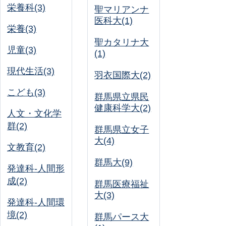
栄養科(3)
聖マリアンナ
医科大(1)
栄養(3)
聖カタリナ大
児童(3)
(1)
現代生活(3)
羽衣国際大(2)
こども(3)
群馬県立県民
健康科学大(2)
人文・文化学
群(2)
群馬県立女子
大(4)
文教育(2)
群馬大(9)
発達科-人間形
成(2)
群馬医療福祉
大(3)
発達科-人間環
境(2)
群馬パース大