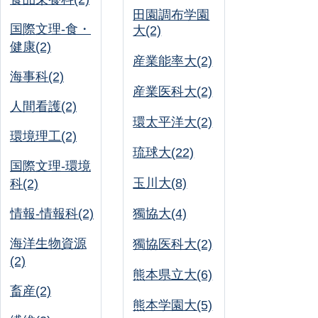
田園調布学園
国際文理-食・
大(2)
健康(2)
産業能率大(2)
海事科(2)
産業医科大(2)
人間看護(2)
環太平洋大(2)
環境理工(2)
琉球大(22)
国際文理-環境
玉川大(8)
科(2)
情報-情報科(2)
獨協大(4)
海洋生物資源
獨協医科大(2)
(2)
熊本県立大(6)
畜産(2)
熊本学園大(5)