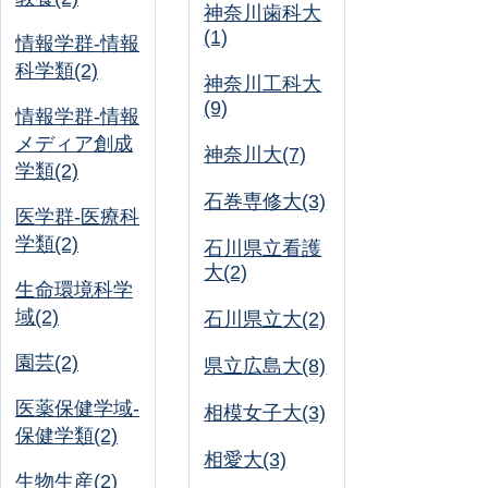
神奈川歯科大
(1)
情報学群-情報
科学類(2)
神奈川工科大
(9)
情報学群-情報
メディア創成
神奈川大(7)
学類(2)
石巻専修大(3)
医学群-医療科
学類(2)
石川県立看護
大(2)
生命環境科学
域(2)
石川県立大(2)
園芸(2)
県立広島大(8)
医薬保健学域-
相模女子大(3)
保健学類(2)
相愛大(3)
生物生産(2)