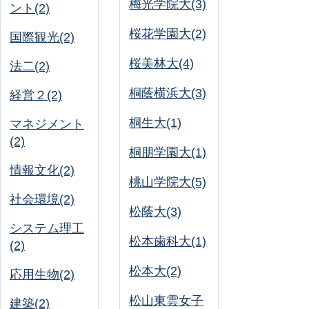
梅光学院大(3)
ント(2)
桜花学園大(2)
国際観光(2)
桜美林大(4)
法二(2)
桐蔭横浜大(3)
経営２(2)
桐生大(1)
マネジメント
(2)
桐朋学園大(1)
情報文化(2)
桃山学院大(5)
社会環境(2)
松蔭大(3)
システム理工
松本歯科大(1)
(2)
松本大(2)
応用生物(2)
松山東雲女子
建築(2)