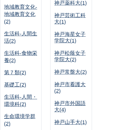
神戸薬科大(1)
地域教育文化-
地域教育文化
神戸芸術工科
(2)
大(1)
生活科-人間生
神戸海星女子
学院大(1)
活(2)
生活科-食物栄
神戸松蔭女子
学院大(2)
養(2)
神戸常盤大(2)
第７類(2)
神戸市看護大
基礎工(2)
(2)
生活科-人間・
神戸市外国語
環境科(2)
大(4)
生命環境学群
神戸山手大(1)
(2)