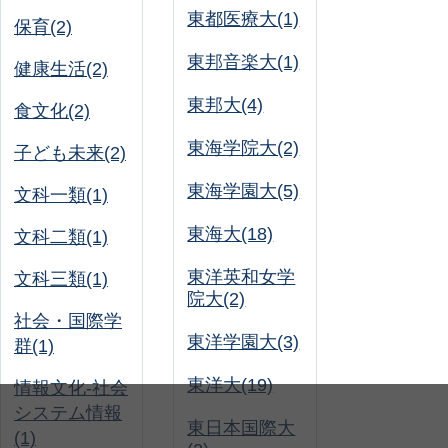
東都医療大(1)
保育(2)
東邦音楽大(1)
健康生活(2)
東邦大(4)
食文化(2)
東海学院大(2)
子ども未来(2)
東海学園大(5)
文科一類(1)
東海大(18)
文科二類(1)
東洋英和女学
文科三類(1)
院大(2)
社会・国際学
東洋学園大(3)
群(1)
東洋大(19)
情報文化-社会
システム情報
東日本国際大
(1)