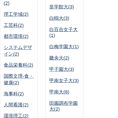
(2)
皇学館大(3)
理工学域(2)
白鴎大(3)
工芸科(2)
白百合女子大
(1)
都市環境(2)
白梅学園大(1)
システムデザ
イン(2)
畿央大(2)
食品栄養科(2)
甲子園大(3)
国際文理-食・
甲南女子大(3)
健康(2)
甲南大(8)
海事科(2)
田園調布学園
人間看護(2)
大(2)
環境理工(2)