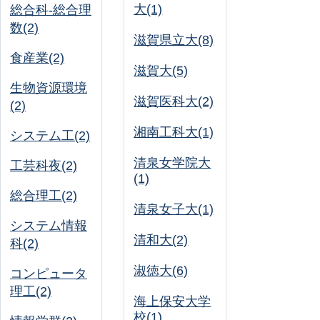
大(1)
総合科-総合理
数(2)
滋賀県立大(8)
食産業(2)
滋賀大(5)
生物資源環境
滋賀医科大(2)
(2)
湘南工科大(1)
システム工(2)
清泉女学院大
工芸科夜(2)
(1)
総合理工(2)
清泉女子大(1)
システム情報
清和大(2)
科(2)
淑徳大(6)
コンピュータ
理工(2)
海上保安大学
校(1)