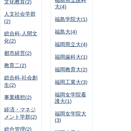
福島県立医科
文化教育(2)
大(4)
人文社会学群
福島学院大(1)
(2)
福島大(4)
総合科-人間文
化(2)
福岡県立大(4)
都市経営(2)
福岡歯科大(1)
教育二(2)
福岡教育大(2)
総合科-社会創
福岡工業大(3)
生(2)
福岡女学院看
事業構想(2)
護大(1)
経済・マネジ
福岡女学院大
メント学群(2)
(3)
総合管理(2)