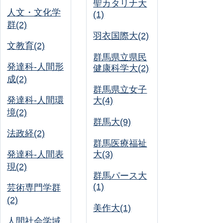
聖カタリナ大
人文・文化学
(1)
群(2)
羽衣国際大(2)
文教育(2)
群馬県立県民
発達科-人間形
健康科学大(2)
成(2)
群馬県立女子
発達科-人間環
大(4)
境(2)
群馬大(9)
法政経(2)
群馬医療福祉
発達科-人間表
大(3)
現(2)
群馬パース大
(1)
芸術専門学群
(2)
美作大(1)
人間社会学域