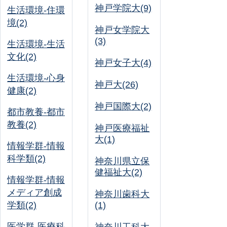
神戸学院大(9)
生活環境-住環
境(2)
神戸女学院大
(3)
生活環境-生活
文化(2)
神戸女子大(4)
生活環境-心身
神戸大(26)
健康(2)
神戸国際大(2)
都市教養-都市
教養(2)
神戸医療福祉
大(1)
情報学群-情報
科学類(2)
神奈川県立保
健福祉大(2)
情報学群-情報
メディア創成
神奈川歯科大
学類(2)
(1)
医学群-医療科