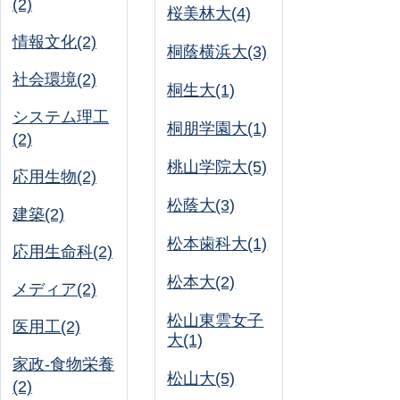
(2)
桜美林大(4)
情報文化(2)
桐蔭横浜大(3)
社会環境(2)
桐生大(1)
システム理工
桐朋学園大(1)
(2)
桃山学院大(5)
応用生物(2)
松蔭大(3)
建築(2)
松本歯科大(1)
応用生命科(2)
松本大(2)
メディア(2)
松山東雲女子
医用工(2)
大(1)
家政-食物栄養
松山大(5)
(2)