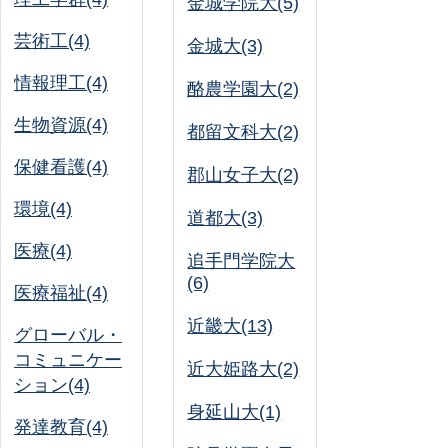
金城学院大(5)
芸術工(4)
金城大(3)
情報理工(4)
酪農学園大(2)
生物資源(4)
都留文科大(2)
保健看護(4)
郡山女子大(2)
環境(4)
道都大(3)
医療(4)
追手門学院大
(6)
医療福祉(4)
近畿大(13)
グローバル・
コミュニケー
近大姫路大(2)
ション(4)
身延山大(1)
発達教育(4)