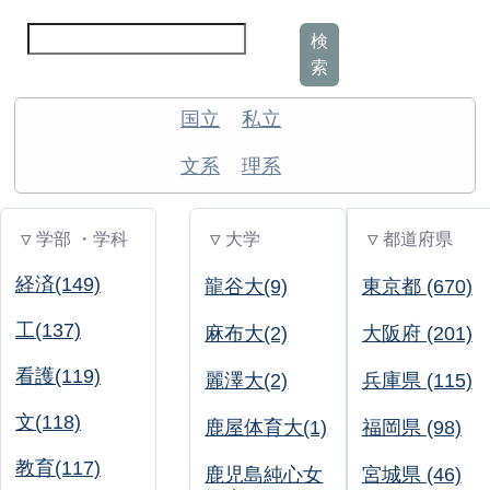
検
索
国立
私立
文系
理系
▽ 学部 ・学科
▽ 大学
▽ 都道府県
経済(149)
龍谷大(9)
東京都 (670)
工(137)
麻布大(2)
大阪府 (201)
看護(119)
麗澤大(2)
兵庫県 (115)
文(118)
鹿屋体育大(1)
福岡県 (98)
教育(117)
鹿児島純心女
宮城県 (46)