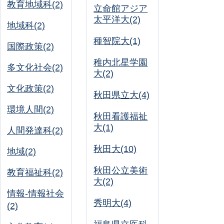
教育地域科(2)
立命館アジア
太平洋大(2)
地域科(2)
種智院大(1)
国際政策(2)
稚内北星学園
多文化社会(2)
大(2)
文化政策(2)
秋田県立大(4)
環境人間(2)
秋田看護福祉
大(1)
人間発達科(2)
秋田大(10)
地域(2)
秋田公立美術
教育福祉科(2)
大(2)
情報-情報社会
秀明大(4)
(2)