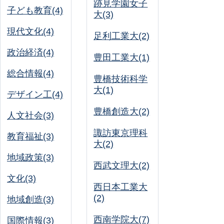
跡見学園女子
子ども教育(4)
大(3)
現代文化(4)
足利工業大(2)
政治経済(4)
豊田工業大(1)
総合情報(4)
豊橋技術科学
大(1)
デザイン工(4)
豊橋創造大(2)
人文社会(3)
諏訪東京理科
教育福祉(3)
大(2)
地域政策(3)
西武文理大(2)
文化(3)
西日本工業大
(2)
地域創造(3)
西南学院大(7)
国際情報(3)