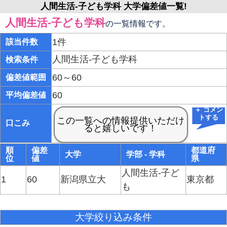
人間生活-子ども学科 大学偏差値一覧!
人間生活-子ども学科
の一覧情報です。
1件
該当件数
人間生活-子ども学科
検索条件
60～60
偏差値範囲
60
平均偏差値
＋ コメン
トする
口こみ
順
偏差
都道府
大学
学部 - 学科
位
値
県
人間生活-子ど
1
60
新潟県立大
東京都
も
大学絞り込み条件