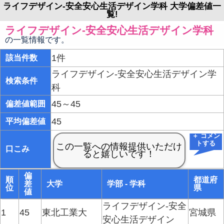
ライフデザイン-安全安心生活デザイン学科 大学偏差値一
覧!
ライフデザイン-安全安心生活デザイン学科
の一覧情報です。
1件
該当件数
ライフデザイン-安全安心生活デザイン学
検索条件
科
45～45
偏差値範囲
45
平均偏差値
＋ コメン
トする
口こみ
偏
順
都道府
差
大学
学部 - 学科
位
県
値
ライフデザイン-安全
1
45
東北工業大
宮城県
安心生活デザイン