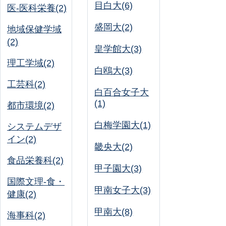
目白大(6)
医-医科栄養(2)
盛岡大(2)
地域保健学域
(2)
皇学館大(3)
理工学域(2)
白鴎大(3)
工芸科(2)
白百合女子大
(1)
都市環境(2)
白梅学園大(1)
システムデザ
イン(2)
畿央大(2)
食品栄養科(2)
甲子園大(3)
国際文理-食・
甲南女子大(3)
健康(2)
甲南大(8)
海事科(2)