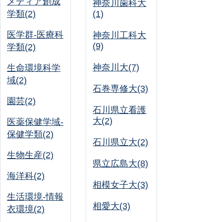
メディア創成
神奈川歯科大
学類(2)
(1)
医学群-医療科
神奈川工科大
(9)
学類(2)
神奈川大(7)
生命環境科学
域(2)
石巻専修大(3)
園芸(2)
石川県立看護
大(2)
医薬保健学域-
保健学類(2)
石川県立大(2)
生物生産(2)
県立広島大(8)
海洋科(2)
相模女子大(3)
生活環境-情報
相愛大(3)
衣環境(2)