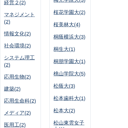
梅光学院大(3)
経営２(2)
桜花学園大(2)
マネジメント
(2)
桜美林大(4)
情報文化(2)
桐蔭横浜大(3)
社会環境(2)
桐生大(1)
システム理工
桐朋学園大(1)
(2)
桃山学院大(5)
応用生物(2)
松蔭大(3)
建築(2)
松本歯科大(1)
応用生命科(2)
松本大(2)
メディア(2)
松山東雲女子
医用工(2)