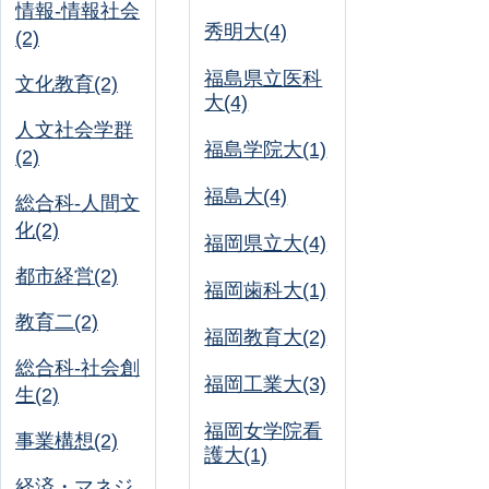
情報-情報社会
秀明大(4)
(2)
福島県立医科
文化教育(2)
大(4)
人文社会学群
福島学院大(1)
(2)
福島大(4)
総合科-人間文
化(2)
福岡県立大(4)
都市経営(2)
福岡歯科大(1)
教育二(2)
福岡教育大(2)
総合科-社会創
福岡工業大(3)
生(2)
福岡女学院看
事業構想(2)
護大(1)
経済・マネジ