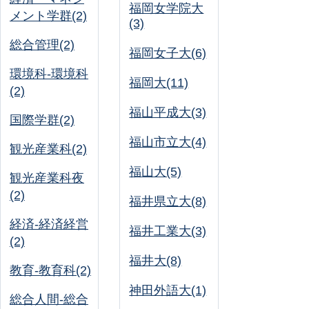
福岡女学院大
メント学群(2)
(3)
総合管理(2)
福岡女子大(6)
環境科-環境科
福岡大(11)
(2)
福山平成大(3)
国際学群(2)
福山市立大(4)
観光産業科(2)
福山大(5)
観光産業科夜
(2)
福井県立大(8)
経済-経済経営
福井工業大(3)
(2)
福井大(8)
教育-教育科(2)
神田外語大(1)
総合人間-総合