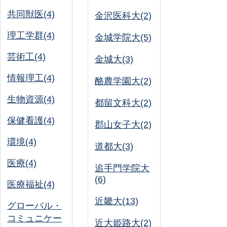
共同獣医(4)
金沢医科大(2)
理工学群(4)
金城学院大(5)
芸術工(4)
金城大(3)
情報理工(4)
酪農学園大(2)
生物資源(4)
都留文科大(2)
保健看護(4)
郡山女子大(2)
環境(4)
道都大(3)
医療(4)
追手門学院大
(6)
医療福祉(4)
近畿大(13)
グローバル・
コミュニケー
近大姫路大(2)