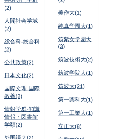
芸術専門学群
(2)
美作大(1)
人間社会学域
純真学園大(1)
(2)
筑紫女学園大
総合科-総合科
(3)
(2)
筑波技術大(2)
公共政策(2)
筑波学院大(1)
日本文化(2)
筑波大(21)
国際文理-国際
教養(2)
第一薬科大(1)
情報学群-知識
第一工業大(1)
情報・図書館
学類(2)
立正大(8)
外国語２(2)