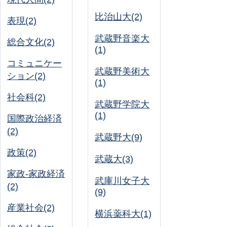
比治山大(2)
表現(2)
武蔵野音楽大
総合文化(2)
(1)
コミュニケー
武蔵野美術大
ション(2)
(1)
社会科(2)
武蔵野学院大
(1)
国際政治経済
(2)
武蔵野大(9)
政策(2)
武蔵大(3)
家政-家政経済
武庫川女子大
(2)
(9)
産業社会(2)
横浜薬科大(1)