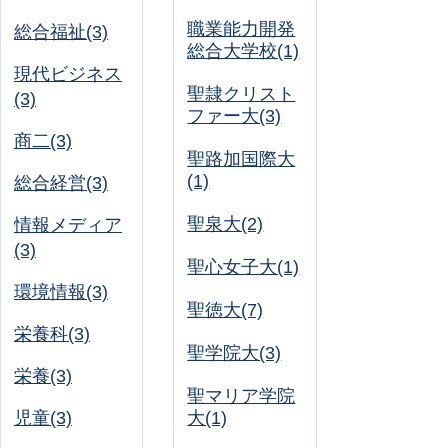
職業能力開発
総合福祉(3)
総合大学校(1)
現代ビジネス
聖隷クリスト
(3)
ファー大(3)
商二(3)
聖路加国際大
(1)
総合経営(3)
聖泉大(2)
情報メディア
(3)
聖心女子大(1)
環境情報(3)
聖徳大(7)
栄養科(3)
聖学院大(3)
栄養(3)
聖マリア学院
児童(3)
大(1)