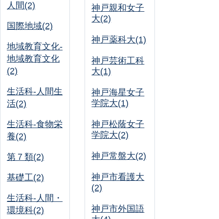
人間(2)
神戸親和女子
大(2)
国際地域(2)
神戸薬科大(1)
地域教育文化-
地域教育文化
神戸芸術工科
(2)
大(1)
生活科-人間生
神戸海星女子
学院大(1)
活(2)
生活科-食物栄
神戸松蔭女子
学院大(2)
養(2)
神戸常盤大(2)
第７類(2)
神戸市看護大
基礎工(2)
(2)
生活科-人間・
神戸市外国語
環境科(2)