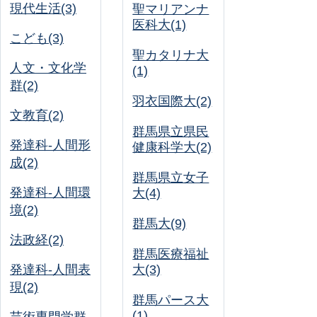
現代生活(3)
聖マリアンナ
医科大(1)
こども(3)
聖カタリナ大
人文・文化学
(1)
群(2)
羽衣国際大(2)
文教育(2)
群馬県立県民
発達科-人間形
健康科学大(2)
成(2)
群馬県立女子
発達科-人間環
大(4)
境(2)
群馬大(9)
法政経(2)
群馬医療福祉
発達科-人間表
大(3)
現(2)
群馬パース大
(1)