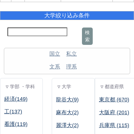
大学絞り込み条件
検
索
国立
私立
文系
理系
▽ 学部 ・学科
▽ 大学
▽ 都道府県
経済(149)
龍谷大(9)
東京都 (670)
工(137)
麻布大(2)
大阪府 (201)
看護(119)
麗澤大(2)
兵庫県 (115)