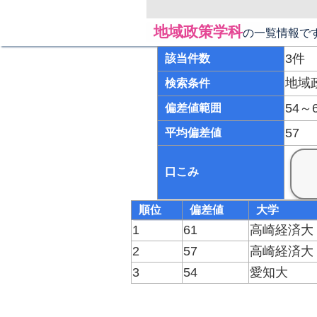
地域政策学科
の一覧情報で
3件
該当件数
地域
検索条件
54～
偏差値範囲
57
平均偏差値
口こみ
順位
偏差値
大学
1
61
高崎経済大
2
57
高崎経済大
3
54
愛知大