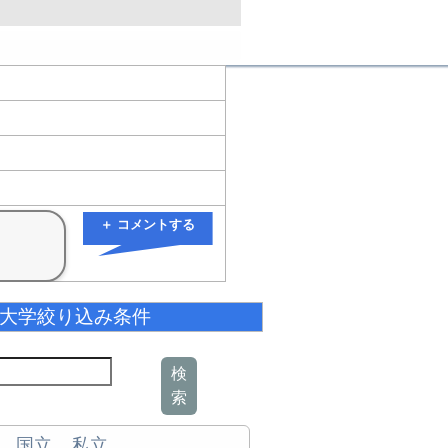
＋ コメントする
大学絞り込み条件
検
索
国立
私立