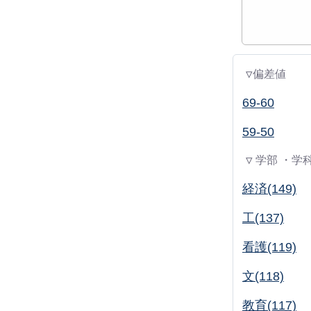
▽偏差値
69-60
59-50
▽ 学部 ・学
経済(149)
工(137)
看護(119)
文(118)
教育(117)