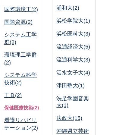
浦和大(2)
国際環境工(2)
浜松学院大(1)
国際資源(2)
浜松医科大(3)
システム工学
群(2)
流通経済大(5)
環境理工学群
流通科学大(3)
(2)
活水女子大(4)
システム科学
技術(2)
津田塾大(1)
工Ｂ(2)
洗足学園音楽
大(1)
保健医療技術(2)
法政大(15)
看護リハビリ
テーション(2)
沖縄県立芸術