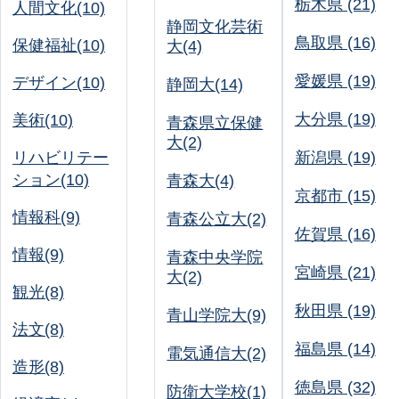
栃木県 (21)
人間文化(10)
静岡文化芸術
鳥取県 (16)
保健福祉(10)
大(4)
愛媛県 (19)
デザイン(10)
静岡大(14)
大分県 (19)
美術(10)
青森県立保健
大(2)
リハビリテー
新潟県 (19)
ション(10)
青森大(4)
京都市 (15)
情報科(9)
青森公立大(2)
佐賀県 (16)
情報(9)
青森中央学院
宮崎県 (21)
大(2)
観光(8)
秋田県 (19)
青山学院大(9)
法文(8)
福島県 (14)
電気通信大(2)
造形(8)
徳島県 (32)
防衛大学校(1)