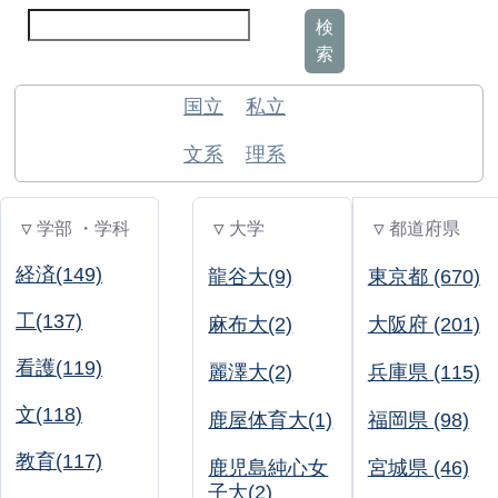
検
索
国立
私立
文系
理系
▽ 学部 ・学科
▽ 大学
▽ 都道府県
経済(149)
龍谷大(9)
東京都 (670)
工(137)
麻布大(2)
大阪府 (201)
看護(119)
麗澤大(2)
兵庫県 (115)
文(118)
鹿屋体育大(1)
福岡県 (98)
教育(117)
鹿児島純心女
宮城県 (46)
子大(2)