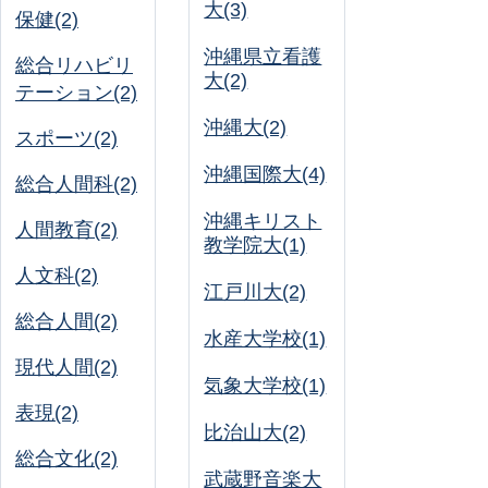
大(3)
保健(2)
沖縄県立看護
総合リハビリ
大(2)
テーション(2)
沖縄大(2)
スポーツ(2)
沖縄国際大(4)
総合人間科(2)
沖縄キリスト
人間教育(2)
教学院大(1)
人文科(2)
江戸川大(2)
総合人間(2)
水産大学校(1)
現代人間(2)
気象大学校(1)
表現(2)
比治山大(2)
総合文化(2)
武蔵野音楽大