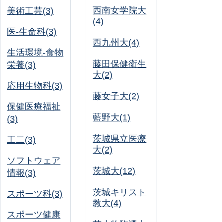
西南女学院大
美術工芸(3)
(4)
医-生命科(3)
西九州大(4)
生活環境-食物
藤田保健衛生
栄養(3)
大(2)
応用生物科(3)
藤女子大(2)
保健医療福祉
藍野大(1)
(3)
茨城県立医療
工二(3)
大(2)
ソフトウェア
茨城大(12)
情報(3)
茨城キリスト
スポーツ科(3)
教大(4)
スポーツ健康