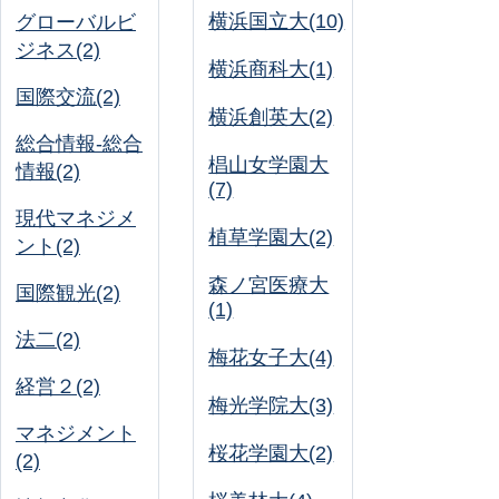
横浜国立大(10)
グローバルビ
ジネス(2)
横浜商科大(1)
国際交流(2)
横浜創英大(2)
総合情報-総合
椙山女学園大
情報(2)
(7)
現代マネジメ
植草学園大(2)
ント(2)
森ノ宮医療大
国際観光(2)
(1)
法二(2)
梅花女子大(4)
経営２(2)
梅光学院大(3)
マネジメント
桜花学園大(2)
(2)