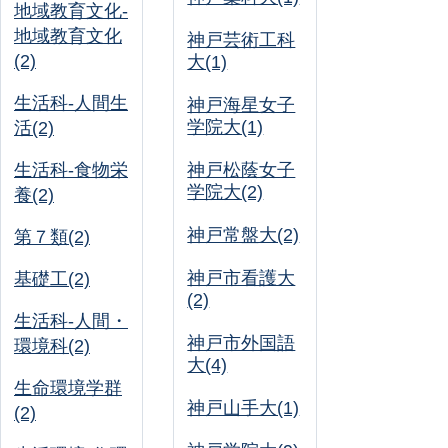
地域教育文化-
地域教育文化
神戸芸術工科
(2)
大(1)
生活科-人間生
神戸海星女子
学院大(1)
活(2)
生活科-食物栄
神戸松蔭女子
学院大(2)
養(2)
神戸常盤大(2)
第７類(2)
神戸市看護大
基礎工(2)
(2)
生活科-人間・
神戸市外国語
環境科(2)
大(4)
生命環境学群
神戸山手大(1)
(2)