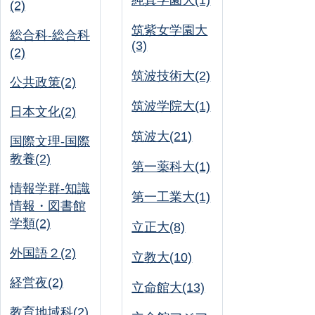
純真学園大(1)
(2)
筑紫女学園大
総合科-総合科
(3)
(2)
筑波技術大(2)
公共政策(2)
筑波学院大(1)
日本文化(2)
筑波大(21)
国際文理-国際
教養(2)
第一薬科大(1)
情報学群-知識
第一工業大(1)
情報・図書館
学類(2)
立正大(8)
外国語２(2)
立教大(10)
経営夜(2)
立命館大(13)
教育地域科(2)