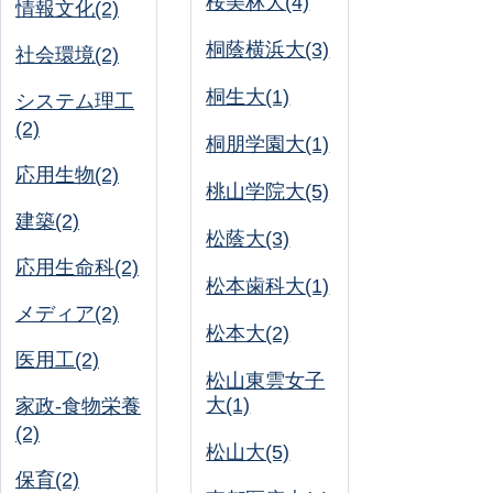
桜美林大(4)
情報文化(2)
桐蔭横浜大(3)
社会環境(2)
桐生大(1)
システム理工
(2)
桐朋学園大(1)
応用生物(2)
桃山学院大(5)
建築(2)
松蔭大(3)
応用生命科(2)
松本歯科大(1)
メディア(2)
松本大(2)
医用工(2)
松山東雲女子
大(1)
家政-食物栄養
(2)
松山大(5)
保育(2)