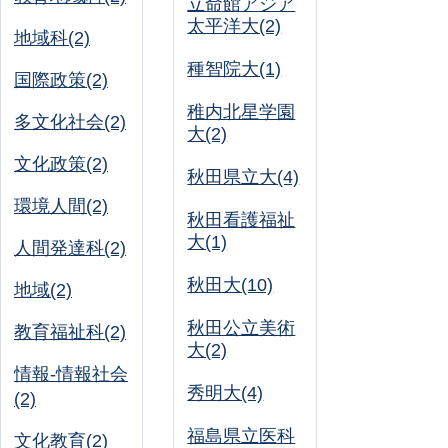
立命館アジア
太平洋大(2)
地域科(2)
種智院大(1)
国際政策(2)
稚内北星学園
多文化社会(2)
大(2)
文化政策(2)
秋田県立大(4)
環境人間(2)
秋田看護福祉
大(1)
人間発達科(2)
秋田大(10)
地域(2)
秋田公立美術
教育福祉科(2)
大(2)
情報-情報社会
秀明大(4)
(2)
福島県立医科
文化教育(2)