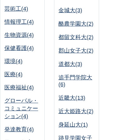
芸術工(4)
金城大(3)
情報理工(4)
酪農学園大(2)
生物資源(4)
都留文科大(2)
保健看護(4)
郡山女子大(2)
環境(4)
道都大(3)
医療(4)
追手門学院大
(6)
医療福祉(4)
近畿大(13)
グローバル・
コミュニケー
近大姫路大(2)
ション(4)
身延山大(1)
発達教育(4)
跡見学園女子