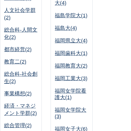
大(4)
人文社会学群
福島学院大(1)
(2)
福島大(4)
総合科-人間文
化(2)
福岡県立大(4)
都市経営(2)
福岡歯科大(1)
教育二(2)
福岡教育大(2)
総合科-社会創
福岡工業大(3)
生(2)
福岡女学院看
事業構想(2)
護大(1)
経済・マネジ
福岡女学院大
メント学群(2)
(3)
総合管理(2)
福岡女子大(6)