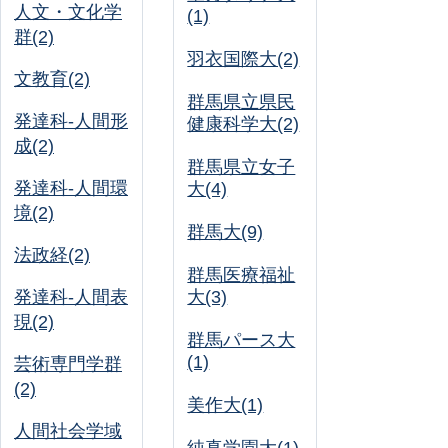
人文・文化学
(1)
群(2)
羽衣国際大(2)
文教育(2)
群馬県立県民
発達科-人間形
健康科学大(2)
成(2)
群馬県立女子
発達科-人間環
大(4)
境(2)
群馬大(9)
法政経(2)
群馬医療福祉
発達科-人間表
大(3)
現(2)
群馬パース大
(1)
芸術専門学群
(2)
美作大(1)
人間社会学域