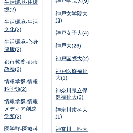
神戸学院大(9)
生活環境-住環
境(2)
神戸女学院大
(3)
生活環境-生活
文化(2)
神戸女子大(4)
生活環境-心身
神戸大(26)
健康(2)
神戸国際大(2)
都市教養-都市
教養(2)
神戸医療福祉
大(1)
情報学群-情報
科学類(2)
神奈川県立保
健福祉大(2)
情報学群-情報
メディア創成
神奈川歯科大
学類(2)
(1)
医学群-医療科
神奈川工科大