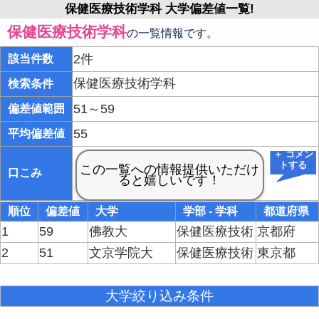
保健医療技術学科 大学偏差値一覧!
保健医療技術学科
の一覧情報です。
2件
該当件数
保健医療技術学科
検索条件
51～59
偏差値範囲
55
平均偏差値
＋ コメン
トする
口こみ
順位
偏差値
大学
学部 - 学科
都道府県
1
59
佛教大
保健医療技術
京都府
2
51
文京学院大
保健医療技術
東京都
大学絞り込み条件