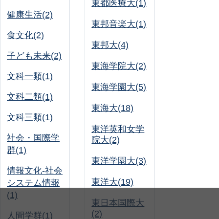
東都医療大(1)
健康生活(2)
東邦音楽大(1)
食文化(2)
東邦大(4)
子ども未来(2)
東海学院大(2)
文科一類(1)
東海学園大(5)
文科二類(1)
東海大(18)
文科三類(1)
東洋英和女学
社会・国際学
院大(2)
群(1)
東洋学園大(3)
情報文化-社会
東洋大(19)
システム情報
(1)
東日本国際大
(2)
人間学群(1)