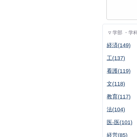
▽ 学部 ・学
経済(149)
工(137)
看護(119)
文(118)
教育(117)
法(104)
医-医(101)
経営(85)