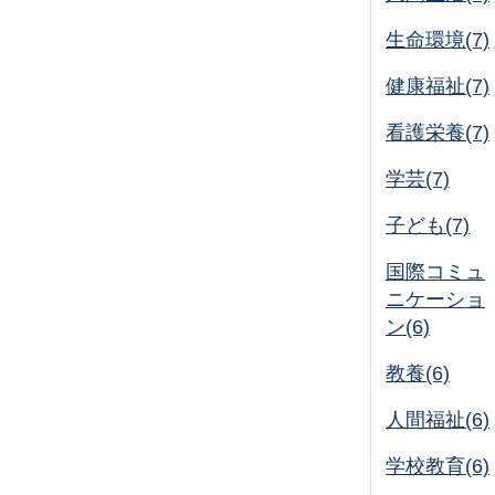
生命環境(7)
健康福祉(7)
看護栄養(7)
学芸(7)
子ども(7)
国際コミュ
ニケーショ
ン(6)
教養(6)
人間福祉(6)
学校教育(6)