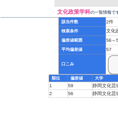
文化政策学科
の一覧情報で
2件
該当件数
文化
検索条件
56～
偏差値範囲
57
平均偏差値
口こみ
順位
偏差値
大学
1
59
静岡文化芸
2
56
静岡文化芸