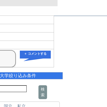
＋ コメントする
大学絞り込み条件
検
索
国立
私立