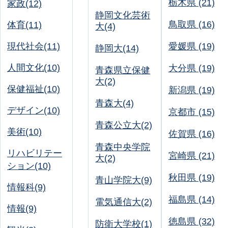
栃木県 (21)
家政(12)
静岡文化芸術
鳥取県 (16)
体育(11)
大(4)
現代社会(11)
愛媛県 (19)
静岡大(14)
人間文化(10)
大分県 (19)
青森県立保健
大(2)
保健福祉(10)
新潟県 (19)
青森大(4)
デザイン(10)
京都市 (15)
青森公立大(2)
美術(10)
佐賀県 (16)
青森中央学院
リハビリテー
宮崎県 (21)
大(2)
ション(10)
秋田県 (19)
青山学院大(9)
情報科(9)
福島県 (14)
電気通信大(2)
情報(9)
徳島県 (32)
防衛大学校(1)