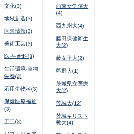
文化(3)
西南女学院大
(4)
地域創造(3)
西九州大(4)
国際情報(3)
藤田保健衛生
美術工芸(3)
大(2)
医-生命科(3)
藤女子大(2)
生活環境-食物
藍野大(1)
栄養(3)
茨城県立医療
応用生物科(3)
大(2)
保健医療福祉
茨城大(12)
(3)
茨城キリスト
工二(3)
教大(4)