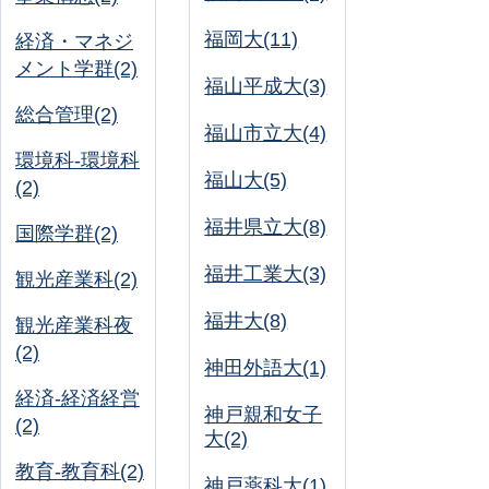
福岡大(11)
経済・マネジ
メント学群(2)
福山平成大(3)
総合管理(2)
福山市立大(4)
環境科-環境科
福山大(5)
(2)
福井県立大(8)
国際学群(2)
福井工業大(3)
観光産業科(2)
福井大(8)
観光産業科夜
(2)
神田外語大(1)
経済-経済経営
神戸親和女子
(2)
大(2)
教育-教育科(2)
神戸薬科大(1)