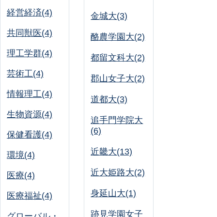
経営経済(4)
金城大(3)
共同獣医(4)
酪農学園大(2)
理工学群(4)
都留文科大(2)
芸術工(4)
郡山女子大(2)
情報理工(4)
道都大(3)
生物資源(4)
追手門学院大
(6)
保健看護(4)
近畿大(13)
環境(4)
近大姫路大(2)
医療(4)
身延山大(1)
医療福祉(4)
跡見学園女子
グローバル・