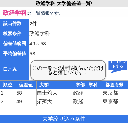
政経学科 大学偏差値一覧!
政経学科
の一覧情報です。
2件
該当件数
政経学科
検索条件
49～58
偏差値範囲
53
平均偏差値
＋ コメン
トする
口こみ
順位
偏差値
大学
学部 - 学科
都道府県
1
58
国士舘大
政経
東京都
2
49
拓殖大
政経
東京都
大学絞り込み条件