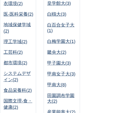
皇学館大(3)
衣環境(2)
医-医科栄養(2)
白鴎大(3)
地域保健学域
白百合女子大
(1)
(2)
白梅学園大(1)
理工学域(2)
工芸科(2)
畿央大(2)
都市環境(2)
甲子園大(3)
システムデザ
甲南女子大(3)
イン(2)
甲南大(8)
食品栄養科(2)
田園調布学園
国際文理-食・
大(2)
健康(2)
産業能率大(2)