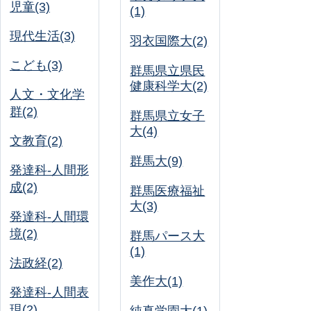
児童(3)
(1)
現代生活(3)
羽衣国際大(2)
こども(3)
群馬県立県民
健康科学大(2)
人文・文化学
群(2)
群馬県立女子
大(4)
文教育(2)
群馬大(9)
発達科-人間形
成(2)
群馬医療福祉
大(3)
発達科-人間環
境(2)
群馬パース大
(1)
法政経(2)
美作大(1)
発達科-人間表
現(2)