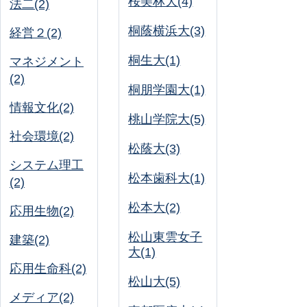
桜美林大(4)
法二(2)
桐蔭横浜大(3)
経営２(2)
桐生大(1)
マネジメント
(2)
桐朋学園大(1)
情報文化(2)
桃山学院大(5)
社会環境(2)
松蔭大(3)
システム理工
松本歯科大(1)
(2)
松本大(2)
応用生物(2)
松山東雲女子
建築(2)
大(1)
応用生命科(2)
松山大(5)
メディア(2)