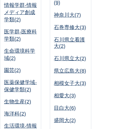
(9)
情報学群-情報
メディア創成
神奈川大(7)
学類(2)
石巻専修大(3)
医学群-医療科
学類(2)
石川県立看護
大(2)
生命環境科学
域(2)
石川県立大(2)
園芸(2)
県立広島大(8)
医薬保健学域-
相模女子大(3)
保健学類(2)
相愛大(3)
生物生産(2)
目白大(6)
海洋科(2)
盛岡大(2)
生活環境-情報