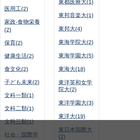
東都医療大(1)
医用工(2)
東邦音楽大(1)
家政-食物栄養
東邦大(4)
(2)
東海学院大(2)
保育(2)
東海学園大(5)
健康生活(2)
食文化(2)
東海大(18)
子ども未来(2)
東洋英和女学
院大(2)
文科一類(1)
東洋学園大(3)
文科二類(1)
東洋大(19)
文科三類(1)
東日本国際大
社会・国際学
(2)