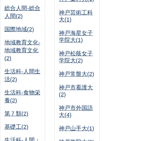
総合人間-総合
神戸芸術工科
人間(2)
大(1)
国際地域(2)
神戸海星女子
学院大(1)
地域教育文化-
地域教育文化
神戸松蔭女子
(2)
学院大(2)
生活科-人間生
神戸常盤大(2)
活(2)
神戸市看護大
生活科-食物栄
(2)
養(2)
神戸市外国語
第７類(2)
大(4)
基礎工(2)
神戸山手大(1)
生活科-人間・