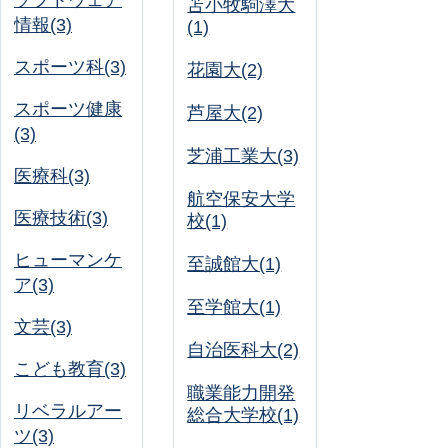
ソフトウェア
苫小牧駒澤大
情報(3)
(1)
スポーツ科(3)
花園大(2)
スポーツ健康
芦屋大(2)
(3)
芝浦工業大(3)
医療科(3)
航空保安大学
医療技術(3)
校(1)
ヒューマンケ
至誠館大(1)
ア(3)
至学館大(1)
文芸(3)
自治医科大(2)
こども教育(3)
職業能力開発
リベラルアー
総合大学校(1)
ツ(3)