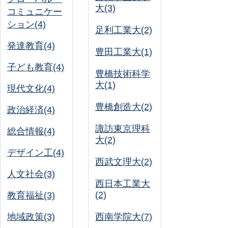
大(3)
コミュニケー
ション(4)
足利工業大(2)
発達教育(4)
豊田工業大(1)
子ども教育(4)
豊橋技術科学
大(1)
現代文化(4)
豊橋創造大(2)
政治経済(4)
諏訪東京理科
総合情報(4)
大(2)
デザイン工(4)
西武文理大(2)
人文社会(3)
西日本工業大
(2)
教育福祉(3)
地域政策(3)
西南学院大(7)