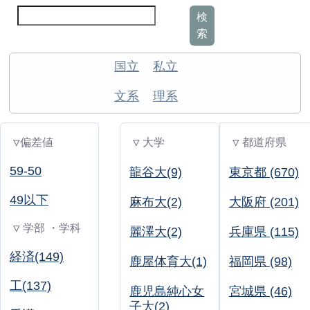
検
索
国立
私立
文系
理系
▽偏差値
▽ 大学
▽ 都道府県
59-50
龍谷大(9)
東京都 (670)
49以下
麻布大(2)
大阪府 (201)
▽ 学部 ・学科
麗澤大(2)
兵庫県 (115)
経済(149)
鹿屋体育大(1)
福岡県 (98)
工(137)
鹿児島純心女
宮城県 (46)
子大(2)