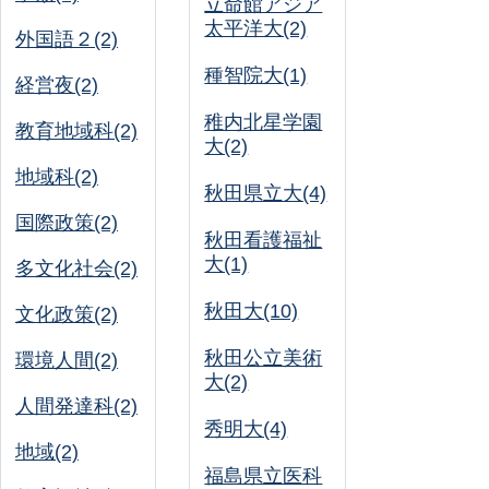
立命館アジア
太平洋大(2)
外国語２(2)
種智院大(1)
経営夜(2)
稚内北星学園
教育地域科(2)
大(2)
地域科(2)
秋田県立大(4)
国際政策(2)
秋田看護福祉
大(1)
多文化社会(2)
秋田大(10)
文化政策(2)
秋田公立美術
環境人間(2)
大(2)
人間発達科(2)
秀明大(4)
地域(2)
福島県立医科