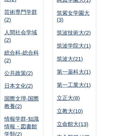
純真学園大(1)
芸術専門学群
筑紫女学園大
(2)
(3)
人間社会学域
筑波技術大(2)
(2)
筑波学院大(1)
総合科-総合科
筑波大(21)
(2)
第一薬科大(1)
公共政策(2)
第一工業大(1)
日本文化(2)
立正大(8)
国際文理-国際
教養(2)
立教大(10)
情報学群-知識
立命館大(13)
情報・図書館
学類(2)