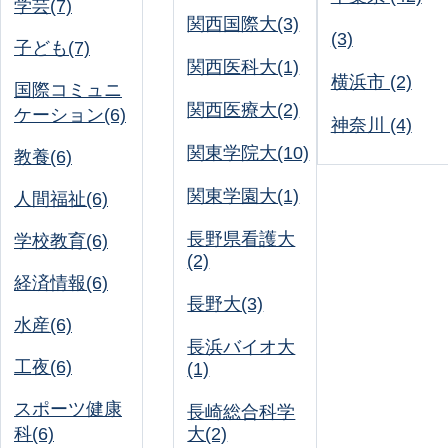
学芸(7)
関西国際大(3)
(3)
子ども(7)
関西医科大(1)
横浜市 (2)
国際コミュニ
関西医療大(2)
ケーション(6)
神奈川 (4)
関東学院大(10)
教養(6)
関東学園大(1)
人間福祉(6)
長野県看護大
学校教育(6)
(2)
経済情報(6)
長野大(3)
水産(6)
長浜バイオ大
工夜(6)
(1)
スポーツ健康
長崎総合科学
科(6)
大(2)