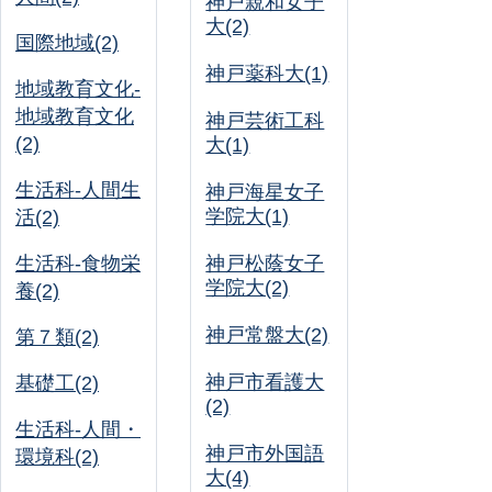
神戸親和女子
大(2)
国際地域(2)
神戸薬科大(1)
地域教育文化-
地域教育文化
神戸芸術工科
(2)
大(1)
生活科-人間生
神戸海星女子
学院大(1)
活(2)
生活科-食物栄
神戸松蔭女子
学院大(2)
養(2)
神戸常盤大(2)
第７類(2)
神戸市看護大
基礎工(2)
(2)
生活科-人間・
神戸市外国語
環境科(2)
大(4)