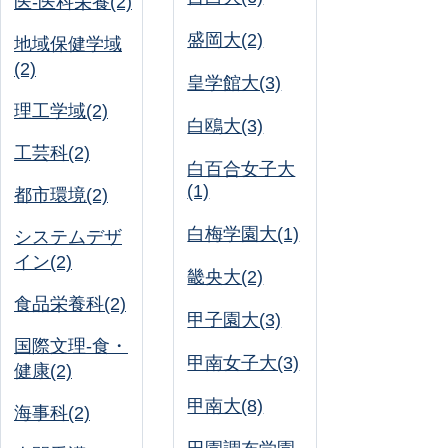
医-医科栄養(2)
盛岡大(2)
地域保健学域
(2)
皇学館大(3)
理工学域(2)
白鴎大(3)
工芸科(2)
白百合女子大
(1)
都市環境(2)
白梅学園大(1)
システムデザ
イン(2)
畿央大(2)
食品栄養科(2)
甲子園大(3)
国際文理-食・
甲南女子大(3)
健康(2)
甲南大(8)
海事科(2)