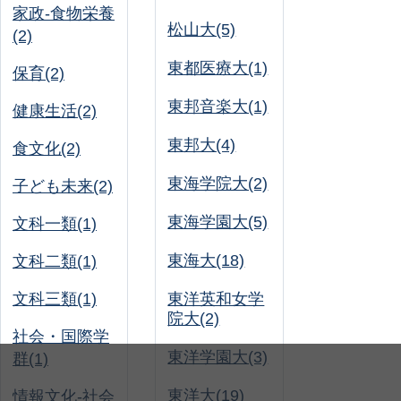
家政-食物栄養
松山大(5)
(2)
東都医療大(1)
保育(2)
東邦音楽大(1)
健康生活(2)
東邦大(4)
食文化(2)
東海学院大(2)
子ども未来(2)
東海学園大(5)
文科一類(1)
東海大(18)
文科二類(1)
文科三類(1)
東洋英和女学
院大(2)
社会・国際学
東洋学園大(3)
群(1)
東洋大(19)
情報文化-社会