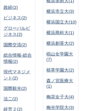
横浜美術大(1)
政経(2)
横浜市立大(3)
ビジネス(2)
横浜国立大(10)
グローバルビ
横浜商科大(1)
ジネス(2)
横浜創英大(2)
国際交流(2)
椙山女学園大
総合情報-総合
(7)
情報(2)
植草学園大(2)
現代マネジメ
ント(2)
森ノ宮医療大
(1)
国際観光(2)
梅花女子大(4)
法二(2)
梅光学院大(3)
経営２(2)