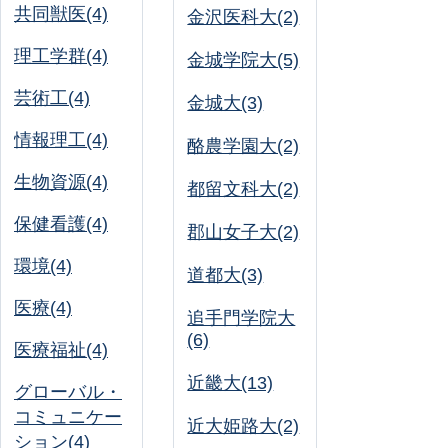
共同獣医(4)
金沢医科大(2)
理工学群(4)
金城学院大(5)
芸術工(4)
金城大(3)
情報理工(4)
酪農学園大(2)
生物資源(4)
都留文科大(2)
保健看護(4)
郡山女子大(2)
環境(4)
道都大(3)
医療(4)
追手門学院大
(6)
医療福祉(4)
近畿大(13)
グローバル・
コミュニケー
近大姫路大(2)
ション(4)