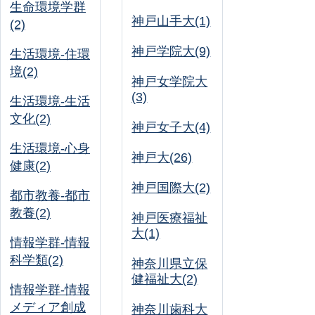
生命環境学群
神戸山手大(1)
(2)
神戸学院大(9)
生活環境-住環
境(2)
神戸女学院大
(3)
生活環境-生活
文化(2)
神戸女子大(4)
生活環境-心身
神戸大(26)
健康(2)
神戸国際大(2)
都市教養-都市
教養(2)
神戸医療福祉
大(1)
情報学群-情報
科学類(2)
神奈川県立保
健福祉大(2)
情報学群-情報
メディア創成
神奈川歯科大