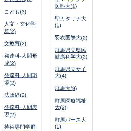
医科大(1)
こども(3)
聖カタリナ大
人文・文化学
(1)
群(2)
羽衣国際大(2)
文教育(2)
群馬県立県民
発達科-人間形
健康科学大(2)
成(2)
群馬県立女子
発達科-人間環
大(4)
境(2)
群馬大(9)
法政経(2)
群馬医療福祉
発達科-人間表
大(3)
現(2)
群馬パース大
(1)
芸術専門学群