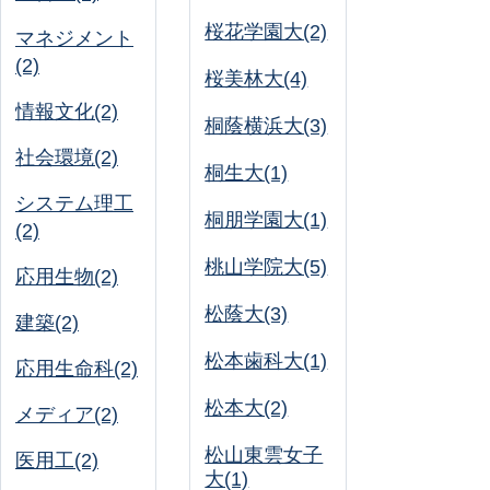
桜花学園大(2)
マネジメント
(2)
桜美林大(4)
情報文化(2)
桐蔭横浜大(3)
社会環境(2)
桐生大(1)
システム理工
桐朋学園大(1)
(2)
桃山学院大(5)
応用生物(2)
松蔭大(3)
建築(2)
松本歯科大(1)
応用生命科(2)
松本大(2)
メディア(2)
松山東雲女子
医用工(2)
大(1)