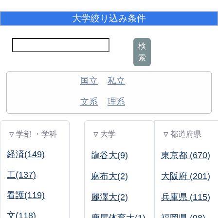
大学絞り込み条件
検
索
国立
私立
文系
理系
▽ 学部 ・学科
▽ 大学
▽ 都道府県
経済(149)
龍谷大(9)
東京都 (670)
工(137)
麻布大(2)
大阪府 (201)
看護(119)
麗澤大(2)
兵庫県 (115)
文(118)