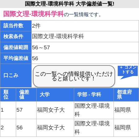
国際文理-環境科学科 大学偏差値一覧!
国際文理-環境科学科
の一覧情報です。
2件
該当件数
国際文理-環境科学科
検索条件
56～57
偏差値範囲
56
平均偏差値
＋ コメン
トする
口こみ
順
偏差
都道府
大学
学部 - 学科
位
値
県
国際文理-環境
1
57
福岡女子大
福岡県
科
国際文理-環境
2
56
福岡女子大
福岡県
科