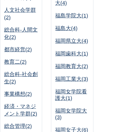
大(4)
人文社会学群
福島学院大(1)
(2)
福島大(4)
総合科-人間文
化(2)
福岡県立大(4)
都市経営(2)
福岡歯科大(1)
教育二(2)
福岡教育大(2)
総合科-社会創
福岡工業大(3)
生(2)
福岡女学院看
事業構想(2)
護大(1)
経済・マネジ
福岡女学院大
メント学群(2)
(3)
総合管理(2)
福岡女子大(6)