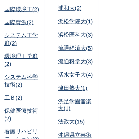
浦和大(2)
国際環境工(2)
浜松学院大(1)
国際資源(2)
浜松医科大(3)
システム工学
群(2)
流通経済大(5)
環境理工学群
流通科学大(3)
(2)
活水女子大(4)
システム科学
技術(2)
津田塾大(1)
工Ｂ(2)
洗足学園音楽
大(1)
保健医療技術
(2)
法政大(15)
看護リハビリ
沖縄県立芸術