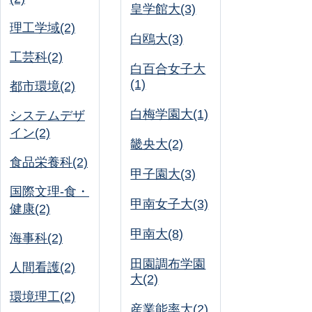
皇学館大(3)
理工学域(2)
白鴎大(3)
工芸科(2)
白百合女子大
(1)
都市環境(2)
白梅学園大(1)
システムデザ
イン(2)
畿央大(2)
食品栄養科(2)
甲子園大(3)
国際文理-食・
甲南女子大(3)
健康(2)
甲南大(8)
海事科(2)
田園調布学園
人間看護(2)
大(2)
環境理工(2)
産業能率大(2)