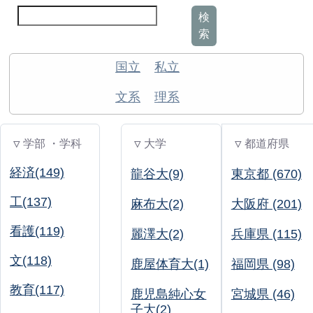
検
索
国立
私立
文系
理系
▽ 学部 ・学科
▽ 大学
▽ 都道府県
経済(149)
龍谷大(9)
東京都 (670)
工(137)
麻布大(2)
大阪府 (201)
看護(119)
麗澤大(2)
兵庫県 (115)
文(118)
鹿屋体育大(1)
福岡県 (98)
教育(117)
鹿児島純心女
宮城県 (46)
子大(2)