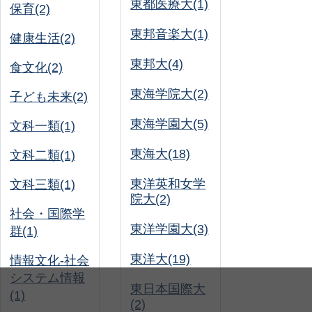
東都医療大(1)
保育(2)
東邦音楽大(1)
健康生活(2)
東邦大(4)
食文化(2)
東海学院大(2)
子ども未来(2)
東海学園大(5)
文科一類(1)
東海大(18)
文科二類(1)
東洋英和女学
文科三類(1)
院大(2)
社会・国際学
東洋学園大(3)
群(1)
東洋大(19)
情報文化-社会
システム情報
東日本国際大
(1)
(2)