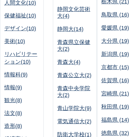
栃木県 (21)
人間文化(10)
静岡文化芸術
鳥取県 (16)
保健福祉(10)
大(4)
愛媛県 (19)
デザイン(10)
静岡大(14)
大分県 (19)
美術(10)
青森県立保健
大(2)
リハビリテー
新潟県 (19)
ション(10)
青森大(4)
京都市 (15)
情報科(9)
青森公立大(2)
佐賀県 (16)
情報(9)
青森中央学院
宮崎県 (21)
大(2)
観光(8)
秋田県 (19)
青山学院大(9)
法文(8)
福島県 (14)
電気通信大(2)
造形(8)
徳島県 (32)
防衛大学校(1)