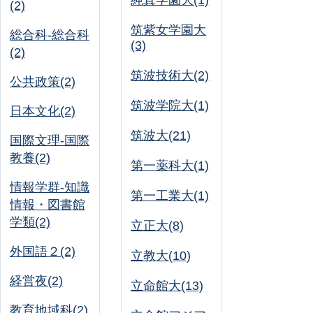
純真学園大(1)
(2)
筑紫女学園大
総合科-総合科
(3)
(2)
筑波技術大(2)
公共政策(2)
筑波学院大(1)
日本文化(2)
筑波大(21)
国際文理-国際
教養(2)
第一薬科大(1)
情報学群-知識
第一工業大(1)
情報・図書館
学類(2)
立正大(8)
外国語２(2)
立教大(10)
経営夜(2)
立命館大(13)
教育地域科(2)