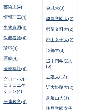
芸術工(4)
金城大(3)
情報理工(4)
酪農学園大(2)
生物資源(4)
都留文科大(2)
保健看護(4)
郡山女子大(2)
環境(4)
道都大(3)
医療(4)
追手門学院大
(6)
医療福祉(4)
近畿大(13)
グローバル・
コミュニケー
近大姫路大(2)
ション(4)
身延山大(1)
発達教育(4)
跡見学園女子