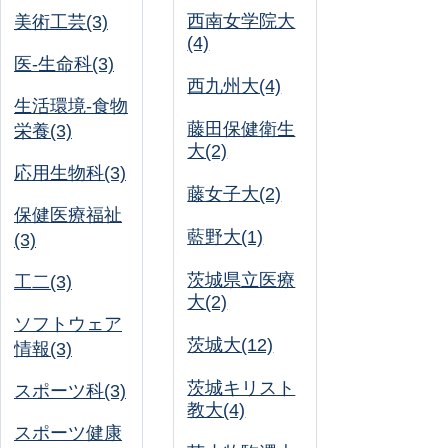
西南女学院大
美術工芸(3)
(4)
医-生命科(3)
西九州大(4)
生活環境-食物
藤田保健衛生
栄養(3)
大(2)
応用生物科(3)
藤女子大(2)
保健医療福祉
藍野大(1)
(3)
茨城県立医療
工二(3)
大(2)
ソフトウェア
茨城大(12)
情報(3)
茨城キリスト
スポーツ科(3)
教大(4)
スポーツ健康