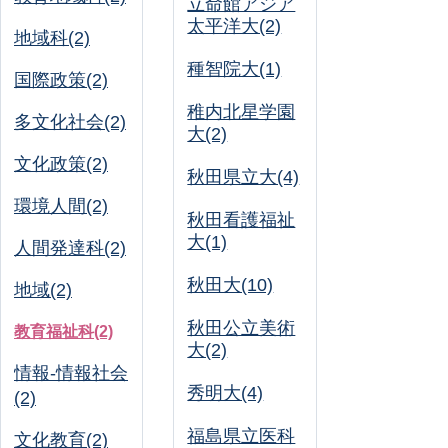
立命館アジア
太平洋大(2)
地域科(2)
種智院大(1)
国際政策(2)
稚内北星学園
多文化社会(2)
大(2)
文化政策(2)
秋田県立大(4)
環境人間(2)
秋田看護福祉
大(1)
人間発達科(2)
秋田大(10)
地域(2)
秋田公立美術
教育福祉科(2)
大(2)
情報-情報社会
秀明大(4)
(2)
福島県立医科
文化教育(2)