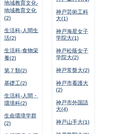
地域教育文化-
地域教育文化
神戸芸術工科
(2)
大(1)
生活科-人間生
神戸海星女子
活(2)
学院大(1)
生活科-食物栄
神戸松蔭女子
学院大(2)
養(2)
神戸常盤大(2)
第７類(2)
基礎工(2)
神戸市看護大
(2)
生活科-人間・
神戸市外国語
環境科(2)
大(4)
生命環境学群
神戸山手大(1)
(2)