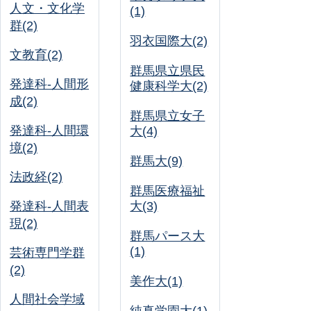
人文・文化学
(1)
群(2)
羽衣国際大(2)
文教育(2)
群馬県立県民
発達科-人間形
健康科学大(2)
成(2)
群馬県立女子
発達科-人間環
大(4)
境(2)
群馬大(9)
法政経(2)
群馬医療福祉
発達科-人間表
大(3)
現(2)
群馬パース大
(1)
芸術専門学群
(2)
美作大(1)
人間社会学域