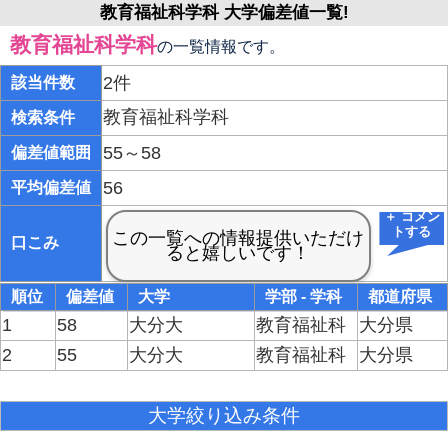
教育福祉科学科 大学偏差値一覧!
教育福祉科学科
の一覧情報です。
2件
該当件数
教育福祉科学科
検索条件
55～58
偏差値範囲
56
平均偏差値
＋ コメン
トする
口こみ
順位
偏差値
大学
学部 - 学科
都道府県
1
58
大分大
教育福祉科
大分県
2
55
大分大
教育福祉科
大分県
大学絞り込み条件