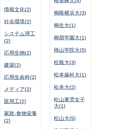
桜美林大(4)
情報文化(2)
桐蔭横浜大(3)
社会環境(2)
桐生大(1)
システム理工
桐朋学園大(1)
(2)
桃山学院大(5)
応用生物(2)
松蔭大(3)
建築(2)
松本歯科大(1)
応用生命科(2)
松本大(2)
メディア(2)
松山東雲女子
医用工(2)
大(1)
家政-食物栄養
松山大(5)
(2)