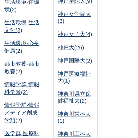
神戸学院大(9)
生活環境-住環
境(2)
神戸女学院大
(3)
生活環境-生活
文化(2)
神戸女子大(4)
生活環境-心身
神戸大(26)
健康(2)
神戸国際大(2)
都市教養-都市
教養(2)
神戸医療福祉
大(1)
情報学群-情報
科学類(2)
神奈川県立保
健福祉大(2)
情報学群-情報
メディア創成
神奈川歯科大
学類(2)
(1)
医学群-医療科
神奈川工科大