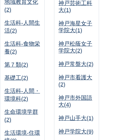
地域教育文化
神戸芸術工科
(2)
大(1)
生活科-人間生
神戸海星女子
学院大(1)
活(2)
生活科-食物栄
神戸松蔭女子
学院大(2)
養(2)
神戸常盤大(2)
第７類(2)
神戸市看護大
基礎工(2)
(2)
生活科-人間・
神戸市外国語
環境科(2)
大(4)
生命環境学群
神戸山手大(1)
(2)
神戸学院大(9)
生活環境-住環