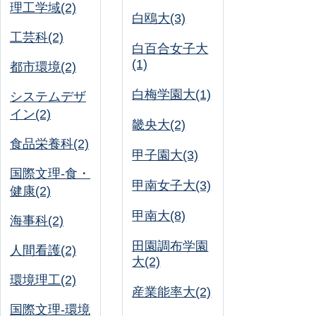
理工学域(2)
白鴎大(3)
工芸科(2)
白百合女子大
(1)
都市環境(2)
白梅学園大(1)
システムデザ
イン(2)
畿央大(2)
食品栄養科(2)
甲子園大(3)
国際文理-食・
甲南女子大(3)
健康(2)
甲南大(8)
海事科(2)
田園調布学園
人間看護(2)
大(2)
環境理工(2)
産業能率大(2)
国際文理-環境