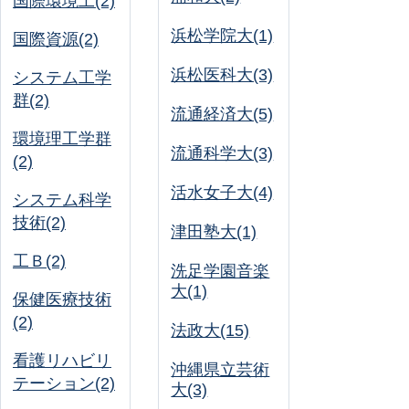
国際環境工(2)
浜松学院大(1)
国際資源(2)
浜松医科大(3)
システム工学
群(2)
流通経済大(5)
環境理工学群
流通科学大(3)
(2)
活水女子大(4)
システム科学
技術(2)
津田塾大(1)
工Ｂ(2)
洗足学園音楽
大(1)
保健医療技術
(2)
法政大(15)
看護リハビリ
沖縄県立芸術
テーション(2)
大(3)