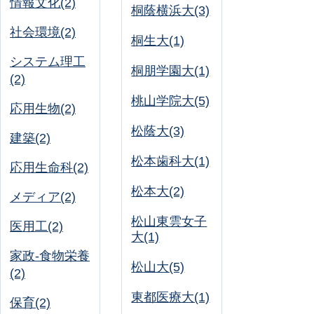
情報文化(2)
桐蔭横浜大(3)
社会環境(2)
桐生大(1)
システム理工
桐朋学園大(1)
(2)
桃山学院大(5)
応用生物(2)
松蔭大(3)
建築(2)
松本歯科大(1)
応用生命科(2)
松本大(2)
メディア(2)
松山東雲女子
医用工(2)
大(1)
家政-食物栄養
松山大(5)
(2)
東都医療大(1)
保育(2)