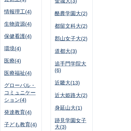
金城大(3)
情報理工(4)
酪農学園大(2)
生物資源(4)
都留文科大(2)
保健看護(4)
郡山女子大(2)
環境(4)
道都大(3)
医療(4)
追手門学院大
(6)
医療福祉(4)
近畿大(13)
グローバル・
コミュニケー
近大姫路大(2)
ション(4)
身延山大(1)
発達教育(4)
跡見学園女子
子ども教育(4)
大(3)