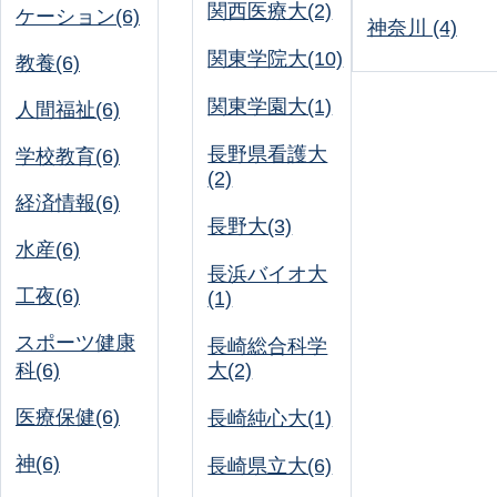
関西医療大(2)
ケーション(6)
神奈川 (4)
関東学院大(10)
教養(6)
関東学園大(1)
人間福祉(6)
長野県看護大
学校教育(6)
(2)
経済情報(6)
長野大(3)
水産(6)
長浜バイオ大
工夜(6)
(1)
スポーツ健康
長崎総合科学
科(6)
大(2)
医療保健(6)
長崎純心大(1)
神(6)
長崎県立大(6)