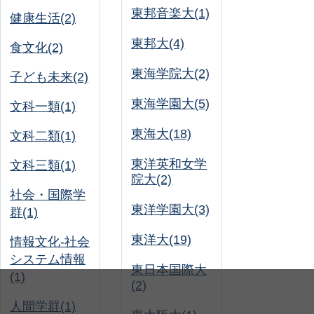
東邦音楽大(1)
健康生活(2)
東邦大(4)
食文化(2)
東海学院大(2)
子ども未来(2)
東海学園大(5)
文科一類(1)
東海大(18)
文科二類(1)
東洋英和女学
文科三類(1)
院大(2)
社会・国際学
東洋学園大(3)
群(1)
東洋大(19)
情報文化-社会
システム情報
東日本国際大
(1)
(2)
人間学群(1)