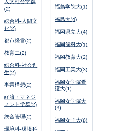
人文社会学群
福島学院大(1)
(2)
福島大(4)
総合科-人間文
化(2)
福岡県立大(4)
都市経営(2)
福岡歯科大(1)
教育二(2)
福岡教育大(2)
総合科-社会創
福岡工業大(3)
生(2)
福岡女学院看
事業構想(2)
護大(1)
経済・マネジ
福岡女学院大
メント学群(2)
(3)
総合管理(2)
福岡女子大(6)
環境科-環境科