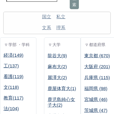
索
国立
私立
文系
理系
▽ 学部 ・学科
▽ 大学
▽ 都道府県
経済(149)
龍谷大(9)
東京都 (670)
工(137)
麻布大(2)
大阪府 (201)
看護(119)
麗澤大(2)
兵庫県 (115)
文(118)
鹿屋体育大(1)
福岡県 (98)
教育(117)
鹿児島純心女
宮城県 (46)
子大(2)
法(104)
茨城県 (47)