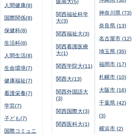
沖縄県 (38)
阪南大(5)
人間健康(8)
神奈川県 (73)
関西福祉科学
国際関係(8)
大(3)
奈良県 (13)
保健科(8)
関西福祉大(3)
名古屋市 (12)
生活科(8)
関西看護医療
埼玉県 (35)
大(1)
人間生活(8)
福岡市 (17)
関西学院大(11)
生命環境(7)
札幌市 (10)
関西大(13)
健康福祉(7)
大阪市 (16)
関西外国語大
看護栄養(7)
(3)
千葉県 (42)
学芸(7)
関西国際大(3)
(3)
子ども(7)
関西医科大(1)
横浜市 (2)
国際コミュニ