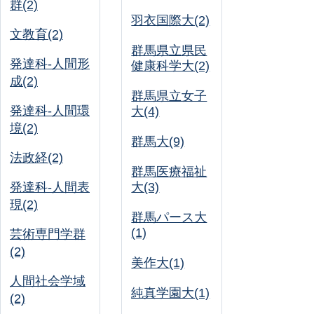
群(2)
羽衣国際大(2)
文教育(2)
群馬県立県民
発達科-人間形
健康科学大(2)
成(2)
群馬県立女子
発達科-人間環
大(4)
境(2)
群馬大(9)
法政経(2)
群馬医療福祉
発達科-人間表
大(3)
現(2)
群馬パース大
(1)
芸術専門学群
(2)
美作大(1)
人間社会学域
純真学園大(1)
(2)