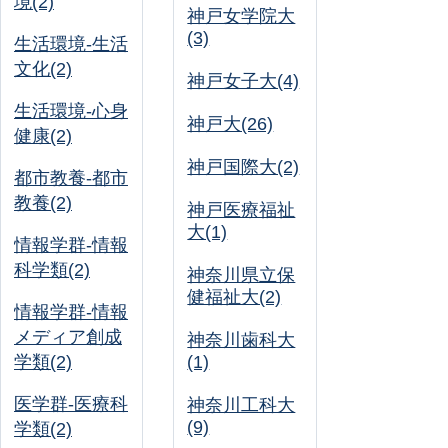
境(2)
神戸女学院大
(3)
生活環境-生活
文化(2)
神戸女子大(4)
生活環境-心身
神戸大(26)
健康(2)
神戸国際大(2)
都市教養-都市
教養(2)
神戸医療福祉
大(1)
情報学群-情報
科学類(2)
神奈川県立保
健福祉大(2)
情報学群-情報
メディア創成
神奈川歯科大
学類(2)
(1)
医学群-医療科
神奈川工科大
(9)
学類(2)