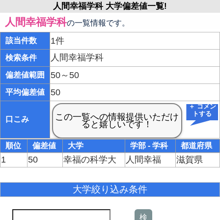
人間幸福学科 大学偏差値一覧!
人間幸福学科
の一覧情報です。
1件
該当件数
人間幸福学科
検索条件
50～50
偏差値範囲
50
平均偏差値
＋ コメン
トする
口こみ
順位
偏差値
大学
学部 - 学科
都道府県
1
50
幸福の科学大
人間幸福
滋賀県
大学絞り込み条件
検