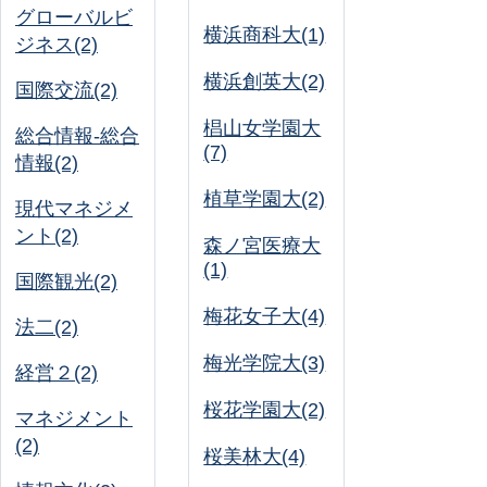
グローバルビ
横浜商科大(1)
ジネス(2)
横浜創英大(2)
国際交流(2)
椙山女学園大
総合情報-総合
(7)
情報(2)
植草学園大(2)
現代マネジメ
ント(2)
森ノ宮医療大
(1)
国際観光(2)
梅花女子大(4)
法二(2)
梅光学院大(3)
経営２(2)
桜花学園大(2)
マネジメント
(2)
桜美林大(4)