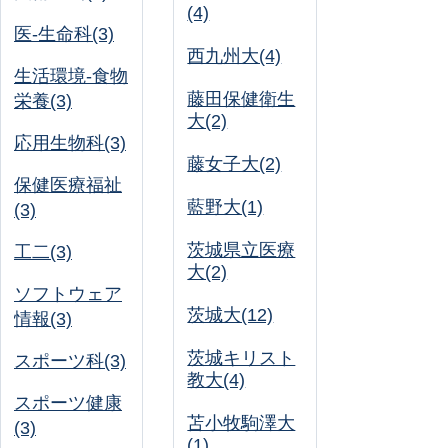
(4)
医-生命科(3)
西九州大(4)
生活環境-食物
藤田保健衛生
栄養(3)
大(2)
応用生物科(3)
藤女子大(2)
保健医療福祉
藍野大(1)
(3)
茨城県立医療
工二(3)
大(2)
ソフトウェア
茨城大(12)
情報(3)
茨城キリスト
スポーツ科(3)
教大(4)
スポーツ健康
苫小牧駒澤大
(3)
(1)