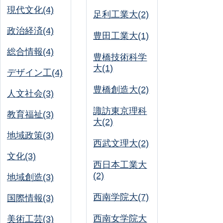
現代文化(4)
足利工業大(2)
政治経済(4)
豊田工業大(1)
総合情報(4)
豊橋技術科学
大(1)
デザイン工(4)
豊橋創造大(2)
人文社会(3)
諏訪東京理科
教育福祉(3)
大(2)
地域政策(3)
西武文理大(2)
文化(3)
西日本工業大
(2)
地域創造(3)
西南学院大(7)
国際情報(3)
西南女学院大
美術工芸(3)