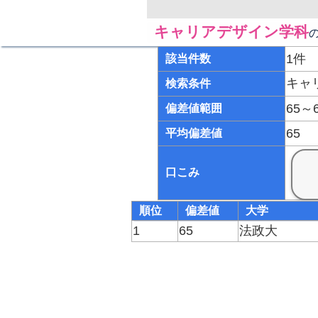
キャリアデザイン学科
1件
該当件数
キャ
検索条件
65～
偏差値範囲
65
平均偏差値
口こみ
順位
偏差値
大学
1
65
法政大