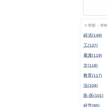
▽ 学部 ・学
経済(149)
工(137)
看護(119)
文(118)
教育(117)
法(104)
医-医(101)
経営(85)