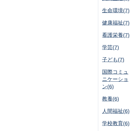
生命環境(7)
健康福祉(7)
看護栄養(7)
学芸(7)
子ども(7)
国際コミュ
ニケーショ
ン(6)
教養(6)
人間福祉(6)
学校教育(6)