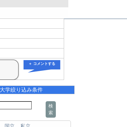
＋ コメントする
大学絞り込み条件
検
索
国立
私立