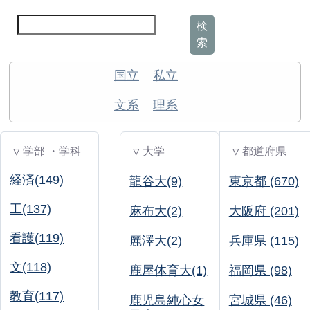
検
索
国立
私立
文系
理系
▽ 学部 ・学科
▽ 大学
▽ 都道府県
経済(149)
龍谷大(9)
東京都 (670)
工(137)
麻布大(2)
大阪府 (201)
看護(119)
麗澤大(2)
兵庫県 (115)
文(118)
鹿屋体育大(1)
福岡県 (98)
教育(117)
鹿児島純心女
宮城県 (46)