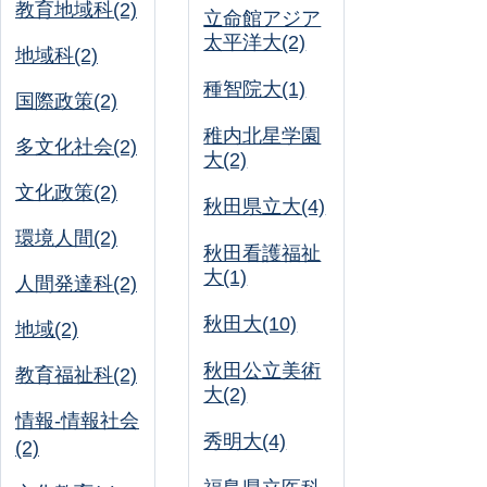
教育地域科(2)
立命館アジア
太平洋大(2)
地域科(2)
種智院大(1)
国際政策(2)
稚内北星学園
多文化社会(2)
大(2)
文化政策(2)
秋田県立大(4)
環境人間(2)
秋田看護福祉
大(1)
人間発達科(2)
秋田大(10)
地域(2)
秋田公立美術
教育福祉科(2)
大(2)
情報-情報社会
秀明大(4)
(2)