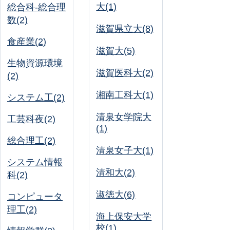
大(1)
総合科-総合理
数(2)
滋賀県立大(8)
食産業(2)
滋賀大(5)
生物資源環境
滋賀医科大(2)
(2)
湘南工科大(1)
システム工(2)
清泉女学院大
工芸科夜(2)
(1)
総合理工(2)
清泉女子大(1)
システム情報
清和大(2)
科(2)
淑徳大(6)
コンピュータ
理工(2)
海上保安大学
校(1)