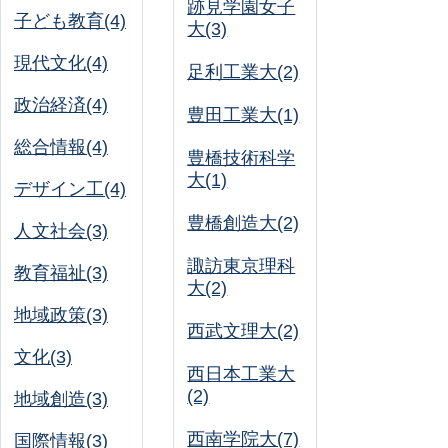
跡見学園女子
子ども教育(4)
大(3)
現代文化(4)
足利工業大(2)
政治経済(4)
豊田工業大(1)
総合情報(4)
豊橋技術科学
大(1)
デザイン工(4)
豊橋創造大(2)
人文社会(3)
諏訪東京理科
教育福祉(3)
大(2)
地域政策(3)
西武文理大(2)
文化(3)
西日本工業大
(2)
地域創造(3)
西南学院大(7)
国際情報(3)