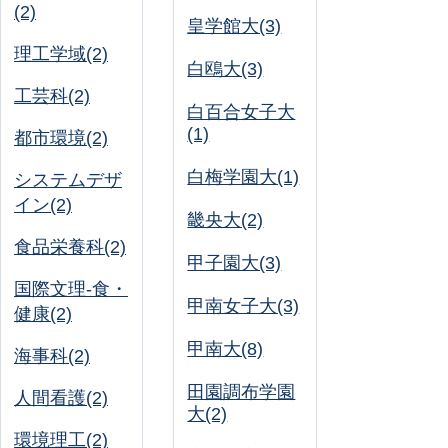
(2)
皇学館大(3)
理工学域(2)
白鴎大(3)
工芸科(2)
白百合女子大
(1)
都市環境(2)
白梅学園大(1)
システムデザ
イン(2)
畿央大(2)
食品栄養科(2)
甲子園大(3)
国際文理-食・
甲南女子大(3)
健康(2)
甲南大(8)
海事科(2)
田園調布学園
人間看護(2)
大(2)
環境理工(2)