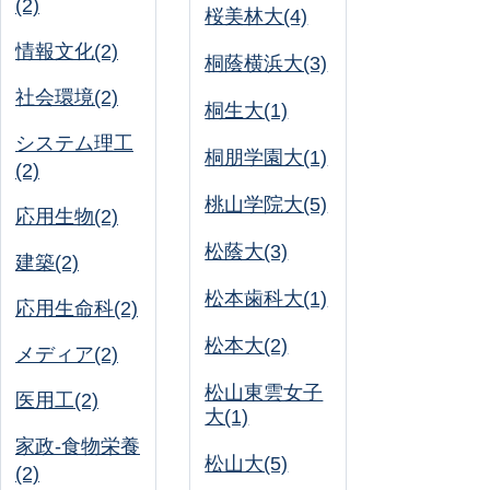
(2)
桜美林大(4)
情報文化(2)
桐蔭横浜大(3)
社会環境(2)
桐生大(1)
システム理工
桐朋学園大(1)
(2)
桃山学院大(5)
応用生物(2)
松蔭大(3)
建築(2)
松本歯科大(1)
応用生命科(2)
松本大(2)
メディア(2)
松山東雲女子
医用工(2)
大(1)
家政-食物栄養
松山大(5)
(2)