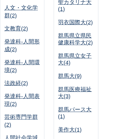
聖カタリナ大
人文・文化学
(1)
群(2)
羽衣国際大(2)
文教育(2)
群馬県立県民
発達科-人間形
健康科学大(2)
成(2)
群馬県立女子
発達科-人間環
大(4)
境(2)
群馬大(9)
法政経(2)
群馬医療福祉
発達科-人間表
大(3)
現(2)
群馬パース大
(1)
芸術専門学群
(2)
美作大(1)
人間社会学域