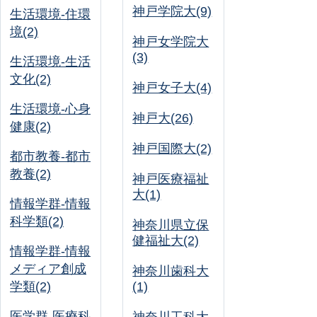
神戸学院大(9)
生活環境-住環
境(2)
神戸女学院大
(3)
生活環境-生活
文化(2)
神戸女子大(4)
生活環境-心身
神戸大(26)
健康(2)
神戸国際大(2)
都市教養-都市
教養(2)
神戸医療福祉
大(1)
情報学群-情報
科学類(2)
神奈川県立保
健福祉大(2)
情報学群-情報
メディア創成
神奈川歯科大
学類(2)
(1)
医学群-医療科