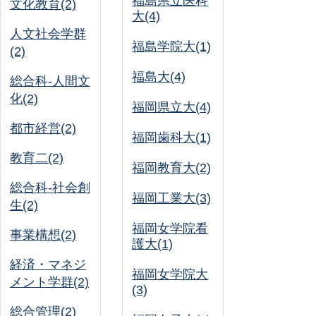
福島県立医科
文化教育(2)
大(4)
人文社会学群
福島学院大(1)
(2)
福島大(4)
総合科-人間文
化(2)
福岡県立大(4)
都市経営(2)
福岡歯科大(1)
教育二(2)
福岡教育大(2)
総合科-社会創
福岡工業大(3)
生(2)
福岡女学院看
事業構想(2)
護大(1)
経済・マネジ
福岡女学院大
メント学群(2)
(3)
総合管理(2)