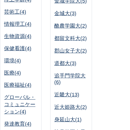
金城学院大(5)
芸術工(4)
金城大(3)
情報理工(4)
酪農学園大(2)
生物資源(4)
都留文科大(2)
保健看護(4)
郡山女子大(2)
環境(4)
道都大(3)
医療(4)
追手門学院大
(6)
医療福祉(4)
近畿大(13)
グローバル・
コミュニケー
近大姫路大(2)
ション(4)
身延山大(1)
発達教育(4)