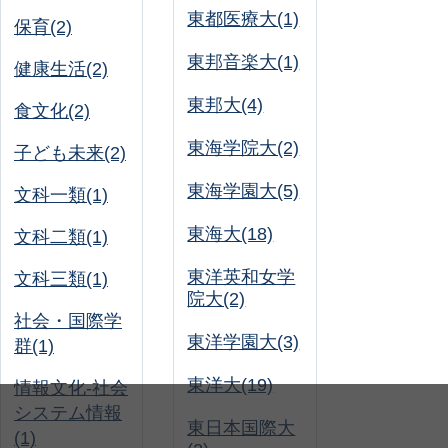
東都医療大(1)
保育(2)
東邦音楽大(1)
健康生活(2)
東邦大(4)
食文化(2)
東海学院大(2)
子ども未来(2)
東海学園大(5)
文科一類(1)
東海大(18)
文科二類(1)
東洋英和女学
文科三類(1)
院大(2)
社会・国際学
東洋学園大(3)
群(1)
東洋大(19)
情報文化-社会
システム情報
東日本国際大
(1)