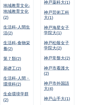
神戸薬科大(1)
地域教育文化-
地域教育文化
神戸芸術工科
(2)
大(1)
生活科-人間生
神戸海星女子
学院大(1)
活(2)
生活科-食物栄
神戸松蔭女子
学院大(2)
養(2)
神戸常盤大(2)
第７類(2)
神戸市看護大
基礎工(2)
(2)
生活科-人間・
神戸市外国語
環境科(2)
大(4)
生命環境学群
神戸山手大(1)
(2)