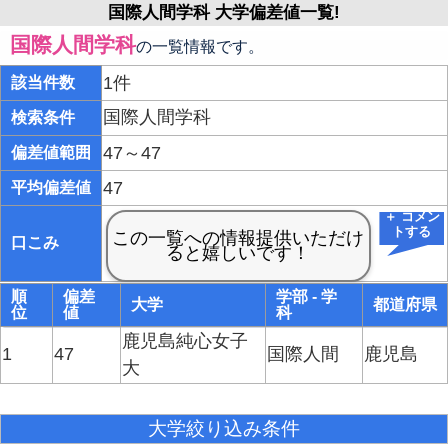
国際人間学科 大学偏差値一覧!
国際人間学科
の一覧情報です。
1件
該当件数
国際人間学科
検索条件
47～47
偏差値範囲
47
平均偏差値
＋ コメン
トする
口こみ
順
偏差
学部 - 学
大学
都道府県
位
値
科
鹿児島純心女子
1
47
国際人間
鹿児島
大
大学絞り込み条件