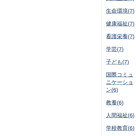
生命環境(7)
健康福祉(7)
看護栄養(7)
学芸(7)
子ども(7)
国際コミュ
ニケーショ
ン(6)
教養(6)
人間福祉(6)
学校教育(6)