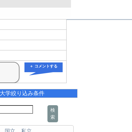
＋ コメントする
大学絞り込み条件
検
索
国立
私立