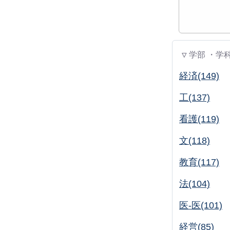
▽ 学部 ・学
経済(149)
工(137)
看護(119)
文(118)
教育(117)
法(104)
医-医(101)
経営(85)