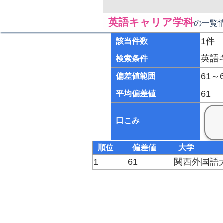
英語キャリア学科
の一覧
1件
該当件数
英語
検索条件
61～
偏差値範囲
61
平均偏差値
口こみ
順位
偏差値
大学
1
61
関西外国語