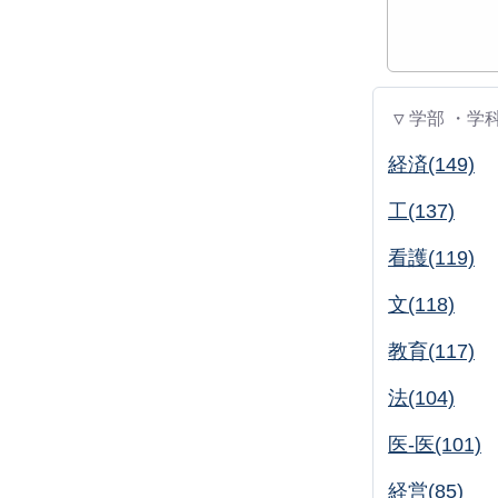
▽ 学部 ・学
経済(149)
工(137)
看護(119)
文(118)
教育(117)
法(104)
医-医(101)
経営(85)