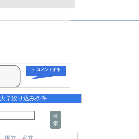
＋ コメントする
大学絞り込み条件
検
索
国立
私立