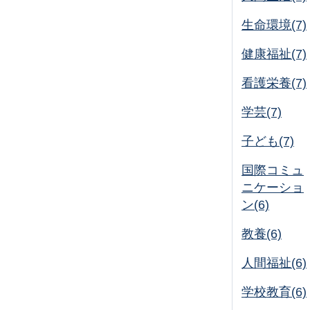
生命環境(7)
健康福祉(7)
看護栄養(7)
学芸(7)
子ども(7)
国際コミュ
ニケーショ
ン(6)
教養(6)
人間福祉(6)
学校教育(6)