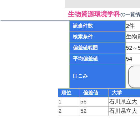
生物資源環境学科
の一覧
2件
該当件数
生物
検索条件
52～
偏差値範囲
54
平均偏差値
口こみ
順位
偏差値
大学
1
56
石川県立大
2
52
石川県立大