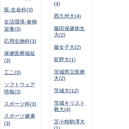
(4)
医-生命科(3)
西九州大(4)
生活環境-食物
藤田保健衛生
栄養(3)
大(2)
応用生物科(3)
藤女子大(2)
保健医療福祉
藍野大(1)
(3)
茨城県立医療
工二(3)
大(2)
ソフトウェア
茨城大(12)
情報(3)
茨城キリスト
スポーツ科(3)
教大(4)
スポーツ健康
苫小牧駒澤大
(3)
(1)