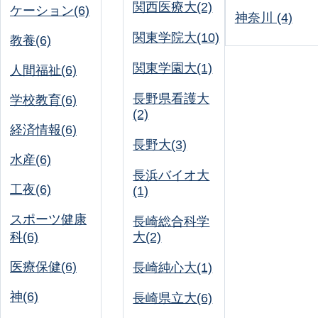
関西医療大(2)
ケーション(6)
神奈川 (4)
関東学院大(10)
教養(6)
関東学園大(1)
人間福祉(6)
長野県看護大
学校教育(6)
(2)
経済情報(6)
長野大(3)
水産(6)
長浜バイオ大
工夜(6)
(1)
スポーツ健康
長崎総合科学
科(6)
大(2)
医療保健(6)
長崎純心大(1)
神(6)
長崎県立大(6)