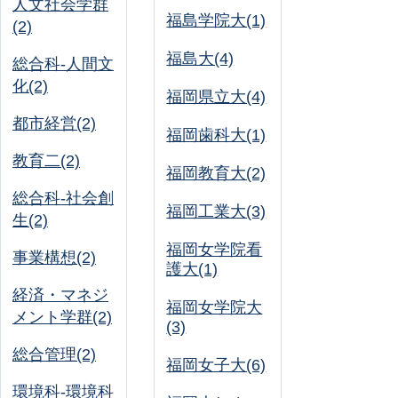
人文社会学群
福島学院大(1)
(2)
福島大(4)
総合科-人間文
化(2)
福岡県立大(4)
都市経営(2)
福岡歯科大(1)
教育二(2)
福岡教育大(2)
総合科-社会創
福岡工業大(3)
生(2)
福岡女学院看
事業構想(2)
護大(1)
経済・マネジ
福岡女学院大
メント学群(2)
(3)
総合管理(2)
福岡女子大(6)
環境科-環境科