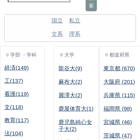
索
国立
私立
文系
理系
▽ 学部 ・学科
▽ 大学
▽ 都道府県
経済(149)
龍谷大(9)
東京都 (670)
工(137)
麻布大(2)
大阪府 (201)
看護(119)
麗澤大(2)
兵庫県 (115)
文(118)
鹿屋体育大(1)
福岡県 (98)
教育(117)
鹿児島純心女
宮城県 (46)
子大(2)
法(104)
茨城県 (47)