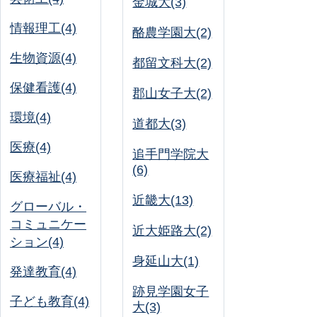
金城大(3)
情報理工(4)
酪農学園大(2)
生物資源(4)
都留文科大(2)
保健看護(4)
郡山女子大(2)
環境(4)
道都大(3)
医療(4)
追手門学院大
(6)
医療福祉(4)
近畿大(13)
グローバル・
コミュニケー
近大姫路大(2)
ション(4)
身延山大(1)
発達教育(4)
跡見学園女子
子ども教育(4)
大(3)