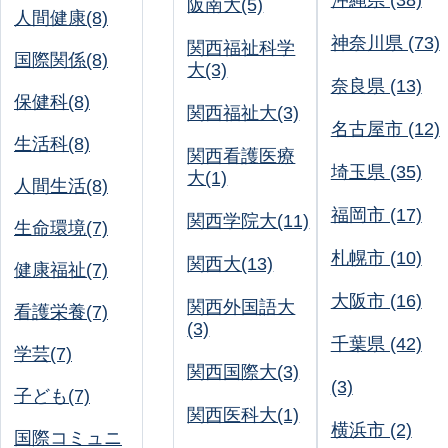
沖縄県 (38)
阪南大(5)
人間健康(8)
神奈川県 (73)
関西福祉科学
国際関係(8)
大(3)
奈良県 (13)
保健科(8)
関西福祉大(3)
名古屋市 (12)
生活科(8)
関西看護医療
埼玉県 (35)
大(1)
人間生活(8)
福岡市 (17)
関西学院大(11)
生命環境(7)
札幌市 (10)
関西大(13)
健康福祉(7)
大阪市 (16)
関西外国語大
看護栄養(7)
(3)
千葉県 (42)
学芸(7)
関西国際大(3)
(3)
子ども(7)
関西医科大(1)
横浜市 (2)
国際コミュニ