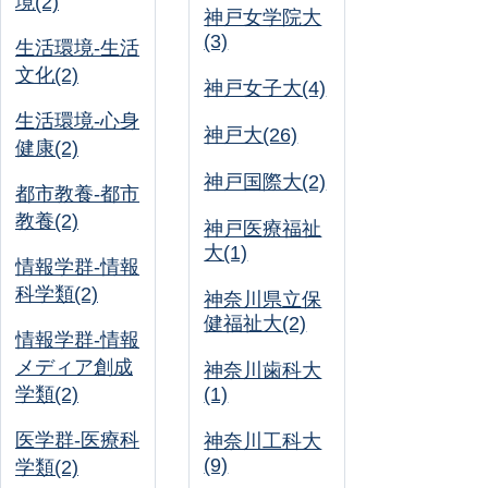
境(2)
神戸女学院大
(3)
生活環境-生活
文化(2)
神戸女子大(4)
生活環境-心身
神戸大(26)
健康(2)
神戸国際大(2)
都市教養-都市
教養(2)
神戸医療福祉
大(1)
情報学群-情報
科学類(2)
神奈川県立保
健福祉大(2)
情報学群-情報
メディア創成
神奈川歯科大
学類(2)
(1)
医学群-医療科
神奈川工科大
(9)
学類(2)