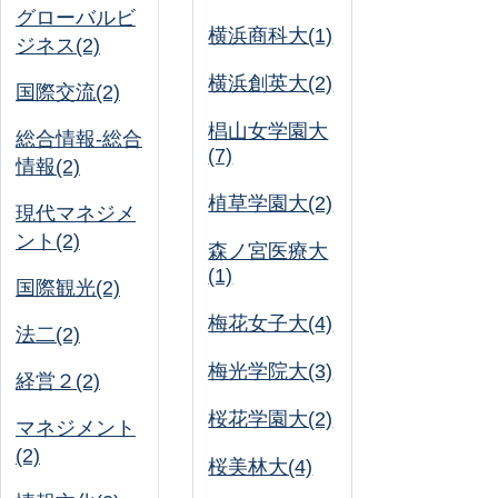
グローバルビ
横浜商科大(1)
ジネス(2)
横浜創英大(2)
国際交流(2)
椙山女学園大
総合情報-総合
(7)
情報(2)
植草学園大(2)
現代マネジメ
ント(2)
森ノ宮医療大
(1)
国際観光(2)
梅花女子大(4)
法二(2)
梅光学院大(3)
経営２(2)
桜花学園大(2)
マネジメント
(2)
桜美林大(4)