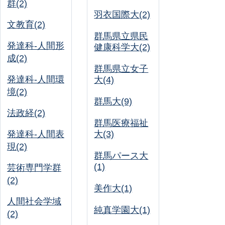
群(2)
羽衣国際大(2)
文教育(2)
群馬県立県民
発達科-人間形
健康科学大(2)
成(2)
群馬県立女子
発達科-人間環
大(4)
境(2)
群馬大(9)
法政経(2)
群馬医療福祉
発達科-人間表
大(3)
現(2)
群馬パース大
(1)
芸術専門学群
(2)
美作大(1)
人間社会学域
純真学園大(1)
(2)