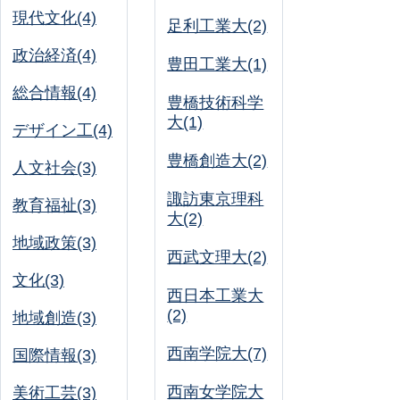
現代文化(4)
足利工業大(2)
政治経済(4)
豊田工業大(1)
総合情報(4)
豊橋技術科学
大(1)
デザイン工(4)
豊橋創造大(2)
人文社会(3)
諏訪東京理科
教育福祉(3)
大(2)
地域政策(3)
西武文理大(2)
文化(3)
西日本工業大
(2)
地域創造(3)
西南学院大(7)
国際情報(3)
西南女学院大
美術工芸(3)