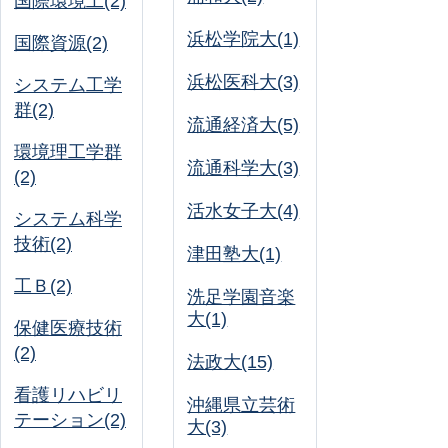
国際環境工(2)
浜松学院大(1)
国際資源(2)
浜松医科大(3)
システム工学
群(2)
流通経済大(5)
環境理工学群
流通科学大(3)
(2)
活水女子大(4)
システム科学
技術(2)
津田塾大(1)
工Ｂ(2)
洗足学園音楽
大(1)
保健医療技術
(2)
法政大(15)
看護リハビリ
沖縄県立芸術
テーション(2)
大(3)