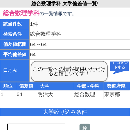
総合数理学科 大学偏差値一覧!
総合数理学科
の一覧情報です。
1件
該当件数
総合数理学科
検索条件
64～64
偏差値範囲
64
平均偏差値
＋ コメン
トする
口こみ
順位
偏差値
大学
学部 - 学科
都道府県
1
64
明治大
総合数理
東京都
大学絞り込み条件
検