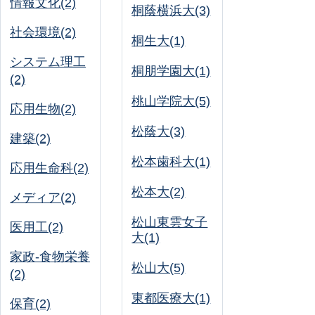
情報文化(2)
桐蔭横浜大(3)
社会環境(2)
桐生大(1)
システム理工
桐朋学園大(1)
(2)
桃山学院大(5)
応用生物(2)
松蔭大(3)
建築(2)
松本歯科大(1)
応用生命科(2)
松本大(2)
メディア(2)
松山東雲女子
医用工(2)
大(1)
家政-食物栄養
松山大(5)
(2)
東都医療大(1)
保育(2)