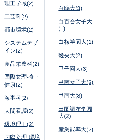
理工学域(2)
白鴎大(3)
工芸科(2)
白百合女子大
(1)
都市環境(2)
白梅学園大(1)
システムデザ
イン(2)
畿央大(2)
食品栄養科(2)
甲子園大(3)
国際文理-食・
甲南女子大(3)
健康(2)
甲南大(8)
海事科(2)
田園調布学園
人間看護(2)
大(2)
環境理工(2)
産業能率大(2)
国際文理-環境