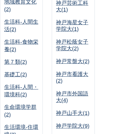
地域教育文化
神戸芸術工科
(2)
大(1)
生活科-人間生
神戸海星女子
学院大(1)
活(2)
生活科-食物栄
神戸松蔭女子
学院大(2)
養(2)
神戸常盤大(2)
第７類(2)
神戸市看護大
基礎工(2)
(2)
生活科-人間・
神戸市外国語
環境科(2)
大(4)
生命環境学群
神戸山手大(1)
(2)
神戸学院大(9)
生活環境-住環