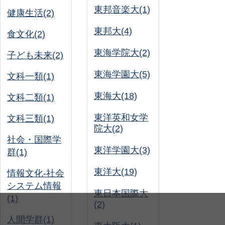
東邦音楽大(1)
健康生活(2)
東邦大(4)
食文化(2)
東海学院大(2)
子ども未来(2)
東海学園大(5)
文科一類(1)
東海大(18)
文科二類(1)
東洋英和女学
文科三類(1)
院大(2)
社会・国際学
東洋学園大(3)
群(1)
東洋大(19)
情報文化-社会
システム情報
東日本国際大
(1)
(2)
人間学群(1)