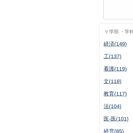
▽ 学部 ・学
経済(149)
工(137)
看護(119)
文(118)
教育(117)
法(104)
医-医(101)
経営(85)