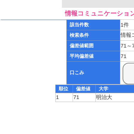
情報コミュニケーショ
1件
該当件数
情報
検索条件
71～
偏差値範囲
71
平均偏差値
口こみ
順位
偏差値
大学
1
71
明治大