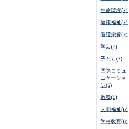
生命環境(7)
健康福祉(7)
看護栄養(7)
学芸(7)
子ども(7)
国際コミュ
ニケーショ
ン(6)
教養(6)
人間福祉(6)
学校教育(6)