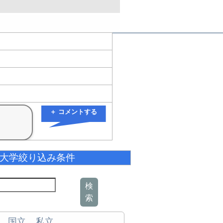
＋ コメントする
大学絞り込み条件
検
索
国立
私立