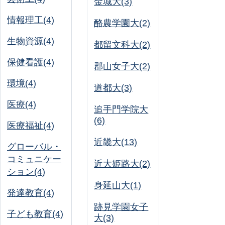
金城大(3)
情報理工(4)
酪農学園大(2)
生物資源(4)
都留文科大(2)
保健看護(4)
郡山女子大(2)
環境(4)
道都大(3)
医療(4)
追手門学院大
(6)
医療福祉(4)
近畿大(13)
グローバル・
コミュニケー
近大姫路大(2)
ション(4)
身延山大(1)
発達教育(4)
跡見学園女子
子ども教育(4)
大(3)