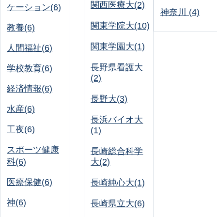
関西医療大(2)
ケーション(6)
神奈川 (4)
関東学院大(10)
教養(6)
関東学園大(1)
人間福祉(6)
長野県看護大
学校教育(6)
(2)
経済情報(6)
長野大(3)
水産(6)
長浜バイオ大
工夜(6)
(1)
スポーツ健康
長崎総合科学
科(6)
大(2)
医療保健(6)
長崎純心大(1)
神(6)
長崎県立大(6)