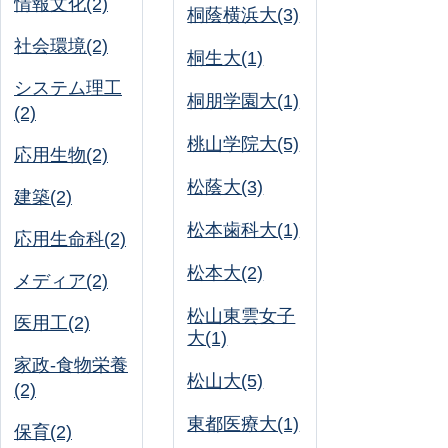
情報文化(2)
桐蔭横浜大(3)
社会環境(2)
桐生大(1)
システム理工
桐朋学園大(1)
(2)
桃山学院大(5)
応用生物(2)
松蔭大(3)
建築(2)
松本歯科大(1)
応用生命科(2)
松本大(2)
メディア(2)
松山東雲女子
医用工(2)
大(1)
家政-食物栄養
松山大(5)
(2)
東都医療大(1)
保育(2)