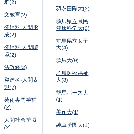
群(2)
羽衣国際大(2)
文教育(2)
群馬県立県民
発達科-人間形
健康科学大(2)
成(2)
群馬県立女子
発達科-人間環
大(4)
境(2)
群馬大(9)
法政経(2)
群馬医療福祉
発達科-人間表
大(3)
現(2)
群馬パース大
(1)
芸術専門学群
(2)
美作大(1)
人間社会学域
純真学園大(1)
(2)