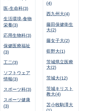
(4)
医-生命科(3)
西九州大(4)
生活環境-食物
藤田保健衛生
栄養(3)
大(2)
応用生物科(3)
藤女子大(2)
保健医療福祉
藍野大(1)
(3)
茨城県立医療
工二(3)
大(2)
ソフトウェア
茨城大(12)
情報(3)
茨城キリスト
スポーツ科(3)
教大(4)
スポーツ健康
苫小牧駒澤大
(3)
(1)