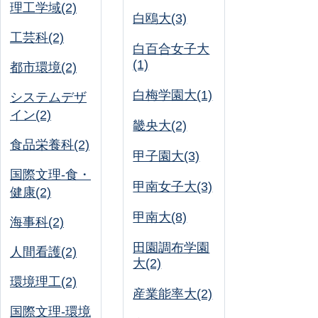
理工学域(2)
白鴎大(3)
工芸科(2)
白百合女子大
(1)
都市環境(2)
白梅学園大(1)
システムデザ
イン(2)
畿央大(2)
食品栄養科(2)
甲子園大(3)
国際文理-食・
甲南女子大(3)
健康(2)
甲南大(8)
海事科(2)
田園調布学園
人間看護(2)
大(2)
環境理工(2)
産業能率大(2)
国際文理-環境