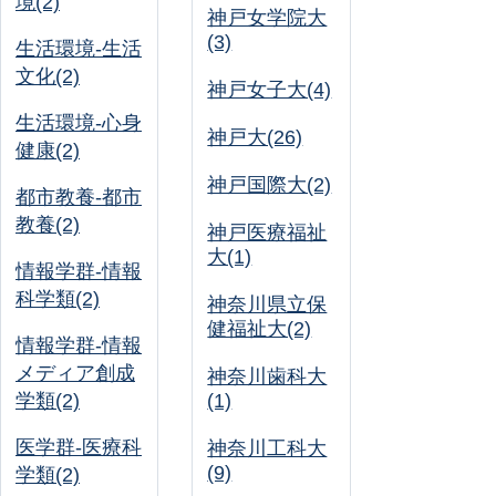
境(2)
神戸女学院大
(3)
生活環境-生活
文化(2)
神戸女子大(4)
生活環境-心身
神戸大(26)
健康(2)
神戸国際大(2)
都市教養-都市
教養(2)
神戸医療福祉
大(1)
情報学群-情報
科学類(2)
神奈川県立保
健福祉大(2)
情報学群-情報
メディア創成
神奈川歯科大
学類(2)
(1)
医学群-医療科
神奈川工科大
(9)
学類(2)