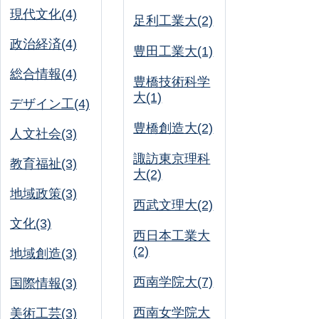
現代文化(4)
足利工業大(2)
政治経済(4)
豊田工業大(1)
総合情報(4)
豊橋技術科学
大(1)
デザイン工(4)
豊橋創造大(2)
人文社会(3)
諏訪東京理科
教育福祉(3)
大(2)
地域政策(3)
西武文理大(2)
文化(3)
西日本工業大
(2)
地域創造(3)
西南学院大(7)
国際情報(3)
西南女学院大
美術工芸(3)