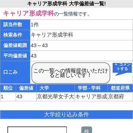
キャリア形成学科 大学偏差値一覧!
キャリア形成学科
の一覧情報です。
1件
該当件数
キャリア形成学科
検索条件
43～43
偏差値範囲
43
平均偏差値
＋ コメン
トする
口こみ
順位
偏差値
大学
学部 - 学科
都道府県
1
43
京都光華女子大
キャリア形成
京都府
大学絞り込み条件
検