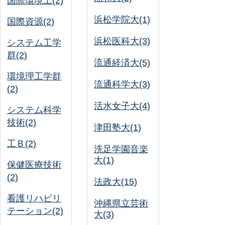
国際環境工(2)
浜松学院大(1)
国際資源(2)
浜松医科大(3)
システム工学
群(2)
流通経済大(5)
環境理工学群
流通科学大(3)
(2)
活水女子大(4)
システム科学
技術(2)
津田塾大(1)
工Ｂ(2)
洗足学園音楽
大(1)
保健医療技術
(2)
法政大(15)
看護リハビリ
沖縄県立芸術
テーション(2)
大(3)