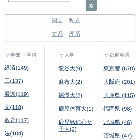
索
国立
私立
文系
理系
▽ 学部 ・学科
▽ 大学
▽ 都道府県
経済(149)
龍谷大(9)
東京都 (670)
工(137)
麻布大(2)
大阪府 (201)
看護(119)
麗澤大(2)
兵庫県 (115)
文(118)
鹿屋体育大(1)
福岡県 (98)
教育(117)
鹿児島純心女
宮城県 (46)
子大(2)
法(104)
茨城県 (47)