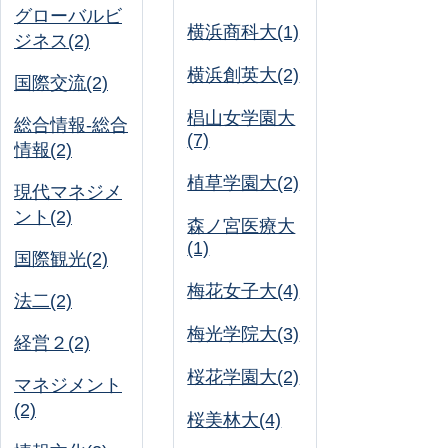
グローバルビ
横浜商科大(1)
ジネス(2)
横浜創英大(2)
国際交流(2)
椙山女学園大
総合情報-総合
(7)
情報(2)
植草学園大(2)
現代マネジメ
ント(2)
森ノ宮医療大
(1)
国際観光(2)
梅花女子大(4)
法二(2)
梅光学院大(3)
経営２(2)
桜花学園大(2)
マネジメント
(2)
桜美林大(4)