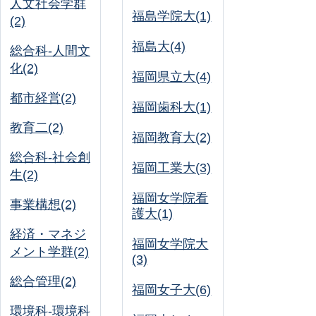
人文社会学群
福島学院大(1)
(2)
福島大(4)
総合科-人間文
化(2)
福岡県立大(4)
都市経営(2)
福岡歯科大(1)
教育二(2)
福岡教育大(2)
総合科-社会創
福岡工業大(3)
生(2)
福岡女学院看
事業構想(2)
護大(1)
経済・マネジ
福岡女学院大
メント学群(2)
(3)
総合管理(2)
福岡女子大(6)
環境科-環境科