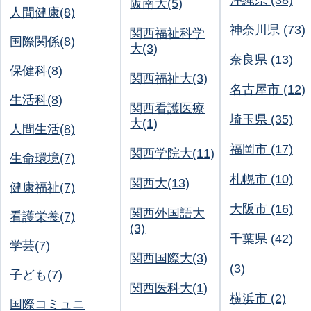
沖縄県 (38)
阪南大(5)
人間健康(8)
神奈川県 (73)
関西福祉科学
国際関係(8)
大(3)
奈良県 (13)
保健科(8)
関西福祉大(3)
名古屋市 (12)
生活科(8)
関西看護医療
埼玉県 (35)
大(1)
人間生活(8)
福岡市 (17)
関西学院大(11)
生命環境(7)
札幌市 (10)
関西大(13)
健康福祉(7)
大阪市 (16)
関西外国語大
看護栄養(7)
(3)
千葉県 (42)
学芸(7)
関西国際大(3)
(3)
子ども(7)
関西医科大(1)
横浜市 (2)
国際コミュニ