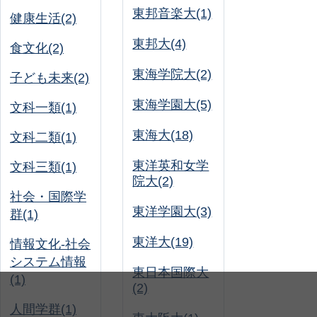
東邦音楽大(1)
健康生活(2)
東邦大(4)
食文化(2)
東海学院大(2)
子ども未来(2)
東海学園大(5)
文科一類(1)
東海大(18)
文科二類(1)
東洋英和女学
文科三類(1)
院大(2)
社会・国際学
東洋学園大(3)
群(1)
東洋大(19)
情報文化-社会
システム情報
東日本国際大
(1)
(2)
人間学群(1)