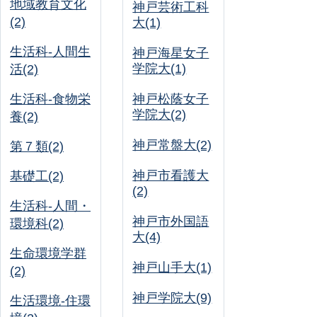
地域教育文化
神戸芸術工科
(2)
大(1)
生活科-人間生
神戸海星女子
学院大(1)
活(2)
生活科-食物栄
神戸松蔭女子
学院大(2)
養(2)
神戸常盤大(2)
第７類(2)
神戸市看護大
基礎工(2)
(2)
生活科-人間・
神戸市外国語
環境科(2)
大(4)
生命環境学群
神戸山手大(1)
(2)
神戸学院大(9)
生活環境-住環