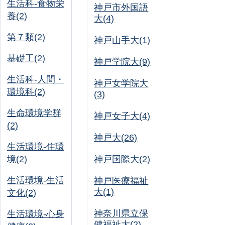
生活科-食物栄
神戸市外国語
養(2)
大(4)
第７類(2)
神戸山手大(1)
基礎工(2)
神戸学院大(9)
生活科-人間・
神戸女学院大
環境科(2)
(3)
生命環境学群
神戸女子大(4)
(2)
神戸大(26)
生活環境-住環
境(2)
神戸国際大(2)
生活環境-生活
神戸医療福祉
大(1)
文化(2)
神奈川県立保
生活環境-心身
健福祉大(2)