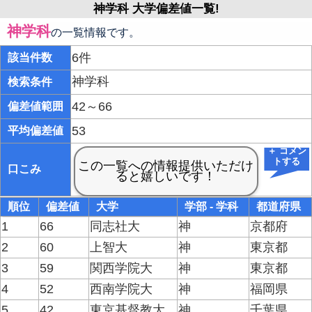
神学科 大学偏差値一覧!
神学科
の一覧情報です。
6件
該当件数
神学科
検索条件
42～66
偏差値範囲
53
平均偏差値
＋ コメン
トする
口こみ
順位
偏差値
大学
学部 - 学科
都道府県
1
66
同志社大
神
京都府
2
60
上智大
神
東京都
3
59
関西学院大
神
東京都
4
52
西南学院大
神
福岡県
5
42
東京基督教大
神
千葉県