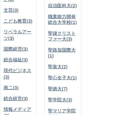
自治医科大(2)
文芸(3)
職業能力開発
こども教育(3)
総合大学校(1)
リベラルアー
聖隷クリスト
ツ(3)
ファー大(3)
国際経営(3)
聖路加国際大
(1)
総合福祉(3)
聖泉大(2)
現代ビジネス
(3)
聖心女子大(1)
商二(3)
聖徳大(7)
総合経営(3)
聖学院大(3)
情報メディア
聖マリア学院