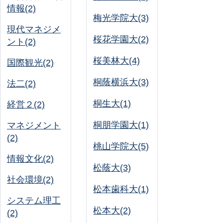
情報(2)
梅光学院大(3)
現代マネジメ
桜花学園大(2)
ント(2)
桜美林大(4)
国際観光(2)
桐蔭横浜大(3)
法二(2)
桐生大(1)
経営２(2)
桐朋学園大(1)
マネジメント
(2)
桃山学院大(5)
情報文化(2)
松蔭大(3)
社会環境(2)
松本歯科大(1)
システム理工
松本大(2)
(2)