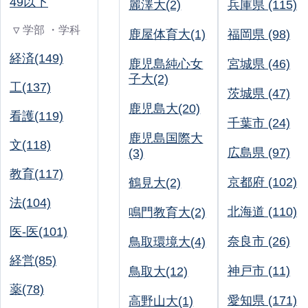
49以下
麗澤大(2)
兵庫県 (115)
▽ 学部 ・学科
鹿屋体育大(1)
福岡県 (98)
経済(149)
鹿児島純心女
宮城県 (46)
子大(2)
工(137)
茨城県 (47)
鹿児島大(20)
看護(119)
千葉市 (24)
鹿児島国際大
文(118)
広島県 (97)
(3)
教育(117)
京都府 (102)
鶴見大(2)
法(104)
北海道 (110)
鳴門教育大(2)
医-医(101)
奈良市 (26)
鳥取環境大(4)
経営(85)
神戸市 (11)
鳥取大(12)
薬(78)
愛知県 (171)
高野山大(1)