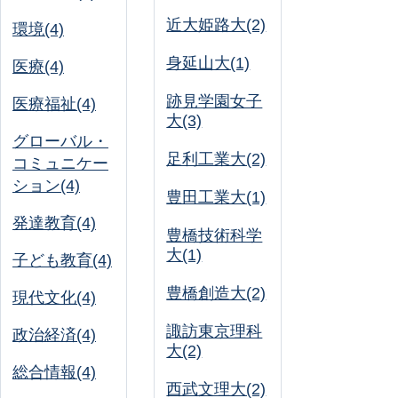
近大姫路大(2)
環境(4)
身延山大(1)
医療(4)
跡見学園女子
医療福祉(4)
大(3)
グローバル・
足利工業大(2)
コミュニケー
ション(4)
豊田工業大(1)
発達教育(4)
豊橋技術科学
大(1)
子ども教育(4)
豊橋創造大(2)
現代文化(4)
諏訪東京理科
政治経済(4)
大(2)
総合情報(4)
西武文理大(2)