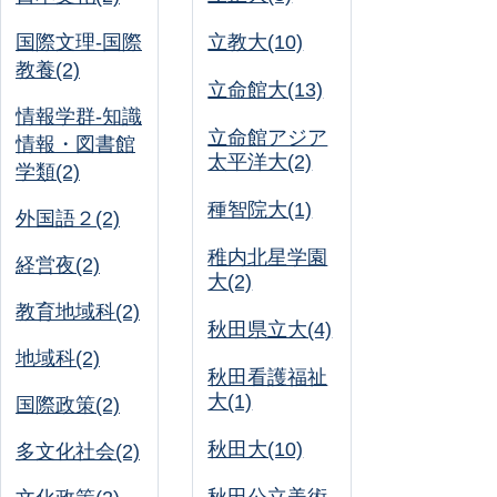
国際文理-国際
立教大(10)
教養(2)
立命館大(13)
情報学群-知識
立命館アジア
情報・図書館
太平洋大(2)
学類(2)
種智院大(1)
外国語２(2)
稚内北星学園
経営夜(2)
大(2)
教育地域科(2)
秋田県立大(4)
地域科(2)
秋田看護福祉
大(1)
国際政策(2)
秋田大(10)
多文化社会(2)