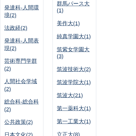
群馬パース大
発達科-人間環
(1)
境(2)
美作大(1)
法政経(2)
純真学園大(1)
発達科-人間表
現(2)
筑紫女学園大
(3)
芸術専門学群
(2)
筑波技術大(2)
人間社会学域
筑波学院大(1)
(2)
筑波大(21)
総合科-総合科
第一薬科大(1)
(2)
第一工業大(1)
公共政策(2)
立正大(8)
日本文化(2)