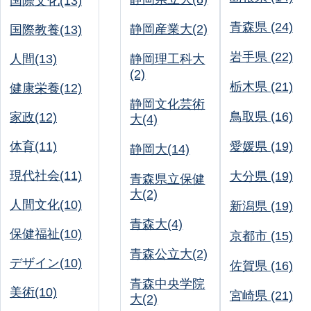
国際文化(13)
青森県 (24)
静岡産業大(2)
国際教養(13)
岩手県 (22)
人間(13)
静岡理工科大
(2)
栃木県 (21)
健康栄養(12)
静岡文化芸術
鳥取県 (16)
家政(12)
大(4)
体育(11)
愛媛県 (19)
静岡大(14)
現代社会(11)
大分県 (19)
青森県立保健
大(2)
人間文化(10)
新潟県 (19)
青森大(4)
保健福祉(10)
京都市 (15)
青森公立大(2)
デザイン(10)
佐賀県 (16)
青森中央学院
美術(10)
宮崎県 (21)
大(2)