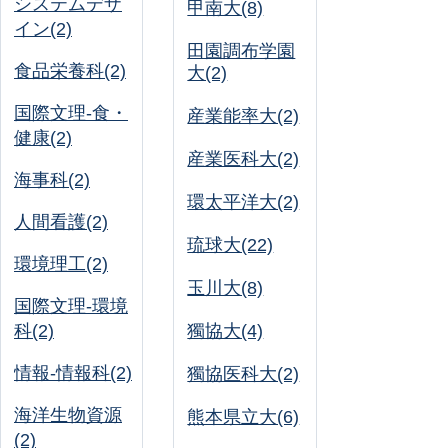
システムデザ
甲南大(8)
イン(2)
田園調布学園
食品栄養科(2)
大(2)
国際文理-食・
産業能率大(2)
健康(2)
産業医科大(2)
海事科(2)
環太平洋大(2)
人間看護(2)
琉球大(22)
環境理工(2)
玉川大(8)
国際文理-環境
科(2)
獨協大(4)
情報-情報科(2)
獨協医科大(2)
海洋生物資源
熊本県立大(6)
(2)