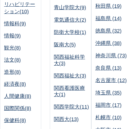
リハビリテー
秋田県 (19)
青山学院大(9)
ション(10)
福島県 (14)
電気通信大(2)
情報科(9)
徳島県 (32)
防衛大学校(1)
情報(9)
沖縄県 (38)
阪南大(5)
観光(8)
神奈川県 (73)
関西福祉科学
法文(8)
大(3)
奈良県 (13)
造形(8)
関西福祉大(3)
名古屋市 (12)
経済夜(8)
関西看護医療
埼玉県 (35)
大(1)
人間健康(8)
福岡市 (17)
関西学院大(11)
国際関係(8)
札幌市 (10)
関西大(13)
保健科(8)