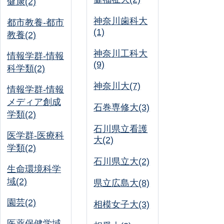
健康(2)
神奈川歯科大
都市教養-都市
(1)
教養(2)
神奈川工科大
情報学群-情報
(9)
科学類(2)
神奈川大(7)
情報学群-情報
メディア創成
石巻専修大(3)
学類(2)
石川県立看護
医学群-医療科
大(2)
学類(2)
石川県立大(2)
生命環境科学
域(2)
県立広島大(8)
園芸(2)
相模女子大(3)
医薬保健学域-