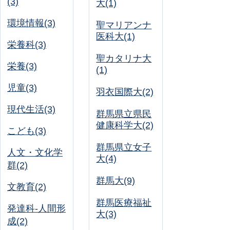
(3)
大(1)
環境情報(3)
聖マリアンナ
医科大(1)
栄養科(3)
聖カタリナ大
栄養(3)
(1)
児童(3)
羽衣国際大(2)
現代生活(3)
群馬県立県民
健康科学大(2)
こども(3)
群馬県立女子
人文・文化学
大(4)
群(2)
群馬大(9)
文教育(2)
群馬医療福祉
発達科-人間形
大(3)
成(2)