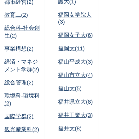
護大(1)
都市経営(2)
教育二(2)
福岡女学院大
(3)
総合科-社会創
福岡女子大(6)
生(2)
福岡大(11)
事業構想(2)
経済・マネジ
福山平成大(3)
メント学群(2)
福山市立大(4)
総合管理(2)
福山大(5)
環境科-環境科
福井県立大(8)
(2)
福井工業大(3)
国際学群(2)
福井大(8)
観光産業科(2)