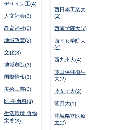
デザイン工(4)
西日本工業大
人文社会(3)
(2)
教育福祉(3)
西南学院大(7)
地域政策(3)
西南女学院大
(4)
文化(3)
西九州大(4)
地域創造(3)
藤田保健衛生
国際情報(3)
大(2)
美術工芸(3)
藤女子大(2)
医-生命科(3)
藍野大(1)
生活環境-食物
茨城県立医療
栄養(3)
大(2)