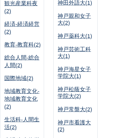
神田外語大(1)
観光産業科夜
(2)
神戸親和女子
大(2)
経済-経済経営
(2)
神戸薬科大(1)
教育-教育科(2)
神戸芸術工科
大(1)
総合人間-総合
人間(2)
神戸海星女子
学院大(1)
国際地域(2)
神戸松蔭女子
地域教育文化-
学院大(2)
地域教育文化
(2)
神戸常盤大(2)
生活科-人間生
神戸市看護大
活(2)
(2)