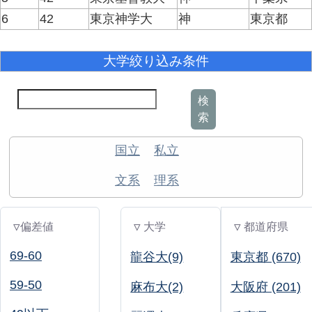
6
42
東京神学大
神
東京都
大学絞り込み条件
検
索
国立
私立
文系
理系
▽偏差値
▽ 大学
▽ 都道府県
69-60
龍谷大(9)
東京都 (670)
59-50
麻布大(2)
大阪府 (201)