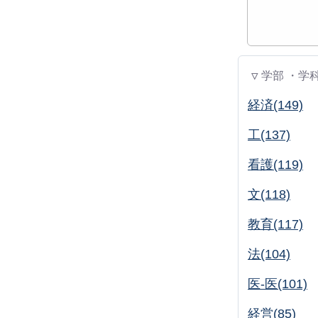
▽ 学部 ・学
経済(149)
工(137)
看護(119)
文(118)
教育(117)
法(104)
医-医(101)
経営(85)