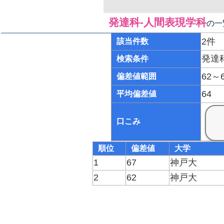
発達科-人間表現学科
の一
2件
該当件数
発達
検索条件
62～
偏差値範囲
64
平均偏差値
口こみ
順位
偏差値
大学
1
67
神戸大
2
62
神戸大