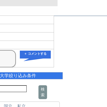
＋ コメントする
大学絞り込み条件
検
索
国立
私立