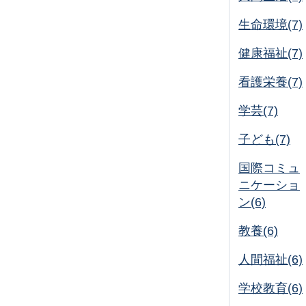
生命環境(7)
健康福祉(7)
看護栄養(7)
学芸(7)
子ども(7)
国際コミュ
ニケーショ
ン(6)
教養(6)
人間福祉(6)
学校教育(6)