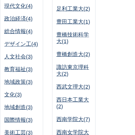
現代文化(4)
足利工業大(2)
政治経済(4)
豊田工業大(1)
総合情報(4)
豊橋技術科学
大(1)
デザイン工(4)
豊橋創造大(2)
人文社会(3)
諏訪東京理科
教育福祉(3)
大(2)
地域政策(3)
西武文理大(2)
文化(3)
西日本工業大
(2)
地域創造(3)
西南学院大(7)
国際情報(3)
西南女学院大
美術工芸(3)