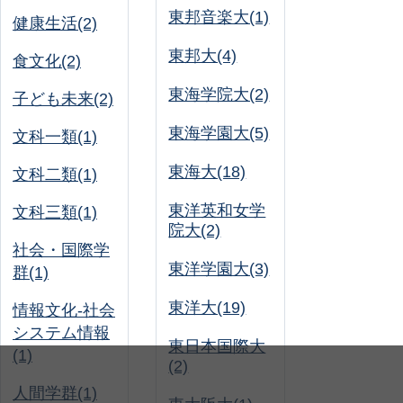
東邦音楽大(1)
健康生活(2)
東邦大(4)
食文化(2)
東海学院大(2)
子ども未来(2)
東海学園大(5)
文科一類(1)
東海大(18)
文科二類(1)
東洋英和女学
文科三類(1)
院大(2)
社会・国際学
東洋学園大(3)
群(1)
東洋大(19)
情報文化-社会
システム情報
東日本国際大
(1)
(2)
人間学群(1)