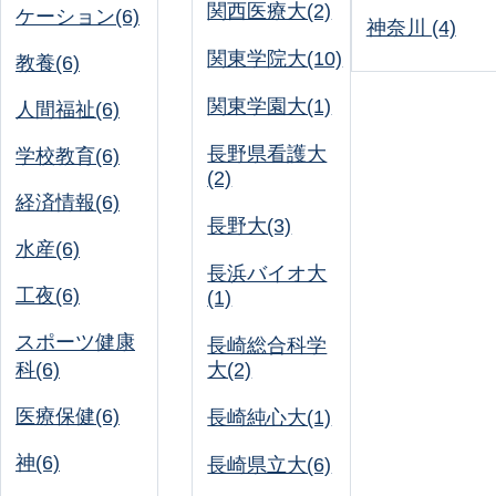
関西医療大(2)
ケーション(6)
神奈川 (4)
関東学院大(10)
教養(6)
関東学園大(1)
人間福祉(6)
長野県看護大
学校教育(6)
(2)
経済情報(6)
長野大(3)
水産(6)
長浜バイオ大
工夜(6)
(1)
スポーツ健康
長崎総合科学
科(6)
大(2)
医療保健(6)
長崎純心大(1)
神(6)
長崎県立大(6)