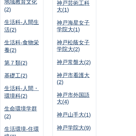
地域教育文化
神戸芸術工科
(2)
大(1)
生活科-人間生
神戸海星女子
学院大(1)
活(2)
生活科-食物栄
神戸松蔭女子
学院大(2)
養(2)
神戸常盤大(2)
第７類(2)
神戸市看護大
基礎工(2)
(2)
生活科-人間・
神戸市外国語
環境科(2)
大(4)
生命環境学群
神戸山手大(1)
(2)
神戸学院大(9)
生活環境-住環