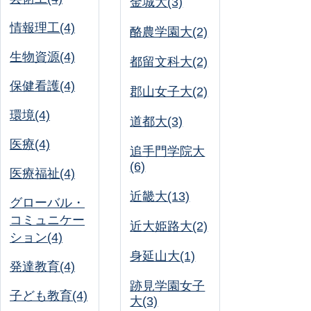
金城大(3)
情報理工(4)
酪農学園大(2)
生物資源(4)
都留文科大(2)
保健看護(4)
郡山女子大(2)
環境(4)
道都大(3)
医療(4)
追手門学院大
(6)
医療福祉(4)
近畿大(13)
グローバル・
コミュニケー
近大姫路大(2)
ション(4)
身延山大(1)
発達教育(4)
跡見学園女子
子ども教育(4)
大(3)