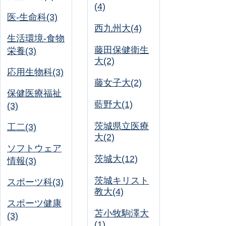
(4)
医-生命科(3)
西九州大(4)
生活環境-食物
藤田保健衛生
栄養(3)
大(2)
応用生物科(3)
藤女子大(2)
保健医療福祉
藍野大(1)
(3)
茨城県立医療
工二(3)
大(2)
ソフトウェア
茨城大(12)
情報(3)
茨城キリスト
スポーツ科(3)
教大(4)
スポーツ健康
苫小牧駒澤大
(3)
(1)