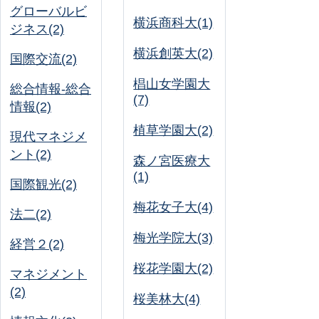
グローバルビ
横浜商科大(1)
ジネス(2)
横浜創英大(2)
国際交流(2)
椙山女学園大
総合情報-総合
(7)
情報(2)
植草学園大(2)
現代マネジメ
ント(2)
森ノ宮医療大
(1)
国際観光(2)
梅花女子大(4)
法二(2)
梅光学院大(3)
経営２(2)
桜花学園大(2)
マネジメント
(2)
桜美林大(4)