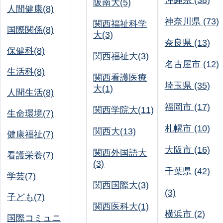
沖縄県 (38)
阪南大(5)
人間健康(8)
神奈川県 (73)
関西福祉科学
国際関係(8)
大(3)
奈良県 (13)
保健科(8)
関西福祉大(3)
名古屋市 (12)
生活科(8)
関西看護医療
埼玉県 (35)
大(1)
人間生活(8)
福岡市 (17)
関西学院大(11)
生命環境(7)
札幌市 (10)
関西大(13)
健康福祉(7)
大阪市 (16)
関西外国語大
看護栄養(7)
(3)
千葉県 (42)
学芸(7)
関西国際大(3)
(3)
子ども(7)
関西医科大(1)
横浜市 (2)
国際コミュニ