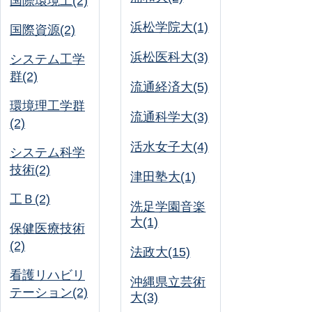
国際環境工(2)
浜松学院大(1)
国際資源(2)
浜松医科大(3)
システム工学
群(2)
流通経済大(5)
環境理工学群
流通科学大(3)
(2)
活水女子大(4)
システム科学
技術(2)
津田塾大(1)
工Ｂ(2)
洗足学園音楽
大(1)
保健医療技術
(2)
法政大(15)
看護リハビリ
沖縄県立芸術
テーション(2)
大(3)