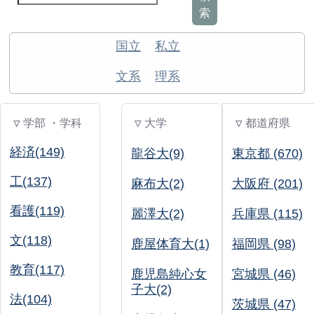
索
国立
私立
文系
理系
▽ 学部 ・学科
▽ 大学
▽ 都道府県
経済(149)
龍谷大(9)
東京都 (670)
工(137)
麻布大(2)
大阪府 (201)
看護(119)
麗澤大(2)
兵庫県 (115)
文(118)
鹿屋体育大(1)
福岡県 (98)
教育(117)
鹿児島純心女
宮城県 (46)
子大(2)
法(104)
茨城県 (47)