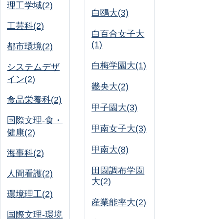
理工学域(2)
白鴎大(3)
工芸科(2)
白百合女子大
(1)
都市環境(2)
白梅学園大(1)
システムデザ
イン(2)
畿央大(2)
食品栄養科(2)
甲子園大(3)
国際文理-食・
甲南女子大(3)
健康(2)
甲南大(8)
海事科(2)
田園調布学園
人間看護(2)
大(2)
環境理工(2)
産業能率大(2)
国際文理-環境