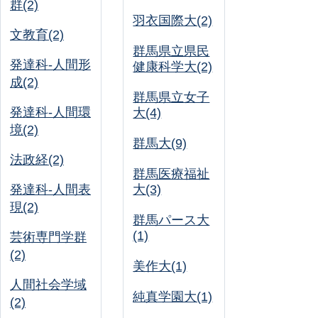
群(2)
羽衣国際大(2)
文教育(2)
群馬県立県民
発達科-人間形
健康科学大(2)
成(2)
群馬県立女子
発達科-人間環
大(4)
境(2)
群馬大(9)
法政経(2)
群馬医療福祉
発達科-人間表
大(3)
現(2)
群馬パース大
(1)
芸術専門学群
(2)
美作大(1)
人間社会学域
純真学園大(1)
(2)