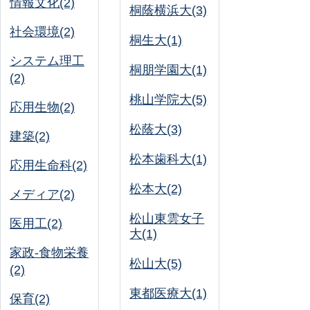
情報文化(2)
桐蔭横浜大(3)
社会環境(2)
桐生大(1)
システム理工
桐朋学園大(1)
(2)
桃山学院大(5)
応用生物(2)
松蔭大(3)
建築(2)
松本歯科大(1)
応用生命科(2)
松本大(2)
メディア(2)
松山東雲女子
医用工(2)
大(1)
家政-食物栄養
松山大(5)
(2)
東都医療大(1)
保育(2)