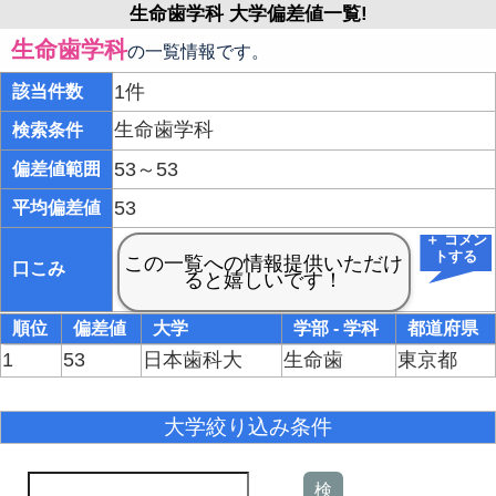
生命歯学科 大学偏差値一覧!
生命歯学科
の一覧情報です。
1件
該当件数
生命歯学科
検索条件
53～53
偏差値範囲
53
平均偏差値
＋ コメン
トする
口こみ
順位
偏差値
大学
学部 - 学科
都道府県
1
53
日本歯科大
生命歯
東京都
大学絞り込み条件
検