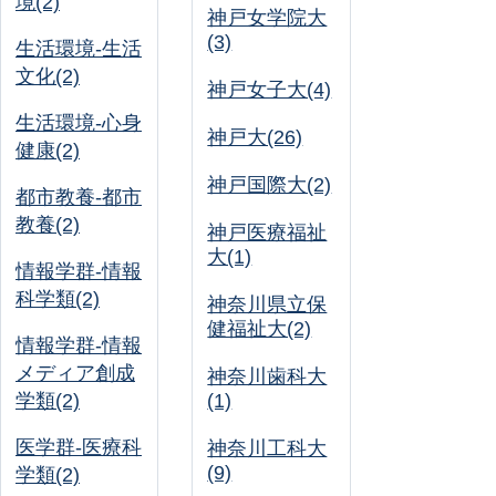
境(2)
神戸女学院大
(3)
生活環境-生活
文化(2)
神戸女子大(4)
生活環境-心身
神戸大(26)
健康(2)
神戸国際大(2)
都市教養-都市
教養(2)
神戸医療福祉
大(1)
情報学群-情報
科学類(2)
神奈川県立保
健福祉大(2)
情報学群-情報
メディア創成
神奈川歯科大
学類(2)
(1)
医学群-医療科
神奈川工科大
(9)
学類(2)