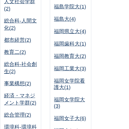
人文社会学群
福島学院大(1)
(2)
福島大(4)
総合科-人間文
化(2)
福岡県立大(4)
都市経営(2)
福岡歯科大(1)
教育二(2)
福岡教育大(2)
総合科-社会創
福岡工業大(3)
生(2)
福岡女学院看
事業構想(2)
護大(1)
経済・マネジ
福岡女学院大
メント学群(2)
(3)
総合管理(2)
福岡女子大(6)
環境科-環境科