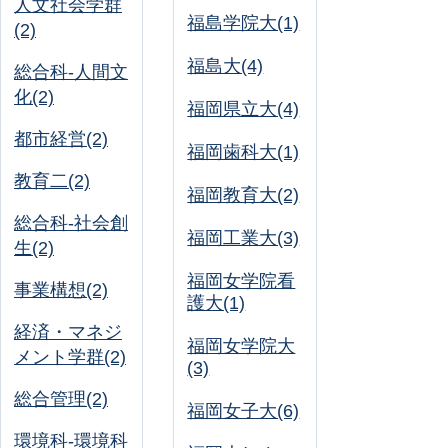
人文社会学群
福島学院大(1)
(2)
福島大(4)
総合科-人間文
化(2)
福岡県立大(4)
都市経営(2)
福岡歯科大(1)
教育二(2)
福岡教育大(2)
総合科-社会創
福岡工業大(3)
生(2)
福岡女学院看
事業構想(2)
護大(1)
経済・マネジ
福岡女学院大
メント学群(2)
(3)
総合管理(2)
福岡女子大(6)
環境科-環境科