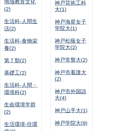
地域教育文化
神戸芸術工科
(2)
大(1)
生活科-人間生
神戸海星女子
学院大(1)
活(2)
生活科-食物栄
神戸松蔭女子
学院大(2)
養(2)
神戸常盤大(2)
第７類(2)
神戸市看護大
基礎工(2)
(2)
生活科-人間・
神戸市外国語
環境科(2)
大(4)
生命環境学群
神戸山手大(1)
(2)
神戸学院大(9)
生活環境-住環