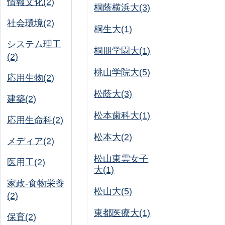
情報文化(2)
桐蔭横浜大(3)
社会環境(2)
桐生大(1)
システム理工
桐朋学園大(1)
(2)
桃山学院大(5)
応用生物(2)
松蔭大(3)
建築(2)
松本歯科大(1)
応用生命科(2)
松本大(2)
メディア(2)
松山東雲女子
医用工(2)
大(1)
家政-食物栄養
松山大(5)
(2)
東都医療大(1)
保育(2)