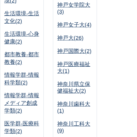
境(2)
神戸女学院大
(3)
生活環境-生活
文化(2)
神戸女子大(4)
生活環境-心身
神戸大(26)
健康(2)
神戸国際大(2)
都市教養-都市
教養(2)
神戸医療福祉
大(1)
情報学群-情報
科学類(2)
神奈川県立保
健福祉大(2)
情報学群-情報
メディア創成
神奈川歯科大
学類(2)
(1)
医学群-医療科
神奈川工科大
(9)
学類(2)