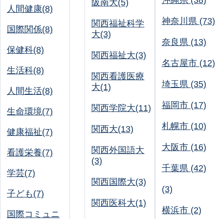
沖縄県 (38)
阪南大(5)
人間健康(8)
神奈川県 (73)
関西福祉科学
国際関係(8)
大(3)
奈良県 (13)
保健科(8)
関西福祉大(3)
名古屋市 (12)
生活科(8)
関西看護医療
埼玉県 (35)
大(1)
人間生活(8)
福岡市 (17)
関西学院大(11)
生命環境(7)
札幌市 (10)
関西大(13)
健康福祉(7)
大阪市 (16)
関西外国語大
看護栄養(7)
(3)
千葉県 (42)
学芸(7)
関西国際大(3)
(3)
子ども(7)
関西医科大(1)
横浜市 (2)
国際コミュニ