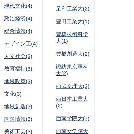
現代文化(4)
足利工業大(2)
政治経済(4)
豊田工業大(1)
総合情報(4)
豊橋技術科学
大(1)
デザイン工(4)
豊橋創造大(2)
人文社会(3)
諏訪東京理科
教育福祉(3)
大(2)
地域政策(3)
西武文理大(2)
文化(3)
西日本工業大
(2)
地域創造(3)
西南学院大(7)
国際情報(3)
西南女学院大
美術工芸(3)