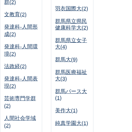
群(2)
羽衣国際大(2)
文教育(2)
群馬県立県民
発達科-人間形
健康科学大(2)
成(2)
群馬県立女子
発達科-人間環
大(4)
境(2)
群馬大(9)
法政経(2)
群馬医療福祉
発達科-人間表
大(3)
現(2)
群馬パース大
(1)
芸術専門学群
(2)
美作大(1)
人間社会学域
純真学園大(1)
(2)