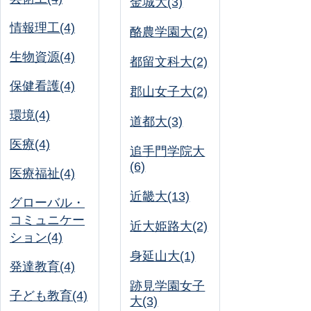
金城大(3)
情報理工(4)
酪農学園大(2)
生物資源(4)
都留文科大(2)
保健看護(4)
郡山女子大(2)
環境(4)
道都大(3)
医療(4)
追手門学院大
(6)
医療福祉(4)
近畿大(13)
グローバル・
コミュニケー
近大姫路大(2)
ション(4)
身延山大(1)
発達教育(4)
跡見学園女子
子ども教育(4)
大(3)