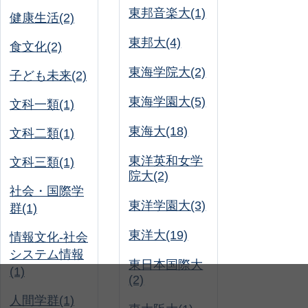
東邦音楽大(1)
健康生活(2)
東邦大(4)
食文化(2)
東海学院大(2)
子ども未来(2)
東海学園大(5)
文科一類(1)
東海大(18)
文科二類(1)
東洋英和女学
文科三類(1)
院大(2)
社会・国際学
東洋学園大(3)
群(1)
東洋大(19)
情報文化-社会
システム情報
東日本国際大
(1)
(2)
人間学群(1)