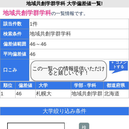
地域共創学群学科 大学偏差値一覧!
地域共創学群学科
の一覧情報です。
1件
該当件数
地域共創学群学科
検索条件
46～46
偏差値範囲
46
平均偏差値
＋ コメン
トする
口こみ
順位
偏差値
大学
学部 - 学科
都道府県
1
46
札幌大
地域共創学群
北海道
大学絞り込み条件
検