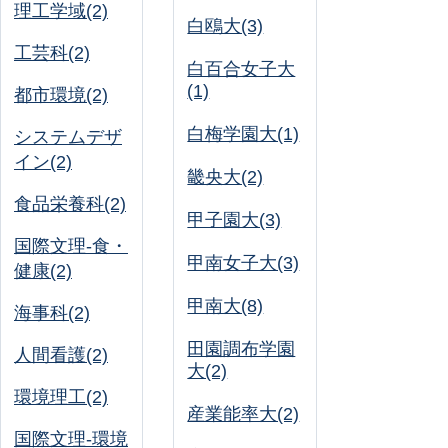
理工学域(2)
白鴎大(3)
工芸科(2)
白百合女子大
(1)
都市環境(2)
白梅学園大(1)
システムデザ
イン(2)
畿央大(2)
食品栄養科(2)
甲子園大(3)
国際文理-食・
甲南女子大(3)
健康(2)
甲南大(8)
海事科(2)
田園調布学園
人間看護(2)
大(2)
環境理工(2)
産業能率大(2)
国際文理-環境