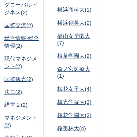
グローバルビ
横浜商科大(1)
ジネス(2)
横浜創英大(2)
国際交流(2)
椙山女学園大
総合情報-総合
(7)
情報(2)
植草学園大(2)
現代マネジメ
ント(2)
森ノ宮医療大
(1)
国際観光(2)
梅花女子大(4)
法二(2)
梅光学院大(3)
経営２(2)
桜花学園大(2)
マネジメント
(2)
桜美林大(4)