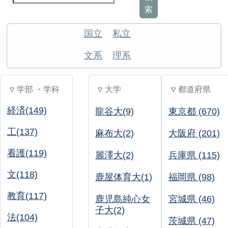
索
国立
私立
文系
理系
▽ 学部 ・学科
▽ 大学
▽ 都道府県
経済(149)
龍谷大(9)
東京都 (670)
工(137)
麻布大(2)
大阪府 (201)
看護(119)
麗澤大(2)
兵庫県 (115)
文(118)
鹿屋体育大(1)
福岡県 (98)
教育(117)
鹿児島純心女
宮城県 (46)
子大(2)
法(104)
茨城県 (47)