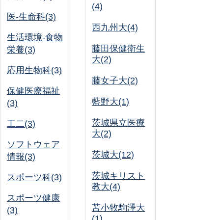
(4)
医-生命科(3)
西九州大(4)
生活環境-食物
藤田保健衛生
栄養(3)
大(2)
応用生物科(3)
藤女子大(2)
保健医療福祉
藍野大(1)
(3)
茨城県立医療
工二(3)
大(2)
ソフトウェア
茨城大(12)
情報(3)
茨城キリスト
スポーツ科(3)
教大(4)
スポーツ健康
苫小牧駒澤大
(3)
(1)