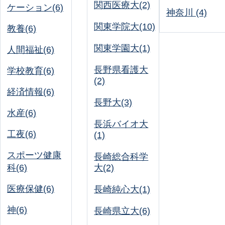
関西医療大(2)
ケーション(6)
神奈川 (4)
関東学院大(10)
教養(6)
関東学園大(1)
人間福祉(6)
長野県看護大
学校教育(6)
(2)
経済情報(6)
長野大(3)
水産(6)
長浜バイオ大
工夜(6)
(1)
スポーツ健康
長崎総合科学
科(6)
大(2)
医療保健(6)
長崎純心大(1)
神(6)
長崎県立大(6)