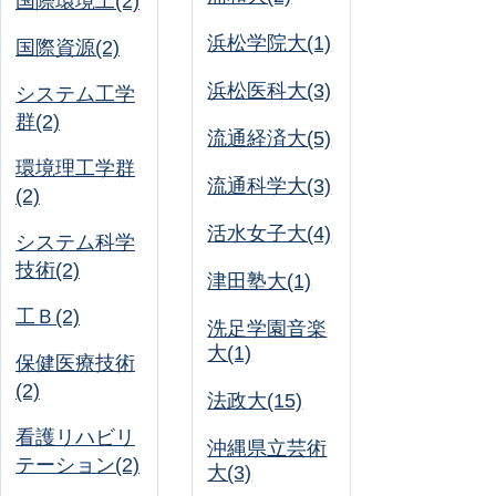
国際環境工(2)
浜松学院大(1)
国際資源(2)
浜松医科大(3)
システム工学
群(2)
流通経済大(5)
環境理工学群
流通科学大(3)
(2)
活水女子大(4)
システム科学
技術(2)
津田塾大(1)
工Ｂ(2)
洗足学園音楽
大(1)
保健医療技術
(2)
法政大(15)
看護リハビリ
沖縄県立芸術
テーション(2)
大(3)