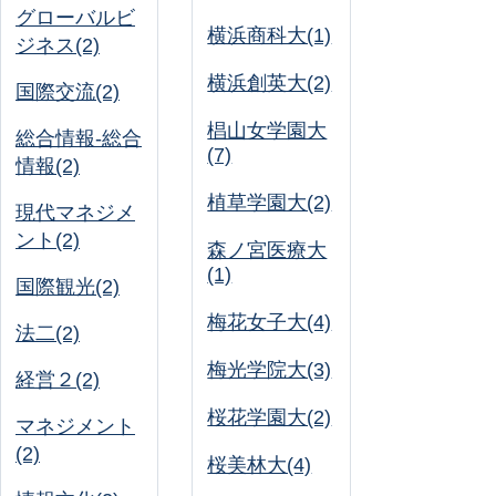
グローバルビ
横浜商科大(1)
ジネス(2)
横浜創英大(2)
国際交流(2)
椙山女学園大
総合情報-総合
(7)
情報(2)
植草学園大(2)
現代マネジメ
ント(2)
森ノ宮医療大
(1)
国際観光(2)
梅花女子大(4)
法二(2)
梅光学院大(3)
経営２(2)
桜花学園大(2)
マネジメント
(2)
桜美林大(4)