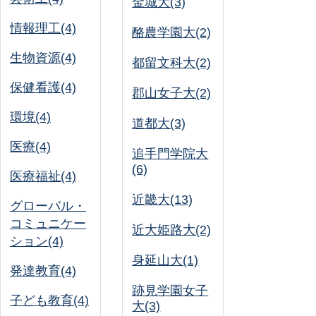
金城大(3)
情報理工(4)
酪農学園大(2)
生物資源(4)
都留文科大(2)
保健看護(4)
郡山女子大(2)
環境(4)
道都大(3)
医療(4)
追手門学院大
(6)
医療福祉(4)
近畿大(13)
グローバル・
コミュニケー
近大姫路大(2)
ション(4)
身延山大(1)
発達教育(4)
跡見学園女子
子ども教育(4)
大(3)