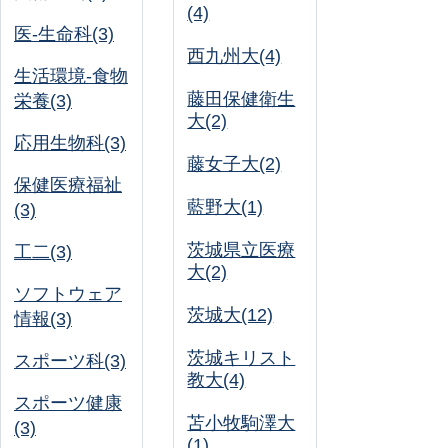
(4)
医-生命科(3)
西九州大(4)
生活環境-食物
藤田保健衛生
栄養(3)
大(2)
応用生物科(3)
藤女子大(2)
保健医療福祉
藍野大(1)
(3)
茨城県立医療
工二(3)
大(2)
ソフトウェア
茨城大(12)
情報(3)
茨城キリスト
スポーツ科(3)
教大(4)
スポーツ健康
苫小牧駒澤大
(3)
(1)