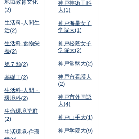
地域教育文化
神戸芸術工科
(2)
大(1)
生活科-人間生
神戸海星女子
学院大(1)
活(2)
生活科-食物栄
神戸松蔭女子
学院大(2)
養(2)
神戸常盤大(2)
第７類(2)
神戸市看護大
基礎工(2)
(2)
生活科-人間・
神戸市外国語
環境科(2)
大(4)
生命環境学群
神戸山手大(1)
(2)
神戸学院大(9)
生活環境-住環