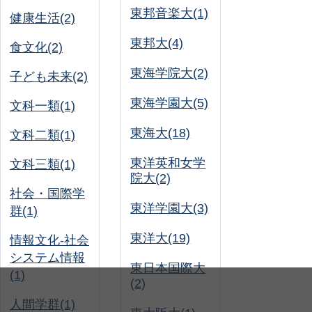
東邦音楽大(1)
健康生活(2)
東邦大(4)
食文化(2)
東海学院大(2)
子ども未来(2)
東海学園大(5)
文科一類(1)
東海大(18)
文科二類(1)
東洋英和女学
文科三類(1)
院大(2)
社会・国際学
東洋学園大(3)
群(1)
東洋大(19)
情報文化-社会
システム情報
東日本国際大
(1)
(2)
人間学群(1)