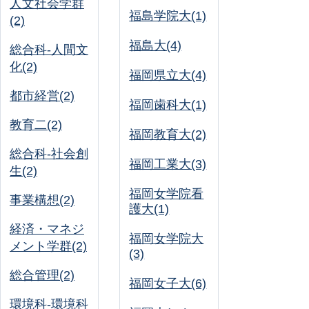
人文社会学群
福島学院大(1)
(2)
福島大(4)
総合科-人間文
化(2)
福岡県立大(4)
都市経営(2)
福岡歯科大(1)
教育二(2)
福岡教育大(2)
総合科-社会創
福岡工業大(3)
生(2)
福岡女学院看
事業構想(2)
護大(1)
経済・マネジ
福岡女学院大
メント学群(2)
(3)
総合管理(2)
福岡女子大(6)
環境科-環境科