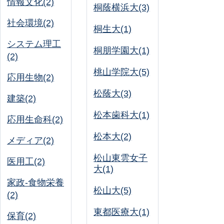
情報文化(2)
桐蔭横浜大(3)
社会環境(2)
桐生大(1)
システム理工
桐朋学園大(1)
(2)
桃山学院大(5)
応用生物(2)
松蔭大(3)
建築(2)
松本歯科大(1)
応用生命科(2)
松本大(2)
メディア(2)
松山東雲女子
医用工(2)
大(1)
家政-食物栄養
松山大(5)
(2)
東都医療大(1)
保育(2)