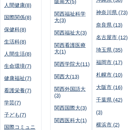
沖縄県 (38)
阪南大(5)
人間健康(8)
神奈川県 (73)
関西福祉科学
国際関係(8)
大(3)
奈良県 (13)
保健科(8)
関西福祉大(3)
名古屋市 (12)
生活科(8)
関西看護医療
埼玉県 (35)
大(1)
人間生活(8)
福岡市 (17)
関西学院大(11)
生命環境(7)
札幌市 (10)
関西大(13)
健康福祉(7)
大阪市 (16)
関西外国語大
看護栄養(7)
(3)
千葉県 (42)
学芸(7)
関西国際大(3)
(3)
子ども(7)
関西医科大(1)
横浜市 (2)
国際コミュニ