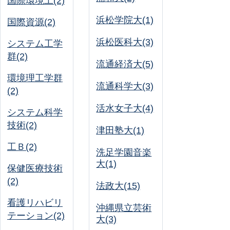
国際環境工(2)
浜松学院大(1)
国際資源(2)
浜松医科大(3)
システム工学
群(2)
流通経済大(5)
環境理工学群
流通科学大(3)
(2)
活水女子大(4)
システム科学
技術(2)
津田塾大(1)
工Ｂ(2)
洗足学園音楽
大(1)
保健医療技術
(2)
法政大(15)
看護リハビリ
沖縄県立芸術
テーション(2)
大(3)