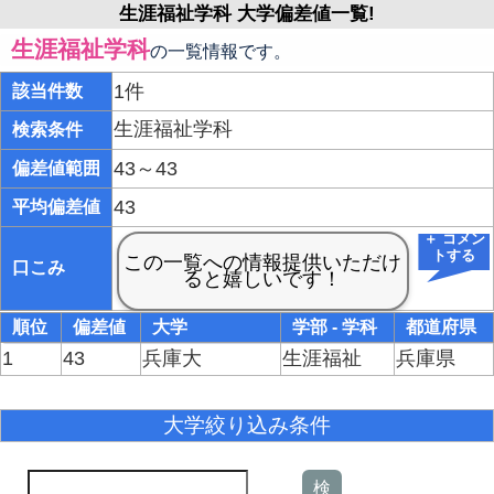
生涯福祉学科 大学偏差値一覧!
生涯福祉学科
の一覧情報です。
1件
該当件数
生涯福祉学科
検索条件
43～43
偏差値範囲
43
平均偏差値
＋ コメン
トする
口こみ
順位
偏差値
大学
学部 - 学科
都道府県
1
43
兵庫大
生涯福祉
兵庫県
大学絞り込み条件
検