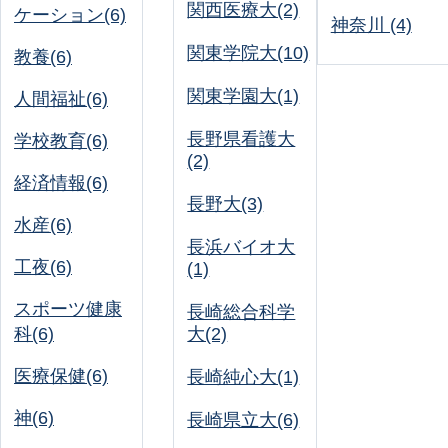
関西医療大(2)
ケーション(6)
神奈川 (4)
関東学院大(10)
教養(6)
関東学園大(1)
人間福祉(6)
長野県看護大
学校教育(6)
(2)
経済情報(6)
長野大(3)
水産(6)
長浜バイオ大
工夜(6)
(1)
スポーツ健康
長崎総合科学
科(6)
大(2)
医療保健(6)
長崎純心大(1)
神(6)
長崎県立大(6)