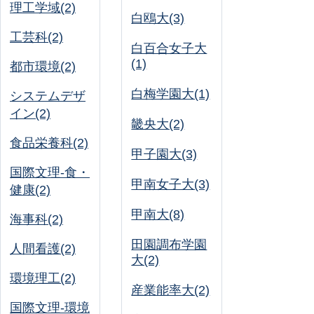
理工学域(2)
白鴎大(3)
工芸科(2)
白百合女子大
(1)
都市環境(2)
白梅学園大(1)
システムデザ
イン(2)
畿央大(2)
食品栄養科(2)
甲子園大(3)
国際文理-食・
甲南女子大(3)
健康(2)
甲南大(8)
海事科(2)
田園調布学園
人間看護(2)
大(2)
環境理工(2)
産業能率大(2)
国際文理-環境