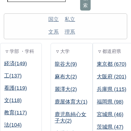
索
国立
私立
文系
理系
▽ 学部 ・学科
▽ 大学
▽ 都道府県
経済(149)
龍谷大(9)
東京都 (670)
工(137)
麻布大(2)
大阪府 (201)
看護(119)
麗澤大(2)
兵庫県 (115)
文(118)
鹿屋体育大(1)
福岡県 (98)
教育(117)
鹿児島純心女
宮城県 (46)
子大(2)
法(104)
茨城県 (47)