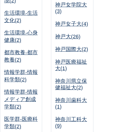
境(2)
神戸女学院大
(3)
生活環境-生活
文化(2)
神戸女子大(4)
生活環境-心身
神戸大(26)
健康(2)
神戸国際大(2)
都市教養-都市
教養(2)
神戸医療福祉
大(1)
情報学群-情報
科学類(2)
神奈川県立保
健福祉大(2)
情報学群-情報
メディア創成
神奈川歯科大
学類(2)
(1)
医学群-医療科
神奈川工科大
(9)
学類(2)