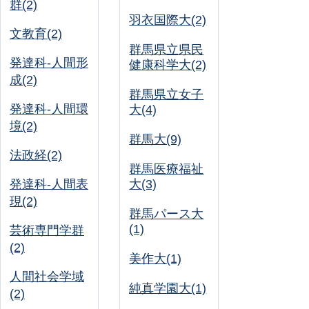
群(2)
羽衣国際大(2)
文教育(2)
群馬県立県民
発達科-人間形
健康科学大(2)
成(2)
群馬県立女子
発達科-人間環
大(4)
境(2)
群馬大(9)
法政経(2)
群馬医療福祉
発達科-人間表
大(3)
現(2)
群馬パース大
(1)
芸術専門学群
(2)
美作大(1)
人間社会学域
純真学園大(1)
(2)