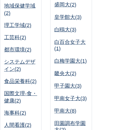
盛岡大(2)
地域保健学域
(2)
皇学館大(3)
理工学域(2)
白鴎大(3)
工芸科(2)
白百合女子大
(1)
都市環境(2)
白梅学園大(1)
システムデザ
イン(2)
畿央大(2)
食品栄養科(2)
甲子園大(3)
国際文理-食・
甲南女子大(3)
健康(2)
甲南大(8)
海事科(2)
田園調布学園
人間看護(2)
大(2)