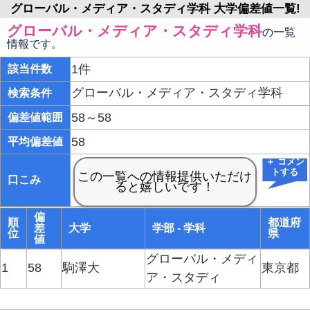
グローバル・メディア・スタディ学科 大学偏差値一覧!
グローバル・メディア・スタディ学科
の一覧
情報です。
1件
該当件数
グローバル・メディア・スタディ学科
検索条件
58～58
偏差値範囲
58
平均偏差値
＋ コメン
トする
口こみ
偏
順
都道府
差
大学
学部 - 学科
位
県
値
グローバル・メディ
1
58
駒澤大
東京都
ア・スタディ