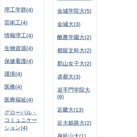
理工学群(4)
金城学院大(5)
芸術工(4)
金城大(3)
情報理工(4)
酪農学園大(2)
生物資源(4)
都留文科大(2)
保健看護(4)
郡山女子大(2)
環境(4)
道都大(3)
医療(4)
追手門学院大
(6)
医療福祉(4)
近畿大(13)
グローバル・
コミュニケー
近大姫路大(2)
ション(4)
身延山大(1)