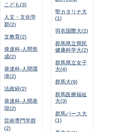
こども(3)
聖カタリナ大
人文・文化学
(1)
群(2)
羽衣国際大(2)
文教育(2)
群馬県立県民
発達科-人間形
健康科学大(2)
成(2)
群馬県立女子
発達科-人間環
大(4)
境(2)
群馬大(9)
法政経(2)
群馬医療福祉
発達科-人間表
大(3)
現(2)
群馬パース大
(1)
芸術専門学群
(2)