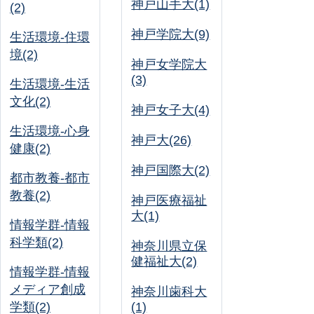
神戸山手大(1)
(2)
神戸学院大(9)
生活環境-住環
境(2)
神戸女学院大
(3)
生活環境-生活
文化(2)
神戸女子大(4)
生活環境-心身
神戸大(26)
健康(2)
神戸国際大(2)
都市教養-都市
教養(2)
神戸医療福祉
大(1)
情報学群-情報
科学類(2)
神奈川県立保
健福祉大(2)
情報学群-情報
メディア創成
神奈川歯科大
学類(2)
(1)