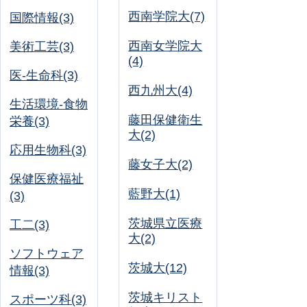
西南学院大(7)
国際情報(3)
西南女学院大
美術工芸(3)
(4)
医-生命科(3)
西九州大(4)
生活環境-食物
藤田保健衛生
栄養(3)
大(2)
応用生物科(3)
藤女子大(2)
保健医療福祉
藍野大(1)
(3)
茨城県立医療
工二(3)
大(2)
ソフトウェア
茨城大(12)
情報(3)
茨城キリスト
スポーツ科(3)