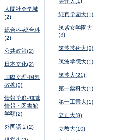
美作大(1)
人間社会学域
純真学園大(1)
(2)
筑紫女学園大
総合科-総合科
(3)
(2)
筑波技術大(2)
公共政策(2)
筑波学院大(1)
日本文化(2)
筑波大(21)
国際文理-国際
教養(2)
第一薬科大(1)
情報学群-知識
第一工業大(1)
情報・図書館
学類(2)
立正大(8)
外国語２(2)
立教大(10)