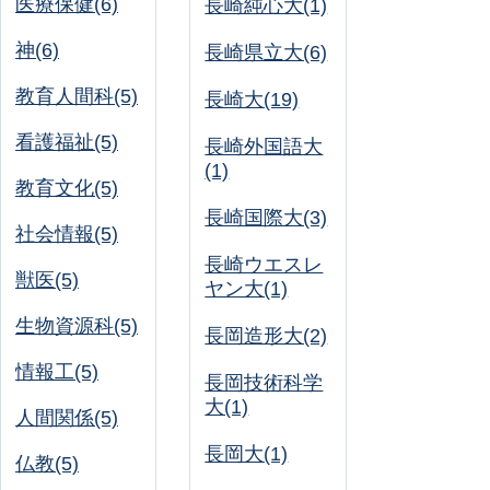
医療保健(6)
長崎純心大(1)
神(6)
長崎県立大(6)
教育人間科(5)
長崎大(19)
看護福祉(5)
長崎外国語大
(1)
教育文化(5)
長崎国際大(3)
社会情報(5)
長崎ウエスレ
獣医(5)
ヤン大(1)
生物資源科(5)
長岡造形大(2)
情報工(5)
長岡技術科学
大(1)
人間関係(5)
長岡大(1)
仏教(5)