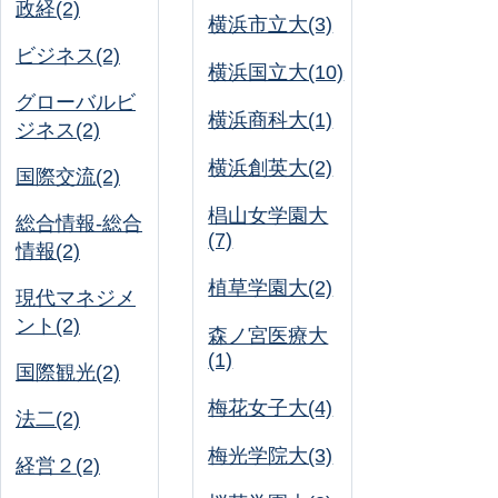
政経(2)
横浜市立大(3)
ビジネス(2)
横浜国立大(10)
グローバルビ
横浜商科大(1)
ジネス(2)
横浜創英大(2)
国際交流(2)
椙山女学園大
総合情報-総合
(7)
情報(2)
植草学園大(2)
現代マネジメ
ント(2)
森ノ宮医療大
(1)
国際観光(2)
梅花女子大(4)
法二(2)
梅光学院大(3)
経営２(2)