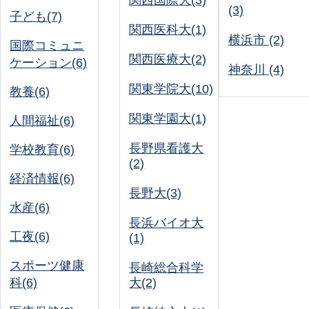
関西国際大(3)
(3)
子ども(7)
関西医科大(1)
横浜市 (2)
国際コミュニ
関西医療大(2)
ケーション(6)
神奈川 (4)
関東学院大(10)
教養(6)
関東学園大(1)
人間福祉(6)
長野県看護大
学校教育(6)
(2)
経済情報(6)
長野大(3)
水産(6)
長浜バイオ大
工夜(6)
(1)
スポーツ健康
長崎総合科学
科(6)
大(2)