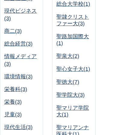
総合大学校(1)
現代ビジネス
聖隷クリスト
(3)
ファー大(3)
商二(3)
聖路加国際大
(1)
総合経営(3)
聖泉大(2)
情報メディア
(3)
聖心女子大(1)
環境情報(3)
聖徳大(7)
栄養科(3)
聖学院大(3)
栄養(3)
聖マリア学院
児童(3)
大(1)
現代生活(3)
聖マリアンナ
医科大(1)