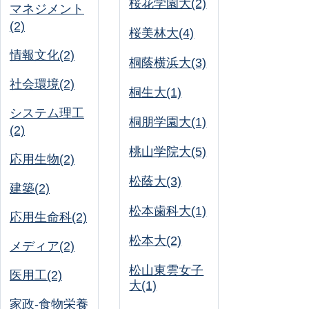
桜花学園大(2)
マネジメント
(2)
桜美林大(4)
情報文化(2)
桐蔭横浜大(3)
社会環境(2)
桐生大(1)
システム理工
桐朋学園大(1)
(2)
桃山学院大(5)
応用生物(2)
松蔭大(3)
建築(2)
松本歯科大(1)
応用生命科(2)
松本大(2)
メディア(2)
松山東雲女子
医用工(2)
大(1)
家政-食物栄養