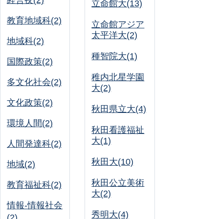
経営夜(2)
立命館大(13)
教育地域科(2)
立命館アジア
太平洋大(2)
地域科(2)
種智院大(1)
国際政策(2)
稚内北星学園
多文化社会(2)
大(2)
文化政策(2)
秋田県立大(4)
環境人間(2)
秋田看護福祉
大(1)
人間発達科(2)
秋田大(10)
地域(2)
秋田公立美術
教育福祉科(2)
大(2)
情報-情報社会
秀明大(4)
(2)