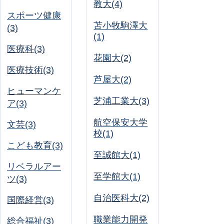
教大(4)
スポーツ健康
苫小牧駒澤大
(3)
(1)
医療科(3)
花園大(2)
医療技術(3)
芦屋大(2)
ヒューマンケ
芝浦工業大(3)
ア(3)
航空保安大学
文芸(3)
校(1)
こども教育(3)
至誠館大(1)
リベラルアー
至学館大(1)
ツ(3)
自治医科大(2)
国際経営(3)
職業能力開発
総合福祉(3)