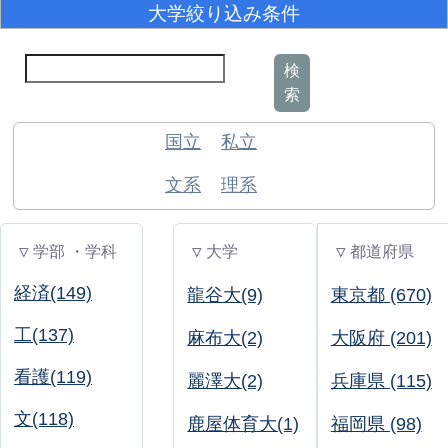
大学絞り込み条件
検
索
国立
私立
文系
理系
▽ 学部 ・学科
▽ 大学
▽ 都道府県
経済(149)
龍谷大(9)
東京都 (670)
工(137)
麻布大(2)
大阪府 (201)
看護(119)
麗澤大(2)
兵庫県 (115)
文(118)
鹿屋体育大(1)
福岡県 (98)