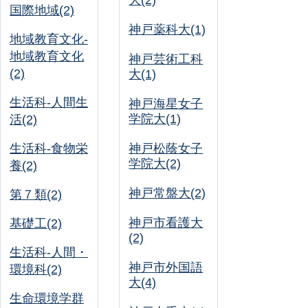
大(2)
国際地域(2)
神戸薬科大(1)
地域教育文化-
地域教育文化
神戸芸術工科
(2)
大(1)
生活科-人間生
神戸海星女子
学院大(1)
活(2)
生活科-食物栄
神戸松蔭女子
学院大(2)
養(2)
神戸常盤大(2)
第７類(2)
神戸市看護大
基礎工(2)
(2)
生活科-人間・
神戸市外国語
環境科(2)
大(4)
生命環境学群