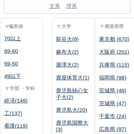
文系
理系
▽偏差値
▽ 大学
▽ 都道府県
70以上
龍谷大(9)
東京都 (670)
69-60
麻布大(2)
大阪府 (201)
59-50
麗澤大(2)
兵庫県 (115)
49以下
鹿屋体育大(1)
福岡県 (98)
▽ 学部 ・学科
鹿児島純心女
宮城県 (46)
子大(2)
経済(149)
茨城県 (47)
鹿児島大(20)
工(137)
千葉市 (24)
鹿児島国際大
看護(119)
広島県 (97)
(3)