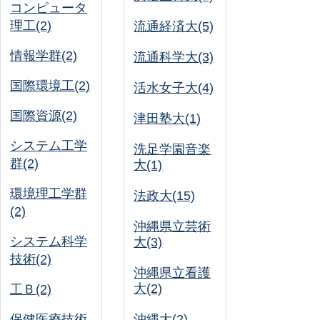
コンピュータ
理工(2)
流通経済大(5)
情報学群(2)
流通科学大(3)
国際環境工(2)
活水女子大(4)
国際資源(2)
津田塾大(1)
システム工学
洗足学園音楽
群(2)
大(1)
環境理工学群
法政大(15)
(2)
沖縄県立芸術
システム科学
大(3)
技術(2)
沖縄県立看護
大(2)
工Ｂ(2)
保健医療技術
沖縄大(2)