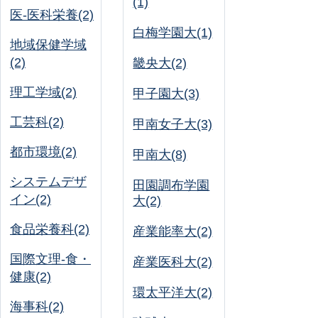
(1)
医-医科栄養(2)
白梅学園大(1)
地域保健学域
(2)
畿央大(2)
理工学域(2)
甲子園大(3)
工芸科(2)
甲南女子大(3)
都市環境(2)
甲南大(8)
システムデザ
田園調布学園
イン(2)
大(2)
食品栄養科(2)
産業能率大(2)
国際文理-食・
産業医科大(2)
健康(2)
環太平洋大(2)
海事科(2)