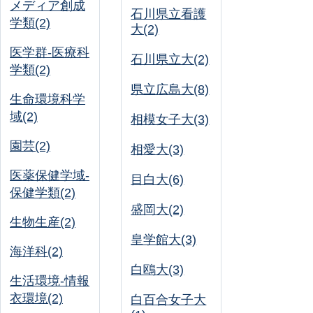
メディア創成
石川県立看護
学類(2)
大(2)
医学群-医療科
石川県立大(2)
学類(2)
県立広島大(8)
生命環境科学
域(2)
相模女子大(3)
園芸(2)
相愛大(3)
医薬保健学域-
目白大(6)
保健学類(2)
盛岡大(2)
生物生産(2)
皇学館大(3)
海洋科(2)
白鴎大(3)
生活環境-情報
衣環境(2)
白百合女子大