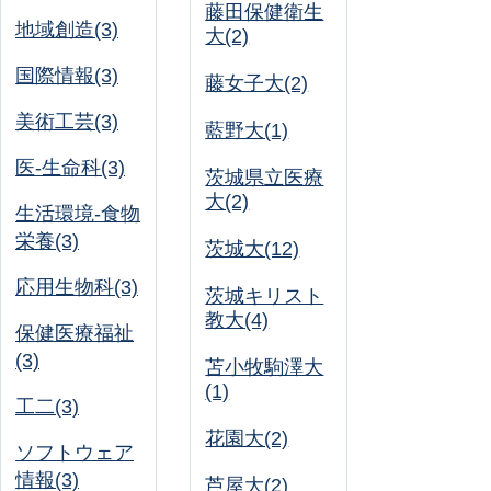
藤田保健衛生
地域創造(3)
大(2)
国際情報(3)
藤女子大(2)
美術工芸(3)
藍野大(1)
医-生命科(3)
茨城県立医療
大(2)
生活環境-食物
栄養(3)
茨城大(12)
応用生物科(3)
茨城キリスト
教大(4)
保健医療福祉
(3)
苫小牧駒澤大
(1)
工二(3)
花園大(2)
ソフトウェア
情報(3)
芦屋大(2)