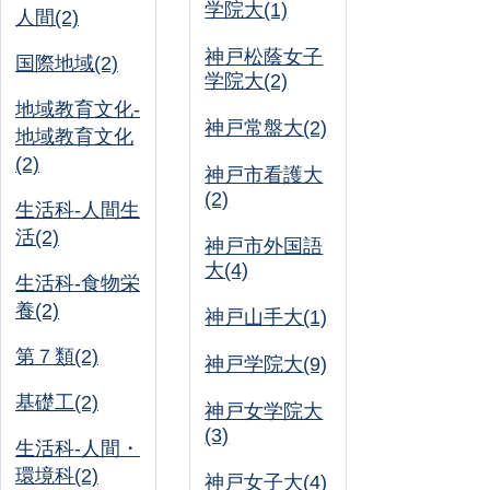
学院大(1)
人間(2)
神戸松蔭女子
国際地域(2)
学院大(2)
地域教育文化-
神戸常盤大(2)
地域教育文化
(2)
神戸市看護大
(2)
生活科-人間生
活(2)
神戸市外国語
大(4)
生活科-食物栄
養(2)
神戸山手大(1)
第７類(2)
神戸学院大(9)
基礎工(2)
神戸女学院大
(3)
生活科-人間・
環境科(2)
神戸女子大(4)