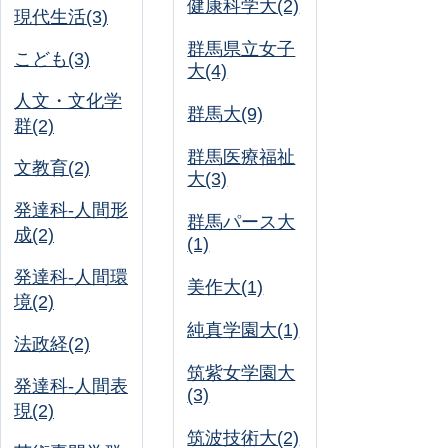
健康科学大(2)
現代生活(3)
群馬県立女子
こども(3)
大(4)
人文・文化学
群馬大(9)
群(2)
群馬医療福祉
文教育(2)
大(3)
発達科-人間形
群馬パース大
成(2)
(1)
発達科-人間環
美作大(1)
境(2)
純真学園大(1)
法政経(2)
筑紫女学園大
発達科-人間表
(3)
現(2)
筑波技術大(2)