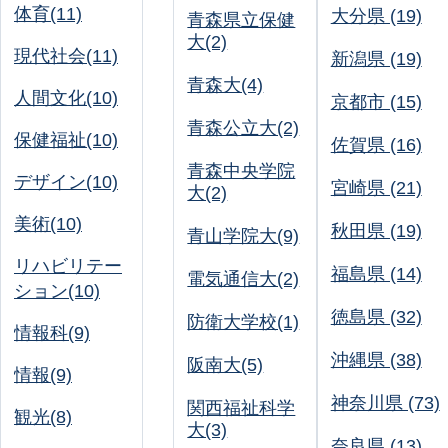
体育(11)
大分県 (19)
青森県立保健
大(2)
現代社会(11)
新潟県 (19)
青森大(4)
人間文化(10)
京都市 (15)
青森公立大(2)
保健福祉(10)
佐賀県 (16)
青森中央学院
デザイン(10)
宮崎県 (21)
大(2)
美術(10)
秋田県 (19)
青山学院大(9)
リハビリテー
福島県 (14)
電気通信大(2)
ション(10)
徳島県 (32)
防衛大学校(1)
情報科(9)
沖縄県 (38)
阪南大(5)
情報(9)
神奈川県 (73)
関西福祉科学
観光(8)
大(3)
奈良県 (13)