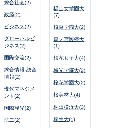
総合社会(2)
椙山女学園大
政経(2)
(7)
ビジネス(2)
植草学園大(2)
グローバルビ
森ノ宮医療大
ジネス(2)
(1)
国際交流(2)
梅花女子大(4)
総合情報-総合
梅光学院大(3)
情報(2)
桜花学園大(2)
現代マネジメ
桜美林大(4)
ント(2)
桐蔭横浜大(3)
国際観光(2)
桐生大(1)
法二(2)