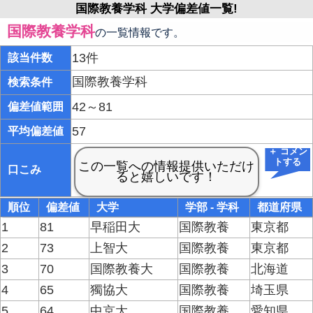
国際教養学科 大学偏差値一覧!
国際教養学科
の一覧情報です。
13件
該当件数
国際教養学科
検索条件
42～81
偏差値範囲
57
平均偏差値
＋ コメン
トする
口こみ
順位
偏差値
大学
学部 - 学科
都道府県
1
81
早稲田大
国際教養
東京都
2
73
上智大
国際教養
東京都
3
70
国際教養大
国際教養
北海道
4
65
獨協大
国際教養
埼玉県
5
64
中京大
国際教養
愛知県