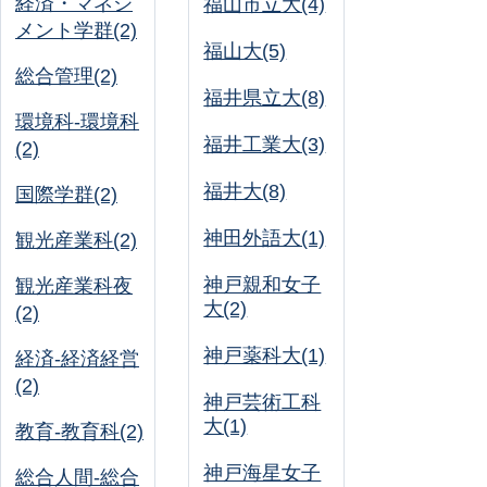
経済・マネジ
福山市立大(4)
メント学群(2)
福山大(5)
総合管理(2)
福井県立大(8)
環境科-環境科
福井工業大(3)
(2)
福井大(8)
国際学群(2)
神田外語大(1)
観光産業科(2)
神戸親和女子
観光産業科夜
大(2)
(2)
神戸薬科大(1)
経済-経済経営
(2)
神戸芸術工科
大(1)
教育-教育科(2)
神戸海星女子
総合人間-総合