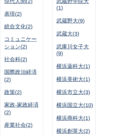
現代人間(2)
武蔵野学院大
(1)
表現(2)
武蔵野大(9)
総合文化(2)
武蔵大(3)
コミュニケー
ション(2)
武庫川女子大
(9)
社会科(2)
横浜薬科大(1)
国際政治経済
横浜美術大(1)
(2)
政策(2)
横浜市立大(3)
家政-家政経済
横浜国立大(10)
(2)
横浜商科大(1)
産業社会(2)
横浜創英大(2)