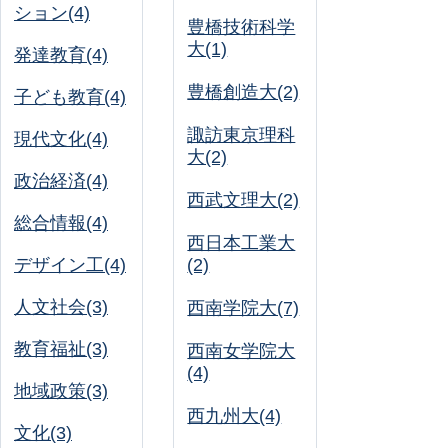
ション(4)
豊橋技術科学
大(1)
発達教育(4)
豊橋創造大(2)
子ども教育(4)
諏訪東京理科
現代文化(4)
大(2)
政治経済(4)
西武文理大(2)
総合情報(4)
西日本工業大
デザイン工(4)
(2)
人文社会(3)
西南学院大(7)
教育福祉(3)
西南女学院大
(4)
地域政策(3)
西九州大(4)
文化(3)