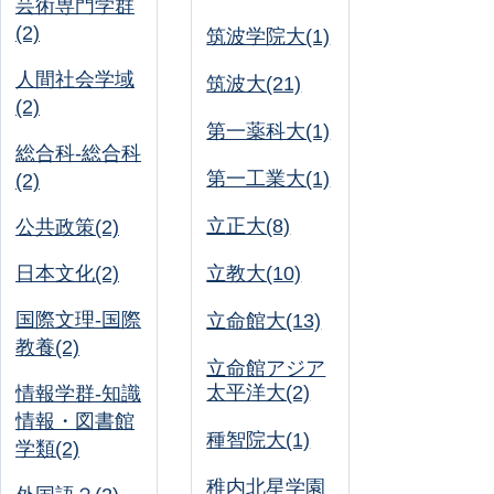
芸術専門学群
(2)
筑波学院大(1)
人間社会学域
筑波大(21)
(2)
第一薬科大(1)
総合科-総合科
第一工業大(1)
(2)
立正大(8)
公共政策(2)
日本文化(2)
立教大(10)
国際文理-国際
立命館大(13)
教養(2)
立命館アジア
太平洋大(2)
情報学群-知識
情報・図書館
種智院大(1)
学類(2)
稚内北星学園