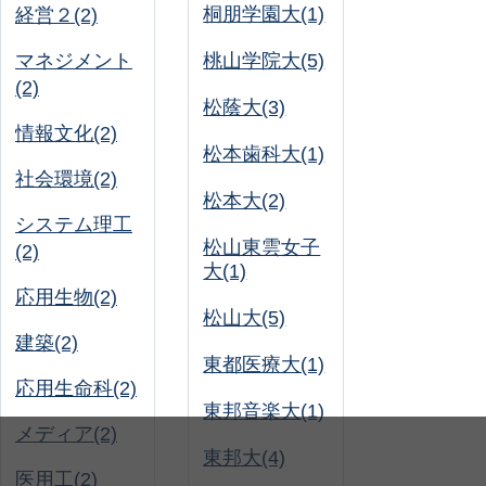
桐朋学園大(1)
経営２(2)
マネジメント
桃山学院大(5)
(2)
松蔭大(3)
情報文化(2)
松本歯科大(1)
社会環境(2)
松本大(2)
システム理工
松山東雲女子
(2)
大(1)
応用生物(2)
松山大(5)
建築(2)
東都医療大(1)
応用生命科(2)
東邦音楽大(1)
メディア(2)
東邦大(4)
医用工(2)