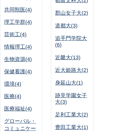
都留文科大(2)
共同獣医(4)
郡山女子大(2)
理工学群(4)
道都大(3)
芸術工(4)
追手門学院大
(6)
情報理工(4)
近畿大(13)
生物資源(4)
近大姫路大(2)
保健看護(4)
身延山大(1)
環境(4)
跡見学園女子
医療(4)
大(3)
医療福祉(4)
足利工業大(2)
グローバル・
豊田工業大(1)
コミュニケー