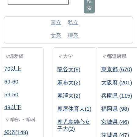
検
索
国立
私立
文系
理系
▽偏差値
▽ 大学
▽ 都道府県
70以上
龍谷大(9)
東京都 (670)
69-60
麻布大(2)
大阪府 (201)
59-50
麗澤大(2)
兵庫県 (115)
49以下
鹿屋体育大(1)
福岡県 (98)
▽ 学部 ・学科
鹿児島純心女
宮城県 (46)
子大(2)
経済(149)
茨城県 (47)