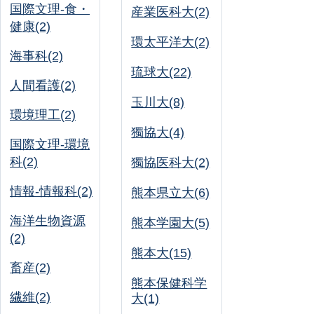
国際文理-食・
産業医科大(2)
健康(2)
環太平洋大(2)
海事科(2)
琉球大(22)
人間看護(2)
玉川大(8)
環境理工(2)
獨協大(4)
国際文理-環境
科(2)
獨協医科大(2)
情報-情報科(2)
熊本県立大(6)
海洋生物資源
熊本学園大(5)
(2)
熊本大(15)
畜産(2)
熊本保健科学
繊維(2)
大(1)