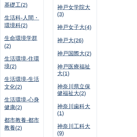
基礎工(2)
神戸女学院大
(3)
生活科-人間・
環境科(2)
神戸女子大(4)
生命環境学群
神戸大(26)
(2)
神戸国際大(2)
生活環境-住環
境(2)
神戸医療福祉
大(1)
生活環境-生活
神奈川県立保
文化(2)
健福祉大(2)
生活環境-心身
神奈川歯科大
健康(2)
(1)
都市教養-都市
神奈川工科大
教養(2)
(9)