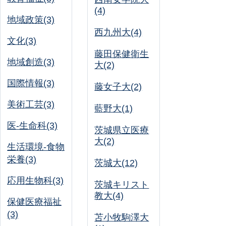
(4)
地域政策(3)
西九州大(4)
文化(3)
藤田保健衛生
地域創造(3)
大(2)
国際情報(3)
藤女子大(2)
美術工芸(3)
藍野大(1)
医-生命科(3)
茨城県立医療
大(2)
生活環境-食物
栄養(3)
茨城大(12)
応用生物科(3)
茨城キリスト
教大(4)
保健医療福祉
(3)
苫小牧駒澤大