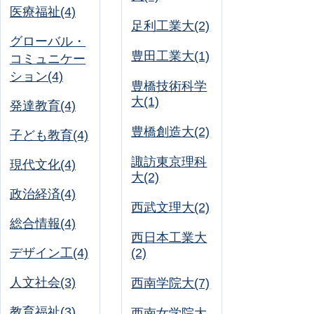
医療福祉(4)
足利工業大(2)
グローバル・
豊田工業大(1)
コミュニケー
ション(4)
豊橋技術科学
大(1)
発達教育(4)
豊橋創造大(2)
子ども教育(4)
諏訪東京理科
現代文化(4)
大(2)
政治経済(4)
西武文理大(2)
総合情報(4)
西日本工業大
デザイン工(4)
(2)
人文社会(3)
西南学院大(7)
教育福祉(3)
西南女学院大