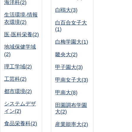
海洋科(2)
白鴎大(3)
生活環境-情報
衣環境(2)
白百合女子大
(1)
医-医科栄養(2)
白梅学園大(1)
地域保健学域
(2)
畿央大(2)
理工学域(2)
甲子園大(3)
工芸科(2)
甲南女子大(3)
都市環境(2)
甲南大(8)
システムデザ
田園調布学園
イン(2)
大(2)
食品栄養科(2)
産業能率大(2)