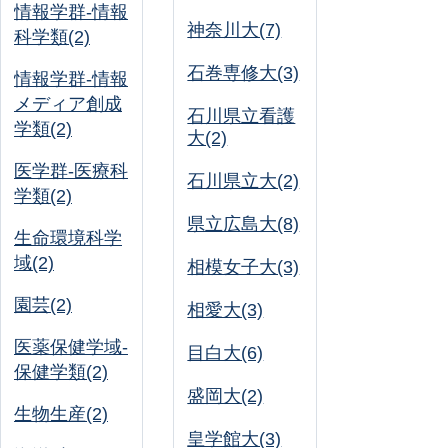
情報学群-情報
神奈川大(7)
科学類(2)
石巻専修大(3)
情報学群-情報
メディア創成
石川県立看護
学類(2)
大(2)
医学群-医療科
石川県立大(2)
学類(2)
県立広島大(8)
生命環境科学
域(2)
相模女子大(3)
園芸(2)
相愛大(3)
医薬保健学域-
目白大(6)
保健学類(2)
盛岡大(2)
生物生産(2)
皇学館大(3)