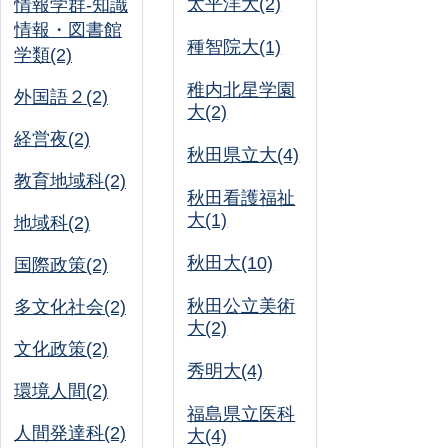
太平洋大(2)
情報学群-知識
情報・図書館
種智院大(1)
学類(2)
稚内北星学園
外国語２(2)
大(2)
経営夜(2)
秋田県立大(4)
教育地域科(2)
秋田看護福祉
大(1)
地域科(2)
秋田大(10)
国際政策(2)
秋田公立美術
多文化社会(2)
大(2)
文化政策(2)
秀明大(4)
環境人間(2)
福島県立医科
人間発達科(2)
大(4)