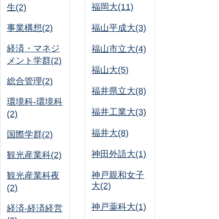
福岡大(11)
生(2)
事業構想(2)
福山平成大(3)
経済・マネジ
福山市立大(4)
メント学群(2)
福山大(5)
総合管理(2)
福井県立大(8)
環境科-環境科
福井工業大(3)
(2)
福井大(8)
国際学群(2)
神田外語大(1)
観光産業科(2)
神戸親和女子
観光産業科夜
大(2)
(2)
神戸薬科大(1)
経済-経済経営