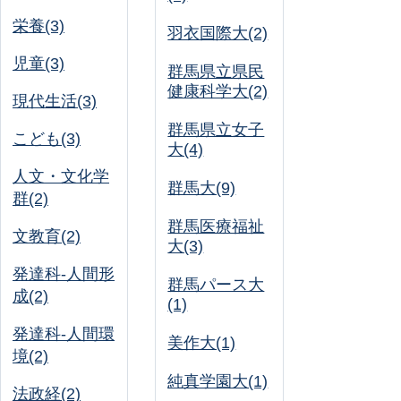
栄養(3)
羽衣国際大(2)
児童(3)
群馬県立県民
健康科学大(2)
現代生活(3)
群馬県立女子
こども(3)
大(4)
人文・文化学
群馬大(9)
群(2)
群馬医療福祉
文教育(2)
大(3)
発達科-人間形
群馬パース大
成(2)
(1)
発達科-人間環
美作大(1)
境(2)
純真学園大(1)
法政経(2)