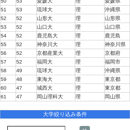
50
53
愛媛大
理
愛媛県
51
53
琉球大
理
沖縄県
52
52
山形大
理
山形県
53
52
山口大
理
山口県
54
52
鹿児島大
理
鹿児島
55
52
神奈川大
理
神奈川県
56
52
京都産業大
理
京都府
57
52
福岡大
理
福岡市
58
49
琉球大
理
沖縄県
59
48
東海大
理
東京都
60
47
城西大
理
東京都
61
47
岡山理科大
理
岡山県
大学絞り込み条件