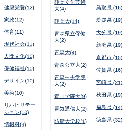
静岡文化芸術
健康栄養(12)
鳥取県 (16)
大(4)
家政(12)
愛媛県 (19)
静岡大(14)
体育(11)
大分県 (19)
青森県立保健
大(2)
現代社会(11)
新潟県 (19)
青森大(4)
人間文化(10)
京都市 (15)
青森公立大(2)
保健福祉(10)
佐賀県 (16)
青森中央学院
デザイン(10)
宮崎県 (21)
大(2)
美術(10)
秋田県 (19)
青山学院大(9)
リハビリテー
福島県 (14)
電気通信大(2)
ション(10)
徳島県 (32)
防衛大学校(1)
情報科(9)