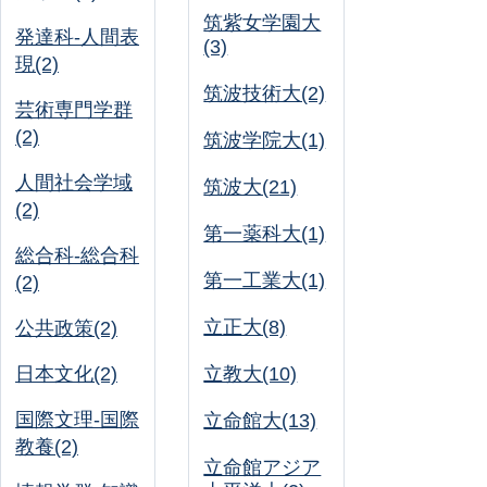
筑紫女学園大
発達科-人間表
(3)
現(2)
筑波技術大(2)
芸術専門学群
(2)
筑波学院大(1)
人間社会学域
筑波大(21)
(2)
第一薬科大(1)
総合科-総合科
第一工業大(1)
(2)
立正大(8)
公共政策(2)
日本文化(2)
立教大(10)
国際文理-国際
立命館大(13)
教養(2)
立命館アジア