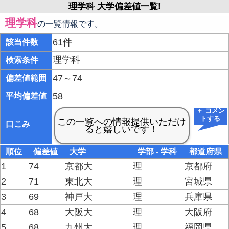
理学科 大学偏差値一覧!
理学科
の一覧情報です。
61件
該当件数
理学科
検索条件
47～74
偏差値範囲
58
平均偏差値
＋ コメン
トする
口こみ
順位
偏差値
大学
学部 - 学科
都道府県
1
74
京都大
理
京都府
2
71
東北大
理
宮城県
3
69
神戸大
理
兵庫県
4
68
大阪大
理
大阪府
5
68
九州大
理
福岡県