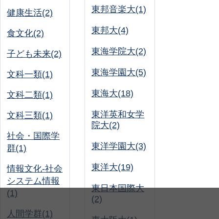
東邦音楽大(1)
健康生活(2)
東邦大(4)
食文化(2)
東海学院大(2)
子ども未来(2)
東海学園大(5)
文科一類(1)
東海大(18)
文科二類(1)
東洋英和女学
文科三類(1)
院大(2)
社会・国際学
東洋学園大(3)
群(1)
東洋大(19)
情報文化-社会
システム情報
東日本国際大
(1)
(2)
人間学群(1)