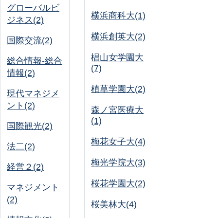
グローバルビ
横浜商科大(1)
ジネス(2)
横浜創英大(2)
国際交流(2)
椙山女学園大
総合情報-総合
(7)
情報(2)
植草学園大(2)
現代マネジメ
ント(2)
森ノ宮医療大
(1)
国際観光(2)
梅花女子大(4)
法二(2)
梅光学院大(3)
経営２(2)
桜花学園大(2)
マネジメント
(2)
桜美林大(4)