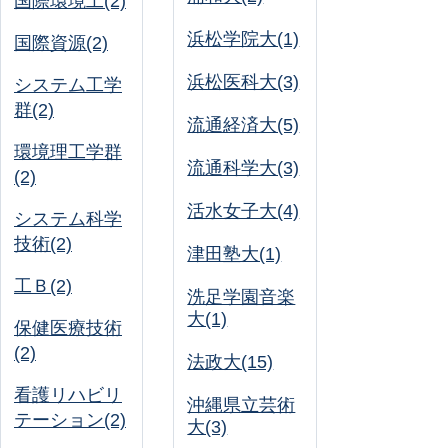
国際環境工(2)
浜松学院大(1)
国際資源(2)
浜松医科大(3)
システム工学
群(2)
流通経済大(5)
環境理工学群
流通科学大(3)
(2)
活水女子大(4)
システム科学
技術(2)
津田塾大(1)
工Ｂ(2)
洗足学園音楽
大(1)
保健医療技術
(2)
法政大(15)
看護リハビリ
沖縄県立芸術
テーション(2)
大(3)