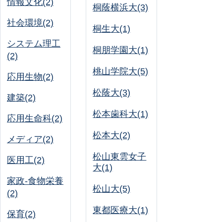
情報文化(2)
桐蔭横浜大(3)
社会環境(2)
桐生大(1)
システム理工
桐朋学園大(1)
(2)
桃山学院大(5)
応用生物(2)
松蔭大(3)
建築(2)
松本歯科大(1)
応用生命科(2)
松本大(2)
メディア(2)
松山東雲女子
医用工(2)
大(1)
家政-食物栄養
松山大(5)
(2)
東都医療大(1)
保育(2)