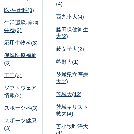
(4)
医-生命科(3)
西九州大(4)
生活環境-食物
藤田保健衛生
栄養(3)
大(2)
応用生物科(3)
藤女子大(2)
保健医療福祉
藍野大(1)
(3)
茨城県立医療
工二(3)
大(2)
ソフトウェア
茨城大(12)
情報(3)
茨城キリスト
スポーツ科(3)
教大(4)
スポーツ健康
苫小牧駒澤大
(3)
(1)