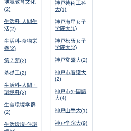
地域教育文化
神戸芸術工科
(2)
大(1)
生活科-人間生
神戸海星女子
学院大(1)
活(2)
生活科-食物栄
神戸松蔭女子
学院大(2)
養(2)
神戸常盤大(2)
第７類(2)
神戸市看護大
基礎工(2)
(2)
生活科-人間・
神戸市外国語
環境科(2)
大(4)
生命環境学群
神戸山手大(1)
(2)
神戸学院大(9)
生活環境-住環