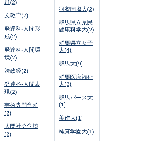
群(2)
羽衣国際大(2)
文教育(2)
群馬県立県民
発達科-人間形
健康科学大(2)
成(2)
群馬県立女子
発達科-人間環
大(4)
境(2)
群馬大(9)
法政経(2)
群馬医療福祉
発達科-人間表
大(3)
現(2)
群馬パース大
(1)
芸術専門学群
(2)
美作大(1)
人間社会学域
純真学園大(1)
(2)