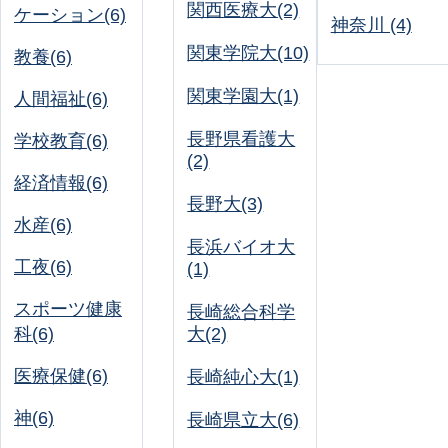
関西医療大(2)
ケーション(6)
神奈川 (4)
関東学院大(10)
教養(6)
関東学園大(1)
人間福祉(6)
長野県看護大
学校教育(6)
(2)
経済情報(6)
長野大(3)
水産(6)
長浜バイオ大
工夜(6)
(1)
スポーツ健康
長崎総合科学
科(6)
大(2)
医療保健(6)
長崎純心大(1)
神(6)
長崎県立大(6)