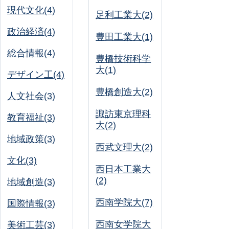
現代文化(4)
足利工業大(2)
政治経済(4)
豊田工業大(1)
総合情報(4)
豊橋技術科学
大(1)
デザイン工(4)
豊橋創造大(2)
人文社会(3)
諏訪東京理科
教育福祉(3)
大(2)
地域政策(3)
西武文理大(2)
文化(3)
西日本工業大
(2)
地域創造(3)
西南学院大(7)
国際情報(3)
西南女学院大
美術工芸(3)