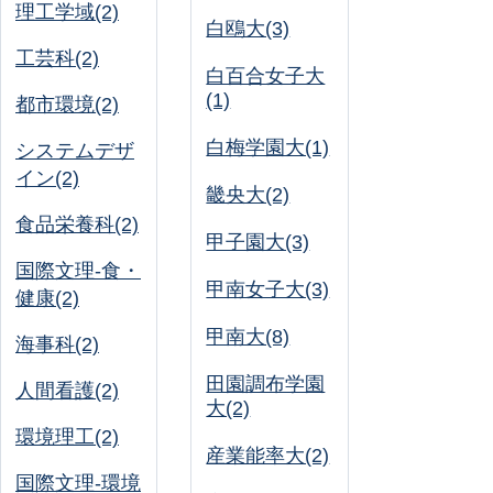
理工学域(2)
白鴎大(3)
工芸科(2)
白百合女子大
(1)
都市環境(2)
白梅学園大(1)
システムデザ
イン(2)
畿央大(2)
食品栄養科(2)
甲子園大(3)
国際文理-食・
甲南女子大(3)
健康(2)
甲南大(8)
海事科(2)
田園調布学園
人間看護(2)
大(2)
環境理工(2)
産業能率大(2)
国際文理-環境