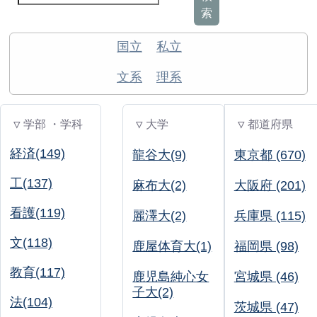
索
国立
私立
文系
理系
▽ 学部 ・学科
▽ 大学
▽ 都道府県
経済(149)
龍谷大(9)
東京都 (670)
工(137)
麻布大(2)
大阪府 (201)
看護(119)
麗澤大(2)
兵庫県 (115)
文(118)
鹿屋体育大(1)
福岡県 (98)
教育(117)
鹿児島純心女
宮城県 (46)
子大(2)
法(104)
茨城県 (47)