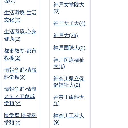
境(2)
神戸女学院大
(3)
生活環境-生活
文化(2)
神戸女子大(4)
生活環境-心身
神戸大(26)
健康(2)
神戸国際大(2)
都市教養-都市
教養(2)
神戸医療福祉
大(1)
情報学群-情報
科学類(2)
神奈川県立保
健福祉大(2)
情報学群-情報
メディア創成
神奈川歯科大
学類(2)
(1)
医学群-医療科
神奈川工科大
(9)
学類(2)