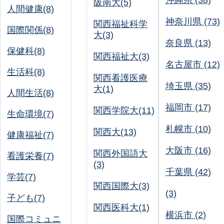
沖縄県 (38)
阪南大(5)
人間健康(8)
神奈川県 (73)
関西福祉科学
国際関係(8)
大(3)
奈良県 (13)
保健科(8)
関西福祉大(3)
名古屋市 (12)
生活科(8)
関西看護医療
埼玉県 (35)
大(1)
人間生活(8)
福岡市 (17)
関西学院大(11)
生命環境(7)
札幌市 (10)
関西大(13)
健康福祉(7)
大阪市 (16)
関西外国語大
看護栄養(7)
(3)
千葉県 (42)
学芸(7)
関西国際大(3)
(3)
子ども(7)
関西医科大(1)
横浜市 (2)
国際コミュニ