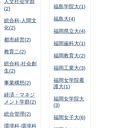
人文社会学群
福島学院大(1)
(2)
福島大(4)
総合科-人間文
化(2)
福岡県立大(4)
都市経営(2)
福岡歯科大(1)
教育二(2)
福岡教育大(2)
総合科-社会創
福岡工業大(3)
生(2)
福岡女学院看
事業構想(2)
護大(1)
経済・マネジ
福岡女学院大
メント学群(2)
(3)
総合管理(2)
福岡女子大(6)
環境科-環境科