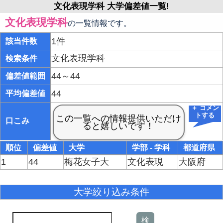
文化表現学科 大学偏差値一覧!
文化表現学科
の一覧情報です。
1件
該当件数
文化表現学科
検索条件
44～44
偏差値範囲
44
平均偏差値
＋ コメン
トする
口こみ
順位
偏差値
大学
学部 - 学科
都道府県
1
44
梅花女子大
文化表現
大阪府
大学絞り込み条件
検