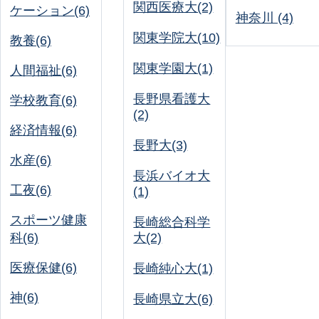
関西医療大(2)
ケーション(6)
神奈川 (4)
関東学院大(10)
教養(6)
関東学園大(1)
人間福祉(6)
長野県看護大
学校教育(6)
(2)
経済情報(6)
長野大(3)
水産(6)
長浜バイオ大
工夜(6)
(1)
スポーツ健康
長崎総合科学
科(6)
大(2)
医療保健(6)
長崎純心大(1)
神(6)
長崎県立大(6)