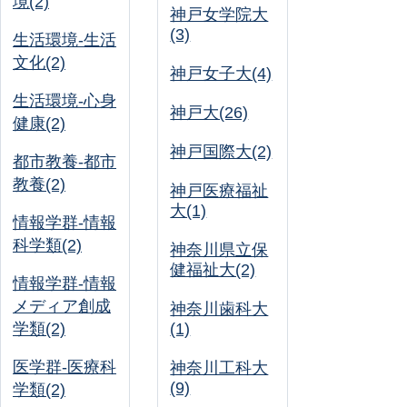
境(2)
神戸女学院大
(3)
生活環境-生活
文化(2)
神戸女子大(4)
生活環境-心身
神戸大(26)
健康(2)
神戸国際大(2)
都市教養-都市
教養(2)
神戸医療福祉
大(1)
情報学群-情報
科学類(2)
神奈川県立保
健福祉大(2)
情報学群-情報
メディア創成
神奈川歯科大
学類(2)
(1)
医学群-医療科
神奈川工科大
(9)
学類(2)