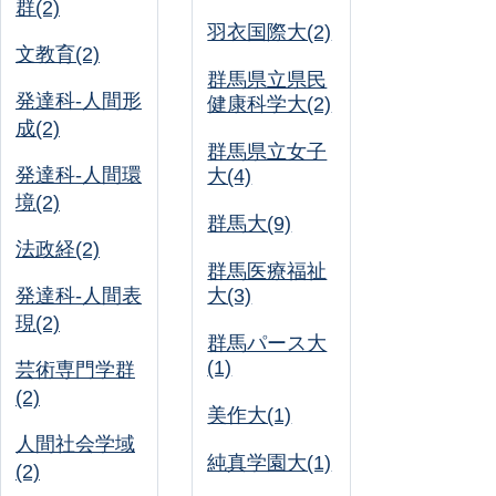
群(2)
羽衣国際大(2)
文教育(2)
群馬県立県民
発達科-人間形
健康科学大(2)
成(2)
群馬県立女子
発達科-人間環
大(4)
境(2)
群馬大(9)
法政経(2)
群馬医療福祉
発達科-人間表
大(3)
現(2)
群馬パース大
(1)
芸術専門学群
(2)
美作大(1)
人間社会学域
純真学園大(1)
(2)