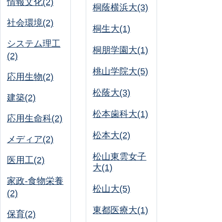
情報文化(2)
桐蔭横浜大(3)
社会環境(2)
桐生大(1)
システム理工
桐朋学園大(1)
(2)
桃山学院大(5)
応用生物(2)
松蔭大(3)
建築(2)
松本歯科大(1)
応用生命科(2)
松本大(2)
メディア(2)
松山東雲女子
医用工(2)
大(1)
家政-食物栄養
松山大(5)
(2)
東都医療大(1)
保育(2)