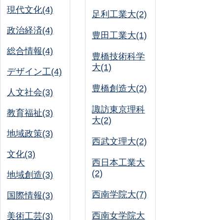
現代文化(4)
足利工業大(2)
政治経済(4)
豊田工業大(1)
総合情報(4)
豊橋技術科学
大(1)
デザイン工(4)
豊橋創造大(2)
人文社会(3)
諏訪東京理科
教育福祉(3)
大(2)
地域政策(3)
西武文理大(2)
文化(3)
西日本工業大
(2)
地域創造(3)
西南学院大(7)
国際情報(3)
西南女学院大
美術工芸(3)