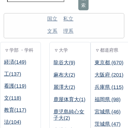
索
国立
私立
文系
理系
▽ 学部 ・学科
▽ 大学
▽ 都道府県
経済(149)
龍谷大(9)
東京都 (670)
工(137)
麻布大(2)
大阪府 (201)
看護(119)
麗澤大(2)
兵庫県 (115)
文(118)
鹿屋体育大(1)
福岡県 (98)
教育(117)
鹿児島純心女
宮城県 (46)
子大(2)
法(104)
茨城県 (47)