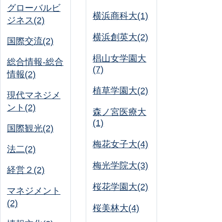
グローバルビ
横浜商科大(1)
ジネス(2)
横浜創英大(2)
国際交流(2)
椙山女学園大
総合情報-総合
(7)
情報(2)
植草学園大(2)
現代マネジメ
ント(2)
森ノ宮医療大
(1)
国際観光(2)
梅花女子大(4)
法二(2)
梅光学院大(3)
経営２(2)
桜花学園大(2)
マネジメント
(2)
桜美林大(4)