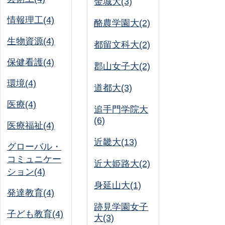
金城大(3)
情報理工(4)
酪農学園大(2)
生物資源(4)
都留文科大(2)
保健看護(4)
郡山女子大(2)
環境(4)
道都大(3)
医療(4)
追手門学院大
(6)
医療福祉(4)
近畿大(13)
グローバル・
コミュニケー
近大姫路大(2)
ション(4)
身延山大(1)
発達教育(4)
跡見学園女子
子ども教育(4)
大(3)