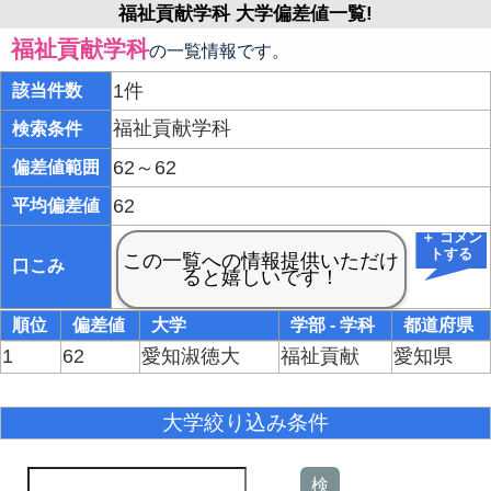
福祉貢献学科 大学偏差値一覧!
福祉貢献学科
の一覧情報です。
1件
該当件数
福祉貢献学科
検索条件
62～62
偏差値範囲
62
平均偏差値
＋ コメン
トする
口こみ
順位
偏差値
大学
学部 - 学科
都道府県
1
62
愛知淑徳大
福祉貢献
愛知県
大学絞り込み条件
検