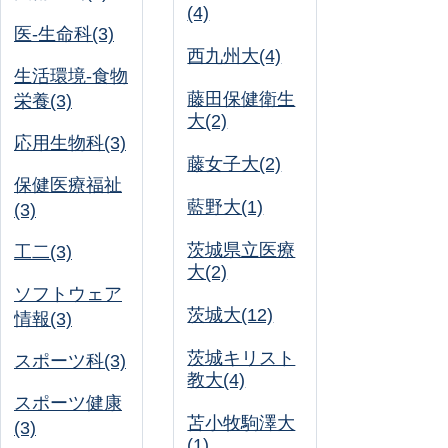
(4)
医-生命科(3)
西九州大(4)
生活環境-食物
藤田保健衛生
栄養(3)
大(2)
応用生物科(3)
藤女子大(2)
保健医療福祉
藍野大(1)
(3)
茨城県立医療
工二(3)
大(2)
ソフトウェア
茨城大(12)
情報(3)
茨城キリスト
スポーツ科(3)
教大(4)
スポーツ健康
苫小牧駒澤大
(3)
(1)