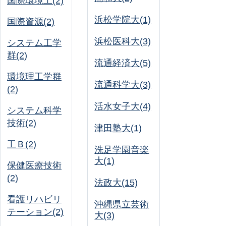
国際環境工(2)
浜松学院大(1)
国際資源(2)
浜松医科大(3)
システム工学
群(2)
流通経済大(5)
環境理工学群
流通科学大(3)
(2)
活水女子大(4)
システム科学
技術(2)
津田塾大(1)
工Ｂ(2)
洗足学園音楽
大(1)
保健医療技術
(2)
法政大(15)
看護リハビリ
沖縄県立芸術
テーション(2)
大(3)