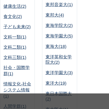
東邦音楽大(1)
健康生活(2)
東邦大(4)
食文化(2)
東海学院大(2)
子ども未来(2)
東海学園大(5)
文科一類(1)
東海大(18)
文科二類(1)
東洋英和女学
文科三類(1)
院大(2)
社会・国際学
東洋学園大(3)
群(1)
東洋大(19)
情報文化-社会
システム情報
東日本国際大
(1)
(2)
人間学群(1)