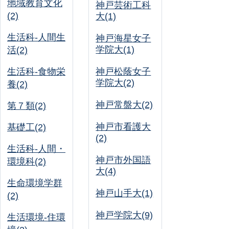
地域教育文化
神戸芸術工科
(2)
大(1)
生活科-人間生
神戸海星女子
学院大(1)
活(2)
生活科-食物栄
神戸松蔭女子
学院大(2)
養(2)
神戸常盤大(2)
第７類(2)
神戸市看護大
基礎工(2)
(2)
生活科-人間・
神戸市外国語
環境科(2)
大(4)
生命環境学群
神戸山手大(1)
(2)
神戸学院大(9)
生活環境-住環