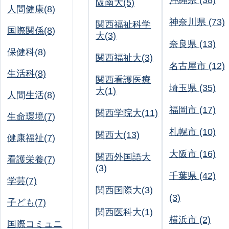
沖縄県 (38)
阪南大(5)
人間健康(8)
神奈川県 (73)
関西福祉科学
国際関係(8)
大(3)
奈良県 (13)
保健科(8)
関西福祉大(3)
名古屋市 (12)
生活科(8)
関西看護医療
埼玉県 (35)
大(1)
人間生活(8)
福岡市 (17)
関西学院大(11)
生命環境(7)
札幌市 (10)
関西大(13)
健康福祉(7)
大阪市 (16)
関西外国語大
看護栄養(7)
(3)
千葉県 (42)
学芸(7)
関西国際大(3)
(3)
子ども(7)
関西医科大(1)
横浜市 (2)
国際コミュニ