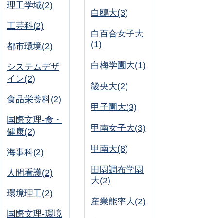
理工学域(2)
白鴎大(3)
工芸科(2)
白百合女子大
(1)
都市環境(2)
白梅学園大(1)
システムデザ
イン(2)
畿央大(2)
食品栄養科(2)
甲子園大(3)
国際文理-食・
甲南女子大(3)
健康(2)
甲南大(8)
海事科(2)
田園調布学園
人間看護(2)
大(2)
環境理工(2)
産業能率大(2)
国際文理-環境