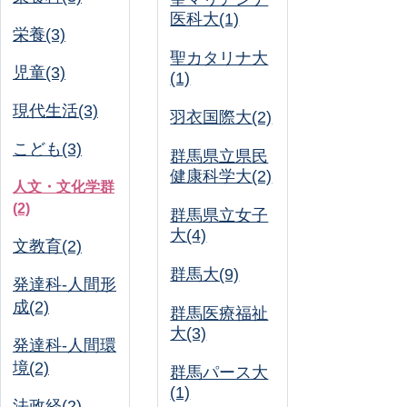
医科大(1)
栄養(3)
聖カタリナ大
児童(3)
(1)
現代生活(3)
羽衣国際大(2)
こども(3)
群馬県立県民
健康科学大(2)
人文・文化学群
(2)
群馬県立女子
大(4)
文教育(2)
群馬大(9)
発達科-人間形
成(2)
群馬医療福祉
大(3)
発達科-人間環
境(2)
群馬パース大
(1)
法政経(2)