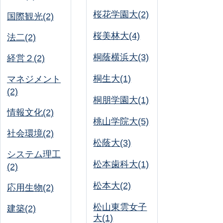
桜花学園大(2)
国際観光(2)
桜美林大(4)
法二(2)
桐蔭横浜大(3)
経営２(2)
桐生大(1)
マネジメント
(2)
桐朋学園大(1)
情報文化(2)
桃山学院大(5)
社会環境(2)
松蔭大(3)
システム理工
松本歯科大(1)
(2)
松本大(2)
応用生物(2)
松山東雲女子
建築(2)
大(1)