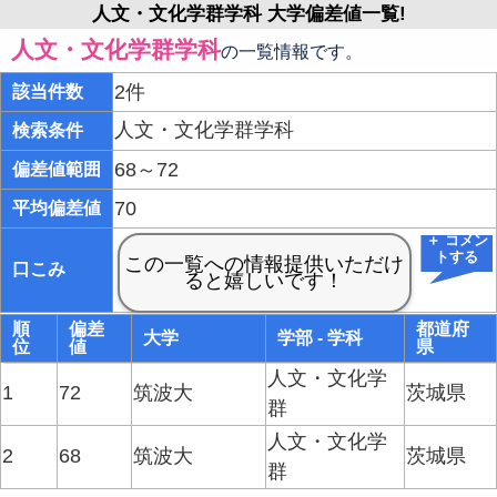
人文・文化学群学科 大学偏差値一覧!
人文・文化学群学科
の一覧情報です。
2件
該当件数
人文・文化学群学科
検索条件
68～72
偏差値範囲
70
平均偏差値
＋ コメン
トする
口こみ
順
偏差
都道府
大学
学部 - 学科
位
値
県
人文・文化学
1
72
筑波大
茨城県
群
人文・文化学
2
68
筑波大
茨城県
群