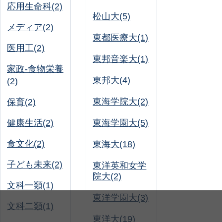
応用生命科(2)
松山大(5)
メディア(2)
東都医療大(1)
医用工(2)
東邦音楽大(1)
家政-食物栄養
東邦大(4)
(2)
東海学院大(2)
保育(2)
健康生活(2)
東海学園大(5)
食文化(2)
東海大(18)
子ども未来(2)
東洋英和女学
院大(2)
文科一類(1)
東洋学園大(3)
文科二類(1)
東洋大(19)