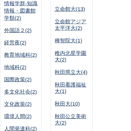
情報学群-知識
立命館大(13)
情報・図書館
学類(2)
立命館アジア
太平洋大(2)
外国語２(2)
種智院大(1)
経営夜(2)
稚内北星学園
教育地域科(2)
大(2)
地域科(2)
秋田県立大(4)
国際政策(2)
秋田看護福祉
大(1)
多文化社会(2)
秋田大(10)
文化政策(2)
環境人間(2)
秋田公立美術
大(2)
人間発達科(2)