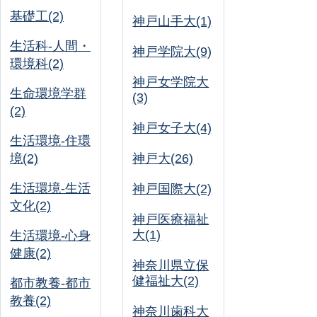
基礎工(2)
神戸山手大(1)
生活科-人間・
神戸学院大(9)
環境科(2)
神戸女学院大
生命環境学群
(3)
(2)
神戸女子大(4)
生活環境-住環
境(2)
神戸大(26)
生活環境-生活
神戸国際大(2)
文化(2)
神戸医療福祉
大(1)
生活環境-心身
健康(2)
神奈川県立保
健福祉大(2)
都市教養-都市
教養(2)
神奈川歯科大