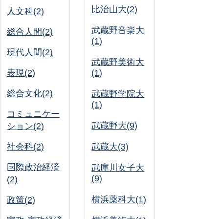
比治山大(2)
人文科(2)
武蔵野音楽大
総合人間(2)
(1)
現代人間(2)
武蔵野美術大
表現(2)
(1)
総合文化(2)
武蔵野学院大
(1)
コミュニケー
武蔵野大(9)
ション(2)
社会科(2)
武蔵大(3)
国際政治経済
武庫川女子大
(9)
(2)
横浜薬科大(1)
政策(2)