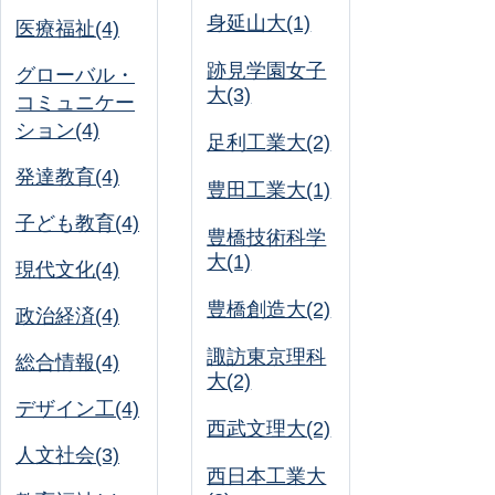
身延山大(1)
医療福祉(4)
跡見学園女子
グローバル・
大(3)
コミュニケー
ション(4)
足利工業大(2)
発達教育(4)
豊田工業大(1)
子ども教育(4)
豊橋技術科学
大(1)
現代文化(4)
豊橋創造大(2)
政治経済(4)
諏訪東京理科
総合情報(4)
大(2)
デザイン工(4)
西武文理大(2)
人文社会(3)
西日本工業大