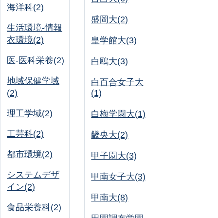
海洋科(2)
盛岡大(2)
生活環境-情報
衣環境(2)
皇学館大(3)
医-医科栄養(2)
白鴎大(3)
地域保健学域
白百合女子大
(2)
(1)
理工学域(2)
白梅学園大(1)
工芸科(2)
畿央大(2)
都市環境(2)
甲子園大(3)
システムデザ
甲南女子大(3)
イン(2)
甲南大(8)
食品栄養科(2)