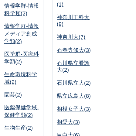
(1)
情報学群-情報
科学類(2)
神奈川工科大
(9)
情報学群-情報
メディア創成
神奈川大(7)
学類(2)
石巻専修大(3)
医学群-医療科
学類(2)
石川県立看護
大(2)
生命環境科学
域(2)
石川県立大(2)
園芸(2)
県立広島大(8)
医薬保健学域-
相模女子大(3)
保健学類(2)
相愛大(3)
生物生産(2)
目白大(6)