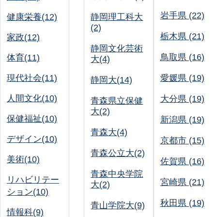
岩手県 (22)
健康栄養(12)
静岡理工科大
(2)
栃木県 (21)
家政(12)
静岡文化芸術
鳥取県 (16)
体育(11)
大(4)
現代社会(11)
愛媛県 (19)
静岡大(14)
人間文化(10)
大分県 (19)
青森県立保健
大(2)
保健福祉(10)
新潟県 (19)
青森大(4)
デザイン(10)
京都市 (15)
青森公立大(2)
美術(10)
佐賀県 (16)
青森中央学院
リハビリテー
宮崎県 (21)
大(2)
ション(10)
秋田県 (19)
青山学院大(9)
情報科(9)