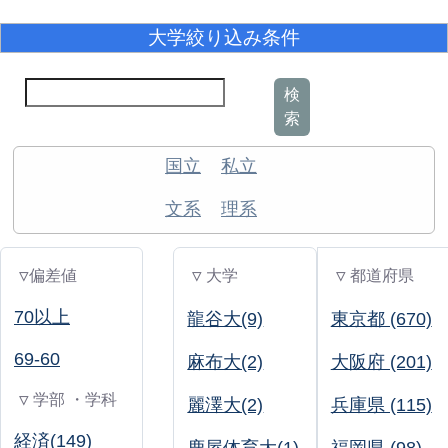
大学絞り込み条件
検
索
国立
私立
文系
理系
▽偏差値
▽ 大学
▽ 都道府県
70以上
龍谷大(9)
東京都 (670)
69-60
麻布大(2)
大阪府 (201)
▽ 学部 ・学科
麗澤大(2)
兵庫県 (115)
経済(149)