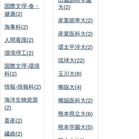
田園調布学園
国際文理-食・
大(2)
健康(2)
産業能率大(2)
海事科(2)
産業医科大(2)
人間看護(2)
環太平洋大(2)
環境理工(2)
琉球大(22)
国際文理-環境
科(2)
玉川大(8)
情報-情報科(2)
獨協大(4)
海洋生物資源
獨協医科大(2)
(2)
熊本県立大(6)
畜産(2)
熊本学園大(5)
繊維(2)