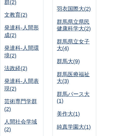
群(2)
羽衣国際大(2)
文教育(2)
群馬県立県民
発達科-人間形
健康科学大(2)
成(2)
群馬県立女子
発達科-人間環
大(4)
境(2)
群馬大(9)
法政経(2)
群馬医療福祉
発達科-人間表
大(3)
現(2)
群馬パース大
(1)
芸術専門学群
(2)
美作大(1)
人間社会学域
純真学園大(1)
(2)