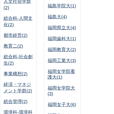
人文社会学群
福島学院大(1)
(2)
福島大(4)
総合科-人間文
化(2)
福岡県立大(4)
都市経営(2)
福岡歯科大(1)
教育二(2)
福岡教育大(2)
総合科-社会創
福岡工業大(3)
生(2)
福岡女学院看
事業構想(2)
護大(1)
経済・マネジ
福岡女学院大
メント学群(2)
(3)
総合管理(2)
福岡女子大(6)
環境科-環境科