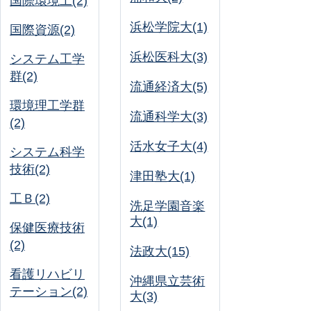
国際環境工(2)
浜松学院大(1)
国際資源(2)
浜松医科大(3)
システム工学
群(2)
流通経済大(5)
環境理工学群
流通科学大(3)
(2)
活水女子大(4)
システム科学
技術(2)
津田塾大(1)
工Ｂ(2)
洗足学園音楽
大(1)
保健医療技術
(2)
法政大(15)
看護リハビリ
沖縄県立芸術
テーション(2)
大(3)