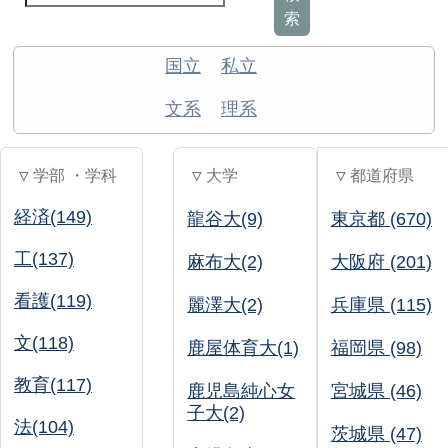
索
国立
私立
文系
理系
▽ 学部 ・学科
▽ 大学
▽ 都道府県
経済(149)
龍谷大(9)
東京都 (670)
工(137)
麻布大(2)
大阪府 (201)
看護(119)
麗澤大(2)
兵庫県 (115)
文(118)
鹿屋体育大(1)
福岡県 (98)
教育(117)
鹿児島純心女
宮城県 (46)
子大(2)
法(104)
茨城県 (47)