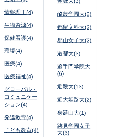
金城大(3)
情報理工(4)
酪農学園大(2)
生物資源(4)
都留文科大(2)
保健看護(4)
郡山女子大(2)
環境(4)
道都大(3)
医療(4)
追手門学院大
(6)
医療福祉(4)
近畿大(13)
グローバル・
コミュニケー
近大姫路大(2)
ション(4)
身延山大(1)
発達教育(4)
跡見学園女子
子ども教育(4)
大(3)