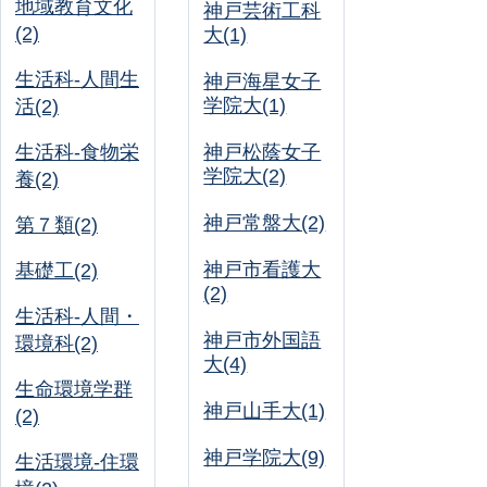
地域教育文化
神戸芸術工科
(2)
大(1)
生活科-人間生
神戸海星女子
学院大(1)
活(2)
生活科-食物栄
神戸松蔭女子
学院大(2)
養(2)
神戸常盤大(2)
第７類(2)
神戸市看護大
基礎工(2)
(2)
生活科-人間・
神戸市外国語
環境科(2)
大(4)
生命環境学群
神戸山手大(1)
(2)
神戸学院大(9)
生活環境-住環