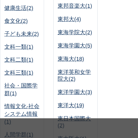
東邦音楽大(1)
健康生活(2)
東邦大(4)
食文化(2)
東海学院大(2)
子ども未来(2)
東海学園大(5)
文科一類(1)
東海大(18)
文科二類(1)
東洋英和女学
文科三類(1)
院大(2)
社会・国際学
東洋学園大(3)
群(1)
東洋大(19)
情報文化-社会
システム情報
東日本国際大
(1)
(2)
人間学群(1)