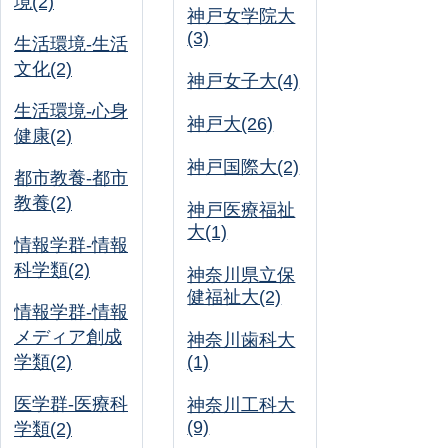
境(2)
神戸女学院大
(3)
生活環境-生活
文化(2)
神戸女子大(4)
生活環境-心身
神戸大(26)
健康(2)
神戸国際大(2)
都市教養-都市
教養(2)
神戸医療福祉
大(1)
情報学群-情報
科学類(2)
神奈川県立保
健福祉大(2)
情報学群-情報
メディア創成
神奈川歯科大
学類(2)
(1)
医学群-医療科
神奈川工科大
(9)
学類(2)