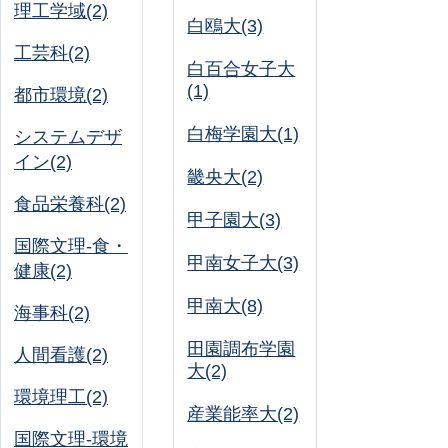
理工学域(2)
白鴎大(3)
工芸科(2)
白百合女子大
(1)
都市環境(2)
白梅学園大(1)
システムデザ
イン(2)
畿央大(2)
食品栄養科(2)
甲子園大(3)
国際文理-食・
甲南女子大(3)
健康(2)
甲南大(8)
海事科(2)
田園調布学園
人間看護(2)
大(2)
環境理工(2)
産業能率大(2)
国際文理-環境