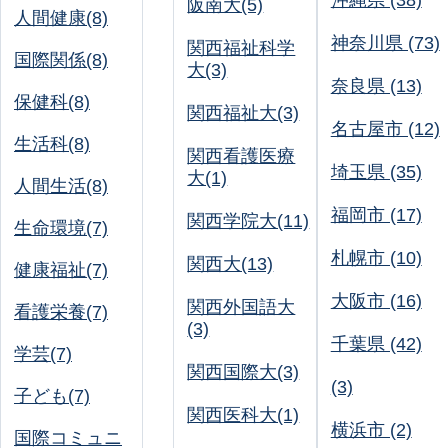
沖縄県 (38)
阪南大(5)
人間健康(8)
神奈川県 (73)
関西福祉科学
国際関係(8)
大(3)
奈良県 (13)
保健科(8)
関西福祉大(3)
名古屋市 (12)
生活科(8)
関西看護医療
埼玉県 (35)
大(1)
人間生活(8)
福岡市 (17)
関西学院大(11)
生命環境(7)
札幌市 (10)
関西大(13)
健康福祉(7)
大阪市 (16)
関西外国語大
看護栄養(7)
(3)
千葉県 (42)
学芸(7)
関西国際大(3)
(3)
子ども(7)
関西医科大(1)
横浜市 (2)
国際コミュニ