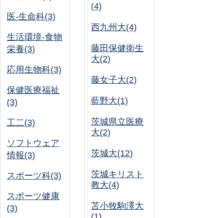
(4)
医-生命科(3)
西九州大(4)
生活環境-食物
藤田保健衛生
栄養(3)
大(2)
応用生物科(3)
藤女子大(2)
保健医療福祉
藍野大(1)
(3)
茨城県立医療
工二(3)
大(2)
ソフトウェア
茨城大(12)
情報(3)
茨城キリスト
スポーツ科(3)
教大(4)
スポーツ健康
苫小牧駒澤大
(3)
(1)