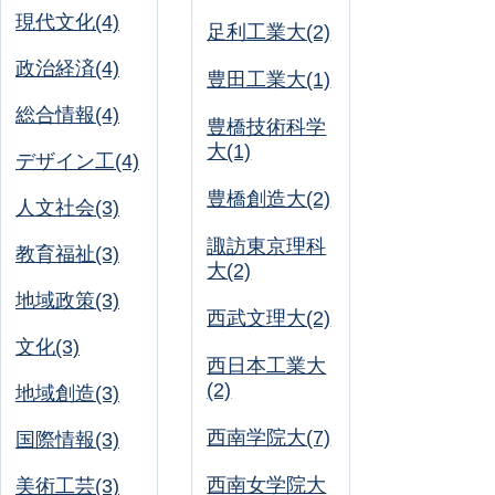
現代文化(4)
足利工業大(2)
政治経済(4)
豊田工業大(1)
総合情報(4)
豊橋技術科学
大(1)
デザイン工(4)
豊橋創造大(2)
人文社会(3)
諏訪東京理科
教育福祉(3)
大(2)
地域政策(3)
西武文理大(2)
文化(3)
西日本工業大
(2)
地域創造(3)
西南学院大(7)
国際情報(3)
西南女学院大
美術工芸(3)