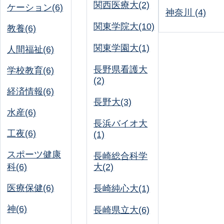
関西医療大(2)
ケーション(6)
神奈川 (4)
関東学院大(10)
教養(6)
関東学園大(1)
人間福祉(6)
長野県看護大
学校教育(6)
(2)
経済情報(6)
長野大(3)
水産(6)
長浜バイオ大
工夜(6)
(1)
スポーツ健康
長崎総合科学
科(6)
大(2)
医療保健(6)
長崎純心大(1)
神(6)
長崎県立大(6)