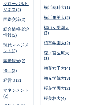
グローバルビ
横浜商科大(1)
ジネス(2)
横浜創英大(2)
国際交流(2)
椙山女学園大
総合情報-総合
(7)
情報(2)
植草学園大(2)
現代マネジメ
ント(2)
森ノ宮医療大
(1)
国際観光(2)
梅花女子大(4)
法二(2)
梅光学院大(3)
経営２(2)
桜花学園大(2)
マネジメント
(2)
桜美林大(4)