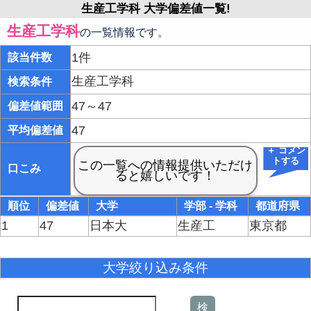
生産工学科 大学偏差値一覧!
生産工学科
の一覧情報です。
1件
該当件数
生産工学科
検索条件
47～47
偏差値範囲
47
平均偏差値
＋ コメン
トする
口こみ
順位
偏差値
大学
学部 - 学科
都道府県
1
47
日本大
生産工
東京都
大学絞り込み条件
検