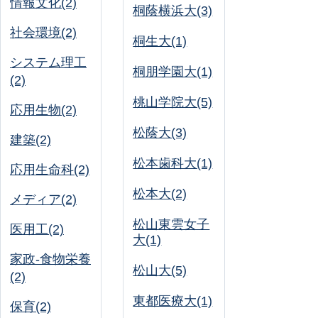
情報文化(2)
桐蔭横浜大(3)
社会環境(2)
桐生大(1)
システム理工
桐朋学園大(1)
(2)
桃山学院大(5)
応用生物(2)
松蔭大(3)
建築(2)
松本歯科大(1)
応用生命科(2)
松本大(2)
メディア(2)
松山東雲女子
医用工(2)
大(1)
家政-食物栄養
松山大(5)
(2)
東都医療大(1)
保育(2)