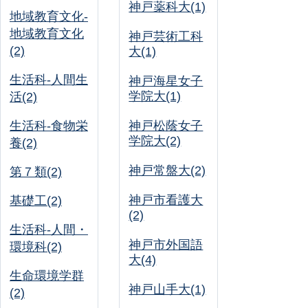
神戸薬科大(1)
地域教育文化-
地域教育文化
神戸芸術工科
(2)
大(1)
生活科-人間生
神戸海星女子
学院大(1)
活(2)
生活科-食物栄
神戸松蔭女子
学院大(2)
養(2)
神戸常盤大(2)
第７類(2)
神戸市看護大
基礎工(2)
(2)
生活科-人間・
神戸市外国語
環境科(2)
大(4)
生命環境学群
神戸山手大(1)
(2)