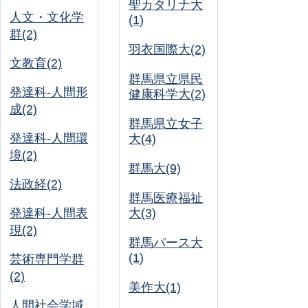
聖カタリナ大
人文・文化学
(1)
群(2)
羽衣国際大(2)
文教育(2)
群馬県立県民
発達科-人間形
健康科学大(2)
成(2)
群馬県立女子
発達科-人間環
大(4)
境(2)
群馬大(9)
法政経(2)
群馬医療福祉
発達科-人間表
大(3)
現(2)
群馬パース大
(1)
芸術専門学群
(2)
美作大(1)
人間社会学域