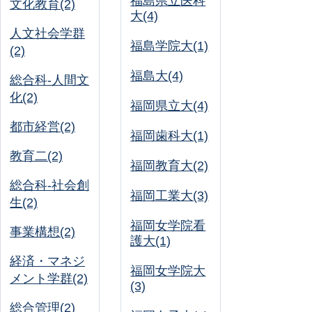
福島県立医科
文化教育(2)
大(4)
人文社会学群
福島学院大(1)
(2)
福島大(4)
総合科-人間文
化(2)
福岡県立大(4)
都市経営(2)
福岡歯科大(1)
教育二(2)
福岡教育大(2)
総合科-社会創
福岡工業大(3)
生(2)
福岡女学院看
事業構想(2)
護大(1)
経済・マネジ
福岡女学院大
メント学群(2)
(3)
総合管理(2)