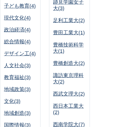
跡見学園女子
子ども教育(4)
大(3)
現代文化(4)
足利工業大(2)
政治経済(4)
豊田工業大(1)
総合情報(4)
豊橋技術科学
大(1)
デザイン工(4)
豊橋創造大(2)
人文社会(3)
諏訪東京理科
教育福祉(3)
大(2)
地域政策(3)
西武文理大(2)
文化(3)
西日本工業大
(2)
地域創造(3)
西南学院大(7)
国際情報(3)