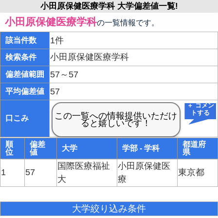
小田原保健医療学科 大学偏差値一覧!
小田原保健医療学科
の一覧情報です。
1件
該当件数
小田原保健医療学科
検索条件
57～57
偏差値範囲
57
平均偏差値
＋ コメン
トする
口こみ
順
偏差
都道府
大学
学部 - 学科
位
値
県
国際医療福祉
小田原保健医
1
57
東京都
大
療
大学絞り込み条件