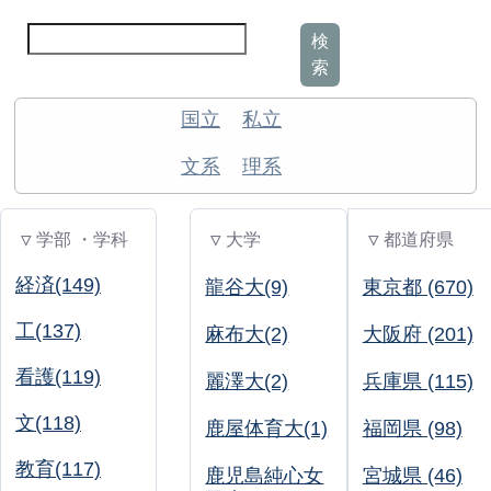
検
索
国立
私立
文系
理系
▽ 学部 ・学科
▽ 大学
▽ 都道府県
経済(149)
龍谷大(9)
東京都 (670)
工(137)
麻布大(2)
大阪府 (201)
看護(119)
麗澤大(2)
兵庫県 (115)
文(118)
鹿屋体育大(1)
福岡県 (98)
教育(117)
鹿児島純心女
宮城県 (46)