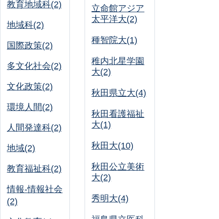
教育地域科(2)
立命館アジア
太平洋大(2)
地域科(2)
種智院大(1)
国際政策(2)
稚内北星学園
多文化社会(2)
大(2)
文化政策(2)
秋田県立大(4)
環境人間(2)
秋田看護福祉
大(1)
人間発達科(2)
秋田大(10)
地域(2)
秋田公立美術
教育福祉科(2)
大(2)
情報-情報社会
秀明大(4)
(2)