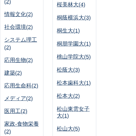
(2)
桜美林大(4)
情報文化(2)
桐蔭横浜大(3)
社会環境(2)
桐生大(1)
システム理工
桐朋学園大(1)
(2)
桃山学院大(5)
応用生物(2)
松蔭大(3)
建築(2)
松本歯科大(1)
応用生命科(2)
松本大(2)
メディア(2)
松山東雲女子
医用工(2)
大(1)
家政-食物栄養
松山大(5)
(2)