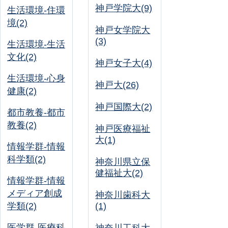
神戸学院大(9)
生活環境-住環
境(2)
神戸女学院大
(3)
生活環境-生活
文化(2)
神戸女子大(4)
生活環境-心身
神戸大(26)
健康(2)
神戸国際大(2)
都市教養-都市
教養(2)
神戸医療福祉
大(1)
情報学群-情報
科学類(2)
神奈川県立保
健福祉大(2)
情報学群-情報
メディア創成
神奈川歯科大
学類(2)
(1)
医学群-医療科