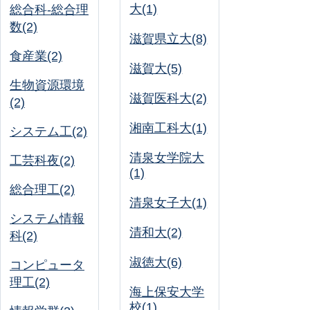
大(1)
総合科-総合理
数(2)
滋賀県立大(8)
食産業(2)
滋賀大(5)
生物資源環境
滋賀医科大(2)
(2)
湘南工科大(1)
システム工(2)
清泉女学院大
工芸科夜(2)
(1)
総合理工(2)
清泉女子大(1)
システム情報
清和大(2)
科(2)
淑徳大(6)
コンピュータ
理工(2)
海上保安大学
校(1)