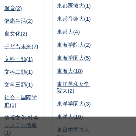
東都医療大(1)
保育(2)
東邦音楽大(1)
健康生活(2)
東邦大(4)
食文化(2)
東海学院大(2)
子ども未来(2)
東海学園大(5)
文科一類(1)
東海大(18)
文科二類(1)
東洋英和女学
文科三類(1)
院大(2)
社会・国際学
東洋学園大(3)
群(1)
東洋大(19)
情報文化-社会
システム情報
東日本国際大
(1)