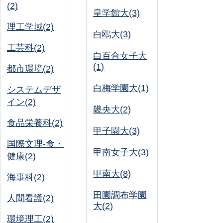
(2)
皇学館大(3)
理工学域(2)
白鴎大(3)
工芸科(2)
白百合女子大
(1)
都市環境(2)
白梅学園大(1)
システムデザ
イン(2)
畿央大(2)
食品栄養科(2)
甲子園大(3)
国際文理-食・
甲南女子大(3)
健康(2)
甲南大(8)
海事科(2)
田園調布学園
人間看護(2)
大(2)
環境理工(2)