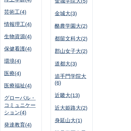
金城学院大(5)
芸術工(4)
金城大(3)
情報理工(4)
酪農学園大(2)
生物資源(4)
都留文科大(2)
保健看護(4)
郡山女子大(2)
環境(4)
道都大(3)
医療(4)
追手門学院大
(6)
医療福祉(4)
近畿大(13)
グローバル・
コミュニケー
近大姫路大(2)
ション(4)
身延山大(1)
発達教育(4)