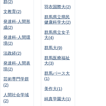
群(2)
羽衣国際大(2)
文教育(2)
群馬県立県民
発達科-人間形
健康科学大(2)
成(2)
群馬県立女子
発達科-人間環
大(4)
境(2)
群馬大(9)
法政経(2)
群馬医療福祉
発達科-人間表
大(3)
現(2)
群馬パース大
(1)
芸術専門学群
(2)
美作大(1)
人間社会学域
純真学園大(1)
(2)