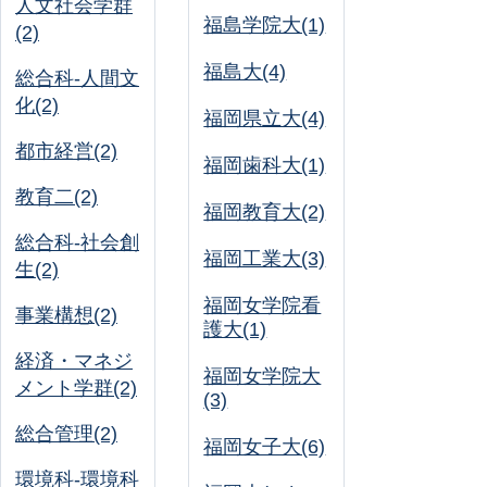
人文社会学群
福島学院大(1)
(2)
福島大(4)
総合科-人間文
化(2)
福岡県立大(4)
都市経営(2)
福岡歯科大(1)
教育二(2)
福岡教育大(2)
総合科-社会創
福岡工業大(3)
生(2)
福岡女学院看
事業構想(2)
護大(1)
経済・マネジ
福岡女学院大
メント学群(2)
(3)
総合管理(2)
福岡女子大(6)
環境科-環境科