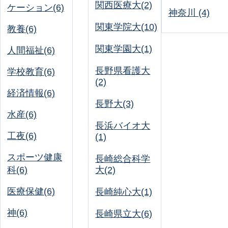
関西医療大(2)
ケーション(6)
神奈川 (4)
関東学院大(10)
教養(6)
関東学園大(1)
人間福祉(6)
長野県看護大
学校教育(6)
(2)
経済情報(6)
長野大(3)
水産(6)
長浜バイオ大
工夜(6)
(1)
スポーツ健康
長崎総合科学
科(6)
大(2)
医療保健(6)
長崎純心大(1)
神(6)
長崎県立大(6)