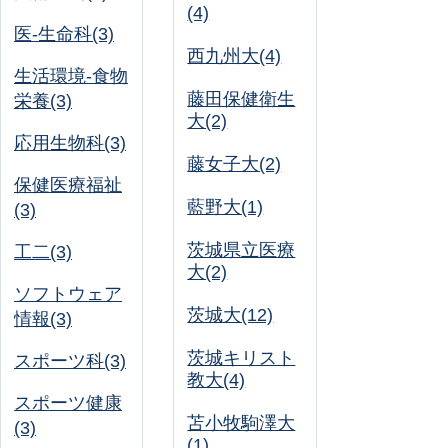
(4)
医-生命科(3)
西九州大(4)
生活環境-食物
藤田保健衛生
栄養(3)
大(2)
応用生物科(3)
藤女子大(2)
保健医療福祉
藍野大(1)
(3)
茨城県立医療
工二(3)
大(2)
ソフトウェア
茨城大(12)
情報(3)
茨城キリスト
スポーツ科(3)
教大(4)
スポーツ健康
苫小牧駒澤大
(3)
(1)