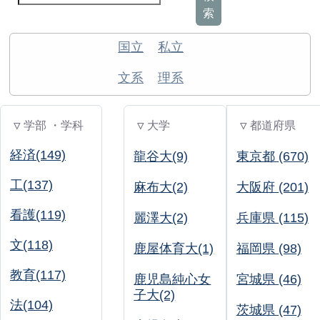
索
国立
私立
文系
理系
▽ 学部 ・学科
▽ 大学
▽ 都道府県
経済(149)
龍谷大(9)
東京都 (670)
工(137)
麻布大(2)
大阪府 (201)
看護(119)
麗澤大(2)
兵庫県 (115)
文(118)
鹿屋体育大(1)
福岡県 (98)
教育(117)
鹿児島純心女
宮城県 (46)
子大(2)
法(104)
茨城県 (47)