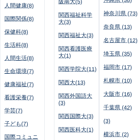
沖縄県 (38)
阪南大(5)
人間健康(8)
神奈川県 (73)
関西福祉科学
国際関係(8)
大(3)
奈良県 (13)
保健科(8)
関西福祉大(3)
名古屋市 (12)
生活科(8)
関西看護医療
埼玉県 (35)
大(1)
人間生活(8)
福岡市 (17)
関西学院大(11)
生命環境(7)
札幌市 (10)
関西大(13)
健康福祉(7)
大阪市 (16)
関西外国語大
看護栄養(7)
(3)
千葉県 (42)
学芸(7)
関西国際大(3)
(3)
子ども(7)
関西医科大(1)
横浜市 (2)
国際コミュニ