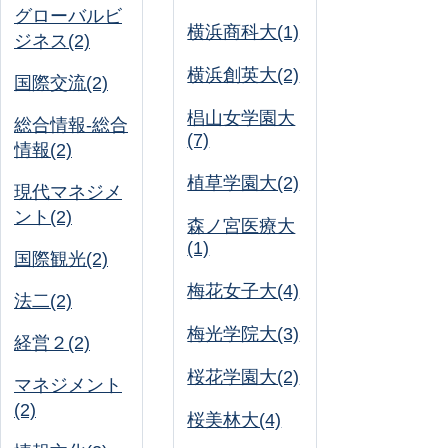
グローバルビ
横浜商科大(1)
ジネス(2)
横浜創英大(2)
国際交流(2)
椙山女学園大
総合情報-総合
(7)
情報(2)
植草学園大(2)
現代マネジメ
ント(2)
森ノ宮医療大
(1)
国際観光(2)
梅花女子大(4)
法二(2)
梅光学院大(3)
経営２(2)
桜花学園大(2)
マネジメント
(2)
桜美林大(4)