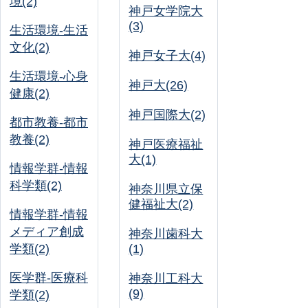
境(2)
神戸女学院大
(3)
生活環境-生活
文化(2)
神戸女子大(4)
生活環境-心身
神戸大(26)
健康(2)
神戸国際大(2)
都市教養-都市
教養(2)
神戸医療福祉
大(1)
情報学群-情報
科学類(2)
神奈川県立保
健福祉大(2)
情報学群-情報
メディア創成
神奈川歯科大
学類(2)
(1)
医学群-医療科
神奈川工科大
(9)
学類(2)