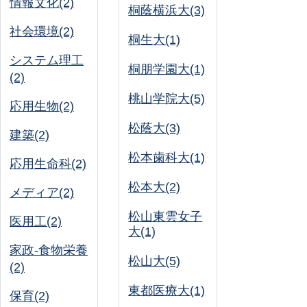
情報文化(2)
桐蔭横浜大(3)
社会環境(2)
桐生大(1)
システム理工
桐朋学園大(1)
(2)
桃山学院大(5)
応用生物(2)
松蔭大(3)
建築(2)
松本歯科大(1)
応用生命科(2)
松本大(2)
メディア(2)
松山東雲女子
医用工(2)
大(1)
家政-食物栄養
松山大(5)
(2)
東都医療大(1)
保育(2)