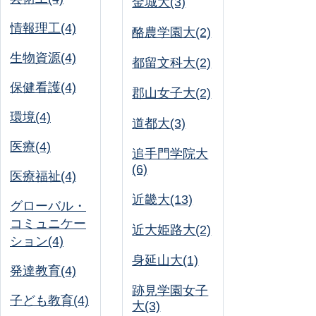
金城大(3)
情報理工(4)
酪農学園大(2)
生物資源(4)
都留文科大(2)
保健看護(4)
郡山女子大(2)
環境(4)
道都大(3)
医療(4)
追手門学院大
(6)
医療福祉(4)
近畿大(13)
グローバル・
コミュニケー
近大姫路大(2)
ション(4)
身延山大(1)
発達教育(4)
跡見学園女子
子ども教育(4)
大(3)