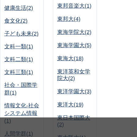
東邦音楽大(1)
健康生活(2)
東邦大(4)
食文化(2)
東海学院大(2)
子ども未来(2)
東海学園大(5)
文科一類(1)
東海大(18)
文科二類(1)
東洋英和女学
文科三類(1)
院大(2)
社会・国際学
東洋学園大(3)
群(1)
東洋大(19)
情報文化-社会
システム情報
東日本国際大
(1)
(2)
人間学群(1)