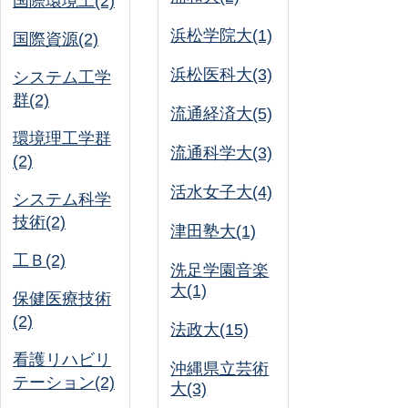
国際環境工(2)
浜松学院大(1)
国際資源(2)
浜松医科大(3)
システム工学
群(2)
流通経済大(5)
環境理工学群
流通科学大(3)
(2)
活水女子大(4)
システム科学
技術(2)
津田塾大(1)
工Ｂ(2)
洗足学園音楽
大(1)
保健医療技術
(2)
法政大(15)
看護リハビリ
沖縄県立芸術
テーション(2)
大(3)