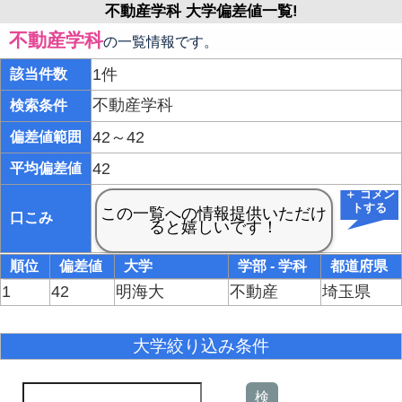
不動産学科 大学偏差値一覧!
不動産学科
の一覧情報です。
1件
該当件数
不動産学科
検索条件
42～42
偏差値範囲
42
平均偏差値
＋ コメン
トする
口こみ
順位
偏差値
大学
学部 - 学科
都道府県
1
42
明海大
不動産
埼玉県
大学絞り込み条件
検