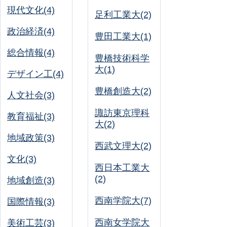
現代文化(4)
足利工業大(2)
政治経済(4)
豊田工業大(1)
総合情報(4)
豊橋技術科学
大(1)
デザイン工(4)
豊橋創造大(2)
人文社会(3)
諏訪東京理科
教育福祉(3)
大(2)
地域政策(3)
西武文理大(2)
文化(3)
西日本工業大
(2)
地域創造(3)
西南学院大(7)
国際情報(3)
西南女学院大
美術工芸(3)