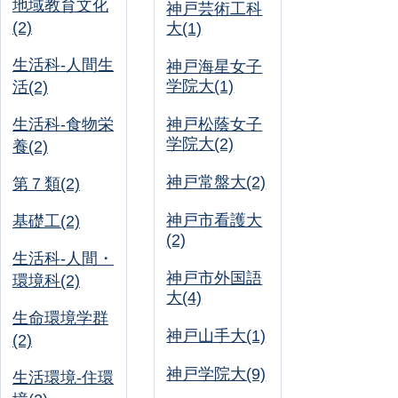
地域教育文化
神戸芸術工科
(2)
大(1)
生活科-人間生
神戸海星女子
学院大(1)
活(2)
生活科-食物栄
神戸松蔭女子
学院大(2)
養(2)
神戸常盤大(2)
第７類(2)
神戸市看護大
基礎工(2)
(2)
生活科-人間・
神戸市外国語
環境科(2)
大(4)
生命環境学群
神戸山手大(1)
(2)
神戸学院大(9)
生活環境-住環