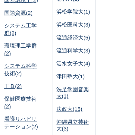
国際環境工(2)
浜松学院大(1)
国際資源(2)
浜松医科大(3)
システム工学
群(2)
流通経済大(5)
環境理工学群
流通科学大(3)
(2)
活水女子大(4)
システム科学
技術(2)
津田塾大(1)
工Ｂ(2)
洗足学園音楽
大(1)
保健医療技術
(2)
法政大(15)
看護リハビリ
沖縄県立芸術
テーション(2)
大(3)