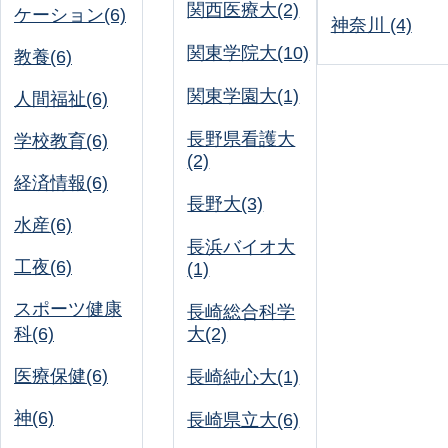
関西医療大(2)
ケーション(6)
神奈川 (4)
関東学院大(10)
教養(6)
関東学園大(1)
人間福祉(6)
長野県看護大
学校教育(6)
(2)
経済情報(6)
長野大(3)
水産(6)
長浜バイオ大
工夜(6)
(1)
スポーツ健康
長崎総合科学
科(6)
大(2)
医療保健(6)
長崎純心大(1)
神(6)
長崎県立大(6)