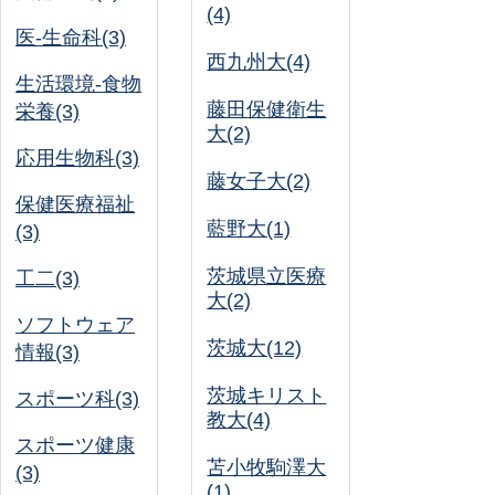
(4)
医-生命科(3)
西九州大(4)
生活環境-食物
藤田保健衛生
栄養(3)
大(2)
応用生物科(3)
藤女子大(2)
保健医療福祉
藍野大(1)
(3)
茨城県立医療
工二(3)
大(2)
ソフトウェア
茨城大(12)
情報(3)
茨城キリスト
スポーツ科(3)
教大(4)
スポーツ健康
苫小牧駒澤大
(3)
(1)