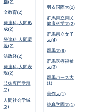
群(2)
羽衣国際大(2)
文教育(2)
群馬県立県民
発達科-人間形
健康科学大(2)
成(2)
群馬県立女子
発達科-人間環
大(4)
境(2)
群馬大(9)
法政経(2)
群馬医療福祉
発達科-人間表
大(3)
現(2)
群馬パース大
(1)
芸術専門学群
(2)
美作大(1)
人間社会学域
純真学園大(1)
(2)