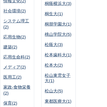
情報文化(2)
桐蔭横浜大(3)
社会環境(2)
桐生大(1)
システム理工
桐朋学園大(1)
(2)
桃山学院大(5)
応用生物(2)
松蔭大(3)
建築(2)
松本歯科大(1)
応用生命科(2)
松本大(2)
メディア(2)
松山東雲女子
医用工(2)
大(1)
家政-食物栄養
松山大(5)
(2)
東都医療大(1)
保育(2)