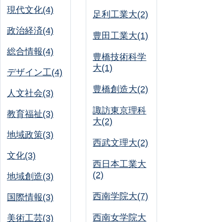
現代文化(4)
足利工業大(2)
政治経済(4)
豊田工業大(1)
総合情報(4)
豊橋技術科学
大(1)
デザイン工(4)
豊橋創造大(2)
人文社会(3)
諏訪東京理科
教育福祉(3)
大(2)
地域政策(3)
西武文理大(2)
文化(3)
西日本工業大
(2)
地域創造(3)
西南学院大(7)
国際情報(3)
西南女学院大
美術工芸(3)