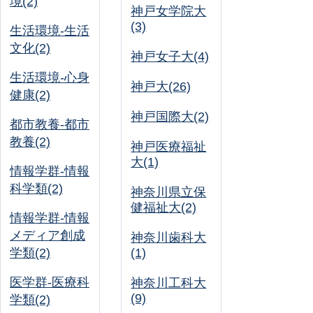
境(2)
神戸女学院大
(3)
生活環境-生活
文化(2)
神戸女子大(4)
生活環境-心身
神戸大(26)
健康(2)
神戸国際大(2)
都市教養-都市
教養(2)
神戸医療福祉
大(1)
情報学群-情報
科学類(2)
神奈川県立保
健福祉大(2)
情報学群-情報
メディア創成
神奈川歯科大
学類(2)
(1)
医学群-医療科
神奈川工科大
(9)
学類(2)