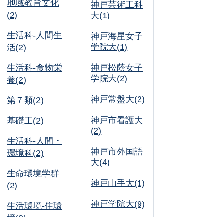
地域教育文化
神戸芸術工科
(2)
大(1)
生活科-人間生
神戸海星女子
学院大(1)
活(2)
生活科-食物栄
神戸松蔭女子
学院大(2)
養(2)
神戸常盤大(2)
第７類(2)
神戸市看護大
基礎工(2)
(2)
生活科-人間・
神戸市外国語
環境科(2)
大(4)
生命環境学群
神戸山手大(1)
(2)
神戸学院大(9)
生活環境-住環