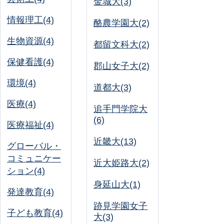
金城大(3)
情報理工(4)
酪農学園大(2)
生物資源(4)
都留文科大(2)
保健看護(4)
郡山女子大(2)
環境(4)
道都大(3)
医療(4)
追手門学院大
(6)
医療福祉(4)
近畿大(13)
グローバル・
コミュニケー
近大姫路大(2)
ション(4)
身延山大(1)
発達教育(4)
跡見学園女子
子ども教育(4)
大(3)