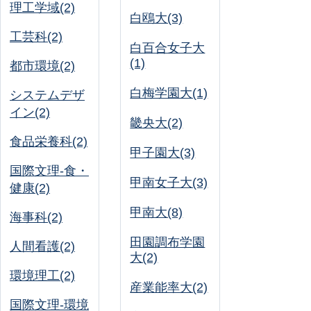
理工学域(2)
白鴎大(3)
工芸科(2)
白百合女子大
(1)
都市環境(2)
白梅学園大(1)
システムデザ
イン(2)
畿央大(2)
食品栄養科(2)
甲子園大(3)
国際文理-食・
甲南女子大(3)
健康(2)
甲南大(8)
海事科(2)
田園調布学園
人間看護(2)
大(2)
環境理工(2)
産業能率大(2)
国際文理-環境