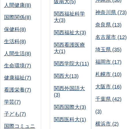
沖縄県 (38)
阪南大(5)
人間健康(8)
神奈川県 (73)
関西福祉科学
国際関係(8)
大(3)
奈良県 (13)
保健科(8)
関西福祉大(3)
名古屋市 (12)
生活科(8)
関西看護医療
埼玉県 (35)
大(1)
人間生活(8)
福岡市 (17)
関西学院大(11)
生命環境(7)
札幌市 (10)
関西大(13)
健康福祉(7)
大阪市 (16)
関西外国語大
看護栄養(7)
(3)
千葉県 (42)
学芸(7)
関西国際大(3)
(3)
子ども(7)
関西医科大(1)
横浜市 (2)
国際コミュニ