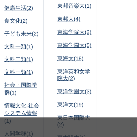
東邦音楽大(1)
健康生活(2)
東邦大(4)
食文化(2)
東海学院大(2)
子ども未来(2)
東海学園大(5)
文科一類(1)
東海大(18)
文科二類(1)
東洋英和女学
文科三類(1)
院大(2)
社会・国際学
東洋学園大(3)
群(1)
東洋大(19)
情報文化-社会
システム情報
東日本国際大
(1)
(2)
人間学群(1)