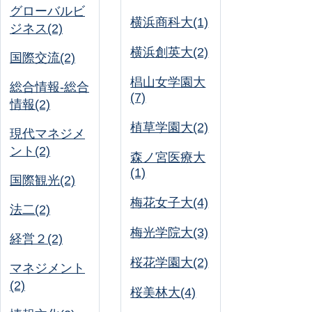
グローバルビ
横浜商科大(1)
ジネス(2)
横浜創英大(2)
国際交流(2)
椙山女学園大
総合情報-総合
(7)
情報(2)
植草学園大(2)
現代マネジメ
ント(2)
森ノ宮医療大
(1)
国際観光(2)
梅花女子大(4)
法二(2)
梅光学院大(3)
経営２(2)
桜花学園大(2)
マネジメント
(2)
桜美林大(4)