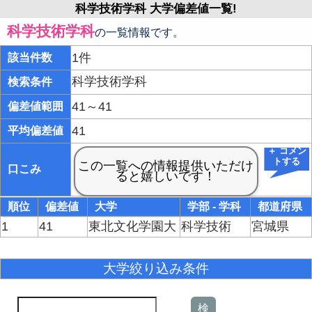
科学技術学科 大学偏差値一覧!
科学技術学科
の一覧情報です。
1件
該当件数
科学技術学科
検索条件
41～41
偏差値範囲
41
平均偏差値
＋ コメン
トする
口こみ
順位
偏差値
大学
学部 - 学科
都道府県
1
41
東北文化学園大
科学技術
宮城県
大学絞り込み条件
検