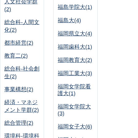
人文社会学群
福島学院大(1)
(2)
福島大(4)
総合科-人間文
化(2)
福岡県立大(4)
都市経営(2)
福岡歯科大(1)
教育二(2)
福岡教育大(2)
総合科-社会創
福岡工業大(3)
生(2)
福岡女学院看
事業構想(2)
護大(1)
経済・マネジ
福岡女学院大
メント学群(2)
(3)
総合管理(2)
福岡女子大(6)
環境科-環境科