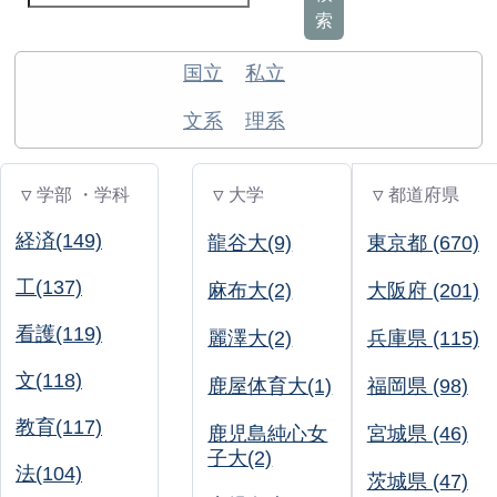
索
国立
私立
文系
理系
▽ 学部 ・学科
▽ 大学
▽ 都道府県
経済(149)
龍谷大(9)
東京都 (670)
工(137)
麻布大(2)
大阪府 (201)
看護(119)
麗澤大(2)
兵庫県 (115)
文(118)
鹿屋体育大(1)
福岡県 (98)
教育(117)
鹿児島純心女
宮城県 (46)
子大(2)
法(104)
茨城県 (47)