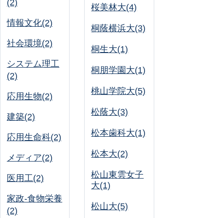
(2)
桜美林大(4)
情報文化(2)
桐蔭横浜大(3)
社会環境(2)
桐生大(1)
システム理工
桐朋学園大(1)
(2)
桃山学院大(5)
応用生物(2)
松蔭大(3)
建築(2)
松本歯科大(1)
応用生命科(2)
松本大(2)
メディア(2)
松山東雲女子
医用工(2)
大(1)
家政-食物栄養
松山大(5)
(2)