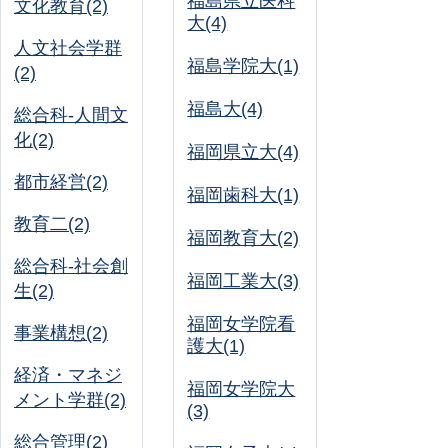
福島県立医科
文化教育(2)
大(4)
人文社会学群
福島学院大(1)
(2)
福島大(4)
総合科-人間文
化(2)
福岡県立大(4)
都市経営(2)
福岡歯科大(1)
教育二(2)
福岡教育大(2)
総合科-社会創
福岡工業大(3)
生(2)
福岡女学院看
事業構想(2)
護大(1)
経済・マネジ
福岡女学院大
メント学群(2)
(3)
総合管理(2)