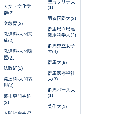
聖カタリナ大
人文・文化学
(1)
群(2)
羽衣国際大(2)
文教育(2)
群馬県立県民
発達科-人間形
健康科学大(2)
成(2)
群馬県立女子
発達科-人間環
大(4)
境(2)
群馬大(9)
法政経(2)
群馬医療福祉
発達科-人間表
大(3)
現(2)
群馬パース大
(1)
芸術専門学群
(2)
美作大(1)
人間社会学域