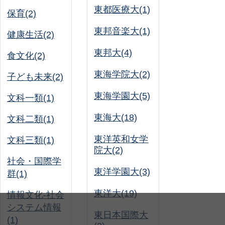
東都医療大(1)
保育(2)
東邦音楽大(1)
健康生活(2)
東邦大(4)
食文化(2)
東海学院大(2)
子ども未来(2)
東海学園大(5)
文科一類(1)
東海大(18)
文科二類(1)
東洋英和女学
文科三類(1)
院大(2)
社会・国際学
東洋学園大(3)
群(1)
東洋大(19)
情報文化-社会
システム情報
東日本国際大
(1)