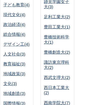
跡見学園女子
子ども教育(4)
大(3)
現代文化(4)
足利工業大(2)
政治経済(4)
豊田工業大(1)
総合情報(4)
豊橋技術科学
大(1)
デザイン工(4)
豊橋創造大(2)
人文社会(3)
諏訪東京理科
教育福祉(3)
大(2)
地域政策(3)
西武文理大(2)
文化(3)
西日本工業大
(2)
地域創造(3)
西南学院大(7)
国際情報(3)