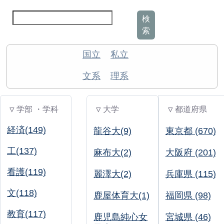
検
索
国立
私立
文系
理系
▽ 学部 ・学科
▽ 大学
▽ 都道府県
経済(149)
龍谷大(9)
東京都 (670)
工(137)
麻布大(2)
大阪府 (201)
看護(119)
麗澤大(2)
兵庫県 (115)
文(118)
鹿屋体育大(1)
福岡県 (98)
教育(117)
鹿児島純心女
宮城県 (46)