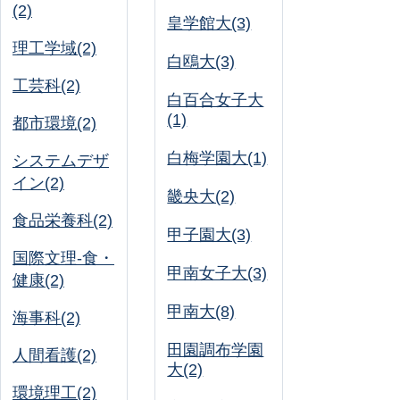
(2)
皇学館大(3)
理工学域(2)
白鴎大(3)
工芸科(2)
白百合女子大
(1)
都市環境(2)
白梅学園大(1)
システムデザ
イン(2)
畿央大(2)
食品栄養科(2)
甲子園大(3)
国際文理-食・
甲南女子大(3)
健康(2)
甲南大(8)
海事科(2)
田園調布学園
人間看護(2)
大(2)
環境理工(2)