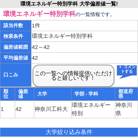
環境エネルギー特別学科 大学偏差値一覧!
環境エネルギー特別学科
の一覧情報です。
1件
該当件数
環境エネルギー特別学科
検索条件
42～42
偏差値範囲
42
平均偏差値
＋ コメン
トする
口こみ
順
偏差
都道府
大学
学部 - 学科
位
値
県
環境エネルギー
神奈川
1
42
神奈川工科大
特別
県
大学絞り込み条件