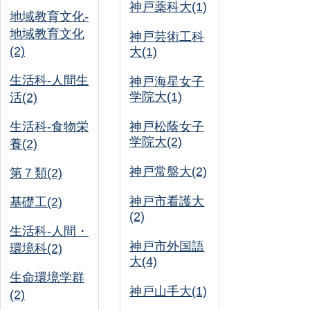
神戸薬科大(1)
地域教育文化-
地域教育文化
神戸芸術工科
(2)
大(1)
生活科-人間生
神戸海星女子
学院大(1)
活(2)
生活科-食物栄
神戸松蔭女子
学院大(2)
養(2)
神戸常盤大(2)
第７類(2)
神戸市看護大
基礎工(2)
(2)
生活科-人間・
神戸市外国語
環境科(2)
大(4)
生命環境学群
神戸山手大(1)
(2)