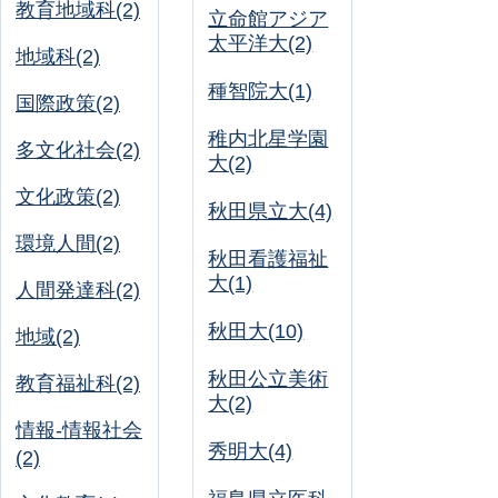
教育地域科(2)
立命館アジア
太平洋大(2)
地域科(2)
種智院大(1)
国際政策(2)
稚内北星学園
多文化社会(2)
大(2)
文化政策(2)
秋田県立大(4)
環境人間(2)
秋田看護福祉
大(1)
人間発達科(2)
秋田大(10)
地域(2)
秋田公立美術
教育福祉科(2)
大(2)
情報-情報社会
秀明大(4)
(2)