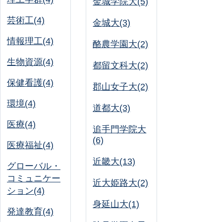
金城学院大(5)
芸術工(4)
金城大(3)
情報理工(4)
酪農学園大(2)
生物資源(4)
都留文科大(2)
保健看護(4)
郡山女子大(2)
環境(4)
道都大(3)
医療(4)
追手門学院大
(6)
医療福祉(4)
近畿大(13)
グローバル・
コミュニケー
近大姫路大(2)
ション(4)
身延山大(1)
発達教育(4)