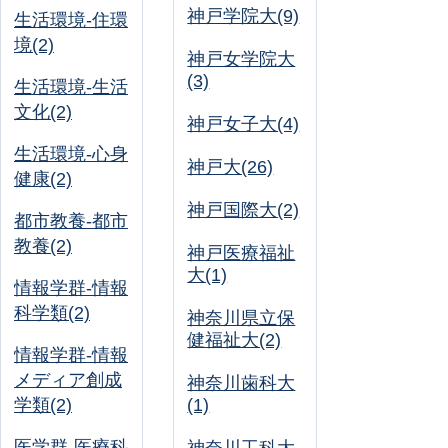
神戸学院大(9)
生活環境-住環
境(2)
神戸女学院大
(3)
生活環境-生活
文化(2)
神戸女子大(4)
生活環境-心身
神戸大(26)
健康(2)
神戸国際大(2)
都市教養-都市
教養(2)
神戸医療福祉
大(1)
情報学群-情報
科学類(2)
神奈川県立保
健福祉大(2)
情報学群-情報
メディア創成
神奈川歯科大
学類(2)
(1)
医学群-医療科