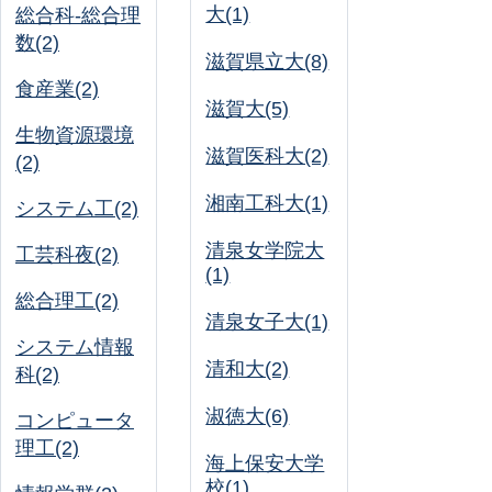
大(1)
総合科-総合理
数(2)
滋賀県立大(8)
食産業(2)
滋賀大(5)
生物資源環境
滋賀医科大(2)
(2)
湘南工科大(1)
システム工(2)
清泉女学院大
工芸科夜(2)
(1)
総合理工(2)
清泉女子大(1)
システム情報
清和大(2)
科(2)
淑徳大(6)
コンピュータ
理工(2)
海上保安大学
校(1)