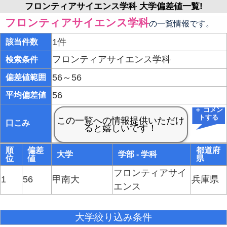
フロンティアサイエンス学科 大学偏差値一覧!
フロンティアサイエンス学科
の一覧情報です。
1件
該当件数
フロンティアサイエンス学科
検索条件
56～56
偏差値範囲
56
平均偏差値
＋ コメン
トする
口こみ
順
偏差
都道府
大学
学部 - 学科
位
値
県
フロンティアサイ
1
56
甲南大
兵庫県
エンス
大学絞り込み条件