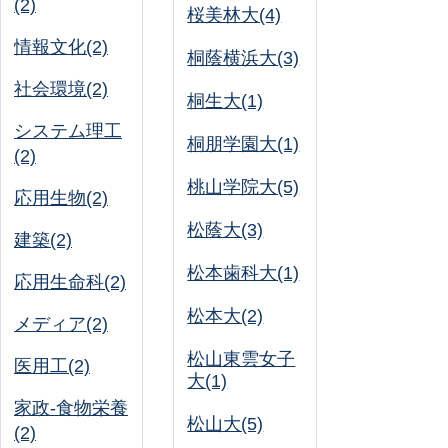
(2)
桜美林大(4)
情報文化(2)
桐蔭横浜大(3)
社会環境(2)
桐生大(1)
システム理工
桐朋学園大(1)
(2)
桃山学院大(5)
応用生物(2)
松蔭大(3)
建築(2)
松本歯科大(1)
応用生命科(2)
松本大(2)
メディア(2)
松山東雲女子
医用工(2)
大(1)
家政-食物栄養
松山大(5)
(2)