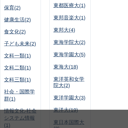
東都医療大(1)
保育(2)
東邦音楽大(1)
健康生活(2)
東邦大(4)
食文化(2)
東海学院大(2)
子ども未来(2)
東海学園大(5)
文科一類(1)
東海大(18)
文科二類(1)
東洋英和女学
文科三類(1)
院大(2)
社会・国際学
東洋学園大(3)
群(1)
東洋大(19)
情報文化-社会
システム情報
東日本国際大
(1)