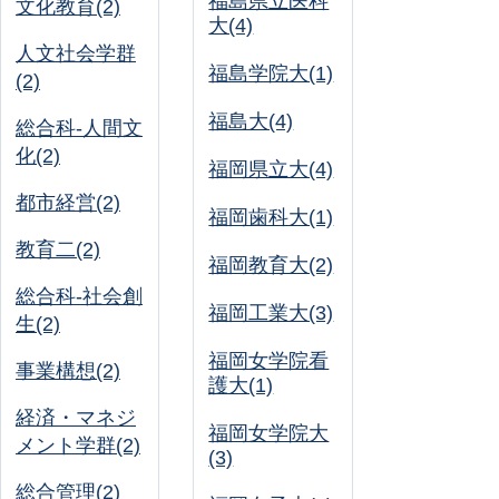
福島県立医科
文化教育(2)
大(4)
人文社会学群
福島学院大(1)
(2)
福島大(4)
総合科-人間文
化(2)
福岡県立大(4)
都市経営(2)
福岡歯科大(1)
教育二(2)
福岡教育大(2)
総合科-社会創
福岡工業大(3)
生(2)
福岡女学院看
事業構想(2)
護大(1)
経済・マネジ
福岡女学院大
メント学群(2)
(3)
総合管理(2)