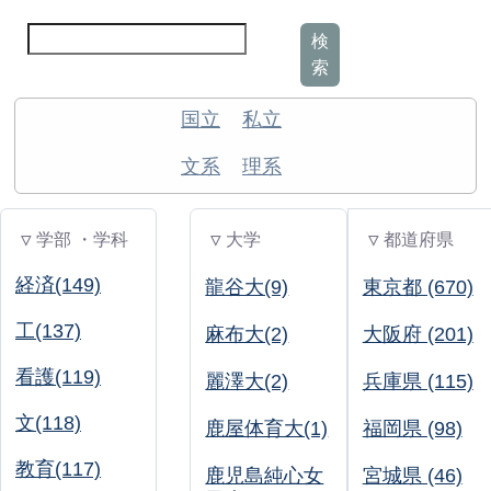
検
索
国立
私立
文系
理系
▽ 学部 ・学科
▽ 大学
▽ 都道府県
経済(149)
龍谷大(9)
東京都 (670)
工(137)
麻布大(2)
大阪府 (201)
看護(119)
麗澤大(2)
兵庫県 (115)
文(118)
鹿屋体育大(1)
福岡県 (98)
教育(117)
鹿児島純心女
宮城県 (46)