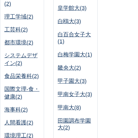
(2)
皇学館大(3)
理工学域(2)
白鴎大(3)
工芸科(2)
白百合女子大
(1)
都市環境(2)
白梅学園大(1)
システムデザ
イン(2)
畿央大(2)
食品栄養科(2)
甲子園大(3)
国際文理-食・
甲南女子大(3)
健康(2)
甲南大(8)
海事科(2)
田園調布学園
人間看護(2)
大(2)
環境理工(2)