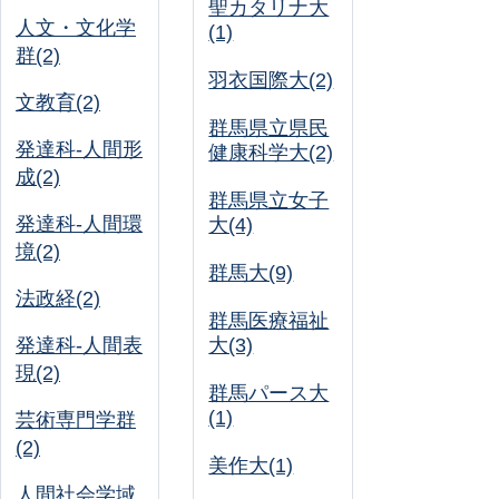
聖カタリナ大
人文・文化学
(1)
群(2)
羽衣国際大(2)
文教育(2)
群馬県立県民
発達科-人間形
健康科学大(2)
成(2)
群馬県立女子
発達科-人間環
大(4)
境(2)
群馬大(9)
法政経(2)
群馬医療福祉
発達科-人間表
大(3)
現(2)
群馬パース大
(1)
芸術専門学群
(2)
美作大(1)
人間社会学域