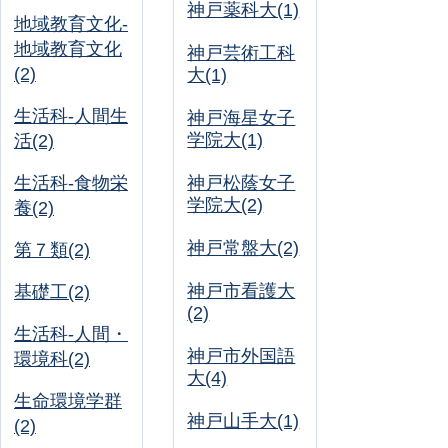
神戸薬科大(1)
地域教育文化-
地域教育文化
神戸芸術工科
(2)
大(1)
生活科-人間生
神戸海星女子
学院大(1)
活(2)
生活科-食物栄
神戸松蔭女子
学院大(2)
養(2)
神戸常盤大(2)
第７類(2)
神戸市看護大
基礎工(2)
(2)
生活科-人間・
神戸市外国語
環境科(2)
大(4)
生命環境学群
神戸山手大(1)
(2)