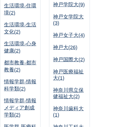
神戸学院大(9)
生活環境-住環
境(2)
神戸女学院大
(3)
生活環境-生活
文化(2)
神戸女子大(4)
生活環境-心身
神戸大(26)
健康(2)
神戸国際大(2)
都市教養-都市
教養(2)
神戸医療福祉
大(1)
情報学群-情報
科学類(2)
神奈川県立保
健福祉大(2)
情報学群-情報
メディア創成
神奈川歯科大
学類(2)
(1)
医学群-医療科