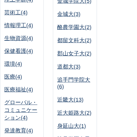
金城学院大(5)
芸術工(4)
金城大(3)
情報理工(4)
酪農学園大(2)
生物資源(4)
都留文科大(2)
保健看護(4)
郡山女子大(2)
環境(4)
道都大(3)
医療(4)
追手門学院大
(6)
医療福祉(4)
近畿大(13)
グローバル・
コミュニケー
近大姫路大(2)
ション(4)
身延山大(1)
発達教育(4)