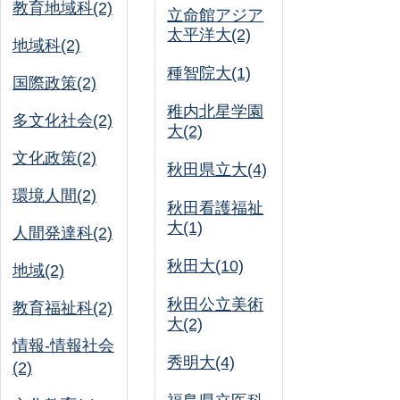
教育地域科(2)
立命館アジア
太平洋大(2)
地域科(2)
種智院大(1)
国際政策(2)
稚内北星学園
多文化社会(2)
大(2)
文化政策(2)
秋田県立大(4)
環境人間(2)
秋田看護福祉
大(1)
人間発達科(2)
秋田大(10)
地域(2)
秋田公立美術
教育福祉科(2)
大(2)
情報-情報社会
秀明大(4)
(2)