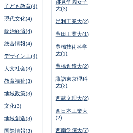
跡見学園女子
子ども教育(4)
大(3)
現代文化(4)
足利工業大(2)
政治経済(4)
豊田工業大(1)
総合情報(4)
豊橋技術科学
大(1)
デザイン工(4)
豊橋創造大(2)
人文社会(3)
諏訪東京理科
教育福祉(3)
大(2)
地域政策(3)
西武文理大(2)
文化(3)
西日本工業大
(2)
地域創造(3)
西南学院大(7)
国際情報(3)