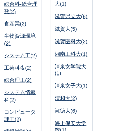
大(1)
総合科-総合理
数(2)
滋賀県立大(8)
食産業(2)
滋賀大(5)
生物資源環境
滋賀医科大(2)
(2)
湘南工科大(1)
システム工(2)
清泉女学院大
工芸科夜(2)
(1)
総合理工(2)
清泉女子大(1)
システム情報
清和大(2)
科(2)
淑徳大(6)
コンピュータ
理工(2)
海上保安大学
校(1)