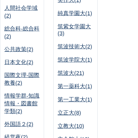
美作大(1)
人間社会学域
純真学園大(1)
(2)
筑紫女学園大
総合科-総合科
(3)
(2)
筑波技術大(2)
公共政策(2)
筑波学院大(1)
日本文化(2)
筑波大(21)
国際文理-国際
教養(2)
第一薬科大(1)
情報学群-知識
第一工業大(1)
情報・図書館
学類(2)
立正大(8)
外国語２(2)
立教大(10)
経営夜(2)