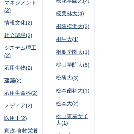
桜花学園大(2)
マネジメント
(2)
桜美林大(4)
情報文化(2)
桐蔭横浜大(3)
社会環境(2)
桐生大(1)
システム理工
桐朋学園大(1)
(2)
桃山学院大(5)
応用生物(2)
松蔭大(3)
建築(2)
松本歯科大(1)
応用生命科(2)
松本大(2)
メディア(2)
松山東雲女子
医用工(2)
大(1)
家政-食物栄養