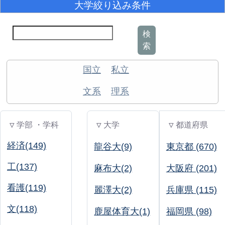
大学絞り込み条件
検
索
国立
私立
文系
理系
▽ 学部 ・学科
▽ 大学
▽ 都道府県
経済(149)
龍谷大(9)
東京都 (670)
工(137)
麻布大(2)
大阪府 (201)
看護(119)
麗澤大(2)
兵庫県 (115)
文(118)
鹿屋体育大(1)
福岡県 (98)