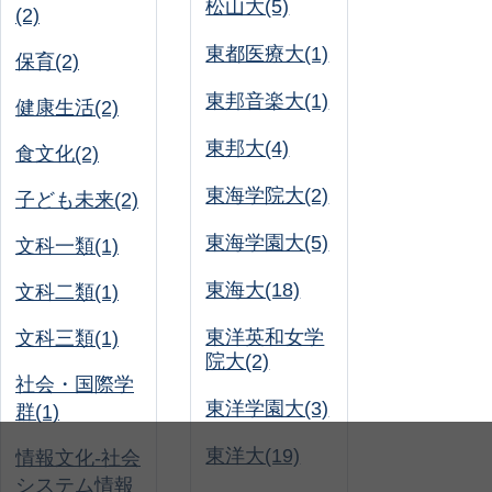
松山大(5)
(2)
東都医療大(1)
保育(2)
東邦音楽大(1)
健康生活(2)
東邦大(4)
食文化(2)
東海学院大(2)
子ども未来(2)
東海学園大(5)
文科一類(1)
東海大(18)
文科二類(1)
東洋英和女学
文科三類(1)
院大(2)
社会・国際学
東洋学園大(3)
群(1)
東洋大(19)
情報文化-社会
システム情報