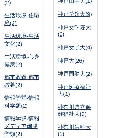
神戸山手大(1)
(2)
神戸学院大(9)
生活環境-住環
境(2)
神戸女学院大
(3)
生活環境-生活
文化(2)
神戸女子大(4)
生活環境-心身
神戸大(26)
健康(2)
神戸国際大(2)
都市教養-都市
教養(2)
神戸医療福祉
大(1)
情報学群-情報
科学類(2)
神奈川県立保
健福祉大(2)
情報学群-情報
メディア創成
神奈川歯科大
学類(2)
(1)