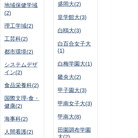
盛岡大(2)
地域保健学域
(2)
皇学館大(3)
理工学域(2)
白鴎大(3)
工芸科(2)
白百合女子大
(1)
都市環境(2)
白梅学園大(1)
システムデザ
イン(2)
畿央大(2)
食品栄養科(2)
甲子園大(3)
国際文理-食・
甲南女子大(3)
健康(2)
甲南大(8)
海事科(2)
田園調布学園
人間看護(2)
大(2)