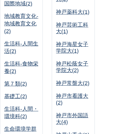
国際地域(2)
神戸薬科大(1)
地域教育文化-
地域教育文化
神戸芸術工科
(2)
大(1)
生活科-人間生
神戸海星女子
学院大(1)
活(2)
生活科-食物栄
神戸松蔭女子
学院大(2)
養(2)
神戸常盤大(2)
第７類(2)
神戸市看護大
基礎工(2)
(2)
生活科-人間・
神戸市外国語
環境科(2)
大(4)
生命環境学群