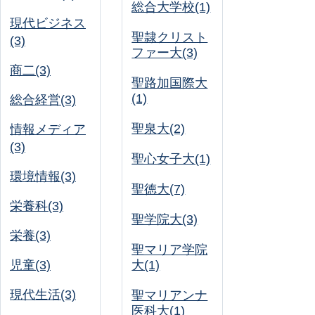
総合大学校(1)
現代ビジネス
聖隷クリスト
(3)
ファー大(3)
商二(3)
聖路加国際大
(1)
総合経営(3)
聖泉大(2)
情報メディア
(3)
聖心女子大(1)
環境情報(3)
聖徳大(7)
栄養科(3)
聖学院大(3)
栄養(3)
聖マリア学院
児童(3)
大(1)
現代生活(3)
聖マリアンナ
医科大(1)