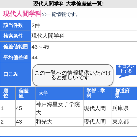
現代人間学科 大学偏差値一覧!
現代人間学科
の一覧情報です。
2件
該当件数
現代人間学科
検索条件
43～45
偏差値範囲
44
平均偏差値
＋ コメン
トする
口こみ
順
偏差
学部 - 学
都道府
大学
位
値
科
県
神戸海星女子学院
1
45
現代人間
兵庫県
大
2
43
和光大
現代人間
東京都