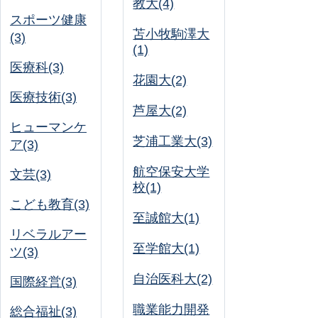
教大(4)
スポーツ健康
苫小牧駒澤大
(3)
(1)
医療科(3)
花園大(2)
医療技術(3)
芦屋大(2)
ヒューマンケ
芝浦工業大(3)
ア(3)
航空保安大学
文芸(3)
校(1)
こども教育(3)
至誠館大(1)
リベラルアー
至学館大(1)
ツ(3)
自治医科大(2)
国際経営(3)
職業能力開発
総合福祉(3)