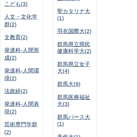
こども(3)
聖カタリナ大
人文・文化学
(1)
群(2)
羽衣国際大(2)
文教育(2)
群馬県立県民
発達科-人間形
健康科学大(2)
成(2)
群馬県立女子
発達科-人間環
大(4)
境(2)
群馬大(9)
法政経(2)
群馬医療福祉
発達科-人間表
大(3)
現(2)
群馬パース大
(1)
芸術専門学群
(2)