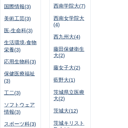
西南学院大(7)
国際情報(3)
西南女学院大
美術工芸(3)
(4)
医-生命科(3)
西九州大(4)
生活環境-食物
藤田保健衛生
栄養(3)
大(2)
応用生物科(3)
藤女子大(2)
保健医療福祉
藍野大(1)
(3)
茨城県立医療
工二(3)
大(2)
ソフトウェア
茨城大(12)
情報(3)
茨城キリスト
スポーツ科(3)