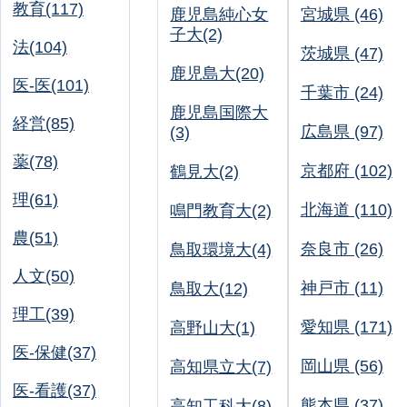
教育(117)
鹿児島純心女
宮城県 (46)
子大(2)
法(104)
茨城県 (47)
鹿児島大(20)
医-医(101)
千葉市 (24)
鹿児島国際大
経営(85)
広島県 (97)
(3)
薬(78)
京都府 (102)
鶴見大(2)
理(61)
北海道 (110)
鳴門教育大(2)
農(51)
奈良市 (26)
鳥取環境大(4)
人文(50)
神戸市 (11)
鳥取大(12)
理工(39)
愛知県 (171)
高野山大(1)
医-保健(37)
岡山県 (56)
高知県立大(7)
医-看護(37)
熊本県 (37)
高知工科大(8)