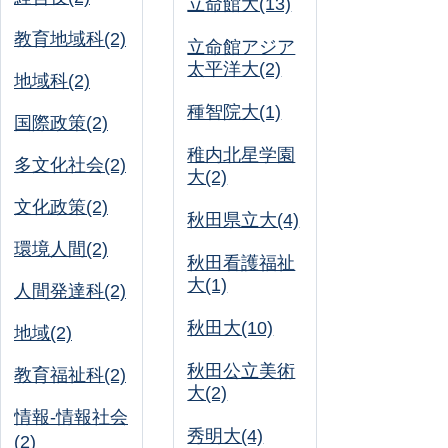
立命館大(13)
教育地域科(2)
立命館アジア
太平洋大(2)
地域科(2)
種智院大(1)
国際政策(2)
稚内北星学園
多文化社会(2)
大(2)
文化政策(2)
秋田県立大(4)
環境人間(2)
秋田看護福祉
大(1)
人間発達科(2)
秋田大(10)
地域(2)
秋田公立美術
教育福祉科(2)
大(2)
情報-情報社会
秀明大(4)
(2)