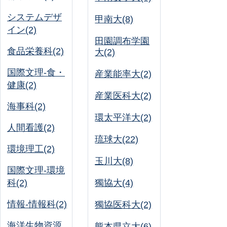
システムデザ
甲南大(8)
イン(2)
田園調布学園
食品栄養科(2)
大(2)
国際文理-食・
産業能率大(2)
健康(2)
産業医科大(2)
海事科(2)
環太平洋大(2)
人間看護(2)
琉球大(22)
環境理工(2)
玉川大(8)
国際文理-環境
科(2)
獨協大(4)
情報-情報科(2)
獨協医科大(2)
海洋生物資源
熊本県立大(6)