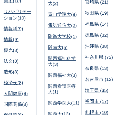
美術(10)
宮崎県 (21)
大(2)
リハビリテー
秋田県 (19)
青山学院大(9)
ション(10)
福島県 (14)
電気通信大(2)
情報科(9)
徳島県 (32)
防衛大学校(1)
情報(9)
沖縄県 (38)
阪南大(5)
観光(8)
神奈川県 (73)
関西福祉科学
法文(8)
大(3)
奈良県 (13)
造形(8)
関西福祉大(3)
名古屋市 (12)
経済夜(8)
関西看護医療
埼玉県 (35)
大(1)
人間健康(8)
福岡市 (17)
関西学院大(11)
国際関係(8)
札幌市 (10)
関西大(13)