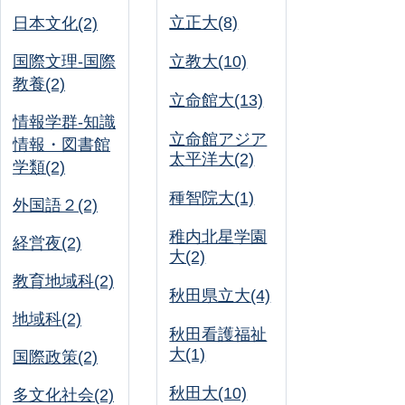
立正大(8)
日本文化(2)
国際文理-国際
立教大(10)
教養(2)
立命館大(13)
情報学群-知識
立命館アジア
情報・図書館
太平洋大(2)
学類(2)
種智院大(1)
外国語２(2)
稚内北星学園
経営夜(2)
大(2)
教育地域科(2)
秋田県立大(4)
地域科(2)
秋田看護福祉
大(1)
国際政策(2)
秋田大(10)
多文化社会(2)