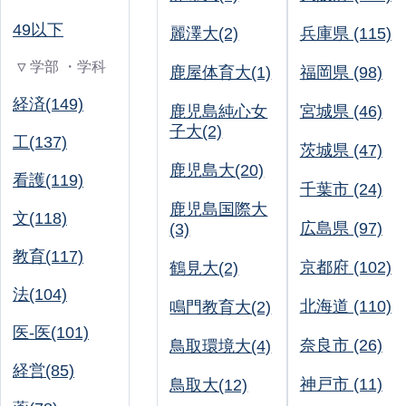
49以下
麗澤大(2)
兵庫県 (115)
▽ 学部 ・学科
鹿屋体育大(1)
福岡県 (98)
経済(149)
鹿児島純心女
宮城県 (46)
子大(2)
工(137)
茨城県 (47)
鹿児島大(20)
看護(119)
千葉市 (24)
鹿児島国際大
文(118)
広島県 (97)
(3)
教育(117)
京都府 (102)
鶴見大(2)
法(104)
北海道 (110)
鳴門教育大(2)
医-医(101)
奈良市 (26)
鳥取環境大(4)
経営(85)
神戸市 (11)
鳥取大(12)