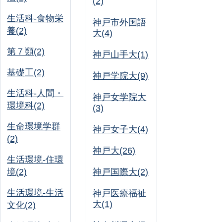
(2)
生活科-食物栄
神戸市外国語
養(2)
大(4)
第７類(2)
神戸山手大(1)
基礎工(2)
神戸学院大(9)
生活科-人間・
神戸女学院大
環境科(2)
(3)
生命環境学群
神戸女子大(4)
(2)
神戸大(26)
生活環境-住環
境(2)
神戸国際大(2)
生活環境-生活
神戸医療福祉
大(1)
文化(2)