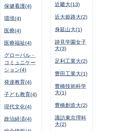
近畿大(13)
保健看護(4)
近大姫路大(2)
環境(4)
身延山大(1)
医療(4)
跡見学園女子
医療福祉(4)
大(3)
グローバル・
足利工業大(2)
コミュニケー
ション(4)
豊田工業大(1)
発達教育(4)
豊橋技術科学
大(1)
子ども教育(4)
豊橋創造大(2)
現代文化(4)
諏訪東京理科
政治経済(4)
大(2)