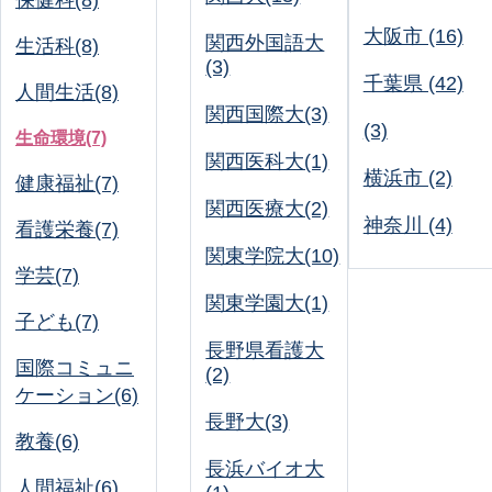
保健科(8)
大阪市 (16)
関西外国語大
生活科(8)
(3)
千葉県 (42)
人間生活(8)
関西国際大(3)
(3)
生命環境(7)
関西医科大(1)
横浜市 (2)
健康福祉(7)
関西医療大(2)
神奈川 (4)
看護栄養(7)
関東学院大(10)
学芸(7)
関東学園大(1)
子ども(7)
長野県看護大
国際コミュニ
(2)
ケーション(6)
長野大(3)
教養(6)
長浜バイオ大
人間福祉(6)