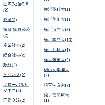
国際政治経済
横浜薬科大(1)
(2)
横浜美術大(1)
政策(2)
家政-家政経済
横浜市立大(3)
(2)
横浜国立大(10)
産業社会(2)
横浜商科大(1)
総合社会(2)
横浜創英大(2)
政経(2)
椙山女学園大
ビジネス(2)
(7)
グローバルビ
植草学園大(2)
ジネス(2)
森ノ宮医療大
国際交流(2)
(1)