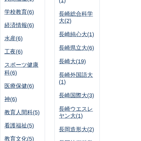
(1)
学校教育(6)
長崎総合科学
大(2)
経済情報(6)
長崎純心大(1)
水産(6)
長崎県立大(6)
工夜(6)
長崎大(19)
スポーツ健康
科(6)
長崎外国語大
(1)
医療保健(6)
長崎国際大(3)
神(6)
長崎ウエスレ
教育人間科(5)
ヤン大(1)
看護福祉(5)
長岡造形大(2)
教育文化(5)