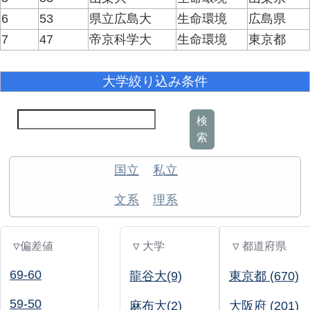
6
53
県立広島大
生命環境
広島県
7
47
帝京科学大
生命環境
東京都
大学絞り込み条件
検
索
国立
私立
文系
理系
▽偏差値
▽ 大学
▽ 都道府県
69-60
龍谷大(9)
東京都 (670)
59-50
麻布大(2)
大阪府 (201)