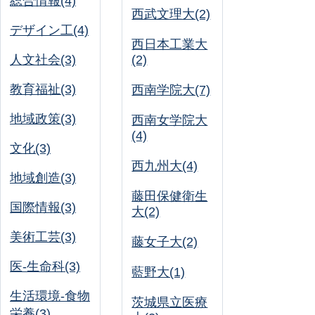
総合情報(4)
西武文理大(2)
デザイン工(4)
西日本工業大
人文社会(3)
(2)
教育福祉(3)
西南学院大(7)
地域政策(3)
西南女学院大
(4)
文化(3)
西九州大(4)
地域創造(3)
藤田保健衛生
国際情報(3)
大(2)
美術工芸(3)
藤女子大(2)
医-生命科(3)
藍野大(1)
生活環境-食物
茨城県立医療
栄養(3)