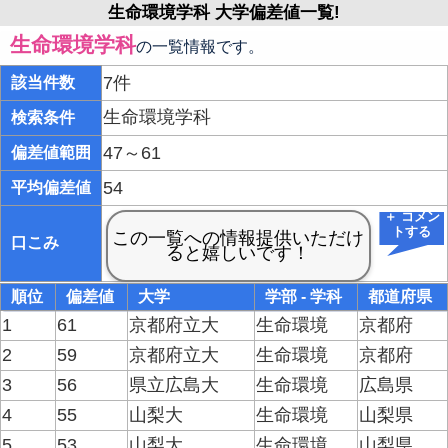
生命環境学科 大学偏差値一覧!
生命環境学科
の一覧情報です。
7件
該当件数
生命環境学科
検索条件
47～61
偏差値範囲
54
平均偏差値
＋ コメン
トする
口こみ
順位
偏差値
大学
学部 - 学科
都道府県
1
61
京都府立大
生命環境
京都府
2
59
京都府立大
生命環境
京都府
3
56
県立広島大
生命環境
広島県
4
55
山梨大
生命環境
山梨県
5
53
山梨大
生命環境
山梨県