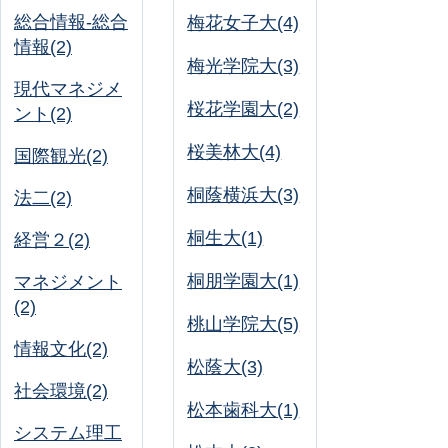
総合情報-総合
梅花女子大(4)
情報(2)
梅光学院大(3)
現代マネジメ
桜花学園大(2)
ント(2)
桜美林大(4)
国際観光(2)
桐蔭横浜大(3)
法二(2)
桐生大(1)
経営２(2)
桐朋学園大(1)
マネジメント
(2)
桃山学院大(5)
情報文化(2)
松蔭大(3)
社会環境(2)
松本歯科大(1)
システム理工