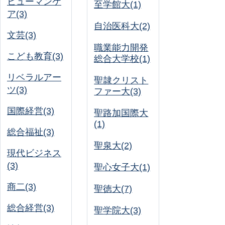
ヒューマンケ
至学館大(1)
ア(3)
自治医科大(2)
文芸(3)
職業能力開発
こども教育(3)
総合大学校(1)
リベラルアー
聖隷クリスト
ツ(3)
ファー大(3)
国際経営(3)
聖路加国際大
(1)
総合福祉(3)
聖泉大(2)
現代ビジネス
(3)
聖心女子大(1)
商二(3)
聖徳大(7)
総合経営(3)
聖学院大(3)