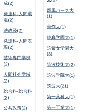
成(2)
群馬パース大
発達科-人間環
(1)
境(2)
美作大(1)
法政経(2)
純真学園大(1)
発達科-人間表
現(2)
筑紫女学園大
(3)
芸術専門学群
(2)
筑波技術大(2)
人間社会学域
筑波学院大(1)
(2)
筑波大(21)
総合科-総合科
第一薬科大(1)
(2)
第一工業大(1)
公共政策(2)