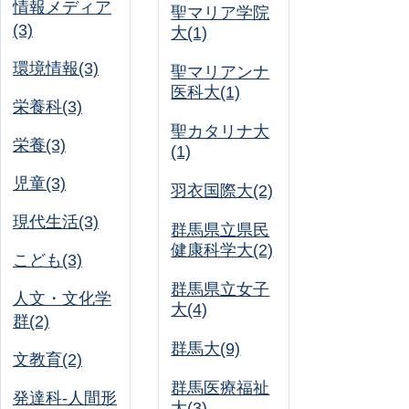
情報メディア
聖マリア学院
(3)
大(1)
環境情報(3)
聖マリアンナ
医科大(1)
栄養科(3)
聖カタリナ大
栄養(3)
(1)
児童(3)
羽衣国際大(2)
現代生活(3)
群馬県立県民
健康科学大(2)
こども(3)
群馬県立女子
人文・文化学
大(4)
群(2)
群馬大(9)
文教育(2)
群馬医療福祉
発達科-人間形
大(3)