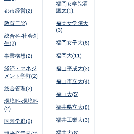
福岡女学院看
護大(1)
都市経営(2)
教育二(2)
福岡女学院大
(3)
総合科-社会創
福岡女子大(6)
生(2)
福岡大(11)
事業構想(2)
経済・マネジ
福山平成大(3)
メント学群(2)
福山市立大(4)
総合管理(2)
福山大(5)
環境科-環境科
福井県立大(8)
(2)
福井工業大(3)
国際学群(2)
福井大(8)
観光産業科(2)