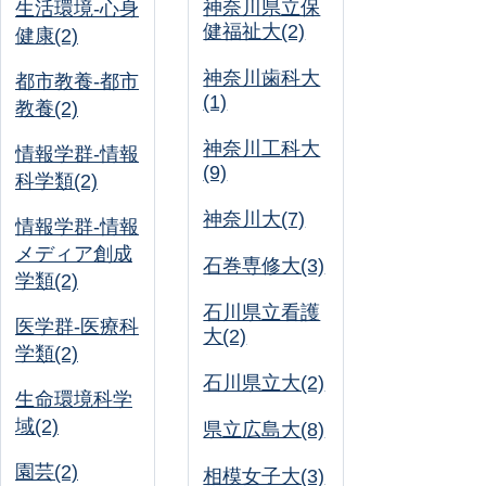
神奈川県立保
生活環境-心身
健福祉大(2)
健康(2)
神奈川歯科大
都市教養-都市
(1)
教養(2)
神奈川工科大
情報学群-情報
(9)
科学類(2)
神奈川大(7)
情報学群-情報
メディア創成
石巻専修大(3)
学類(2)
石川県立看護
医学群-医療科
大(2)
学類(2)
石川県立大(2)
生命環境科学
域(2)
県立広島大(8)
園芸(2)
相模女子大(3)